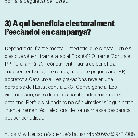
por fa la Seguretat de l’Estat…
3) A qui beneficia electoralment
l’escàndol en campanya?
Dependrà del frame mental, i mediàtic, que s’instal·li en els
dies que vénen: frame ‘atac al Procés’? O frame ‘Contra el
PP: fora la màfia’. Teòricament, hauria de beneficiar
l’independentisme, i de retruc, hauria de perjudicar el PP,
sobretot a Catalunya. Les gravacions revelen una
conxorxa de l’Estat contra ERC i Convergència. Les
víctimes són, sens dubte, els partits independentistes
catalans. Però els ciutadans no són ximples: si algun partit
intenta treure’n rèdit electoral de forma massa descarada
pot ser perjudicat.
https://twitter.com/apuente/status/745560967539417088