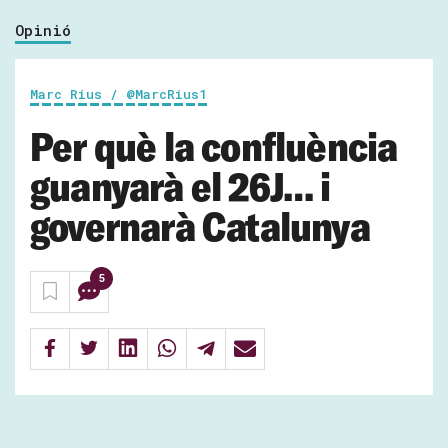
Opinió
Marc Rius / @MarcRius1
Per què la confluència
guanyarà el 26J… i
governarà Catalunya
5