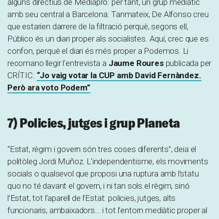
alguns directius de Mediapro: per tant, un grup mediàtic
amb seu central a Barcelona. Tanmateix, De Alfonso creu
que estarien darrere de la filtració perquè, segons ell,
Público és un diari proper als socialistes. Aquí, crec que es
confon, perquè el diari és més proper a Podemos. Li
recomano llegir l’entrevista a
Jaume Roures
publicada per
CRÍTIC:
“Jo vaig votar la CUP amb David Fernàndez.
Però ara voto Podem”
7) Policies, jutges i grup Planeta
“Estat, règim i govern són tres coses diferents”, deia el
politòleg Jordi Muñoz. L’independentisme, els moviments
socials o qualsevol que proposi una ruptura amb l’statu
quo no té davant el govern, i ni tan sols el règim, sinó
l’Estat, tot l’aparell de l’Estat: policies, jutges, alts
funcionaris, ambaixadors… i tot l’entorn mediàtic proper al