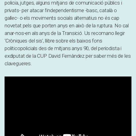
policia, jutges, alguns mitjans de comunicació públics i
privats- per atacar l’independentisme -basc, català o
gallec- o els moviments socials alternatius no és cap
novetat pels que porten anys en això de la ruptura. No cal
anar-nos-en als anys de la Transició. Us recomano llegir
‘Cròniques del sis’, llibre sobre els baixos fons
politicopolicials des de mitjans anys 90, del periodista i
exdiputat de la CUP David Fernàndez per saber més de les
clavegueres.