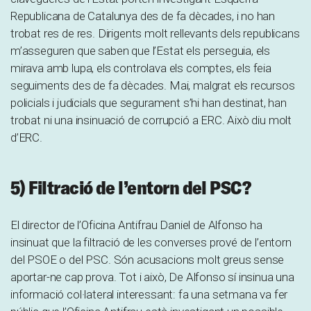
Republicana de Catalunya des de fa dècades, i no han
trobat res de res. Dirigents molt rellevants dels republicans
m’asseguren que saben que l’Estat els perseguia, els
mirava amb lupa, els controlava els comptes, els feia
seguiments des de fa dècades. Mai, malgrat els recursos
policials i judicials que segurament s’hi han destinat, han
trobat ni una insinuació de corrupció a ERC. Això diu molt
d’ERC.
5) Filtració de l’entorn del PSC?
El director de l’Oficina Antifrau Daniel de Alfonso ha
insinuat que la filtració de les converses prové de l’entorn
del PSOE o del PSC. Són acusacions molt greus sense
aportar-ne cap prova. Tot i això, De Alfonso sí insinua una
informació col·lateral interessant: fa una setmana va fer