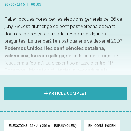
20/06/2016 | 00:05
Falten poques hores per les eleccions generals del 26 de
juny. Aquest diumenge de pont post verbena de Sant
Joan es començaran a poder respondre algunes
preguntes. Es trencarà l’empat que ens va deixar el 20D?
Podemos Unidos i les confluències catalana,
valenciana, balear i gallega
, seran la primera força de
l’esquerra a l’estat? La creixent polarització entre PP i
Podemos Unidos i confluències, provocarà que la
governabilitat es situï entre un executiu presidit per Rajoy o
un presidit per Pablo Iglesias? Com gestionarà el PSOE
aquest nou escenari? Podem especular. Però una cosa ja
ARTICLE COMPLET
és ben certa, aquestes preguntes, fa un any, semblarien
pròpies d’un excèntric o d’un il·lús. Avui són contemplades
com escenaris plausibles i probables. De fet, tothom està
preparant-se per gestionar aquesta cada vegada més
ELECCIONS 26-J (2016, ESPANYOLES)
EN COMÚ PODEM
propera nova realitat política tant a l’Estat com a