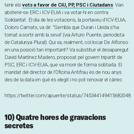
tenir els
vots a favor de CiU, PP, PSC i Ciutadans
. Van
abstenir-se ERC i ICV-EUiA i va votar-hi en contra
Solidaritat. El dia de les votacions, la portaveu d’ICV-EUiA,
Dolors Camats, va dir: “Sembla que Duran i Lleida s’ha
tornat a sortir amb la seva” (via Arturo Puente, periodista
de Catalunya Plural). Qui va, realment, col·locar De Alfonso
en una posició tan important? Va substituir el desaparegut
David Martínez Madero, proposat pel govern tripartit de
PSC, ERC i ICV-EUiA, que va morir de forma sobtada. El
mandat del director de l’Oficina Antifrau és de nou anys
des de la data en què és elegit i no pot renovar el càrrec.
https://twitter.com/apuente/status/745344149415682048
10) Quatre hores de gravacions
secretes