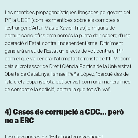
Les mentides propagandístiques llançades pel govern del
PP, la UDEF (com les mentides sobre els comptes a
l’estranger d’Artur Mas o Xavier Trias) o mitjans de
comunicació afins eren només la punta de l’iceberg d’una
operació d’Estat contra l’independentisme. Difícilment
generarà arreu de l’Estat un efecte de vot contra el PP
com el que va generar l’atemptat terrorista de l’11M: com
deia el professor de Dret i Ciència Política de la Universitat
Oberta de Catalunya, Ismael Peña-López, “perquè des de
l’ala dreta espanyolista pot ser vist com una manera més
de combatre la sedició, contra la que tot s’hi val”.
4) Casos de corrupció a CDC… però
no a ERC
Les clavegueres de l’Estat porten investigant