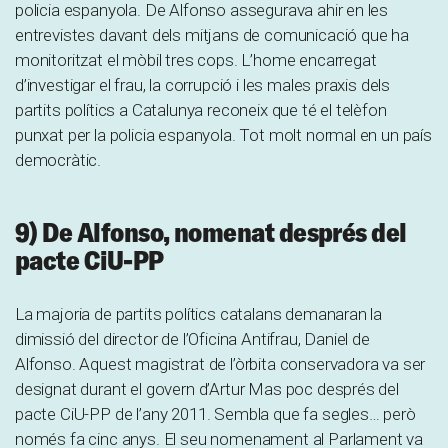
policia espanyola. De Alfonso assegurava ahir en les
entrevistes davant dels mitjans de comunicació que ha
monitoritzat el mòbil tres cops. L’home encarregat
d’investigar el frau, la corrupció i les males praxis dels
partits polítics a Catalunya reconeix que té el telèfon
punxat per la policia espanyola. Tot molt normal en un país
democràtic.
9) De Alfonso, nomenat després del
pacte CiU-PP
La majoria de partits polítics catalans demanaran la
dimissió del director de l’Oficina Antifrau, Daniel de
Alfonso. Aquest magistrat de l’òrbita conservadora va ser
designat durant el govern d’Artur Mas poc després del
pacte CiU-PP de l’any 2011. Sembla que fa segles… però
només fa cinc anys. El seu nomenament al Parlament va