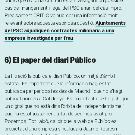
públic que l’Oficina Antifrau està investigant un possible
cas de finançament il·legal del PSC arran del cas Inipro.
Precisament CRÍTIC va publicar una informació molt
rellevant sobre aquesta espinosa qüestió:
Ajuntaments
del PSC adjudiquen contractes milionaris a una
empresa investigada per frau
.
6) El paper del diari Público
La filtració la publica el diari Público, un mitjà d’àmbit
estatal. És important que la informació hagi estat
publicada per periodistes des de Madrid, i que no s’hagi
publicat només a Catalunya. És important que ho publiqui
un digital que no està dins l’òrbita de l’independentisme i
que ha estat justament titllat de ser més aviat pro
Podemos. Tot i això, cal dir que la web de Público és
propietat d’una empresa vinculada a Jaume Roures i