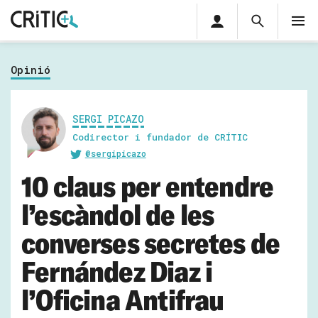
Àrea
Cerca
M
privada
Cerca
Subscriu-t'hi
Cerc
per...
Opinió
Inicia sessió
SERGI PICAZO
Codirector i fundador de CRÍTIC
@sergipicazo
10 claus per entendre
l’escàndol de les
converses secretes de
Fernández Diaz i
l’Oficina Antifrau