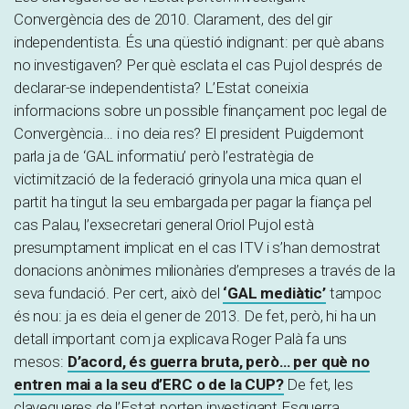
Convergència des de 2010. Clarament, des del gir
independentista. És una qüestió indignant: per què abans
no investigaven? Per què esclata el cas Pujol després de
declarar-se independentista? L’Estat coneixia
informacions sobre un possible finançament poc legal de
Convergència… i no deia res? El president Puigdemont
parla ja de ‘GAL informatiu’ però l’estratègia de
victimització de la federació grinyola una mica quan el
partit ha tingut la seu embargada per pagar la fiança pel
cas Palau, l’exsecretari general Oriol Pujol està
presumptament implicat en el cas ITV i s’han demostrat
donacions anònimes milionàries d’empreses a través de la
seva fundació. Per cert, això del
‘GAL mediàtic’
tampoc
és nou: ja es deia el gener de 2013. De fet, però, hi ha un
detall important com ja explicava Roger Palà fa uns
mesos:
D’acord, és guerra bruta, però… per què no
entren mai a la seu d’ERC o de la CUP?
De fet, les
clavegueres de l’Estat porten investigant Esquerra