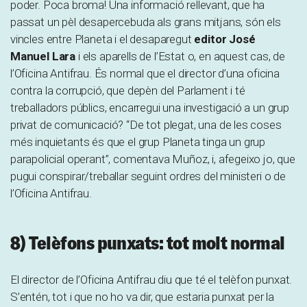
poder. Poca broma! Una informació rellevant, que ha
passat un pèl desapercebuda als grans mitjans, són els
vincles entre Planeta i el desaparegut
editor José
Manuel Lara
i els aparells de l’Estat o, en aquest cas, de
l’Oficina Antifrau. És normal que el director d’una oficina
contra la corrupció, que depèn del Parlament i té
treballadors públics, encarregui una investigació a un grup
privat de comunicació? “De tot plegat, una de les coses
més inquietants és que el grup Planeta tinga un grup
parapolicial operant”, comentava Muñoz, i, afegeixo jo, que
pugui conspirar/treballar seguint ordres del ministeri o de
l’Oficina Antifrau.
8) Telèfons punxats: tot molt normal
El director de l’Oficina Antifrau diu que té el telèfon punxat.
S’entén, tot i que no ho va dir, que estaria punxat per la