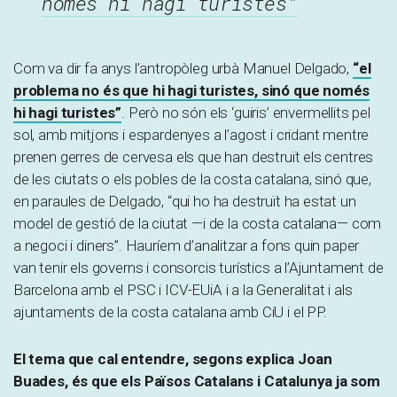
només hi hagi turistes”
Com va dir fa anys l’antropòleg urbà Manuel Delgado,
“el
problema no és que hi hagi turistes, sinó que només
hi hagi turistes”
. Però no són els ‘guiris’ envermellits pel
sol, amb mitjons i espardenyes a l’agost i cridant mentre
prenen gerres de cervesa els que han destruït els centres
de les ciutats o els pobles de la costa catalana, sinó que,
en paraules de Delgado, “qui ho ha destruït ha estat un
model de gestió de la ciutat —i de la costa catalana— com
a negoci i diners”. Hauríem d’analitzar a fons quin paper
van tenir els governs i consorcis turístics a l’Ajuntament de
Barcelona amb el PSC i ICV-EUiA i a la Generalitat i als
ajuntaments de la costa catalana amb CiU i el PP.
El tema que cal entendre, segons explica Joan
Buades, és que els Països Catalans i Catalunya ja som