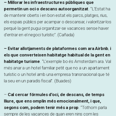
– Millorar les infraestructures públiques que
permetin un oci o descans autoorganitzat
. “L’Estat ha
de mantenir oberts i en bon estat els parcs, platges, rius,
els espais públics per acampar o descansar, i valoritzar-los
perquè la gent pugui organitzar-se vacances sense haver
d’entrar en el negoci turístic”. (Cañada)
– Evitar allotjaments de plataformes com ara Airbnb
,
i
els que converteixen habitatge habitual de la gent en
habitatge turisme
. “L’exemple bo és Amsterdam ara. Val
més anar a un hotel familiar petit que no a un apartament
turístic o un hotel amb una empresa transnacional que té
la seu en un paradís fiscal”. (Buades)
–
Cal cercar fórmules d’oci, de descans, de temps
lliure, que ens omplin més emocionalment, i que,
segons com, podem tenir més a prop
. “Tothom parla
sempre de les vacances de quan eren nins com les