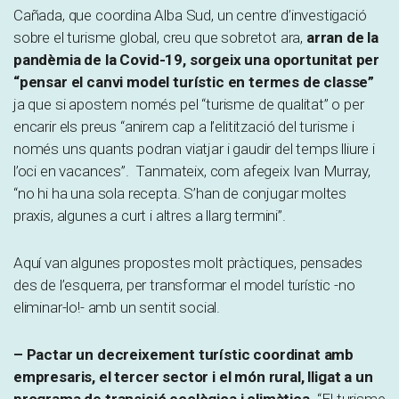
Cañada, que coordina Alba Sud, un centre d’investigació
sobre el turisme global, creu que sobretot ara,
arran de la
pandèmia de la Covid-19, sorgeix una oportunitat per
“pensar el canvi model turístic en termes de classe”
ja que si apostem només pel “turisme de qualitat” o per
encarir els preus “anirem cap a l’elitització del turisme i
només uns quants podran viatjar i gaudir del temps lliure i
l’oci en vacances”. Tanmateix, com afegeix Ivan Murray,
“no hi ha una sola recepta. S’han de conjugar moltes
praxis, algunes a curt i altres a llarg termini”.
Aquí van algunes propostes molt pràctiques, pensades
des de l’esquerra, per transformar el model turístic -no
eliminar-lo!- amb un sentit social.
– Pactar un decreixement turístic coordinat amb
empresaris, el tercer sector i el món rural,
lligat a un