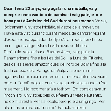
Quan tenia 22 anys, vaig agafar una motxilla, vaig
comprar unes vambes de caminar i vaig patejar-me
bona part d’Amèrica del Sud durant nou mesos
. Va ser,
lògicament, un viatge iniciàtic, el viatge de la meva vida.
Havia estalviat ‘currant’ durant mesos de cambrer, vigilant
d’exposicions, repartidor de ‘flyers’, i ara podia fer el meu
primer gran viatge. Mai a la vida havia sortit de la
Península. Vaig arribar a Buenos Aires, i vaig pujar la
Panamericana fins a les illes del Sol i la Luna del Titikaka,
des de les selves amazòniques del nord de Bolívia fins a la
freda estepa de la Patagònia. Viatjava sense rumb,
agafava busos i camionetes de tota mena, intentava viure
com un “local”. Vaig aprendre, vaig gaudir, vaig passar-m’ho
malament. Ho recomanaria a tothom. Em considerava un
‘mochilero’, un viatger, dels que fèiem un viatge autèntic,
no com la resta. Per als locals, però, jo era un ‘gringo’. Per
als meus amics, feia ‘turisme’. Paraula maleïda.