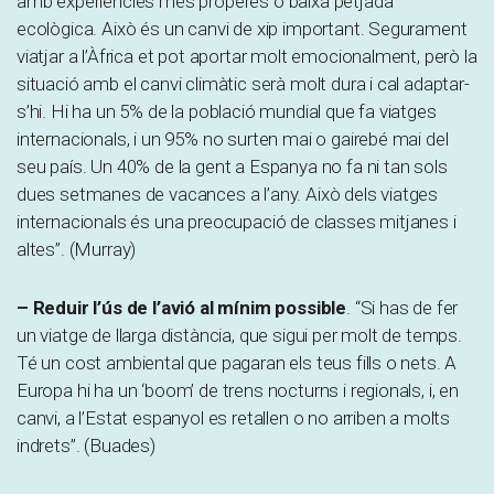
amb experiències més properes o baixa petjada
ecològica. Això és un canvi de xip important. Segurament
viatjar a l’Àfrica et pot aportar molt emocionalment, però la
situació amb el canvi climàtic serà molt dura i cal adaptar-
s’hi. Hi ha un 5% de la població mundial que fa viatges
internacionals, i un 95% no surten mai o gairebé mai del
seu país. Un 40% de la gent a Espanya no fa ni tan sols
dues setmanes de vacances a l’any. Això dels viatges
internacionals és una preocupació de classes mitjanes i
altes”. (Murray)
– Reduir l’ús de l’avió al mínim possible
. “Si has de fer
un viatge de llarga distància, que sigui per molt de temps.
Té un cost ambiental que pagaran els teus fills o nets. A
Europa hi ha un ‘boom’ de trens nocturns i regionals, i, en
canvi, a l’Estat espanyol es retallen o no arriben a molts
indrets”. (Buades)