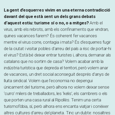
La gent d’esquerres vivim en una eterna contradicció
davant del que està sent un dels grans debats
d’aquest estiu: turisme sí o no, o a mitges?
Amb el
virus, amb els rebrots, amb els confinaments que vindran,
quines vacances farem? És coherent fer vacances
mentre el virus corre, contagia i mata? És d’esquerres fugir
de la ciutat i visitar pobles d’arreu del país a risc de portar-hi
el virus? Està bé deixar entrar turistes i, alhora, demanar als
catalans que no sortim de casa? Volem acabar amb la
indústria turística que depreda el territori, però volem anar
de vacances, un dret social aconseguit després d’anys de
lluita sindical. Volem que l’economia no depengui
únicament del turisme, però alhora no volem deixar sense
‘curro’ milers de treballadors, les ‘kelis’, els cambrers o els
que porten una casa rural al Ripollès. Tenim una certa
turismofòbia, sí, però alhora ens encanta viatjar i conèixer
altres cultures d’arreu del planeta. Tinc un dubte: nosaltres