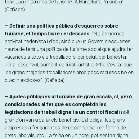
tenir una mica més de turisme. A Barcelona li’n sobra”.
(Cañada)
– Definir una política pública d’esquerres sobre
turisme, el temps lliure i el descans.
“No és només
activitat hedonista i d’oci, sinó que un Govern d’esquerres
hauria de tenir una política de turisme social que ajudi a fer
vacances a tots els treballadors, per salut, per benestar,
per al desenvolupament cultural i artístic. S’ha d’evitar que
les grans majories treballadores amb pocs recursos no en
quedin excloses”. (Cañada)
– Ajudes públiques al turisme de gran escala, sí, però
condicionades al fet que es compleixin les
legislacions de treball digne i a un control fiscal
molt
gran d’on van a parar els beneficis. Cal obligar les grans
empreses a fer garanties de retorn social i en forma de
drets laborals, etc. La feina en un hotel pot ser tan digna