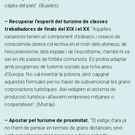
càpita del país”. (Buades)
– Recuperar l’esperit del turisme de classes
treballadores de finals del XIX i el XX
. “Aquelles
vacances tenien un component d’esbarjo, i creació de
consciència obrera col·lectiva en el món dels ateneus, de
l’excursionisme, dels esplais i de l’escoltisme, i també hi va
ser en els països de l’òrbita comunista. Es podria adaptar
amb programes de turisme socials que hi ha arreu
d’Europa. No cal inventar la pólvora, sinó capgirar
aquestes fórmules per no haver de subvencionar les grans
corporacions turístiques. Així redigirim el sistema de
producció turística i afavorim empreses mitjanes o
cooperatives”. (Murray)
– Apostar pel turisme de proximitat.
“El viatge d’ara ja
no l’hem de pensar en termes de grans distàncies, sinó