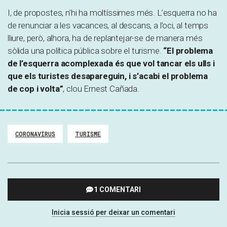
I, de propostes, n’hi ha moltíssimes més. L’esquerra no ha
de renunciar a les vacances, al descans, a l’oci, al temps
lliure, però, alhora, ha de replantejar-se de manera més
sòlida una política pública sobre el turisme.
“El problema
de l’esquerra acomplexada és que vol tancar els ulls i
que els turistes desapareguin, i s’acabi el problema
de cop i volta”
, clou Ernest Cañada.
CORONAVIRUS
TURISME
1 COMENTARI
Inicia sessió per deixar un comentari