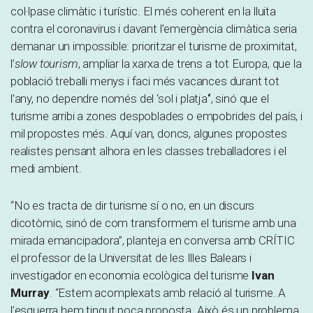
col·lpase climàtic i turístic. El més coherent en la lluita
contra el coronavirus i davant l’emergència climàtica seria
demanar un impossible: prioritzar el turisme de proximitat,
l’
slow tourism
, ampliar la xarxa de trens a tot Europa, que la
població treballi menys i faci més vacances durant tot
l’any, no dependre només del ‘sol i platja
‘
, sinó que el
turisme arribi a zones despoblades o empobrides del país, i
mil propostes més. Aquí van, doncs, algunes propostes
realistes pensant alhora en les classes treballadores i el
medi ambient.
“No es tracta de dir turisme sí o no, en un discurs
dicotòmic, sinó de com transformem el turisme amb una
mirada emancipadora”, planteja en conversa amb CRÍTIC
el professor de la Universitat de les Illes Balears i
investigador en economia ecològica del turisme
Ivan
Murray
. “Estem acomplexats amb relació al turisme. A
l’esquerra hem tingut poca proposta. Això és un problema