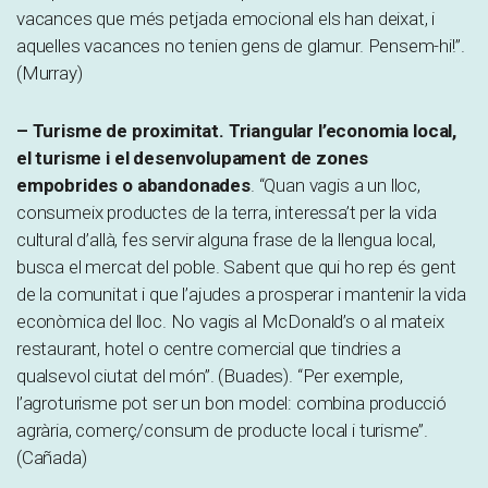
vacances que més petjada emocional els han deixat, i
aquelles vacances no tenien gens de glamur. Pensem-hi!”.
(Murray)
– Turisme de proximitat.
Triangular l’economia local,
el turisme i el desenvolupament de zones
empobrides o abandonades
.
“Quan vagis a un lloc,
consumeix productes de la terra, interessa’t per la vida
cultural d’allà, fes servir alguna frase de la llengua local,
busca el mercat del poble. Sabent que qui ho rep és gent
de la comunitat i que l’ajudes a prosperar i mantenir la vida
econòmica del lloc. No vagis al McDonald’s o al mateix
restaurant, hotel o centre comercial que tindries a
qualsevol ciutat del món”. (Buades). “Per exemple,
l’agroturisme pot ser un bon model: combina producció
agrària, comerç/consum de producte local i turisme”.
(Cañada)