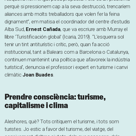
perquè si pressionem cap a la seva destrucció, trencaríem
aliances amb molts treballadors que volen fer la feina
dignament”, em matisa el coordinador del centre d’estudis
Alba Sud,
Ernest Cañada
, que va escriure amb Murray el
llibre ‘Turistificación global’
(Icaria, 2019). “L’esquerra sol
tenir un tint antiturístic i crític, però, quan fa acció
institucional, tant a Balears com a Barcelona o Catalunya,
continuen mantenint una política que afavoreix la indústria
turística”, denuncia el professor i expert en turisme i canvi
climàtic
Joan Buades
.
Prendre consciència: turisme,
capitalisme i clima
Aleshores, què?
Tots critiquem el turisme, i tots som
turistes. Jo estic a favor del turisme, del viatge, del