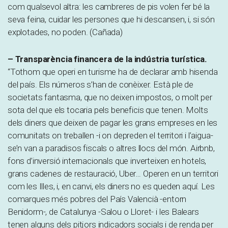
com qualsevol altra: les cambreres de pis volen fer bé la
seva feina, cuidar les persones que hi descansen, i, si són
explotades, no poden. (Cañada)
– Transparència financera de la indústria turística.
“Tothom que operi en turisme ha de declarar amb hisenda
del país. Els números s’han de conèixer. Està ple de
societats fantasma, que no deixen impostos, o molt per
sota del que els tocaria pels beneficis que tenen. Molts
dels diners que deixen de pagar les grans empreses en les
comunitats on treballen -i on depreden el territori i l’aigua-
se’n van a paradisos fiscals o altres llocs del món. Airbnb,
fons d’inversió internacionals que inverteixen en hotels,
grans cadenes de restauració, Uber… Operen en un territori
com les Illes, i, en canvi, els diners no es queden aquí. Les
comarques més pobres del País Valencià -entorn
Benidorm-, de Catalunya -Salou o Lloret- i les Balears
tenen alguns dels pitjors indicadors socials i de renda per