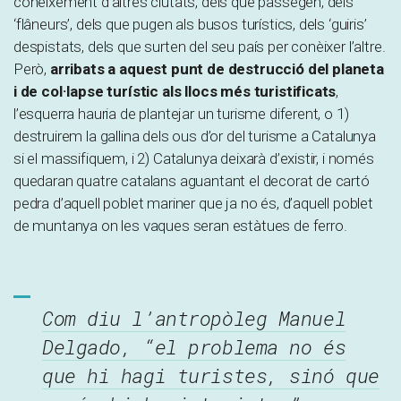
coneixement d’altres ciutats, dels que passegen, dels
‘flâneurs’, dels que pugen als busos turístics, dels ‘guiris’
despistats, dels que surten del seu país per conèixer l’altre.
Però,
arribats a aquest punt de destrucció del planeta
i de col·lapse turístic als llocs més turistificats
,
l’esquerra hauria de plantejar un turisme diferent, o 1)
destruirem la gallina dels ous d’or del turisme a Catalunya
si el massifiquem, i 2) Catalunya deixarà d’existir, i només
quedaran quatre catalans aguantant el decorat de cartó
pedra d’aquell poblet mariner que ja no és, d’aquell poblet
de muntanya on les vaques seran estàtues de ferro.
Com diu l’antropòleg Manuel
Delgado, “el problema no és
que hi hagi turistes, sinó que