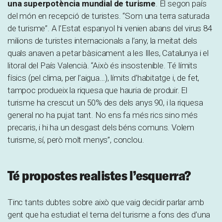
una superpotència mundial de turisme
. El segon país
del món en recepció de turistes. “Som una terra saturada
de turisme”. A l’Estat espanyol hi venien abans del virus 84
milions de turistes internacionals a l’any, la meitat dels
quals anaven a petar bàsicament a les Illes, Catalunya i el
litoral del País Valencià. “Això és insostenible. Té límits
físics (pel clima, per l’aigua…), límits d’habitatge i, de fet,
tampoc produeix la riquesa que hauria de produir. El
turisme ha crescut un 50% des dels anys 90, i la riquesa
general no ha pujat tant. No ens fa més rics sino més
precaris, i hi ha un desgast dels béns comuns. Volem
turisme, sí, però molt menys”, conclou.
Té propostes realistes l’esquerra?
Tinc tants dubtes sobre això que vaig decidir parlar amb
gent que ha estudiat el tema del turisme a fons des d’una