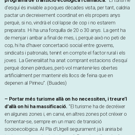
programa de transició ecològica i climàtica.
“El turisme
d’esquí és inviable a poques dècades vista, per tant, caldria
pactar un decreixement coordinat en els propers anys
perquè, si no, vindrà el col·lapse de cop i no estarem
preparats. Hi ha una forquilla de 20 o 30 anys. La gent ha
de menjar i arribar a final de mes, i, perquè això no peti de
cop, hi ha d’haver concertació social entre governs,
sindicats i patronals, tenint en compte el factor rural i els
joves. La Generalitat ha anat comprant estacions d’esquí
perquè donen pèrdues, però vol mantenir-les obertes
artificialment per mantenir els llocs de feina que en
depenen al Pirineu”. (Buades)
– Portar més turisme allà on ho necessiten, i treure’l
d’allà on hi ha massificació.
“El turisme ha de decréixer
en algunes zones i, en canvi, en altres zones pot créixer o
fomentar-se, sempre en un marc de transició
socioecològica. Al Pla d’Urgell segurament ja li aniria bé