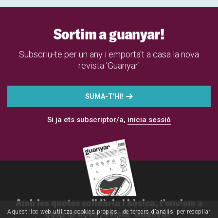
Sortim a guanyar!
Subscriu-te per un any i emporta't a casa la nova
revista 'Guanyar'
SUMA-T'HI!
Si ja ets subscriptor/a,
inicia sessió
Amb les quotes solidària i bàsica, t'enviem a
casa la nova revista 'Guanyar'
Aquest lloc web utilitza cookies pròpies i de tercers d'anàlisi per recopilar