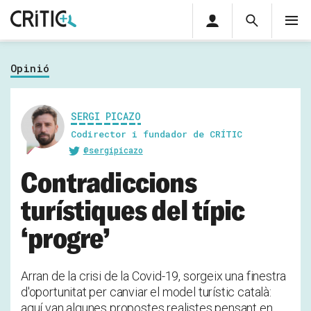
Àrea
Cerca
M
privada
Cerca
Subscriu-t'hi
Cerc
per...
Opinió
Inicia sessió
SERGI PICAZO
Codirector i fundador de CRÍTIC
@sergipicazo
Contradiccions
turístiques del típic
‘progre’
Arran de la crisi de la Covid-19, sorgeix una finestra
d'oportunitat per canviar el model turístic català:
aquí van algunes propostes realistes pensant en