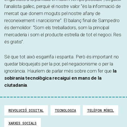
l’analista gallec, perquè el nostre valor “és la informació de
mercat que donem moguts pel nostre afany de
reconeixement i narcicisme”. El balanç final de Sampedro
és demolidor: “Som els treballadors, som la principal
mercaderia i som el producte estrella de tot el negoci. Res
és gratis”.
Sé que tot això esgarrifa i espanta. Però és important no
quedar bloquejats per la por, pel negacionisme o per la
ignorància. Hauríem de parlar més sobre com fer que
la
sobirania tecnològica recaigui en mans de la
ciutadania
.
REVOLUCIÓ DIGITAL
TECNOLOGIA
TELÈFON MÒBIL
XARXES SOCIALS