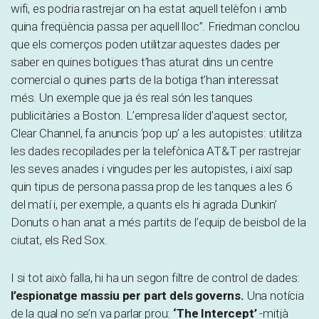
wifi, es podria rastrejar on ha estat aquell telèfon i amb
quina freqüència passa per aquell lloc”. Friedman conclou
que els comerços poden utilitzar aquestes dades per
saber en quines botigues t’has aturat dins un centre
comercial o quines parts de la botiga t’han interessat
més. Un exemple que ja és real són les tanques
publicitàries a Boston. L’empresa líder d’aquest sector,
Clear Channel, fa anuncis ‘pop up’ a les autopistes: utilitza
les dades recopilades per la telefònica AT&T per rastrejar
les seves anades i vingudes per les autopistes, i així sap
quin tipus de persona passa prop de les tanques a les 6
del matí i, per exemple, a quants els hi agrada Dunkin’
Donuts o han anat a més partits de l’equip de beisbol de la
ciutat, els Red Sox.
I si tot això falla, hi ha un segon filtre de control de dades:
l’espionatge massiu per part dels governs.
Una notícia
de la qual no se’n va parlar prou:
‘The Intercept’
-mitjà