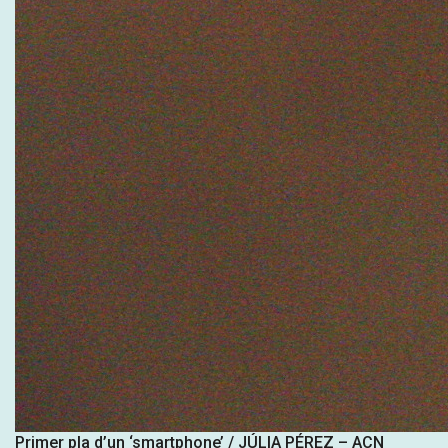
Primer pla d’un ‘smartphone’ / JÚLIA PÉREZ – ACN