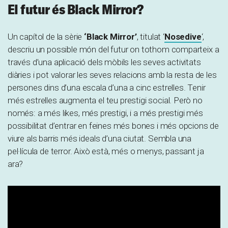
El futur és Black Mirror?
Un capítol de la sèrie
‘Black Mirror’
, titulat ‘
Nosedive
‘,
descriu un possible món del futur on tothom comparteix a
través d’una aplicació dels mòbils les seves activitats
diàries i pot valorar les seves relacions amb la resta de les
persones dins d’una escala d’una a cinc estrelles. Tenir
més estrelles augmenta el teu prestigi social. Però no
només: a més likes, més prestigi, i a més prestigi més
possibilitat d’entrar en feines més bones i més opcions de
viure als barris més ideals d’una ciutat. Sembla una
pel·lícula de terror. Això està, més o menys, passant ja
ara?