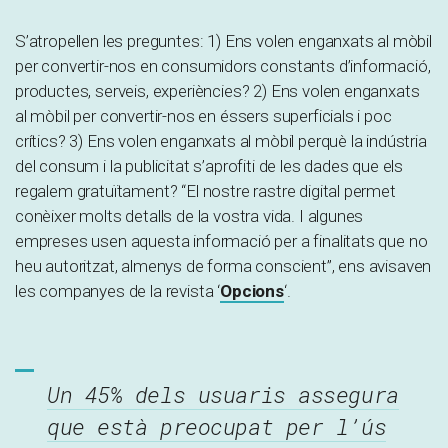
S’atropellen les preguntes: 1) Ens volen enganxats al mòbil
per convertir-nos en consumidors constants d’informació,
productes, serveis, experiències? 2) Ens volen enganxats
al mòbil per convertir-nos en éssers superficials i poc
crítics? 3) Ens volen enganxats al mòbil perquè la indústria
del consum i la publicitat s’aprofiti de les dades que els
regalem gratuïtament? “El nostre rastre digital permet
conèixer molts detalls de la vostra vida. I algunes
empreses usen aquesta informació per a finalitats que no
heu autoritzat, almenys de forma conscient”, ens avisaven
les companyes de la revista ‘
Opcions
‘.
Un 45% dels usuaris assegura
que està preocupat per l’ús