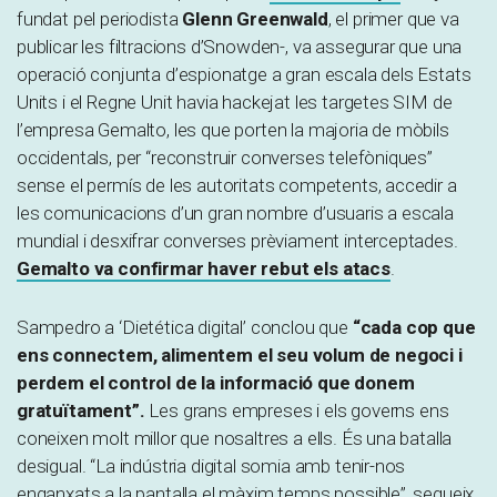
fundat pel periodista
Glenn Greenwald
, el primer que va
publicar les filtracions d’Snowden-, va assegurar que una
operació conjunta d’espionatge a gran escala dels Estats
Units i el Regne Unit havia hackejat les targetes SIM de
l’empresa Gemalto, les que porten la majoria de mòbils
occidentals, per “reconstruir converses telefòniques”
sense el permís de les autoritats competents, accedir a
les comunicacions d’un gran nombre d’usuaris a escala
mundial i desxifrar converses prèviament interceptades.
Gemalto va confirmar haver rebut els atacs
.
Sampedro a ‘Dietética digital’ conclou que
“cada cop que
ens connectem, alimentem el seu volum de negoci i
perdem el control de la informació que donem
gratuïtament”.
Les grans empreses i els governs ens
coneixen molt millor que nosaltres a ells. És una batalla
desigual. “La indústria digital somia amb tenir-nos
enganxats a la pantalla el màxim temps possible”, segueix