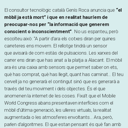
El consultor tecnològic català Genís Roca anuncia que
“el
mòbil ja està mort” i que en realitat hauríem de
preocupar-nos per “la informació que generem
conscient o inconscientment”
. No us espanteu, però
escolteu això: “A partir d’ara els cotxes diran per quines
carreteres ens movem. El rellotge tindrà un sensor
que avisarà de com estàs de pulsacions. Les xarxes del
carrer ens diran que has anat a la platja a Alacant. El mòbil
ara és una caixa amb sensors que permet saber on ets,
què has comprat, què has llegit, quant has caminat… El teu
cervell ja no generarà el contingut sinó que es generarà a
través del teu moviment i dels objectes. És el que
anomenen la internet de les coses. Fixa’t que el Mobile
World Congress abans presentaven interfícies com el
mòbil d’última generació, les ulleres virtuals, la realitat
augmentada o les atmosferes envoltants… Ara, però,
parlen d’algoritmes. El que estan pensant és què fan amb