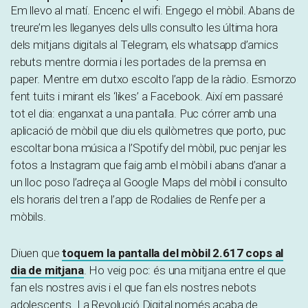
Em llevo al matí. Encenc el wifi. Engego el mòbil. Abans de
treure’m les lleganyes dels ulls consulto les última hora
dels mitjans digitals al Telegram, els whatsapp d’amics
rebuts mentre dormia i les portades de la premsa en
paper. Mentre em dutxo escolto l’app de la ràdio. Esmorzo
fent tuits i mirant els ‘likes’ a Facebook. Així em passaré
tot el dia: enganxat a una pantalla. Puc córrer amb una
aplicació de mòbil que diu els quilòmetres que porto, puc
escoltar bona música a l’Spotify del mòbil, puc penjar les
fotos a Instagram que faig amb el mòbil i abans d’anar a
un lloc poso l’adreça al Google Maps del mòbil i consulto
els horaris del tren a l’app de Rodalies de Renfe per a
mòbils.
Diuen que
toquem la pantalla del mòbil 2.617 cops al
dia de mitjana
. Ho veig poc: és una mitjana entre el que
fan els nostres avis i el que fan els nostres nebots
adolescents. La Revolució Digital només acaba de