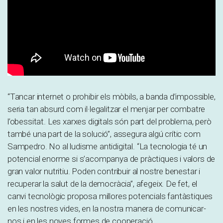
“Tancar internet o prohibir els mòbils, a banda d’impossible,
seria tan absurd com il·legalitzar el menjar per combatre
l’obessitat. Les xarxes digitals són part del problema, però
també una part de la solució”, assegura algú crític com
Sampedro. No al ludisme antidigital. “La tecnologia té un
potencial enorme si s’acompanya de pràctiques i valors de
gran valor nutritiu. Poden contribuir al nostre benestar i
recuperar la salut de la democràcia”, afegeix. De fet, el
canvi tecnològic proposa millores potencials fantàstiques
en les nostres vides, en la nostra manera de comunicar-
nos i en les noves formes de cooperació.