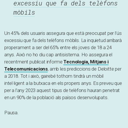
excessiu que fa dels telèfons
mòbils
Un 45% dels usuaris assegura que està preocupat per l’ús
excessiu que fa dels telèfons mòbils. La inquietud arribarà
properament a ser del 65% entre els joves de 18 a 24
anys. Això no ho diu cap antisistema. Ho assegura el
recentment publicat informe
Tecnologia, Mitjans i
Telecomunicacions
, amb les prediccions de Deloitte per
a 2018. Tot i això, gairebé tothom tindrà un mòbil
intel·ligent a la butxaca en els propers anys. Es preveu que
per a l’any 2023 aquest tipus de telèfons hauran penetrat
en un 90% de la població als països desenvolupats.
Pausa.