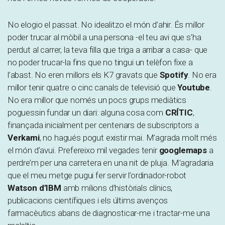
No elogio el passat. No idealitzo el món d’ahir. És millor
poder trucar al mòbil a una persona -el teu avi que s’ha
perdut al carrer, la teva filla que triga a arribar a casa- que
no poder trucar-la fins que no tingui un telèfon fixe a
l’abast. No eren millors els K7 gravats que
Spotify
. No era
millor tenir quatre o cinc canals de televisió que
Youtube
.
No era millor que només un pocs grups mediàtics
poguessin fundar un diari: alguna cosa com
CRÍTIC
,
finançada inicialment per centenars de subscriptors a
Verkami
, no hagués pogut existir mai. M’agrada molt més
el món d’avui. Prefereixo mil vegades tenir
googlemaps
a
perdre’m per una carretera en una nit de pluja. M’agradaria
que el meu metge pugui fer servir l’ordinador-robot
Watson d’IBM
amb milions d’històrials clínics,
publicacions científiques i els últims avenços
farmacèutics abans de diagnosticar-me i tractar-me una