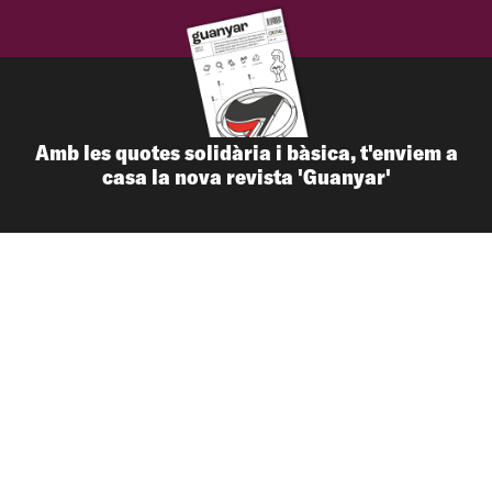
Amb les quotes solidària i bàsica, t'enviem a
casa la nova revista 'Guanyar'