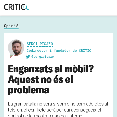
Cerca
Subscriu-t'hi
per...
Opinió
Inicia sessió
SERGI PICAZO
Codirector i fundador de CRÍTIC
@sergipicazo
Enganxats al mòbil?
Aquest no és el
problema
La gran batalla no serà si som o no som addictes al
telèfon: el conflicte serà per qui aconsegueix el
control de les nostres dades a internet.