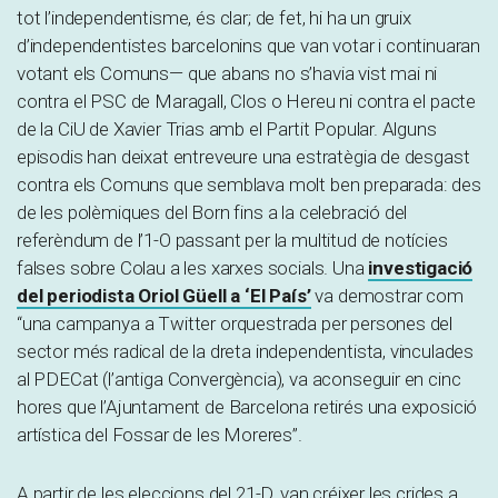
tot l’independentisme, és clar; de fet, hi ha un gruix
d’independentistes barcelonins que van votar i continuaran
votant els Comuns— que abans no s’havia vist mai ni
contra el PSC de Maragall, Clos o Hereu ni contra el pacte
de la CiU de Xavier Trias amb el Partit Popular. Alguns
episodis han deixat entreveure una estratègia de desgast
contra els Comuns que semblava molt ben preparada: des
de les polèmiques del Born fins a la celebració del
referèndum de l’1-O passant per la multitud de notícies
falses sobre Colau a les xarxes socials. Una
investigació
del periodista Oriol Güell a ‘El País’
va demostrar com
“una campanya a Twitter orquestrada per persones del
sector més radical de la dreta independentista, vinculades
al PDECat (l’antiga Convergència), va aconseguir en cinc
hores que l’Ajuntament de Barcelona retirés una exposició
artística del Fossar de les Moreres”.
A partir de les eleccions del 21-D, van créixer les crides a