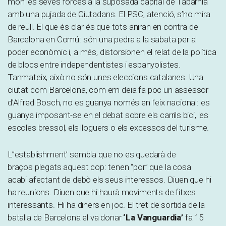
món les seves forces a la suposada capital de Tabàrnia
amb una pujada de Ciutadans. El PSC, atenció, s’ho mira
de reüll. El que és clar és que tots aniran en contra de
Barcelona en Comú: són una pedra a la sabata per al
poder econòmic i, a més, distorsionen el relat de la política
de blocs entre independentistes i espanyolistes.
Tanmateix, això no són unes eleccions catalanes. Una
ciutat com Barcelona, com em deia fa poc un assessor
d’Alfred Bosch, no es guanya només en l’eix nacional: es
guanya imposant-se en el debat sobre els carrils bici, les
escoles bressol, els lloguers o els excessos del turisme.
L”establishment’ sembla que no es quedarà de
braços plegats aquest cop: tenen “por” que la cosa
acabi afectant de debò els seus interessos. Diuen que hi
ha reunions. Diuen que hi haurà moviments de fitxes
interessants. Hi ha diners en joc. El tret de sortida de la
batalla de Barcelona el va donar
‘La Vanguardia’
fa 15