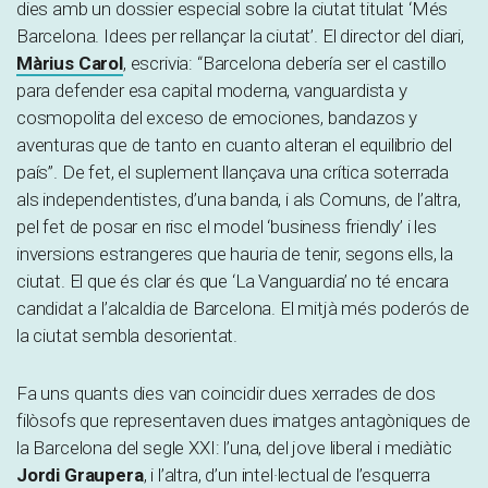
dies amb un dossier especial sobre la ciutat titulat ‘Més
Barcelona. Idees per rellançar la ciutat’. El director del diari,
Màrius Carol
, escrivia: “Barcelona debería ser el castillo
para defender esa capital moderna, vanguardista y
cosmopolita del exceso de emociones, bandazos y
aventuras que de tanto en cuanto alteran el equilibrio del
país”. De fet, el suplement llançava una crítica soterrada
als independentistes, d’una banda, i als Comuns, de l’altra,
pel fet de posar en risc el model ‘business friendly’ i les
inversions estrangeres que hauria de tenir, segons ells, la
ciutat. El que és clar és que ‘La Vanguardia’ no té encara
candidat a l’alcaldia de Barcelona. El mitjà més poderós de
la ciutat sembla desorientat.
Fa uns quants dies van coincidir dues xerrades de dos
filòsofs que representaven dues imatges antagòniques de
la Barcelona del segle XXI: l’una, del jove liberal i mediàtic
Jordi Graupera
, i l’altra, d’un intel·lectual de l’esquerra