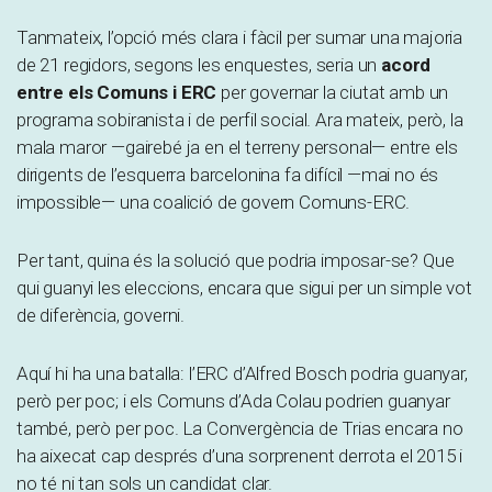
Tanmateix, l’opció més clara i fàcil per sumar una majoria
de 21 regidors, segons les enquestes, seria un
acord
entre els Comuns i ERC
per governar la ciutat amb un
programa sobiranista i de perfil social. Ara mateix, però, la
mala maror —gairebé ja en el terreny personal— entre els
dirigents de l’esquerra barcelonina fa difícil —mai no és
impossible— una coalició de govern Comuns-ERC.
Per tant, quina és la solució que podria imposar-se? Que
qui guanyi les eleccions, encara que sigui per un simple vot
de diferència, governi.
Aquí hi ha una batalla: l’ERC d’Alfred Bosch podria guanyar,
però per poc; i els Comuns d’Ada Colau podrien guanyar
també, però per poc. La Convergència de Trias encara no
ha aixecat cap després d’una sorprenent derrota el 2015 i
no té ni tan sols un candidat clar.