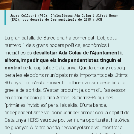
Jaume Collboni (PSC), l’alcaldessa Ada Colau i Alfred Bosch
(ERC), poc després de les municipals de 2015 / ACN
La gran batalla de Barcelona ha començat. L’objectiu
número 1 dels grans poders polítics, econòmics i
mediàtics és
desallotjar Ada Colau de l’Ajuntament i,
alhora, impedir que els independentistes tinguin el
control
de la capital de Catalunya. Queda un any i escaig
per a les eleccions municipals més importants dels últims
30 anys. Tot s’està movent. Tothom vol situar-se bé a la
graella de sortida. S’estan produint ja, com diu l’assessor
en comunicació política Antoni Gutiérrez-Rubí, unes
“primàries invisibles” per a l’alcaldia. D’una banda,
l’independentisme vol conquerir per primer cop la capital de
Catalunya, i ERC veu que pot tenir una oportunitat històrica
de guanyar. A l’altra banda, l’espanyolisme vol mostrar al