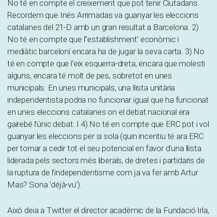
No té en compte el creixement que pot tenir Ciutadans.
Recordem que Inés Arrimadas va guanyar les eleccions
catalanes del 21-D amb un gran resultat a Barcelona. 2)
No té en compte que l”establishment’ econòmic i
mediàtic barceloní encara ha de jugar la seva carta. 3) No
té en compte que l’eix esquerra-dreta, encara que molesti
alguns, encara té molt de pes, sobretot en unes
municipals. En unes municipals, una llista unitària
independentista podria no funcionar igual que ha funcionat
en unes eleccions catalanes on el debat nacional era
gairebé l’únic debat. I 4) No té en compte que ERC pot i vol
guanyar les eleccions per si sola (quin incentiu té ara ERC
per tornar a cedir tot el seu potencial en favor d’una llista
liderada pels sectors més liberals, de dretes i partidaris de
la ruptura de l’independentisme com ja va fer amb Artur
Mas? Sona ‘déjà-vu’).
Això deia a Twitter el director acadèmic de la Fundació Irla,