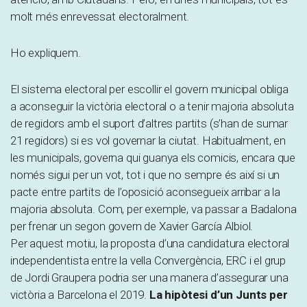
molt més enrevessat electoralment.
Ho expliquem.
El sistema electoral per escollir el govern municipal obliga
a aconseguir la victòria electoral o a tenir majoria absoluta
de regidors amb el suport d’altres partits (s’han de sumar
21 regidors) si es vol governar la ciutat. Habitualment, en
les municipals, governa qui guanya els comicis, encara que
només sigui per un vot, tot i que no sempre és així si un
pacte entre partits de l’oposició aconsegueix arribar a la
majoria absoluta. Com, per exemple, va passar a Badalona
per frenar un segon govern de Xavier García Albiol.
Per aquest motiu, la proposta d’una candidatura electoral
independentista entre la vella Convergència, ERC i el grup
de Jordi Graupera podria ser una manera d’assegurar una
victòria a Barcelona el 2019.
La hipòtesi d’un Junts per