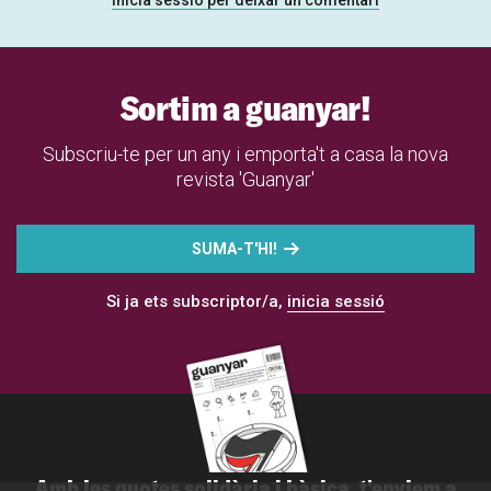
Sortim a guanyar!
Subscriu-te per un any i emporta't a casa la nova
revista 'Guanyar'
SUMA-T'HI!
Si ja ets subscriptor/a,
inicia sessió
Amb les quotes solidària i bàsica, t'enviem a