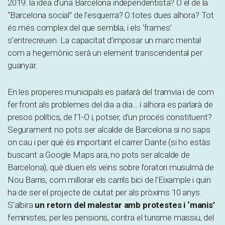
2019: la idea d’una Barcelona independentista? O el de la
“Barcelona social” de l’esquerra? O totes dues alhora? Tot
és més complex del que sembla, i els ‘frames’
s’entrecreuen. La capacitat d’imposar un marc mental
com a hegemònic serà un element transcendental per
guanyar.
En les properes municipals es parlarà del tramvia i de com
fer front als problemes del dia a dia… i alhora es parlarà de
presos polítics, de l’1-O i, potser, d’un procés constituent?
Segurament no pots ser alcalde de Barcelona si no saps
on cau i per què és important el carrer Dante (si ho estàs
buscant a Google Maps ara, no pots ser alcalde de
Barcelona), què diuen els veïns sobre l’oratori musulmà de
Nou Barris, com millorar els carrils bici de l’Eixample i quin
ha de ser el projecte de ciutat per als pròxims 10 anys.
S’albira
un retorn del malestar amb protestes i ‘manis’
feministes, per les pensions, contra el turisme massiu, del