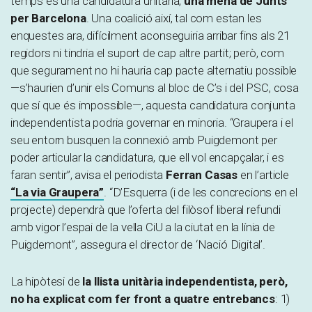
temps és una candidatura unitària,
una mena de Junts
per Barcelona
. Una coalició així, tal com estan les
enquestes ara, difícilment aconseguiria arribar fins als 21
regidors ni tindria el suport de cap altre partit; però, com
que segurament no hi hauria cap pacte alternatiu possible
—s’haurien d’unir els Comuns al bloc de C’s i del PSC, cosa
que sí que és impossible—, aquesta candidatura conjunta
independentista podria governar en minoria. “Graupera i el
seu entorn busquen la connexió amb Puigdemont per
poder articular la candidatura, que ell vol encapçalar, i es
faran sentir”, avisa el periodista
Ferran Casas
en l’article
“La via Graupera”
. “D’Esquerra (i de les concrecions en el
projecte) dependrà que l’oferta del filòsof liberal refundi
amb vigor l’espai de la vella CiU a la ciutat en la línia de
Puigdemont”, assegura el director de ‘Nació Digital’.
La hipòtesi de
la llista unitària independentista, però,
no ha explicat com fer front a quatre entrebancs
: 1)