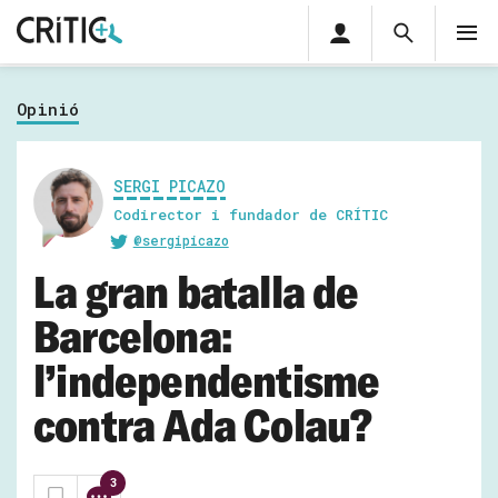
Àrea
Cerca
M
privada
Cerca
Subscriu-t'hi
Cerc
per...
Opinió
Inicia sessió
SERGI PICAZO
Codirector i fundador de CRÍTIC
@sergipicazo
La gran batalla de
Barcelona:
l’independentisme
contra Ada Colau?
3