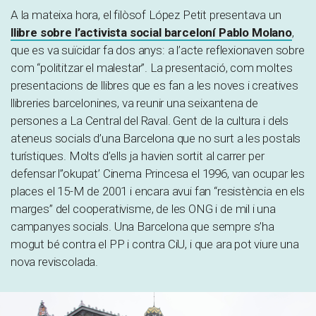
A la mateixa hora, el filòsof López Petit presentava un
llibre sobre l’activista social barceloní
Pablo Molano
,
que es va suïcidar fa dos anys: a l’acte reflexionaven sobre
com “polititzar el malestar”. La presentació, com moltes
presentacions de llibres que es fan a les noves i creatives
llibreries barcelonines, va reunir una seixantena de
persones a La Central del Raval. Gent de la cultura i dels
ateneus socials d’una Barcelona que no surt a les postals
turístiques. Molts d’ells ja havien sortit al carrer per
defensar l”okupat’ Cinema Princesa el 1996, van ocupar les
places el 15-M de 2001 i encara avui fan “resistència en els
marges” del cooperativisme, de les ONG i de mil i una
campanyes socials. Una Barcelona que sempre s’ha
mogut bé contra el PP i contra CiU, i que ara pot viure una
nova reviscolada.