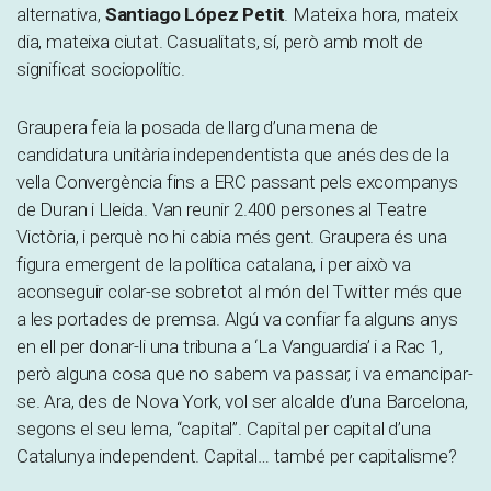
alternativa,
Santiago López Petit
. Mateixa hora, mateix
dia, mateixa ciutat. Casualitats, sí, però amb molt de
significat sociopolític.
Graupera feia la posada de llarg d’una mena de
candidatura unitària independentista que anés des de la
vella Convergència fins a ERC passant pels excompanys
de Duran i Lleida. Van reunir 2.400 persones al Teatre
Victòria, i perquè no hi cabia més gent. Graupera és una
figura emergent de la política catalana, i per això va
aconseguir colar-se sobretot al món del Twitter més que
a les portades de premsa. Algú va confiar fa alguns anys
en ell per donar-li una tribuna a ‘La Vanguardia’ i a Rac 1,
però alguna cosa que no sabem va passar, i va emancipar-
se. Ara, des de Nova York, vol ser alcalde d’una Barcelona,
segons el seu lema, “capital”. Capital per capital d’una
Catalunya independent. Capital… també per capitalisme?