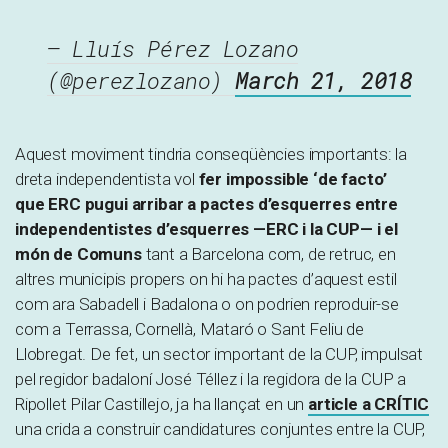
— Lluís Pérez Lozano
(@perezlozano)
March 21, 2018
Aquest moviment tindria conseqüències importants: la
dreta independentista vol
fer impossible ‘de facto’
que ERC pugui arribar a pactes d’esquerres entre
independentistes d’esquerres —ERC i la CUP— i el
món de Comuns
tant a Barcelona com, de retruc, en
altres municipis propers on hi ha pactes d’aquest estil
com ara Sabadell i Badalona o on podrien reproduir-se
com a Terrassa, Cornellà, Mataró o Sant Feliu de
Llobregat. De fet, un sector important de la CUP, impulsat
pel regidor badaloní José Téllez i la regidora de la CUP a
Ripollet Pilar Castillejo, ja ha llançat en un
article a CRÍTIC
una crida a construir candidatures conjuntes entre la CUP,