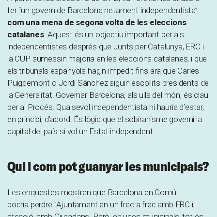
fer “un govern de Barcelona netament independentista”
com una mena de segona volta de les eleccions
catalanes
. Aquest és un objectiu important per als
independentistes després que Junts per Catalunya, ERC i
la CUP sumessin majoria en les eleccions catalanes, i que
els tribunals espanyols hagin impedit fins ara que Carles
Puigdemont o Jordi Sànchez siguin escollits presidents de
la Generalitat. Governar Barcelona, als ulls del món, és clau
per al Procés. Qualsevol independentista hi hauria d’estar,
en principi, d’acord. És lògic que el sobiranisme governi la
capital del país si vol un Estat independent.
Qui i com pot guanyar les municipals?
Les enquestes mostren que Barcelona en Comú
podria perdre l’Ajuntament en un frec a frec amb ERC i,
atenció, amb Ciutadans. Però, en unes municipals, tot és