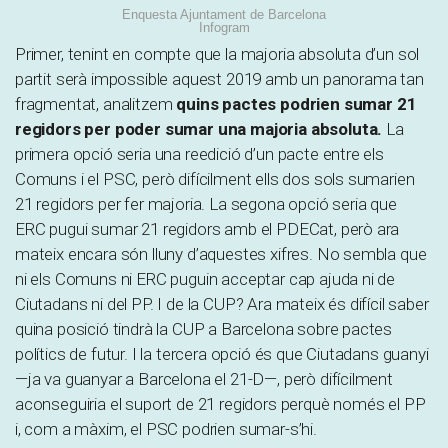
Enquesta Ajuntament de Barcelona
Infogram
Primer, tenint en compte que la majoria absoluta d’un sol
partit serà impossible aquest 2019 amb un panorama tan
fragmentat, analitzem
quins pactes podrien sumar 21
regidors per poder sumar una majoria absoluta.
La
primera opció seria una reedició d’un pacte entre els
Comuns i el PSC, però difícilment ells dos sols sumarien
21 regidors per fer majoria. La segona opció seria que
ERC pugui sumar 21 regidors amb el PDECat, però ara
mateix encara són lluny d’aquestes xifres. No sembla que
ni els Comuns ni ERC puguin acceptar cap ajuda ni de
Ciutadans ni del PP. I de la CUP? Ara mateix és difícil saber
quina posició tindrà la CUP a Barcelona sobre pactes
polítics de futur. I la tercera opció és que Ciutadans guanyi
—ja va guanyar a Barcelona el 21-D—, però difícilment
aconseguiria el suport de 21 regidors perquè només el PP
i, com a màxim, el PSC podrien sumar-s’hi.