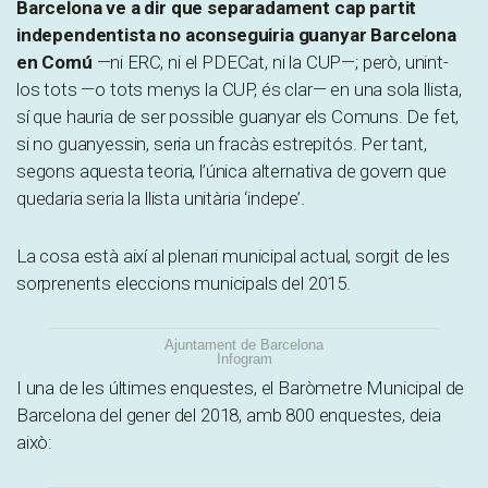
Barcelona ve a dir que separadament cap partit
independentista no aconseguiria guanyar Barcelona
en Comú
—ni ERC, ni el PDECat, ni la CUP—; però, unint-
los tots —o tots menys la CUP, és clar— en una sola llista,
sí que hauria de ser possible guanyar els Comuns. De fet,
si no guanyessin, seria un fracàs estrepitós. Per tant,
segons aquesta teoria, l’única alternativa de govern que
quedaria seria la llista unitària ‘indepe’.
La cosa està així al plenari municipal actual, sorgit de les
sorprenents eleccions municipals del 2015.
Ajuntament de Barcelona
Infogram
I una de les últimes enquestes, el Baròmetre Municipal de
Barcelona del gener del 2018, amb 800 enquestes, deia
això: