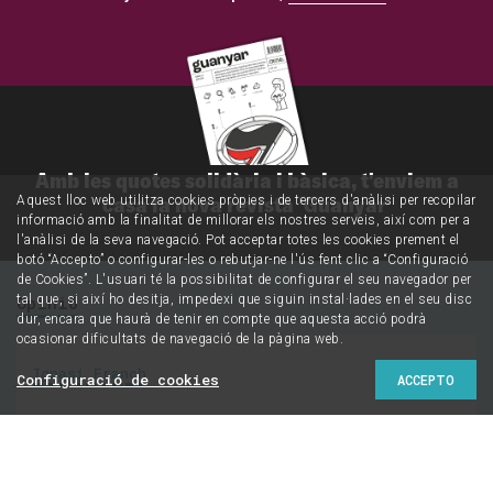
Amb les quotes solidària i bàsica, t'enviem a
casa la nova revista 'Guanyar'
Aquest lloc web utilitza cookies pròpies i de tercers d'anàlisi per recopilar
informació amb la finalitat de millorar els nostres serveis, així com per a
l'anàlisi de la seva navegació. Pot acceptar totes les cookies prement el
botó “Accepto” o configurar-les o rebutjar-ne l'ús fent clic a “Configuració
de Cookies”. L'usuari té la possibilitat de configurar el seu navegador per
tal que, si així ho desitja, impedexi que siguin instal·lades en el seu disc
Opinió
dur, encara que haurà de tenir en compte que aquesta acció podrà
ocasionar dificultats de navegació de la pàgina web.
Ignasi Franch
Configuració de cookies
ACCEPTO
Una lluita amb moltes
cares: quatre lectures