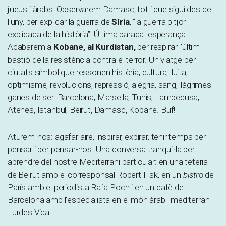
jueus i àrabs. Observarem Damasc, tot i que sigui des de
lluny, per explicar la guerra de
Síria
, “la guerra pitjor
explicada de la història”. Última parada: esperança.
Acabarem a
Kobane, al Kurdistan,
per respirar l’últim
bastió de la resistència contra el terror. Un viatge per
ciutats símbol que ressonen història, cultura, lluita,
optimisme, revolucions, repressió, alegria, sang, llàgrimes i
ganes de ser. Barcelona, Marsella, Tunis, Lampedusa,
Atenes, Istanbul, Beirut, Damasc, Kobane. Buf!
Aturem-nos: agafar aire, inspirar, expirar, tenir temps per
pensar i per pensar-nos. Una conversa tranquil·la per
aprendre del nostre Mediterrani particular: en una teteria
de Beirut amb el corresponsal Robert Fisk, en un
bistro
de
París amb el periodista Rafa Poch i en un cafè de
Barcelona amb l’especialista en el món àrab i mediterrani
Lurdes Vidal.