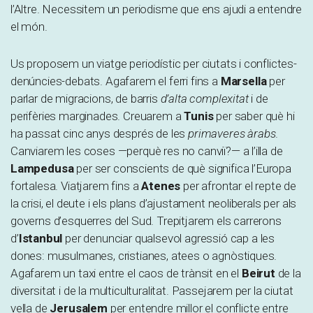
l’Altre. Necessitem un periodisme que ens ajudi a entendre
el món.
Us proposem un viatge periodístic per ciutats i conflictes-
denúncies-debats. Agafarem el ferri fins a
Marsella
per
parlar de migracions, de barris
d’alta complexitat
i de
perifèries marginades. Creuarem a
Tunis
per saber què hi
ha passat cinc anys després de les
primaveres àrabs
.
Canviarem les coses —perquè res no canviï?— a l’illa de
Lampedusa
per ser conscients de què significa l’Europa
fortalesa. Viatjarem fins a
Atenes
per afrontar el repte de
la crisi, el deute i els plans d’ajustament neoliberals per als
governs d’esquerres del Sud. Trepitjarem els carrerons
d’
Istanbul
per denunciar qualsevol agressió cap a les
dones: musulmanes, cristianes, atees o agnòstiques.
Agafarem un taxi entre el caos de trànsit en el
Beirut
de la
diversitat i de la multiculturalitat. Passejarem per la ciutat
vella de
Jerusalem
per entendre millor el conflicte entre