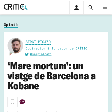
Àrea
Cerca
M
privada
Cerca
Subscriu-t'hi
Cerc
per...
Opinió
Inicia sessió
SERGI PICAZO
Codirector i fundador de CRÍTIC
@sergipicazo
‘Mare mortum’: un
viatge de Barcelona a
Kobane