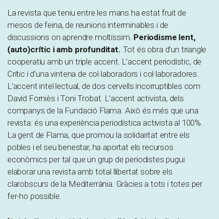
La revista que teniu entre les mans ha estat fruit de
mesos de feina, de reunions interminables i de
discussions on aprendre moltíssim.
Periodisme lent,
(auto)crític i amb profunditat.
Tot és obra d’un triangle
cooperatiu amb un triple accent. L’accent periodístic, de
Crític i d’una vintena de col·laboradors i col·laboradores.
L’accent intel·lectual, de dos cervells incorruptibles com
David Forniès i Toni Trobat. L’accent activista, dels
companys de la Fundació Flama. Això és més que una
revista: és una experiència periodística activista al 100%.
La gent de Flama, que promou la solidaritat entre els
pobles i el seu benestar, ha aportat els recursos
econòmics per tal que un grup de periodistes pugui
elaborar una revista amb total llibertat sobre els
clarobscurs de la Mediterrània. Gràcies a tots i totes per
fer-ho possible.