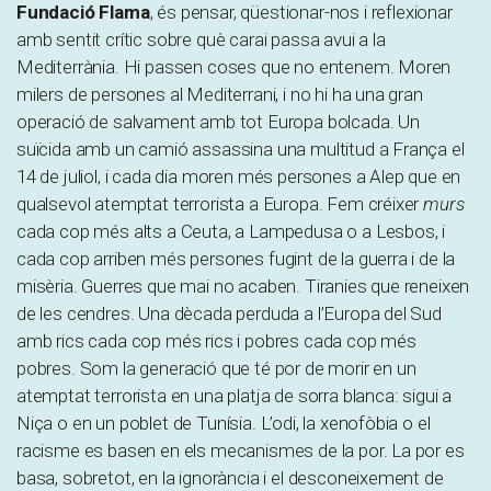
Fundació Flama
, és pensar, qüestionar-nos i reflexionar
amb sentit crític sobre què carai passa avui a la
Mediterrània. Hi passen coses que no entenem. Moren
milers de persones al Mediterrani, i no hi ha una gran
operació de salvament amb tot Europa bolcada. Un
suïcida amb un camió assassina una multitud a França el
14 de juliol, i cada dia moren més persones a Alep que en
qualsevol atemptat terrorista a Europa. Fem créixer
murs
cada cop més alts a Ceuta, a Lampedusa o a Lesbos, i
cada cop arriben més persones fugint de la guerra i de la
misèria. Guerres que mai no acaben. Tiranies que reneixen
de les cendres. Una dècada perduda a l’Europa del Sud
amb rics cada cop més rics i pobres cada cop més
pobres. Som la generació que té por de morir en un
atemptat terrorista en una platja de sorra blanca: sigui a
Niça o en un poblet de Tunísia. L’odi, la xenofòbia o el
racisme es basen en els mecanismes de la por. La por es
basa, sobretot, en la ignorància i el desconeixement de