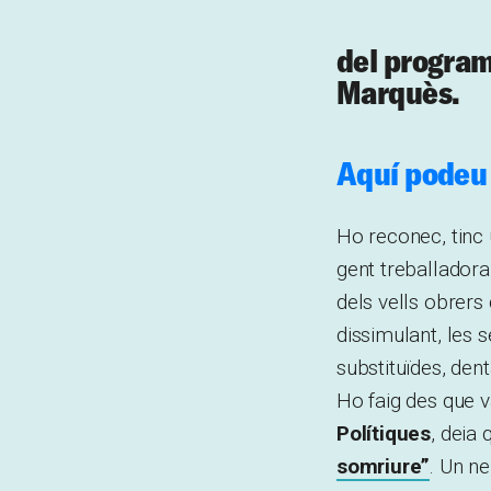
del programa
Marquès.
Aquí podeu 
Ho reconec, tinc 
gent treballadora
dels vells obrers
dissimulant, les 
substituïdes, den
Ho faig des que v
Polítiques
, deia
somriure”
. Un n