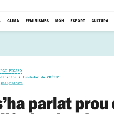
L
CLIMA
FEMINISMES
MÓN
ESPORT
CULTURA
ERGI PICAZO
odirector i fundador de CRÍTIC
@sergipicazo
s’ha parlat prou