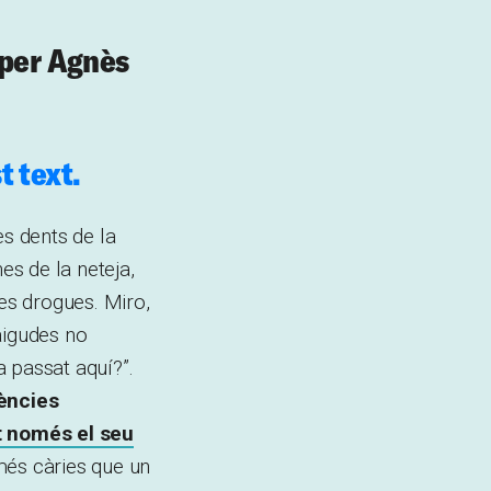
t per Agnès
t text.
es dents de la
s de la neteja,
les drogues. Miro,
aigudes no
 passat aquí?”.
iències
nt només el seu
més càries que un