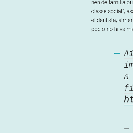
nen de família bu
classe social”, a
el dentista, almen
poc o no hi va ma
A
i
a
f
h
—