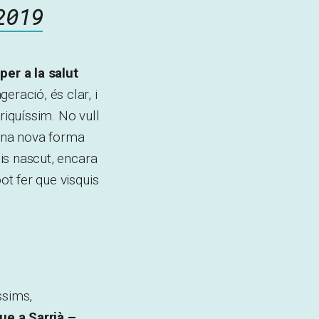
2019
per a la salut
geració, és clar, i
 riquíssim. No vull
 una nova forma
gis nascut, encara
ot fer que visquis
ssims,
ue a Sarrià –