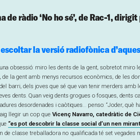
 de ràdio ‘No ho sé’, de Rac-1, dirigi
escoltar la versió radiofònica d’aques
una obsessió: miro les dents de la gent, sobretot miro l
, de la gent amb menys recursos econòmics, de les done
 del barri, dels joves que sé que van tenir merders amb 
seves dents. Quan veig dents grogues o fosques, dents c
tadures desordenades i caòtiques… penso: “Joder, què ha
aig llegir un cop que
Vicenç Navarro, catedràtic de C
 que
“es pot descobrir la classe social d’un nen mira
en de classe treballadora no qualificada té set vegades 