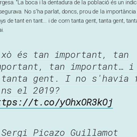
rgesa. “La boca i la dentadura de la població és un indi
ssegurava. No s’ha parlat, doncs, prou de la importància 
ys de tant en tant… i de com tanta gent, tanta gent, tant
i.
ixò és tan important, tan
mportant, tan important… i
 tanta gent. I no s'havia 
ins el 2019?
ttps://t.co/yOhxOR3kOj
 Sergi Picazo Guillamot