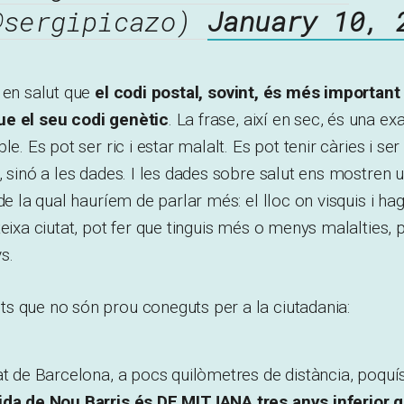
@sergipicazo)
January 10, 
 en salut que
el codi postal, sovint, és més important 
ue el seu codi genètic
. La frase, així en sec, és una exa
le. Es pot ser ric i estar malalt. Es pot tenir càries i ser
, sinó a les dades. I les dades sobre salut ens mostren
de la qual hauríem de parlar més: el lloc on visquis i ha
eixa ciutat, pot fer que tinguis més o menys malalties, p
s.
s que no són prou coneguts per a la ciutadania:
at de Barcelona, a pocs quilòmetres de distància, poquí
ida de Nou Barris és DE MITJANA tres anys inferior q