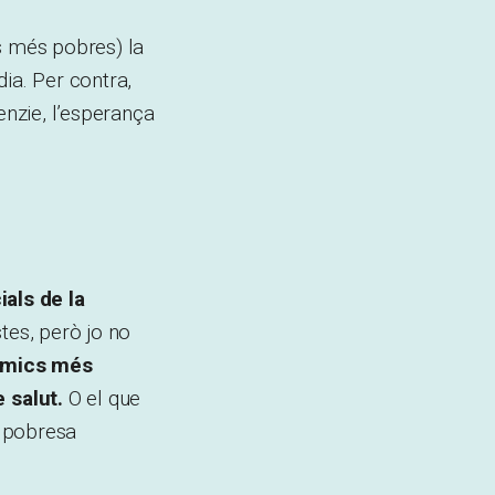
ls més pobres) la
ia. Per contra,
enzie, l’esperança
ials de la
tes, però jo no
nòmics més
 salut.
O el que
s pobresa