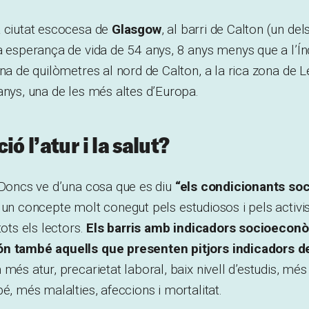
a ciutat escocesa de
Glasgow
, al barri de Calton (un de
a esperança de vida de 54 anys, 8 anys menys que a l’Índ
ena de quilòmetres al nord de Calton, a la rica zona de L
anys, una de les més altes d’Europa.
ió l’atur i la salut?
 Doncs ve d’una cosa que es diu
“els condicionants soc
 un concepte molt conegut pels estudiosos i pels activis
tots els lectors.
Els barris amb indicadors socioeco
n també aquells que presenten pitjors indicadors de
 més atur, precarietat laboral, baix nivell d’estudis, mé
bé, més malalties, afeccions i mortalitat.