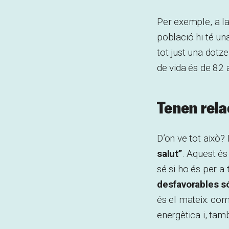
Per exemple, a l
població hi té un
tot just una dotz
de vida és de 82 
Tenen relac
D’on ve tot això?
salut”
. Aquest és
sé si ho és per a 
desfavorables só
és el mateix: com
energètica i, tam