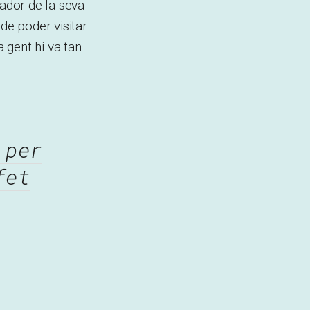
cador de la seva
de poder visitar
a gent hi va tan
 per
fet