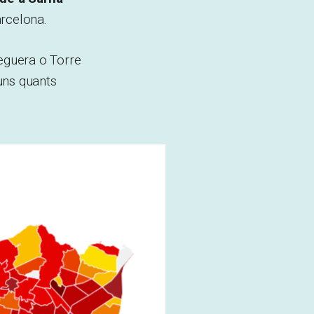
arcelona.
Peguera o Torre
uns quants