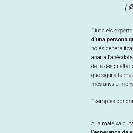
(
Diuen els experts
d’una persona q
no és generalitzab
anar a l’anècdota
de la desigualtat 
que sigui a la mat
més anys o meny
Exemples concret
A la mateixa ciut
l’esperança de v