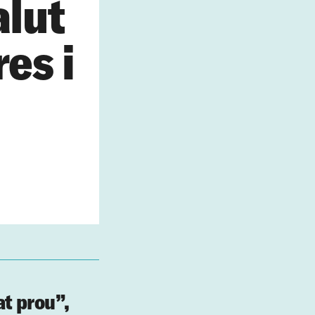
alut
es i
at prou”,