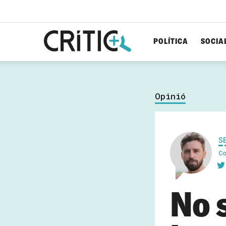
POLÍTICA
SOCIA
Cerca
per...
Opinió
S
C
No 