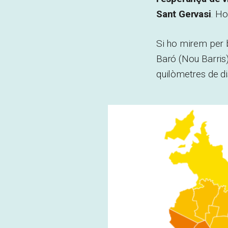
Sant Gervasi
. Ho
Si ho mirem per b
Baró (Nou Barris)
quilòmetres de dis