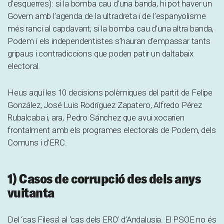
d’esquerres): si la bomba cau d’una banda, hi pot haver un
Govern amb l’agenda de la ultradreta i de l’espanyolisme
més ranci al capdavant; si la bomba cau d’una altra banda,
Podem i els independentistes s’hauran d’empassar tants
gripaus i contradiccions que poden patir un daltabaix
electoral.
Heus aquí les 10 decisions polèmiques del partit de Felipe
González, José Luis Rodríguez Zapatero, Alfredo Pérez
Rubalcaba i, ara, Pedro Sánchez que avui xocarien
frontalment amb els programes electorals de Podem, dels
Comuns i d’ERC.
1) Casos de corrupció des dels anys
vuitanta
Del ‘cas Filesa’ al ‘cas dels ERO’ d’Andalusia. El PSOE no és