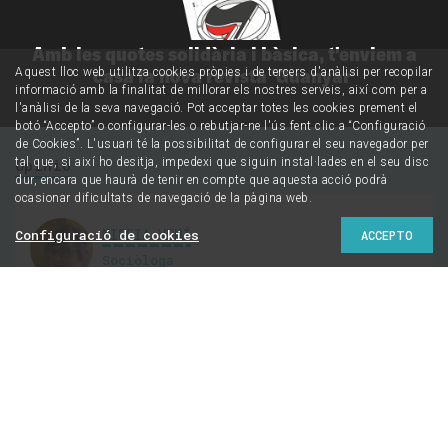
Amb les quotes solidària i bàsica, t'enviem a
casa la nova revista 'Guanyar'
Aquest lloc web utilitza cookies pròpies i de tercers d'anàlisi per recopilar
informació amb la finalitat de millorar els nostres serveis, així com per a
l'anàlisi de la seva navegació. Pot acceptar totes les cookies prement el
botó “Accepto” o configurar-les o rebutjar-ne l'ús fent clic a “Configuració
de Cookies”. L'usuari té la possibilitat de configurar el seu navegador per
Opinió
tal que, si així ho desitja, impedexi que siguin instal·lades en el seu disc
dur, encara que haurà de tenir en compte que aquesta acció podrà
ocasionar dificultats de navegació de la pàgina web.
MIREIA VEHÍ
Configuració de cookies
ACCEPTO
Sociòloga
@Mireia_veca
Combatre la
resignació:
L’alternativa que