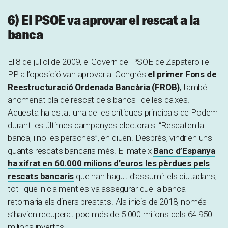
6) El PSOE va aprovar el rescat a la
banca
El 8 de juliol de 2009, el Govern del PSOE de Zapatero i el
PP a l’oposició van aprovar al Congrés
el primer Fons de
Reestructuració Ordenada Bancària (FROB)
, també
anomenat pla de rescat dels bancs i de les caixes.
Aquesta ha estat una de les crítiques principals de Podem
durant les últimes campanyes electorals: “Rescaten la
banca, i no les persones”, en diuen. Després, vindrien uns
quants rescats bancaris més. El mateix
Banc d’Espanya
ha xifrat en 60.000 milions d’euros les pèrdues pels
rescats bancaris
que han hagut d’assumir els ciutadans,
tot i que inicialment es va assegurar que la banca
retornaria els diners prestats. Als inicis de 2018, només
s’havien recuperat poc més de 5.000 milions dels 64.950
milions invertits.