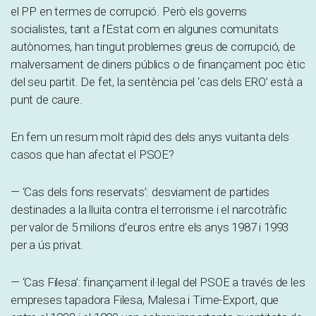
el PP en termes de corrupció. Però els governs
socialistes, tant a l’Estat com en algunes comunitats
autònomes, han tingut problemes greus de corrupció, de
malversament de diners públics o de finançament poc ètic
del seu partit. De fet, la sentència pel ‘cas dels ERO’ està a
punt de caure.
En fem un resum molt ràpid des dels anys vuitanta dels
casos que han afectat el PSOE?
— ‘Cas dels fons reservats’: desviament de partides
destinades a la lluita contra el terrorisme i el narcotràfic
per valor de 5 milions d’euros entre els anys 1987 i 1993
per a ús privat.
— ‘Cas Filesa’: finançament il·legal del PSOE a través de les
empreses tapadora Filesa, Malesa i Time-Export, que