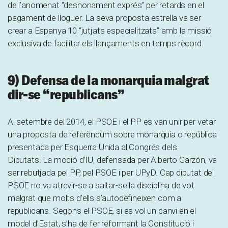
de l’anomenat “desnonament exprés” per retards en el
pagament de lloguer. La seva proposta estrella va ser
crear a Espanya 10 “jutjats especialitzats” amb la missió
exclusiva de facilitar els llançaments en temps rècord.
9) Defensa de la monarquia malgrat
dir-se “republicans”
Al setembre del 2014, el PSOE i el PP es van unir per vetar
una proposta de referèndum sobre monarquia o república
presentada per Esquerra Unida al Congrés dels
Diputats. La moció d’IU, defensada per Alberto Garzón, va
ser rebutjada pel PP, pel PSOE i per UPyD. Cap diputat del
PSOE no va atrevir-se a saltar-se la disciplina de vot
malgrat que molts d’ells s’autodefineixen com a
republicans. Segons el PSOE, si es vol un canvi en el
model d’Estat, s’ha de fer reformant la Constitució i