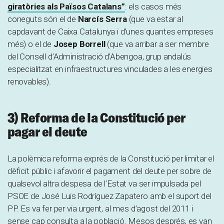
giratòries als Països Catalans”
: els casos més
coneguts són el de
Narcís Serra
(que va estar al
capdavant de Caixa Catalunya i d’unes quantes empreses
més) o el de
Josep Borrell
(que va arribar a ser membre
del Consell d’Administració d’Abengoa, grup andalús
especialitzat en infraestructures vinculades a les energies
renovables).
3) Reforma de la Constitució per
pagar el deute
La polèmica reforma exprés de la Constitució per limitar el
dèficit públic i afavorir el pagament del deute per sobre de
qualsevol altra despesa de l’Estat va ser impulsada pel
PSOE de José Luis Rodríguez Zapatero amb el suport del
PP. Es va fer per via urgent, al mes d’agost del 2011 i
sense cap consulta a la població. Mesos després, es van