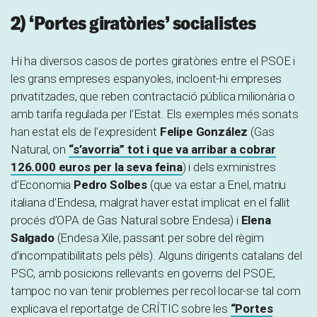
2) ‘Portes giratòries’ socialistes
Hi ha diversos casos de portes giratòries entre el PSOE i
les grans empreses espanyoles, incloent-hi empreses
privatitzades, que reben contractació pública milionària o
amb tarifa regulada per l’Estat. Els exemples més sonats
han estat els de l’expresident
Felipe González
(Gas
Natural, on
“s’avorria” tot i que va arribar a cobrar
126.000 euros per la seva feina
) i dels exministres
d’Economia
Pedro Solbes
(que va estar a Enel, matriu
italiana d’Endesa, malgrat haver estat implicat en el fallit
procés d’OPA de Gas Natural sobre Endesa) i
Elena
Salgado
(Endesa Xile, passant per sobre del règim
d’incompatibilitats pels pèls). Alguns dirigents catalans del
PSC, amb posicions rellevants en governs del PSOE,
tampoc no van tenir problemes per recol·locar-se tal com
explicava el reportatge de CRÍTIC sobre les
“Portes