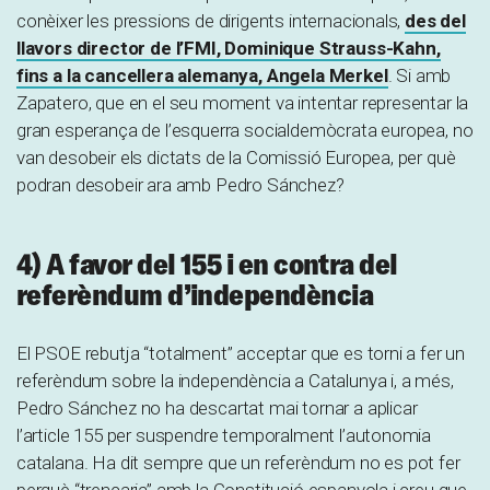
conèixer les pressions de dirigents internacionals,
des del
llavors director de l’FMI, Dominique Strauss-Kahn,
fins a la cancellera alemanya, Angela Merkel
. Si amb
Zapatero, que en el seu moment va intentar representar la
gran esperança de l’esquerra socialdemòcrata europea, no
van desobeir els dictats de la Comissió Europea, per què
podran desobeir ara amb Pedro Sánchez?
4) A favor del 155 i en contra del
referèndum d’independència
El PSOE rebutja “totalment” acceptar que es torni a fer un
referèndum sobre la independència a Catalunya i, a més,
Pedro Sánchez no ha descartat mai tornar a aplicar
l’article 155 per suspendre temporalment l’autonomia
catalana. Ha dit sempre que un referèndum no es pot fer
perquè “trencaria” amb la Constitució espanyola i creu que