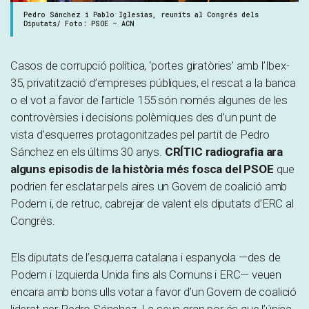
Pedro Sánchez i Pablo Iglesias, reunits al Congrés dels
Diputats/ Foto: PSOE – ACN
Casos de corrupció política, ‘portes giratòries’ amb l’Ibex-
35, privatització d’empreses públiques, el rescat a la banca
o el vot a favor de l’article 155 són només algunes de les
controvèrsies i decisions polèmiques des d’un punt de
vista d’esquerres protagonitzades pel partit de Pedro
Sánchez en els últims 30 anys.
CRÍTIC radiografia ara
alguns episodis de la història més fosca del PSOE
que
podrien fer esclatar pels aires un Govern de coalició amb
Podem i, de retruc, cabrejar de valent els diputats d’ERC al
Congrés.
Els diputats de l’esquerra catalana i espanyola —des de
Podem i Izquierda Unida fins als Comuns i ERC— veuen
encara amb bons ulls votar a favor d’un Govern de coalició
liderat per Pedro Sánchez. La seva gran por és que l’única