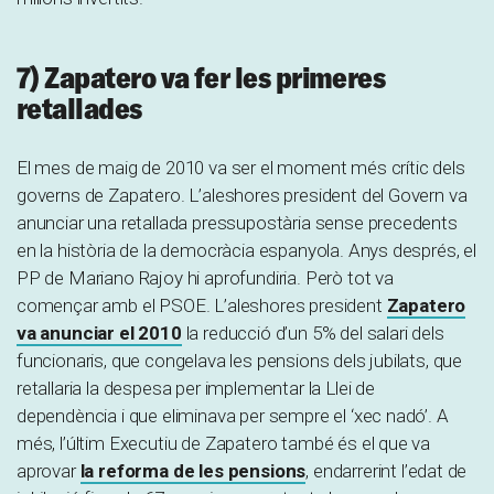
7) Zapatero va fer les primeres
retallades
El mes de maig de 2010 va ser el moment més crític dels
governs de Zapatero. L’aleshores president del Govern va
anunciar una retallada pressupostària sense precedents
en la història de la democràcia espanyola. Anys després, el
PP de Mariano Rajoy hi aprofundiria. Però tot va
començar amb el PSOE. L’aleshores president
Zapatero
va anunciar el 2010
la reducció d’un 5% del salari dels
funcionaris, que congelava les pensions dels jubilats, que
retallaria la despesa per implementar la Llei de
dependència i que eliminava per sempre el ‘xec nadó’. A
més, l’últim Executiu de Zapatero també és el que va
aprovar
la reforma de les pensions
, endarrerint l’edat de