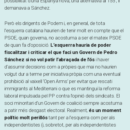
possibilitat d’una Espanya nova, una alternativa al 155”, li
demanava a Sánchez.
Però els dirigents de Podem i, en general, de tota
l’esquerra catalana haurien de tenir molt en compte que el
PSOE, quan governa, no acostuma a ser el mateix PSOE
de quan fa d’oposició.
L’esquerra hauria de poder
fiscalitzar i criticar el que faci un Govern de Pedro
Sánchez si no vol patir l’abraçada de l’ós
i haver
d’assumir decisions com a pròpies que mai no haurien
volgut dur a terme per iniciativa pròpia com una eventual
prohibició al vaixell ‘Open Arms’ per evitar que rescati
immigrants al Mediterrani o que es mantingui la reforma
laboral impulsada pel PP contra l’opinió dels sindicats. El
soci minoritari d’un Govern de coalició sempre acostuma
a patir més desgast electoral. Realment,
és un moment
polític molt perillós
tant per a l’esquerra com per als
independentistes (i, sobretot, per als independentistes