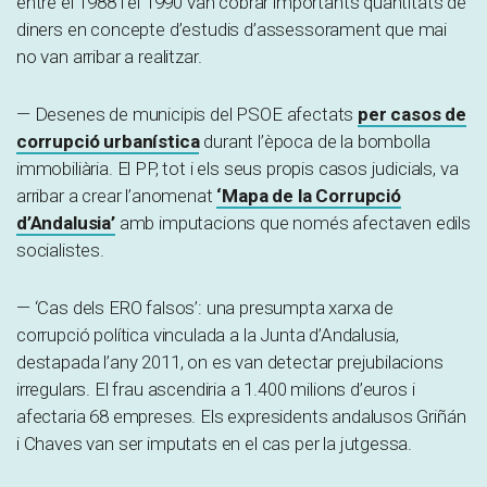
entre el 1988 i el 1990 van cobrar importants quantitats de
diners en concepte d’estudis d’assessorament que mai
no van arribar a realitzar.
— Desenes de municipis del PSOE afectats
per casos de
corrupció urbanística
durant l’època de la bombolla
immobiliària. El PP, tot i els seus propis casos judicials, va
arribar a crear l’anomenat
‘Mapa de la Corrupció
d’Andalusia’
amb imputacions que només afectaven edils
socialistes.
— ‘Cas dels ERO falsos’: una presumpta xarxa de
corrupció política vinculada a la Junta d’Andalusia,
destapada l’any 2011, on es van detectar prejubilacions
irregulars. El frau ascendiria a 1.400 milions d’euros i
afectaria 68 empreses. Els expresidents andalusos Griñán
i Chaves van ser imputats en el cas per la jutgessa.