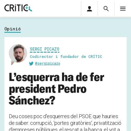
Àrea
Cerca
M
privada
Cerca
Subscriu-t'hi
Cerc
per...
Opinió
Inicia sessió
SERGI PICAZO
Codirector i fundador de CRÍTIC
@sergipicazo
L’esquerra ha de fer
president Pedro
Sánchez?
Deu coses poc d'esquerres del PSOE que hauries
de saber: corrupció, 'portes giratòries', privatització
d'empreses públiques, el rescat a la banca, el vot a