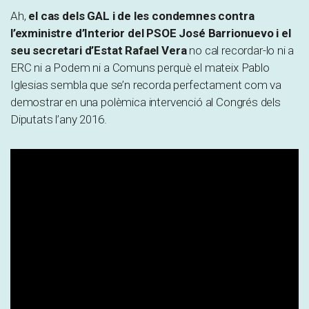
Ah,
el cas dels GAL i de les condemnes contra
l’exministre d’Interior del PSOE José Barrionuevo i el
seu secretari d’Estat Rafael Vera
no cal recordar-lo ni a
ERC ni a Podem ni a Comuns perquè el mateix Pablo
Iglesias sembla que se’n recorda perfectament com va
demostrar en una polèmica intervenció al Congrés dels
Diputats l’any 2016.