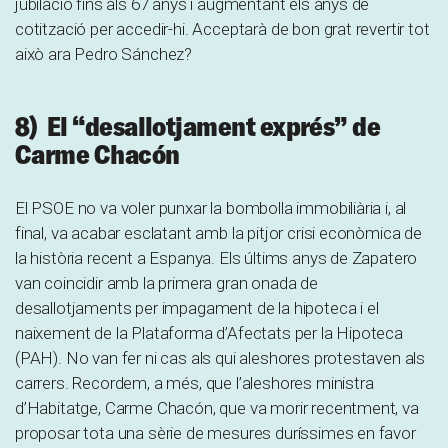
jubilació fins als 67 anys i augmentant els anys de
cotització per accedir-hi. Acceptarà de bon grat revertir tot
això ara Pedro Sánchez?
8) El “desallotjament exprés” de
Carme Chacón
El PSOE no va voler punxar la bombolla immobiliària i, al
final, va acabar esclatant amb la pitjor crisi econòmica de
la història recent a Espanya. Els últims anys de Zapatero
van coincidir amb la primera gran onada de
desallotjaments per impagament de la hipoteca i el
naixement de la Plataforma d’Afectats per la Hipoteca
(PAH). No van fer ni cas als qui aleshores protestaven als
carrers. Recordem, a més, que l’aleshores ministra
d’Habitatge, Carme Chacón, que va morir recentment, va
proposar tota una sèrie de mesures duríssimes en favor