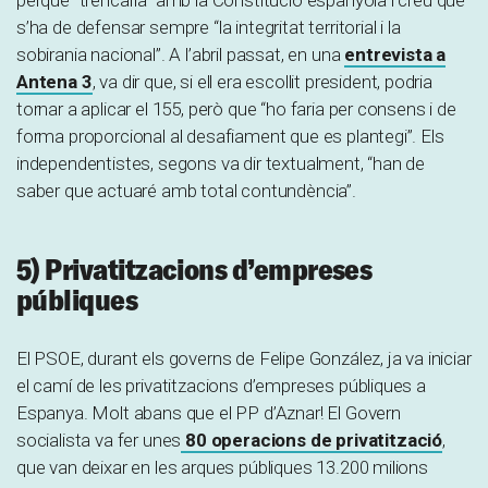
s’ha de defensar sempre “la integritat territorial i la
sobirania nacional”. A l’abril passat, en una
entrevista a
Antena 3
, va dir que, si ell era escollit president, podria
tornar a aplicar el 155, però que “ho faria per consens i de
forma proporcional al desafiament que es plantegi”. Els
independentistes, segons va dir textualment, “han de
saber que actuaré amb total contundència”.
5) Privatitzacions d’empreses
públiques
El PSOE, durant els governs de Felipe González, ja va iniciar
el camí de les privatitzacions d’empreses públiques a
Espanya. Molt abans que el PP d’Aznar! El Govern
socialista va fer unes
80 operacions de privatització
,
que van deixar en les arques públiques 13.200 milions