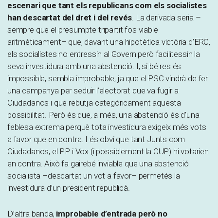
escenari que tant els republicans com els socialistes
han descartat del dret i del revés
. La derivada seria –
sempre que el presumpte tripartit fos viable
aritmèticament– que, davant una hipotètica victòria d’ERC,
els socialistes no entressin al Govern però facilitessin la
seva investidura amb una abstenció. I, si bé res és
impossible, sembla improbable, ja que el PSC vindrà de fer
una campanya per seduir l’electorat que va fugir a
Ciudadanos i que rebutja categòricament aquesta
possibilitat. Però és que, a més, una abstenció és d’una
feblesa extrema perquè tota investidura exigeix més vots
a favor que en contra. I és obvi que tant Junts com
Ciudadanos, el PP i Vox (i possiblement la CUP) hi votarien
en contra. Això fa gairebé inviable que una abstenció
socialista –descartat un vot a favor– permetés la
investidura d’un president republicà.
D’altra banda,
improbable d’entrada però no