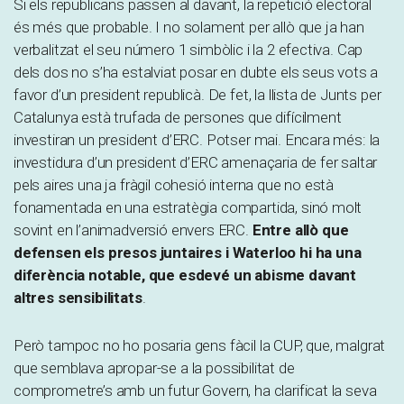
Si els republicans passen al davant, la repetició electoral
és més que probable. I no solament per allò que ja han
verbalitzat el seu número 1 simbòlic i la 2 efectiva. Cap
dels dos no s’ha estalviat posar en dubte els seus vots a
favor d’un president republicà. De fet, la llista de Junts per
Catalunya està trufada de persones que difícilment
investiran un president d’ERC. Potser mai. Encara més: la
investidura d’un president d’ERC amenaçaria de fer saltar
pels aires una ja fràgil cohesió interna que no està
fonamentada en una estratègia compartida, sinó molt
sovint en l’animadversió envers ERC.
Entre allò que
defensen els presos juntaires i Waterloo hi ha una
diferència notable, que esdevé un abisme davant
altres sensibilitats
.
Però tampoc no ho posaria gens fàcil la CUP, que, malgrat
que semblava apropar-se a la possibilitat de
comprometre’s amb un futur Govern, ha clarificat la seva