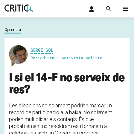
Àrea
Cerca
M
privada
Cerca
Subscriu-t'hi
Cerc
per...
Opinió
Inicia sessió
SERGI SOL
Periodista i activista polític
I si el 14-F no serveix de
res?
Les eleccions no solament podrien marcar un
rècord de participació a la baixa. No solament
poden multiplicar els contagis. És que
probablement no resoldran res i tornarem a
celebrar-les amb un Govern en pròrroga