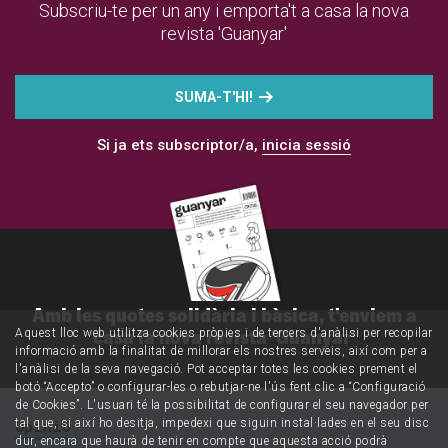
Subscriu-te per un any i emporta't a casa la nova
revista 'Guanyar'
SUMA-T'HI!
Si ja ets subscriptor/a,
inicia sessió
Amb les quotes solidària i bàsica, t'enviem a
casa la nova revista 'Guanyar'
Aquest lloc web utilitza cookies pròpies i de tercers d'anàlisi per recopilar
informació amb la finalitat de millorar els nostres serveis, així com per a
l'anàlisi de la seva navegació. Pot acceptar totes les cookies prement el
botó “Accepto” o configurar-les o rebutjar-ne l'ús fent clic a “Configuració
de Cookies”. L'usuari té la possibilitat de configurar el seu navegador per
tal que, si així ho desitja, impedexi que siguin instal·lades en el seu disc
Opinió
dur, encara que haurà de tenir en compte que aquesta acció podrà