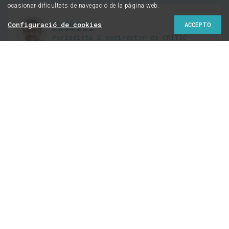
ocasionar dificultats de navegació de la pàgina web.
ROGER PALÀ
Configuració de cookies
ACCEPTO
Periodista i codirector de CRÍTIC
@RogerPala
Ens ha de preocupar la
ultradreta
independentista?
Difícilment tindrem un partit d'extrema dreta
'indepe' al Parlament el 14-F, però això no vol dir
que no ens hagi de preocupar que discursos
identitaris guanyin espai en els partits sobiranistes
tradicionals
1