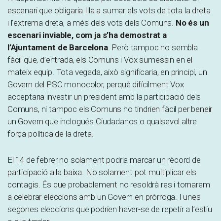
escenari que obligaria Illa a sumar els vots de tota la dreta
i l’extrema dreta, a més dels vots dels Comuns.
No és un
escenari inviable, com ja s’ha demostrat a
l’Ajuntament de Barcelona
. Però tampoc no sembla
fàcil que, d’entrada, els Comuns i Vox sumessin en el
mateix equip. Tota vegada, això significaria, en principi, un
Govern del PSC monocolor, perquè difícilment Vox
acceptaria investir un president amb la participació dels
Comuns, ni tampoc els Comuns ho tindrien fàcil per beneir
un Govern que inclogués Ciudadanos o qualsevol altre
força política de la dreta.
El 14 de febrer no solament podria marcar un rècord de
participació a la baixa. No solament pot multiplicar els
contagis. És que probablement no resoldrà res i tornarem
a celebrar eleccions amb un Govern en pròrroga. I unes
segones eleccions que podrien haver-se de repetir a l’estiu