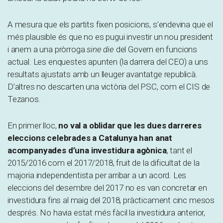
A mesura que els partits fixen posicions, s’endevina que el
més plausible és que no es pugui investir un nou president
i anem a una pròrroga
sine die
del Govern en funcions
actual. Les enquestes apunten (la darrera del CEO) a uns
resultats ajustats amb un lleuger avantatge republicà.
D’altres no descarten una victòria del PSC, com el CIS de
Tezanos.
En primer lloc,
no val a oblidar que les dues darreres
eleccions celebrades a Catalunya han anat
acompanyades d’una investidura agònica
, tant el
2015/2016 com el 2017/2018, fruit de la dificultat de la
majoria independentista per arribar a un acord. Les
eleccions del desembre del 2017 no es van concretar en
investidura fins al maig del 2018, pràcticament cinc mesos
després. No havia estat més fàcil la investidura anterior,