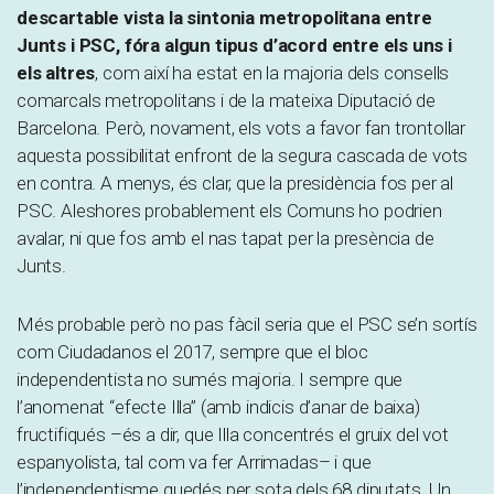
descartable vista la sintonia metropolitana entre
Junts i PSC, fóra algun tipus d’acord entre els uns i
els altres
, com així ha estat en la majoria dels consells
comarcals metropolitans i de la mateixa Diputació de
Barcelona. Però, novament, els vots a favor fan trontollar
aquesta possibilitat enfront de la segura cascada de vots
en contra. A menys, és clar, que la presidència fos per al
PSC. Aleshores probablement els Comuns ho podrien
avalar, ni que fos amb el nas tapat per la presència de
Junts.
Més probable però no pas fàcil seria que el PSC se’n sortís
com Ciudadanos el 2017, sempre que el bloc
independentista no sumés majoria. I sempre que
l’anomenat “efecte Illa” (amb indicis d’anar de baixa)
fructifiqués –és a dir, que Illa concentrés el gruix del vot
espanyolista, tal com va fer Arrimadas– i que
l’independentisme quedés per sota dels 68 diputats. Un