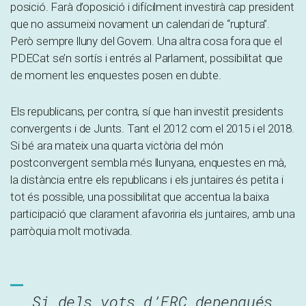
posició. Farà d’oposició i difícilment investirà cap president
que no assumeixi novament un calendari de “ruptura”.
Però sempre lluny del Govern. Una altra cosa fora que el
PDECat se’n sortís i entrés al Parlament, possibilitat que
de moment les enquestes posen en dubte.
Els republicans, per contra, sí que han investit presidents
convergents i de Junts. Tant el 2012 com el 2015 i el 2018.
Si bé ara mateix una quarta victòria del món
postconvergent sembla més llunyana, enquestes en mà,
la distància entre els republicans i els juntaires és petita i
tot és possible, una possibilitat que accentua la baixa
participació que clarament afavoriria els juntaires, amb una
parròquia molt motivada.
Si dels vots d’ERC depengués,