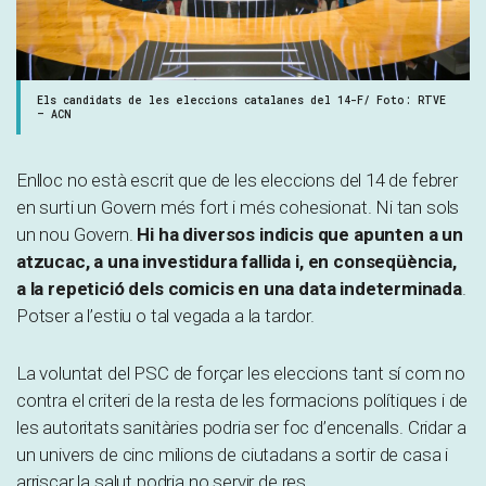
Els candidats de les eleccions catalanes del 14-F/ Foto: RTVE
– ACN
Enlloc no està escrit que de les eleccions del 14 de febrer
en surti un Govern més fort i més cohesionat. Ni tan sols
un nou Govern.
Hi ha diversos indicis que apunten a un
atzucac, a una investidura fallida i, en conseqüència,
a la repetició dels comicis en una data indeterminada
.
Potser a l’estiu o tal vegada a la tardor.
La voluntat del PSC de forçar les eleccions tant sí com no
contra el criteri de la resta de les formacions polítiques i de
les autoritats sanitàries podria ser foc d’encenalls. Cridar a
un univers de cinc milions de ciutadans a sortir de casa i
arriscar la salut podria no servir de res.