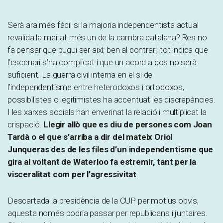
Serà ara més fàcil si la majoria independentista actual
revalida la meitat més un de la cambra catalana? Res no
fa pensar que pugui ser així; ben al contrari, tot indica que
l’escenari s’ha complicat i que un acord a dos no serà
suficient. La guerra civil interna en el si de
l’independentisme entre heterodoxos i ortodoxos,
possibilistes o legitimistes ha accentuat les discrepàncies.
I les xarxes socials han enverinat la relació i multiplicat la
crispació.
Llegir allò que es diu de persones com Joan
Tardà o el que s’arriba a dir del mateix Oriol
Junqueras des de les files d’un independentisme que
gira al voltant de Waterloo fa estremir, tant per la
visceralitat com per l’agressivitat
.
Descartada la presidència de la CUP per motius obvis,
aquesta només podria passar per republicans i juntaires.