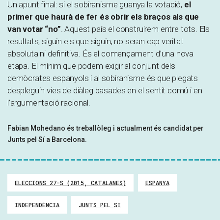
Un apunt final: si el sobiranisme guanya la votació,
el
primer que haurà de fer és obrir els braços als que
van votar “no”
. Aquest país el construirem entre tots. Els
resultats, siguin els que siguin, no seran cap veritat
absoluta ni definitiva. És el començament d’una nova
etapa. El mínim que podem exigir al conjunt dels
demòcrates espanyols i al sobiranisme és que plegats
despleguin vies de diàleg basades en el sentit comú i en
l’argumentació racional.
Fabian Mohedano és treballòleg i actualment és candidat per
Junts pel Sí a Barcelona.
ELECCIONS 27-S (2015, CATALANES)
ESPANYA
INDEPENDÈNCIA
JUNTS PEL SI