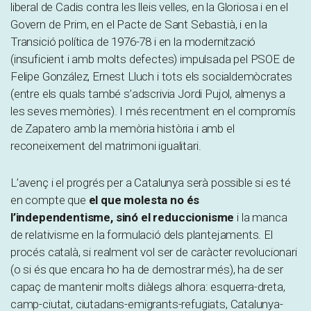
liberal de Cadis contra les lleis velles, en la Gloriosa i en el
Govern de Prim, en el Pacte de Sant Sebastià, i en la
Transició política de 1976-78 i en la modernització
(insuficient i amb molts defectes) impulsada pel PSOE de
Felipe González, Ernest Lluch i tots els socialdemòcrates
(entre els quals també s’adscrivia Jordi Pujol, almenys a
les seves memòries). I més recentment en el compromís
de Zapatero amb la memòria història i amb el
reconeixement del matrimoni igualitari.
L’avenç i el progrés per a Catalunya serà possible si es té
en compte que
el que molesta no és
l’independentisme, sinó el reduccionisme
i la manca
de relativisme en la formulació dels plantejaments. El
procés català, si realment vol ser de caràcter revolucionari
(o si és que encara ho ha de demostrar més), ha de ser
capaç de mantenir molts diàlegs alhora: esquerra-dreta,
camp-ciutat, ciutadans-emigrants-refugiats, Catalunya-