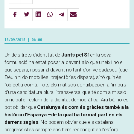
18/09/2015 | 06:00
Un dels trets d’identitat de
Junts pel Sí
en la seva
formulació ha estat posar al davant allò que uneix i no el
que separa, i posar al davant no tant d’on ve cadascú (que
Déu n’hi do motxilles i trajectòries dispars), sinó quin és
l’objectiu comú. Tots els matisos contribueixen a l’impuls
d’una candidatura plural i transversal que té com a missió
principal el reclam de la dignitat democràtica. Ara bé, no es
pot oblidar que
Catalunya és com és gràcies també a la
història d’Espanya –de la qual ha format part en els
darrers segles
. No podem obviar que els catalans
progressistes sempre ens hem reconegut en l’esforç