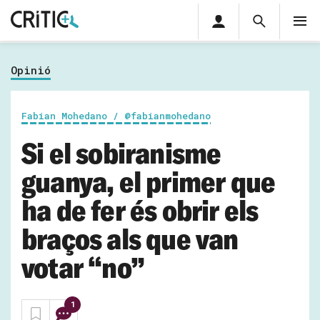
Àrea
Cerca
M
privada
Cerca
Subscriu-t'hi
Cerc
per...
Opinió
Inicia sessió
Fabian Mohedano / @fabianmohedano
Si el sobiranisme
guanya, el primer que
ha de fer és obrir els
braços als que van
votar “no”
1