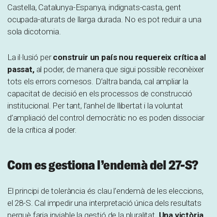
Castella, Catalunya-Espanya, indignats-casta, gent
ocupada-aturats de llarga durada. No es pot reduir a una
sola dicotomia.
La il·lusió per
construir un país nou requereix crítica al
passat,
al poder, de manera que sigui possible reconèixer
tots els errors comesos. D’altra banda, cal ampliar la
capacitat de decisió en els processos de construcció
institucional. Per tant, l’anhel de llibertat i la voluntat
d’ampliació del control democràtic no es poden dissociar
de la crítica al poder.
Com es gestiona l’endemà del 27-S?
El principi de tolerància és clau l’endemà de les eleccions,
el 28-S. Cal impedir una interpretació única dels resultats
perquè faria inviable la gestió de la pluralitat.
Una victòria