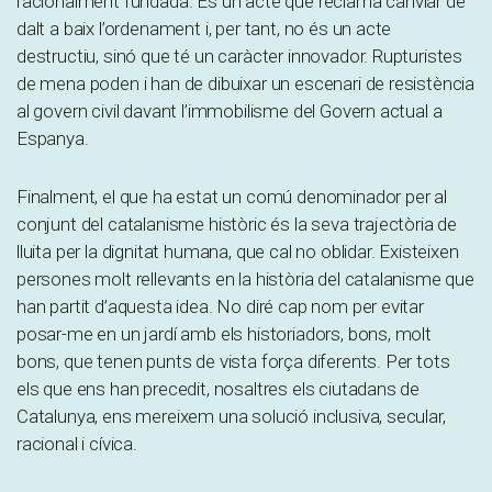
racionalment fundada. És un acte que reclama canviar de
dalt a baix l’ordenament i, per tant, no és un acte
destructiu, sinó que té un caràcter innovador. Rupturistes
de mena poden i han de dibuixar un escenari de resistència
al govern civil davant l’immobilisme del Govern actual a
Espanya.
Finalment, el que ha estat un comú denominador per al
conjunt del catalanisme històric és la seva trajectòria de
lluita per la dignitat humana, que cal no oblidar. Existeixen
persones molt rellevants en la història del catalanisme que
han partit d’aquesta idea. No diré cap nom per evitar
posar-me en un jardí amb els historiadors, bons, molt
bons, que tenen punts de vista força diferents. Per tots
els que ens han precedit, nosaltres els ciutadans de
Catalunya, ens mereixem una solució inclusiva, secular,
racional i cívica.