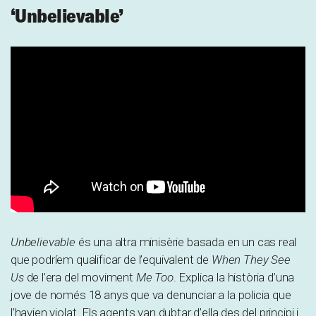
‘Unbelievable’
Unbelievable
és una altra minisèrie basada en un cas real
que podríem qualificar de l’equivalent de
When They See
Us
de l’era del moviment
Me Too
. Explica la història d’una
jove de només 18 anys que va denunciar a la policia que
l’havien violat. Els agents van dubtar d’ella des del principi i