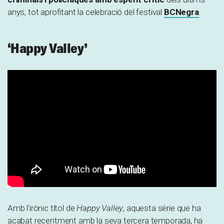
anys, tot aprofitant la celebració del festival
BCNegra
.
‘Happy Valley’
Amb l’irònic títol de
Happy Valley
, aquesta sèrie que ha
acabat recentment amb la seva tercera temporada, ha