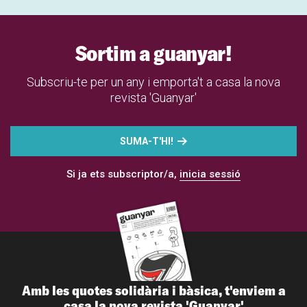
Sortim a guanyar!
Subscriu-te per un any i emporta't a casa la nova
revista 'Guanyar'
SUMA-T'HI!
Si ja ets subscriptor/a,
inicia sessió
Amb les quotes solidària i bàsica, t'enviem a
casa la nova revista 'Guanyar'