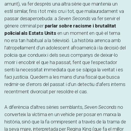
amunt), va fer després una altra sèrie que mantenia un
estil similar, fins i tot més cru i tot, que malauradament va
passar desapercebuda: a
Seven Seconds
va fer servir el
gènere criminal per
parlar sobre racisme i brutalitat
policial als Estats Units
en un moment en què el tema
no era tan habitual a la televisió. La història arrenca amb
l’atropellament d’un adolescent afroamericà i la decisió del
policia que condueix i dels seus companys de deixar-lo
morir i encobrir el que ha passat, fent que l’espectador
senti la necessitat immediata que se sàpiga la veritat i es
faci justícia. Quedem a les mans d’una fiscal que busca
redimir-se d’errors del passat i d’un detectiu d’afers interns
recentment divorciat per resoldre el cas.
A diferència d’altres sèries semblants,
Seven Seconds
no
converteix la víctima en un vehicle per posar en marxa la
història, sinó que la fa omnipresent a través de la trama de
la seva mare, interpretada per Regina King (que fa el millor