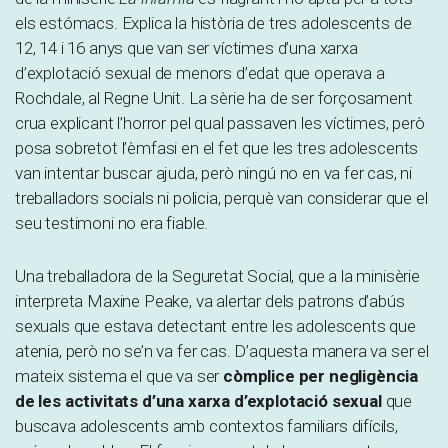
els estómacs. Explica la història de tres adolescents de
12, 14 i 16 anys que van ser víctimes d’una xarxa
d’explotació sexual de menors d’edat que operava a
Rochdale, al Regne Unit. La sèrie ha de ser forçosament
crua explicant l’horror pel qual passaven les víctimes, però
posa sobretot l’èmfasi en el fet que les tres adolescents
van intentar buscar ajuda, però ningú no en va fer cas, ni
treballadors socials ni policia, perquè van considerar que el
seu testimoni no era fiable.
Una treballadora de la Seguretat Social, que a la minisèrie
interpreta Maxine Peake, va alertar dels patrons d’abús
sexuals que estava detectant entre les adolescents que
atenia, però no se’n va fer cas. D’aquesta manera va ser el
mateix sistema el que va ser
còmplice per negligència
de les activitats d’una xarxa d’explotació sexual
que
buscava adolescents amb contextos familiars difícils,