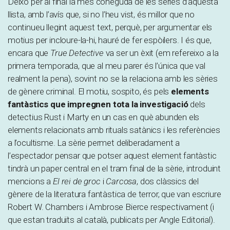
Deixo per al final la més coneguda de les sèries d’aquesta
llista, amb l’avís que, si no l’heu vist, és millor que no
continueu llegint aquest text, perquè, per argumentar els
motius per incloure-la-hi, hauré de fer espòilers. I és que,
encara que
True Detective
va ser un èxit (em refereixo a la
primera temporada, que al meu parer és l’única que val
realment la pena), sovint no se la relaciona amb les sèries
de gènere criminal. El motiu, sospito, és pels
elements
fantàstics que impregnen tota la investigació
dels
detectius Rust i Marty en un cas en què abunden els
elements relacionats amb rituals satànics i les referències
a l’ocultisme. La sèrie permet deliberadament a
l’espectador pensar que potser aquest element fantàstic
tindrà un paper central en el tram final de la sèrie, introduint
mencions a
El rei de groc
i
Carcosa
, dos clàssics del
gènere de la literatura fantàstica de terror, que van escriure
Robert W. Chambers i Ambrose Bierce respectivament (i
que estan traduïts al català, publicats per Angle Editorial).