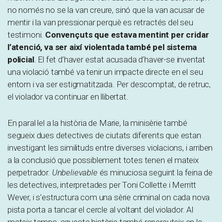
no només no se la van creure, sinó que la van acusar de
mentir i la van pressionar perquè es retractés del seu
testimoni.
Convençuts que estava mentint per cridar
l’atenció, va ser així violentada també pel sistema
policial
. El fet d’haver estat acusada d’haver-se inventat
una violació també va tenir un impacte directe en el seu
entorn i va ser estigmatitzada. Per descomptat, de retruc,
el violador va continuar en llibertat.
En paral·lel a la història de Marie, la minisèrie també
segueix dues detectives de ciutats diferents que estan
investigant les similituds entre diverses violacions, i arriben
a la conclusió que possiblement totes tenen el mateix
perpetrador.
Unbelievable
és minuciosa seguint la feina de
les detectives, interpretades per Toni Collette i Merritt
Wever, i s’estructura com una sèrie criminal on cada nova
pista porta a tancar el cercle al voltant del violador. Al