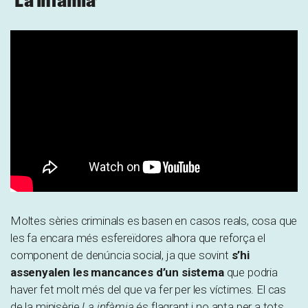
‘La infàmia’
Moltes sèries criminals es basen en casos reals, cosa que
les fa encara més esfereïdores alhora que reforça el
component de denúncia social, ja que sovint
s’hi
assenyalen les mancances d’un sistema
que podria
haver fet molt més del que va fer per les víctimes. El cas
de la minisèrie
La infàmia
és flagrant i no apta per a tots