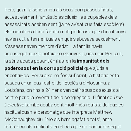
Però, quan la sèrie arriba als seus compassos finals,
aquest element fantàstic es dilueix i els culpables dels
assassinats acaben sent (ja he avisat que faria espòilers)
els membres d’una família molt poderosa que durant anys
havien dut a terme rituals en què s’abusava sexualment i
s’assassinaven menors d’edat. La família havia
aconseguit que la policia no els investigués mai. Per tant,
la sèrie acaba posant èmfasi en
la impunitat dels
poderosos i en la corrupció policial
que ajuda a
encobrir-los. Per si això no fos suficient, la història està
basada en un cas real, el de l’Església d’Hosanna, a
Louisiana, on fins a 24 nens van patir abusos sexuals al
centre per a la joventut de la congregació. El final de
True
Detective
també acaba sent molt més realista del que és
habitual quan el personatge que interpreta Matthew
McConaughey diu: “No els hem agafat a tots”, amb
referència als implicats en el cas que no han aconseguit