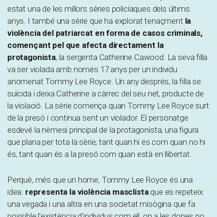
estat una de les millors sèries policíaques dels últims
anys. I també una sèrie que ha explorat tenaçment
la
violència del patriarcat en forma de casos criminals,
començant pel que afecta directament la
protagonista
, la sergenta Catherine Cawood. La seva filla
va ser violada amb només 17 anys per un individu
anomenat Tommy Lee Royce. Un any després, la filla se
suïcida i deixa Catherine a càrrec del seu net, producte de
la violació. La sèrie comença quan Tommy Lee Royce surt
de la presó i continua sent un violador. El personatge
esdevé la nèmesi principal de la protagonista, una figura
que plana per tota la sèrie, tant quan hi és com quan no hi
és, tant quan és a la presó com quan està en llibertat.
Perquè, més que un home, Tommy Lee Royce és una
idea:
representa la violència masclista
que es repeteix
una vegada i una altra en una societat misògina que fa
possible l’existència d’individus com ell, on a les dones no