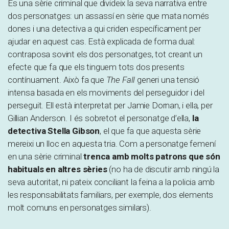
És una sèrie criminal que divideix la seva narrativa entre
dos personatges: un assassí en sèrie que mata només
dones i una detectiva a qui criden específicament per
ajudar en aquest cas. Està explicada de forma dual:
contraposa sovint els dos personatges, tot creant un
efecte que fa que els tinguem tots dos presents
contínuament. Això fa que
The Fall
generi una tensió
intensa basada en els moviments del perseguidor i del
perseguit. Ell està interpretat per Jamie Dornan, i ella, per
Gillian Anderson. I és sobretot el personatge d’ella,
la
detectiva Stella Gibson
, el que fa que aquesta sèrie
mereixi un lloc en aquesta tria. Com a personatge femení
en una sèrie criminal
trenca amb molts patrons que són
habituals en altres sèries
(no ha de discutir amb ningú la
seva autoritat, ni pateix conciliant la feina a la policia amb
les responsabilitats familiars, per exemple, dos elements
molt comuns en personatges similars).