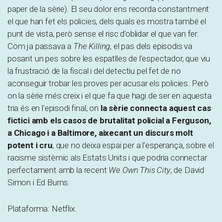
paper de la sèrie). El seu dolor ens recorda constantment
el que han fet els policies, dels quals es mostra també el
punt de vista, però sense el risc d’oblidar el que van fer.
Com ja passava a
The Killing
, el pas dels episodis va
posant un pes sobre les espatlles de l’espectador, que viu
la frustració de la fiscal i del detectiu pel fet de no
aconseguir trobar les proves per acusar els policies. Però
on la sèrie més creix i el que fa que hagi de ser en aquesta
tria és en l’episodi final, on
la sèrie connecta aquest cas
fictici amb els casos de brutalitat policial a Ferguson,
a Chicago i a Baltimore, aixecant un discurs molt
potent i cru
, que no deixa espai per a l’esperança, sobre el
racisme sistèmic als Estats Units i que podria connectar
perfectament amb la recent
We Own This City
, de David
Simon i Ed Burns.
Plataforma: Netflix.