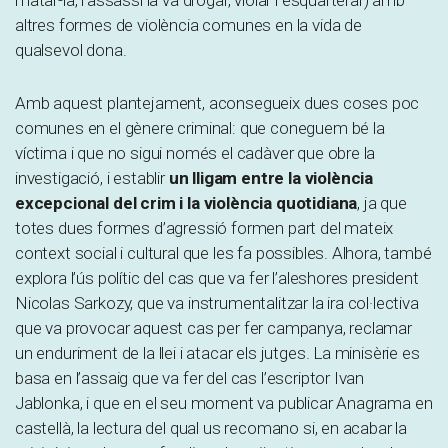
altres formes de violència comunes en la vida de
qualsevol dona.
Amb aquest plantejament, aconsegueix dues coses poc
comunes en el gènere criminal: que coneguem bé la
víctima i que no sigui només el cadàver que obre la
investigació, i establir
un lligam entre la violència
excepcional del crim i la violència quotidiana
, ja que
totes dues formes d’agressió formen part del mateix
context social i cultural que les fa possibles. Alhora, també
explora l’ús polític del cas que va fer l’aleshores president
Nicolas Sarkozy, que va instrumentalitzar la ira col·lectiva
que va provocar aquest cas per fer campanya, reclamar
un enduriment de la llei i atacar els jutges. La minisèrie es
basa en l’assaig que va fer del cas l’escriptor Ivan
Jablonka, i que en el seu moment va publicar Anagrama en
castellà, la lectura del qual us recomano si, en acabar la