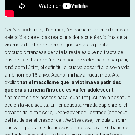
Laëtitia
podria ser, d’entrada, l’enèsima minisèrie d’aquesta
selecció sobre el cas real d’una dona que és víctima de la
violència d’un home. Però el que separa aquesta
producció francesa de tota la resta és que no tracta del
cas de Laëtitia com l’únic episodi de violència que va patir,
sinó com l’últim, el definitiu, el que va posar fi a la seva vida
amb només 18 anys. Abans n’hi havia hagut més. Així,
explica
tot el masclisme que la víctima va patir des
que era una nena fins que es va fer adolescent
i
finalment en ser assassinada, quan tot just havia posat un
peu en la vida adulta. En fer aquesta mirada cap enrere, el
creador de la minisèrie, Jean-Xavier de Lestrade (conegut
pel fet de ser el creador de
The Staircase
), vincula un crim
que va impactar els francesos pel seu sadisme (abans de
matar-la, l’assassí la va drogar, violar i esquarterar) amb