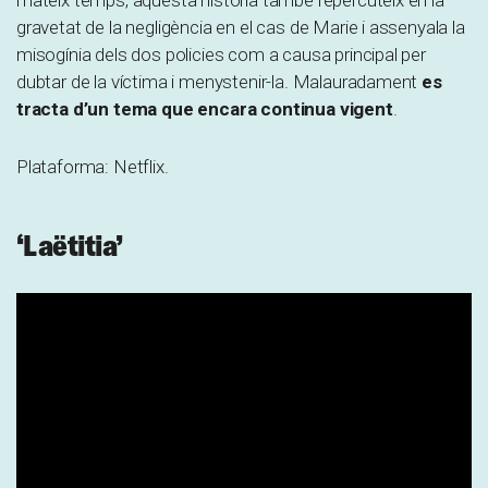
mateix temps, aquesta història també repercuteix en la
gravetat de la negligència en el cas de Marie i assenyala la
misogínia dels dos policies com a causa principal per
dubtar de la víctima i menystenir-la. Malauradament
es
tracta d’un tema que encara continua vigent
.
Plataforma: Netflix.
‘Laëtitia’