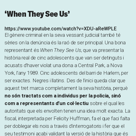
‘When They See Us’
https://www.youtube.com/watch?v=XDU-aReWPLE
El gènere criminal en la seva vessant judicial també té
sèries on la denúncia és la raó de ser principal. Una bona
representant és
When They See Us
, que va presentar la
història real de cinc adolescents que van ser detinguts i
acusats d’haver violat una dona a Central Park, a Nova
York, l’any 1989. Cinc adolescents del barri de Harlem, per
ser exactes. Negres i llatins. Des de l’inici queda clar que
aquest tret marca completament la seva història, perquè
no són tractats com a individus per la policia, sinó
com a representants d’un col·lectiu
sobre el qual les
autoritats que els envolten tenen una idea molt exacta. La
fiscal, interpretada per Felicity Huffman, fa el que faci falta
per doblegar els nois a través d’interrogatoris i fer que el
seu testimoni acabi validant la versió de la història que és