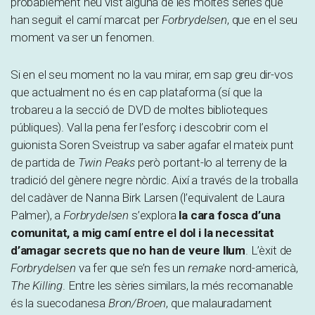
probablement heu vist alguna de les moltes sèries que
han seguit el camí marcat per
Forbrydelsen
, que en el seu
moment va ser un fenomen.
Si en el seu moment no la vau mirar, em sap greu dir-vos
que actualment no és en cap plataforma (sí que la
trobareu a la secció de DVD de moltes biblioteques
públiques). Val la pena fer l’esforç i descobrir com el
guionista Soren Sveistrup va saber agafar el mateix punt
de partida de
Twin Peaks
però portant-lo al terreny de la
tradició del gènere negre nòrdic. Així a través de la troballa
del cadàver de Nanna Birk Larsen (l’equivalent de Laura
Palmer), a
Forbrydelsen
s’explora
la cara fosca d’una
comunitat, a mig camí entre el dol i la necessitat
d’amagar secrets que no han de veure llum
. L’èxit de
Forbrydelsen
va fer que se’n fes un
remake
nord-americà,
The Killing
. Entre les sèries similars, la més recomanable
és la suecodanesa
Bron/Broen
, que malauradament