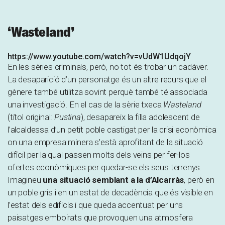
‘Wasteland’
https://www.youtube.com/watch?v=vUdW1UdqojY
En les sèries criminals, però, no tot és trobar un cadàver.
La desaparició d’un personatge és un altre recurs que el
gènere també utilitza sovint perquè també té associada
una investigació. En el cas de la sèrie txeca
Wasteland
(títol original:
Pustina
), desapareix la filla adolescent de
l’alcaldessa d’un petit poble castigat per la crisi econòmica
on una empresa minera s’està aprofitant de la situació
difícil per la qual passen molts dels veïns per fer-los
ofertes econòmiques per quedar-se els seus terrenys.
Imagineu
una situació semblant a la d’Alcarràs
, però en
un poble gris i en un estat de decadència que és visible en
l’estat dels edificis i que queda accentuat per uns
paisatges emboirats que provoquen una atmosfera