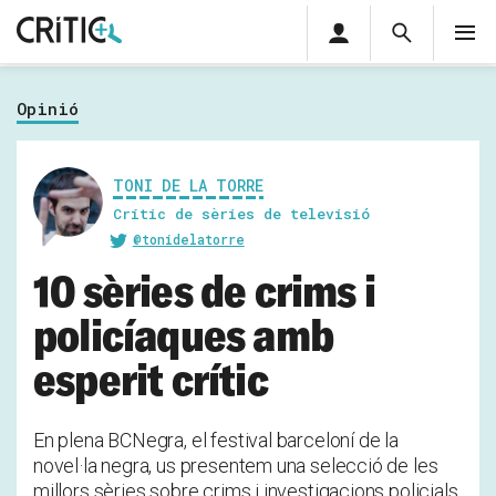
Àrea
Cerca
M
privada
Cerca
Subscriu-t'hi
Cerc
per...
Opinió
Inicia sessió
TONI DE LA TORRE
Crític de sèries de televisió
@tonidelatorre
10 sèries de crims i
policíaques amb
esperit crític
En plena BCNegra, el festival barceloní de la
novel·la negra, us presentem una selecció de les
millors sèries sobre crims i investigacions policials