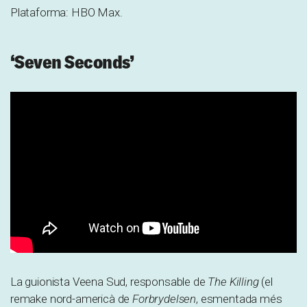
Plataforma: HBO Max.
‘Seven Seconds’
La guionista Veena Sud, responsable de
The Killing
(el
remake nord-americà de
Forbrydelsen
, esmentada més