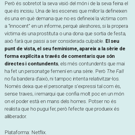
Però és sobretot la seva visió del món i de la seva feina el
que és incisiu. Una de les escenes que millor la defineixen
és una en què demana que no es defineixi la víctima com
a “innocent” en un informe, perquè aleshores, si la propera
víctima és una prostituta o una dona que sortia de festa,
això farà que passi a ser considerada culpable.
El seu
punt de vista, el seu feminisme, apareix a la sèrie de
forma explícita a través de comentaris que són
directes i contundents
, els més contundents que mai
ha fet un personatge femení en una sèrie. Però
The Fall
no fa bandera d’això, ni tampoc intenta relativitzar-los.
Només deixa que el personatge s’expressi tal com és,
sense traves, i remarqui que confia molt poc en un món
on el poder està en mans dels homes. Potser no és
realista que ho pugui fer, però l’efecte que produeix és
alliberador.
Plataforma: Netflix.