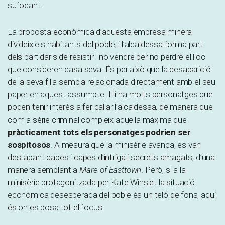
sufocant.
La proposta econòmica d’aquesta empresa minera
divideix els habitants del poble, i l’alcaldessa forma part
dels partidaris de resistir i no vendre per no perdre el lloc
que consideren casa seva. És per això que la desaparició
de la seva filla sembla relacionada directament amb el seu
paper en aquest assumpte. Hi ha molts personatges que
poden tenir interès a fer callar l’alcaldessa, de manera que
com a sèrie criminal compleix aquella màxima que
pràcticament tots els personatges podrien ser
sospitosos
. A mesura que la minisèrie avança, es van
destapant capes i capes d’intriga i secrets amagats, d’una
manera semblant a
Mare of Easttown
. Però, si a la
minisèrie protagonitzada per Kate Winslet la situació
econòmica desesperada del poble és un teló de fons, aquí
és on es posa tot el focus.