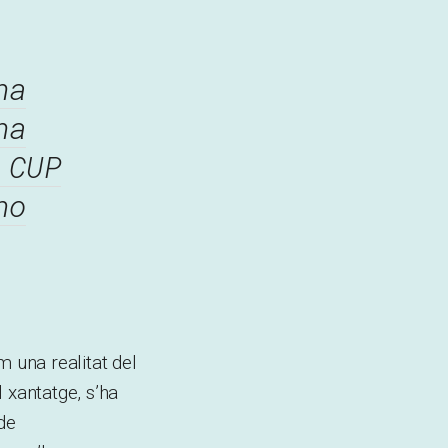
ha
ha
 CUP
no
m una realitat del
 xantatge, s’ha
de