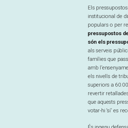
Els pressupostos
institucional de d
populars o per re
pressupostos de
són els pressup
als serveis públi
famílies que pass
amb l’ensenyamen
els nivells de tri
superiors a 60.00
revertir retallad
que aquests press
votar-hi ‘sí’ es 
És ingenu defens