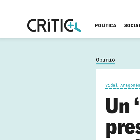
POLÍTICA
SOCIA
Cerca
per...
Opinió
Vidal Aragoné
Un ‘
pre