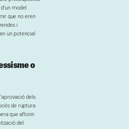
i d’un model
mir que no eren
rendes i
 en un potencial
cessisme o
l’aprovació dels
océs de ruptura
era que aflorin
ització del