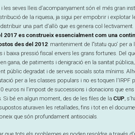
 i les seves lleis d’acompanyament són el més gran in
istribució de la riquesa, ja sigui per empobrir i explotar 
distribuir una part d’allò que es genera col·lectivament.
l 2017 es construeix essencialment com una contin
ostos des del 2012
: manteniment de l”statu quo’ per a 
cs i baixa pressió fiscal envers les grans fortunes. Del 
en gana, de patiments i denigració en la sanitat pública
t públic degradat i de serveis socials sota mínims. Al
butació per a les classes populars i no es toquen l’IRPF 
0 euros ni l’impost de successions i donacions que ens
es. Si bé en algun moment, des de les files de la
CUP
, s’
upostos aturaven les retallades, fins i tot en el docume
reconeix que són profundament antisocials.
ar que tots els problemes es poden resoldre a través d