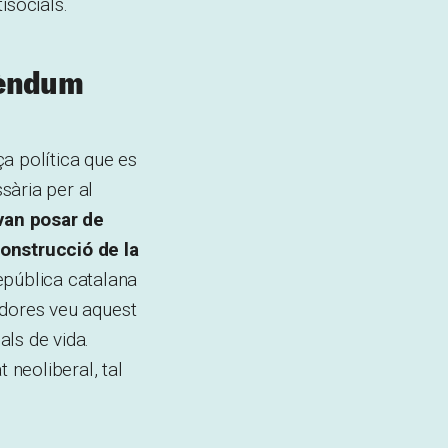
socials.
erèndum
a política que es
ssària per al
van posar de
construcció de la
epública catalana
ladores veu aquest
ls de vida.
 neoliberal, tal