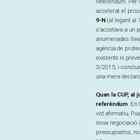
referèndum. Per 
accelerat el proc
9-N
(al·legant al 
s’acostava a un pl
anomenades lleis 
agència de prote
existents ni prev
3/2015, i conclus
una mera declarac
Quan la CUP, al 
referèndum
. En
vot afirmatiu, Pu
nova negociació d
pressupostos, no