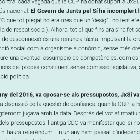
contra, cada vegada que la CUP ha donat suport a JxSí,
és nacional.
El Govern de Junts pel Sí ha incomplert l
TC que tot plegat no era més que un “desig” i no fent efe
a de rescat social). Alhora, tot el que fins ara s’ha fet s
de desconnexió és una renúncia tàcita: impulsant la cr
cció social com a organisme autonòmic, sense més dre
eure una eventual assumpció de competències, com es pe
ions del procés constituent sense comissió legislativa, 
ió política.
juny del 2016, va oposar-se als pressupostos, JxSí va
 la discussió de la qüestió de confiança, quan la CUP ja h
igdemont jugava amb la data. Després del vot afirmatiu d
els pressupostos, l’antiga CDC va manifestar que, si no
 hi haurà referèndum. En un any hem passat d’independ