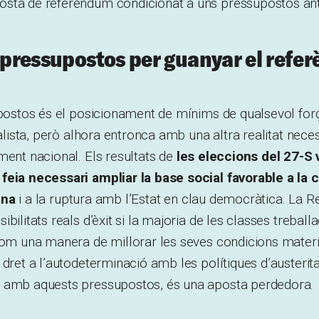
sta de referèndum condicionat a uns pressupostos anti
s pressupostos per guanyar el ref
upostos és el posicionament de mínims de qualsevol forç
talista, però alhora entronca amb una altra realitat nece
ment nacional. Els resultats de
les eleccions del 27-S 
feia necessari ampliar la base social favorable a la 
ana
i a la ruptura amb l’Estat en clau democràtica. La R
bilitats reals d’èxit si la majoria de les classes trebal
com una manera de millorar les seves condicions materia
dret a l’autodeterminació amb les polítiques d’austeritat
 amb aquests pressupostos, és una aposta perdedora.