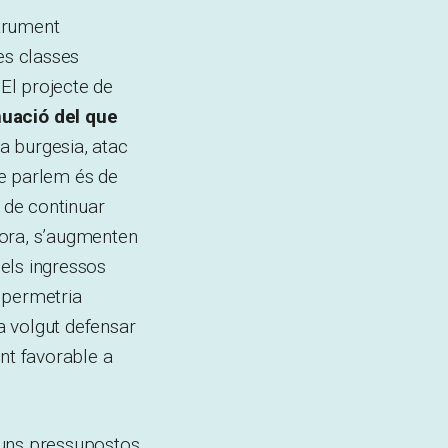
strument
les classes
 El projecte de
uació del que
la burgesia, atac
que parlem és de
, de continuar
hora, s’augmenten
pels ingressos
 permetria
ha volgut defensar
nt favorable a
’uns pressupostos