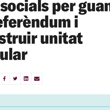
isocials per gua
referèndum i
struir unitat
ular