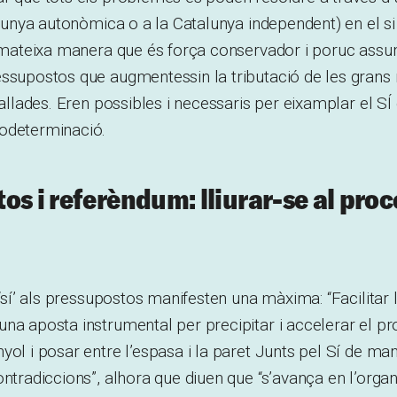
talunya autonòmica o a la Catalunya independent) en el s
a mateixa manera que és força conservador i poruc assu
ssupostos que augmentessin la tributació de les grans 
tallades. Eren possibles i necessaris per eixamplar el SÍ
odeterminació.
os i referèndum: lliurar-se al pro
 ‘sí’ als pressupostos manifesten una màxima: “Facilitar 
na aposta instrumental per precipitar i accelerar el pr
yol i posar entre l’espasa i la paret Junts pel Sí de man
ontradiccions”, alhora que diuen que “s’avança en l’organ