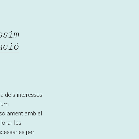
ssim
ació
a dels interessos
ndum
o solament amb el
lorar les
ecessàries per