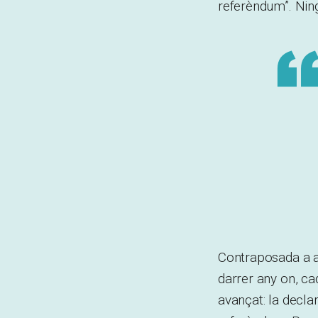
referèndum”. Ning
Contraposada a aq
darrer any on, ca
avançat: la decla