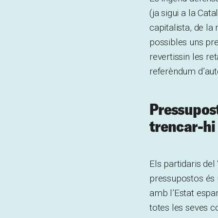
(ja sigui a la Ca
capitalista, de l
possibles uns pre
revertissin les re
referèndum d’aut
Pressupost
trencar-hi
Els partidaris del
pressupostos és u
amb l’Estat espan
totes les seves c