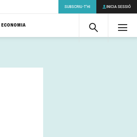
SUBSCRIU-T'HI
INICIA SESSIÓ
ECONOMIA
Cerca
M
Cerca