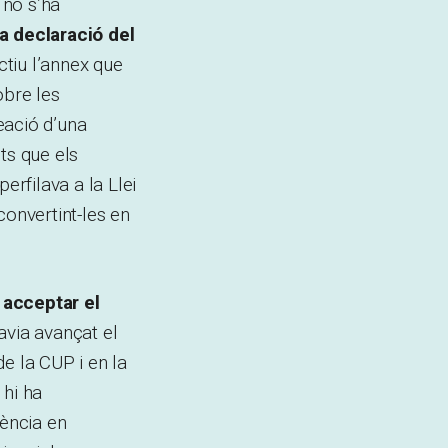
 no s’ha
a declaració del
ctiu l’annex que
obre les
eació d’una
ts que els
rfilava a la Llei
convertint-les en
 acceptar el
avia avançat el
e la CUP i en la
 hi ha
ència en