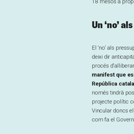
18 mesos a propo
Un ‘no’ al
El ‘no’ als press
deixi dir anticapi
procés d’allibera
manifest que es 
República catal
només tindrà possi
projecte polític 
Vincular doncs el 
com fa el Govern