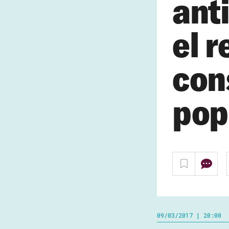
ant
el 
con
pop
09/03/2017 | 20:00