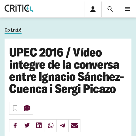
Àrea
Cerca
M
privada
Cerca
Subscriu-t'hi
Cerc
per...
Opinió
Inicia sessió
UPEC 2016 / Vídeo
integre de la conversa
entre Ignacio Sánchez-
Cuenca i Sergi Picazo