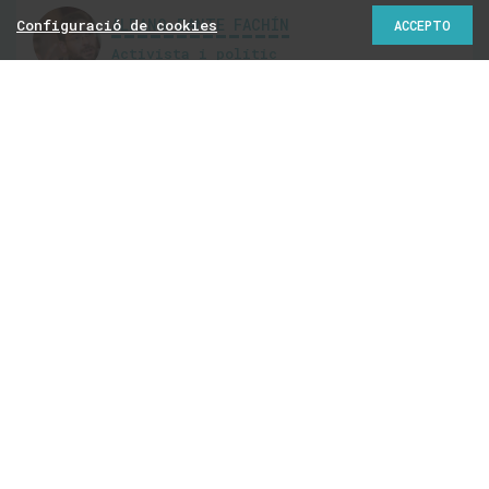
ALBANO-DANTE FACHÍN
Configuració de cookies
ACCEPTO
Activista i polític
@AlbanoDante76
Les clavegueres de
l’Estat, les clavegueres
de Twitter i les
clavegueres sanitàries
11