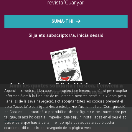
revista 'Guanyar'
SUMA-T'HI!
Si ja ets subscriptor/a,
inicia sessió
Amb les quotes solidària i bàsica, t'enviem a
casa la nova revista 'Guanyar'
Aquest lloc web utilitza cookies pròpies i de tercers d'anàlisi per recopilar
informació amb la finalitat de millorar els nostres serveis, així com per a
l'anàlisi de la seva navegació. Pot acceptar totes les cookies prement el
botó “Accepto” o configurar-les o rebutjar-ne l'ús fent clic a “Configuració
de Cookies”. L'usuari té la possibilitat de configurar el seu navegador per
tal que, si així ho desitja, impedexi que siguin instal·lades en el seu disc
Opinió
dur, encara que haurà de tenir en compte que aquesta acció podrà
ocasionar dificultats de navegació de la pàgina web.