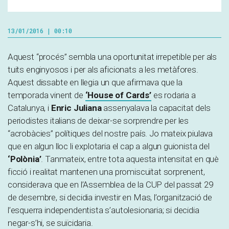
13/01/2016 | 00:10
Aquest “procés” sembla una oportunitat irrepetible per als
tuits enginyosos i per als aficionats a les metàfores.
Aquest dissabte en llegia un que afirmava que la
temporada vinent de
‘House of Cards’
es rodaria a
Catalunya, i
Enric Juliana
assenyalava la capacitat dels
periodistes italians de deixar-se sorprendre per les
“acrobàcies” polítiques del nostre país. Jo mateix piulava
que en algun lloc li explotaria el cap a algun guionista del
‘Polònia’
. Tanmateix, entre tota aquesta intensitat en què
ficció i realitat mantenen una promiscuïtat sorprenent,
considerava que en l’Assemblea de la CUP del passat 29
de desembre, si decidia investir en Mas, l’organització de
l’esquerra independentista s’autolesionaria; si decidia
negar-s’hi, se suïcidaria.