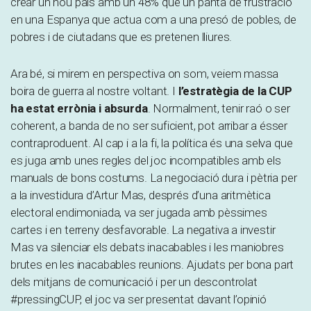
crear un nou país amb un 48% que un pantà de frustració
en una Espanya que actua com a una presó de pobles, de
pobres i de ciutadans que es pretenen lliures.
Ara bé, si mirem en perspectiva on som, veiem massa
boira de guerra al nostre voltant. I
l’estratègia de la CUP
ha estat errònia i absurda
. Normalment, tenir raó o ser
coherent, a banda de no ser suficient, pot arribar a ésser
contraproduent. Al cap i a la fi, la política és una selva que
es juga amb unes regles del joc incompatibles amb els
manuals de bons costums. La negociació dura i pètria per
a la investidura d’Artur Mas, després d’una aritmètica
electoral endimoniada, va ser jugada amb pèssimes
cartes i en terreny desfavorable. La negativa a investir
Mas va silenciar els debats inacabables i les maniobres
brutes en les inacabables reunions. Ajudats per bona part
dels mitjans de comunicació i per un descontrolat
#pressingCUP, el joc va ser presentat davant l’opinió