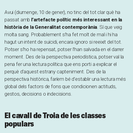
Avui (diumenge, 10 de gener), no tinc del tot clar què ha
passat amb
l’artefacte polític més interessant en la
història de la Generalitat contemporània
. Sí que veig
molta sang. Probablement s’ha fet molt de mal i hi ha
hagut un intent de suïcidi, encara ignoro si reeixit del tot.
Potser s’ho ha repensat, potser l’han salvada en el darrer
moment. Des de la perspectiva periodística, potser val la
pena fer una lectura política que ens porti a explicar el
perquè d’aquest estrany capteniment. Des de la
perspectiva històrica, faríem bé d’establir una lectura més
global dels factors de fons que condicionen actituds,
gestos, decisions o indecisions.
El cavall de Troia de les classes
populars