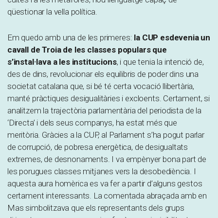
qüestionar la vella política.
Em quedo amb una de les primeres:
la CUP esdevenia un
cavall de Troia de les classes populars que
s’instal·lava a les institucions
, i que tenia la intenció de,
des de dins, revolucionar els equilibris de poder dins una
societat catalana que, si bé té certa vocació llibertària,
manté pràctiques desigualitàries i excloents. Certament, si
analitzem la trajectòria parlamentària del periodista de la
‘Directa’ i dels seus companys, ha estat més que
meritòria. Gràcies a la CUP, al Parlament s’ha pogut parlar
de corrupció, de pobresa energètica, de desigualtats
extremes, de desnonaments. I va empènyer bona part de
les porugues classes mitjanes vers la desobediència. I
aquesta aura homèrica es va fer a partir d’alguns gestos
certament interessants. La comentada abraçada amb en
Mas simbolitzava que els representants dels grups