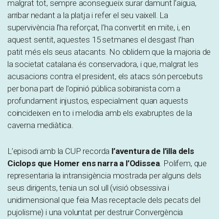
malgrat tot, sempre aconsegueix surar damunt l’aigua,
arribar nedant a la platja i refer el seu vaixell. La
supervivència l’ha reforçat, l’ha convertit en mite, i, en
aquest sentit, aquestes 15 setmanes el desgast l’han
patit més els seus atacants. No oblidem que la majoria de
la societat catalana és conservadora, i que, malgrat les
acusacions contra el president, els atacs són percebuts
per bona part de l’opinió pública sobiranista com a
profundament injustos, especialment quan aquests
coincideixen en to i melodia amb els exabruptes de la
caverna mediàtica.
L’episodi amb la CUP recorda
l’aventura de l’illa dels
Ciclops que Homer ens narra a l’Odissea
. Polifem, que
representaria la intransigència mostrada per alguns dels
seus dirigents, tenia un sol ull (visió obsessiva i
unidimensional que feia Mas receptacle dels pecats del
pujolisme) i una voluntat per destruir Convergència