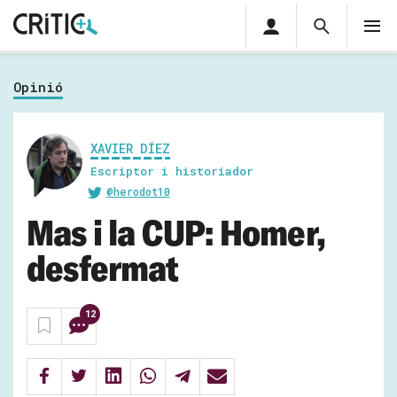
Àrea
Cerca
M
privada
Cerca
Subscriu-t'hi
Cerc
per...
Opinió
Inicia sessió
XAVIER DÍEZ
Escriptor i historiador
@herodot10
Mas i la CUP: Homer,
desfermat
12