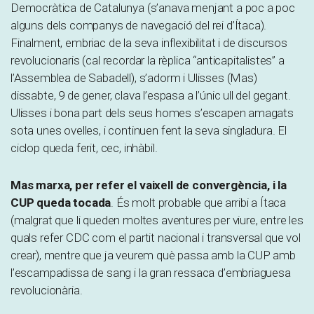
Democràtica de Catalunya (s’anava menjant a poc a poc
alguns dels companys de navegació del rei d’Ítaca).
Finalment, embriac de la seva inflexibilitat i de discursos
revolucionaris (cal recordar la rèplica “anticapitalistes” a
l’Assemblea de Sabadell), s’adorm i Ulisses (Mas)
dissabte, 9 de gener, clava l’espasa a l’únic ull del gegant.
Ulisses i bona part dels seus homes s’escapen amagats
sota unes ovelles, i continuen fent la seva singladura. El
ciclop queda ferit, cec, inhàbil.
Mas marxa, per refer el vaixell de convergència, i la
CUP queda tocada
. És molt probable que arribi a Ítaca
(malgrat que li queden moltes aventures per viure, entre les
quals refer CDC com el partit nacional i transversal que vol
crear), mentre que ja veurem què passa amb la CUP amb
l’escampadissa de sang i la gran ressaca d’embriaguesa
revolucionària.