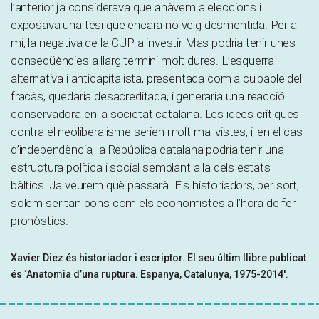
l’anterior ja considerava que anàvem a eleccions i
exposava una tesi que encara no veig desmentida. Per a
mi, la negativa de la CUP a investir Mas podria tenir unes
conseqüències a llarg termini molt dures. L’esquerra
alternativa i anticapitalista, presentada com a culpable del
fracàs, quedaria desacreditada, i generaria una reacció
conservadora en la societat catalana. Les idees crítiques
contra el neoliberalisme serien molt mal vistes, i, en el cas
d’independència, la República catalana podria tenir una
estructura política i social semblant a la dels estats
bàltics. Ja veurem què passarà. Els historiadors, per sort,
solem ser tan bons com els economistes a l’hora de fer
pronòstics.
Xavier Diez és historiador i escriptor. El seu últim llibre publicat
és ‘Anatomia d’una ruptura. Espanya, Catalunya, 1975-2014′.