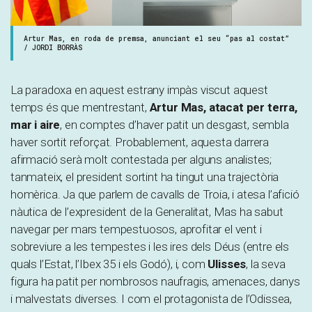
Artur Mas, en roda de premsa, anunciant el seu “pas al costat”
/ JORDI BORRÀS
La paradoxa en aquest estrany impàs viscut aquest
temps és que mentrestant,
Artur Mas, atacat per terra,
mar i aire
, en comptes d’haver patit un desgast, sembla
haver sortit reforçat. Probablement, aquesta darrera
afirmació serà molt contestada per alguns analistes;
tanmateix, el president sortint ha tingut una trajectòria
homèrica. Ja que parlem de cavalls de Troia, i atesa l’afició
nàutica de l’expresident de la Generalitat, Mas ha sabut
navegar per mars tempestuosos, aprofitar el vent i
sobreviure a les tempestes i les ires dels Déus (entre els
quals l’Estat, l’Ibex 35 i els Godó), i, com
Ulisses
, la seva
figura ha patit per nombrosos naufragis, amenaces, danys
i malvestats diverses. I com el protagonista de l’Odissea,