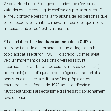
27 de setembre i el 9 de gener. I faríem bé d’evitar les
xafarderies que ens puguin explicar els protagonistes. En
el meu contacte personal amb alguna de les persones que
tenien papers rellevants, la meva impressió és que ni ells
mateixos sabien què estava passant.
S’ha parlat molt de
les dues ànimes de la CUP
, la
metropolitana i la de comarques, que enllaçaria amb el
tòpic aplicat a l’extingit PSC. Hi discrepo. Jo més aviat
veig un moviment de pulsions diverses i sovint
incompatibles, amb contradiccions més existencials (i
hormonals) que polítiques o sociològiques, i sobretot la
persistència de certa cultura política pròpia de les
esquerres de la dècada de 1970 amb tendència a
l’autodestrucció i al sectarisme disfressat d’abraonament
revolucionari.
En certa mesura, la indefinició sobre quin camí emprendre