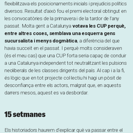
flexibilitzava els posicionaments inicials i prejudicis polítics
diversos. Resultat d’això fou el premi electoral obtingut en
les convocatòries de la primavera i de la tardor de l’any
passat. Molta gent a Catalunya
votava les CUP perquè,
entre altres coses, semblava una esquerra gens
sucursalista i menys dogmàtica
, a diferència del que
havia succeït en el passat. I perquè molts consideraven
(és el meu cas) que una CUP forta seria capaç de conduir
a una Catalunya independent tot neutralitzant les pulsions
neoliberals de les classes dirigents del país. Al cap i a la fi,
és lògic que en tot projecte col·lectiu hi hagi un pòsit de
desconfiança entre els actors, malgrat que, en aquests
darrers mesos, aquest es va desbordar.
15 setmanes
Els historiadors haurem d’explicar què va passar entre el