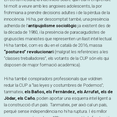
té molt a veure amb les angoixes adolescents, la por
frohmiana a prendre decisions adultes i de la pèrdua de la
innocència. Hi ha, per descomptat també, una presència
adherida de l’
antipujolisme sociològic
ja existent des de
la dècada de 1980, i la presència de paracaigudistes de
grupuscles marxistes que representen un llast intel·lectual.
Hi ha també, com es diu en el català de 2016, massa
“postureo” revolucionari
(malgrat les referències a les
“classes treballadores”, els votants de la CUP són els qui
disposen de major formació acadèmica).
Hi ha també conspiradors professionals que voldrien
reduir la CUP a “las leyes y costumbres de Podemos”;
tanmateix,
els Baños, els Fernàndez, els Arrufat, els de
Jòdar, els Caño
, poden aportar una esquerra intel·ligent a
la construcció d’un país. Tanmateix, per això cal un país,
perquè sense independència no hi ha ruptura. I és millor