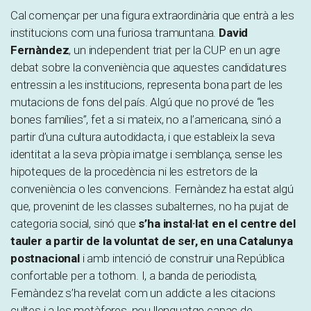
Cal començar per una figura extraordinària que entrà a les
institucions com una furiosa tramuntana.
David
Fernàndez
, un independent triat per la CUP en un agre
debat sobre la conveniència que aquestes candidatures
entressin a les institucions, representa bona part de les
mutacions de fons del país. Algú que no prové de “les
bones famílies”, fet a si mateix, no a l’americana, sinó a
partir d’una cultura autodidacta, i que estableix la seva
identitat a la seva pròpia imatge i semblança, sense les
hipoteques de la procedència ni les estretors de la
conveniència o les convencions. Fernàndez ha estat algú
que, provenint de les classes subalternes, no ha pujat de
categoria social, sinó que
s’ha instal·lat en el centre del
tauler a partir de la voluntat de ser, en una Catalunya
postnacional
i amb intenció de construir una República
confortable per a tothom. I, a banda de periodista,
Fernàndez s’ha revelat com un addicte a les citacions
cultes i a les metàfores, nou llenguatge capaç de