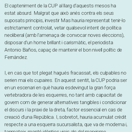
El capteniment de la CUP al llarg d’aquests mesos ha
estat absurd. Malgrat que això anés contra els seus
suposats principis, investir Mas hauria representat tenir-lo
estrictament controlat, vetar qualsevol intent de política
neoliberal (amb l’amenaça de convocar noves eleccions),
disposar d’un home brillant i carismàtic, el periodista
Antonio Baños, capaç de mantenir el bon nivell polític de
Fernàndez.
I, en cas que tot plegat hagués fracassat, els culpables no
serien mai els cupaires. En aquest sentit, la CUP podria ser
en un escenari en què hauria esdevingut la gran força
vertebradora de les esquerres, no tant amb capacitat de
govern com de generar alternatives tangibles i condicionar
el discurs i la praxi de la dreta, factor essencial en cas de
creació d’una República. I, sobretot, hauria acumulat crèdit
respecte a una esquerra sucursalista, que va de moderna i,
tanmateix, manté idèntics vicis als del marxisme,