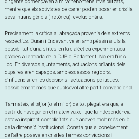
dirigents començaven a mirar fenòmens invisibilitzats,
mentre que els activistes de carrer podien posar en crisi la
seva intransigència (i retòrica) revolucionària.
Precisament la crítica a l’abraçada provenia dels extrems
respectius. Duran i Endavant veien amb pèssims ulls la
possibilitat d’una síntesi en la dialèctica experimentada
gràcies a l’entrada de la CUP al Parlament. No era l’únic
lloc. En diversos ajuntaments, actuacions brillants dels
cupaires eren capaços, amb escassos regidors,
d’influenciar en les decisions i actuacions polítiques,
possiblement més que qualsevol altre partit convencional.
Tanmateix, el pitjor (o el millor) de tot plegat era que, a
partir de navegar en el mateix vaixell que la independència,
estava inspirant complicitats que anaven molt més enllà
de la dimensió institucional. Consta que el coneixement
de l’altre posava en crisi les fermes conviccions i