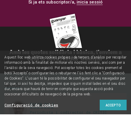
Si ja ets subscriptor/a,
inicia sessió
Amb les quotes solidària i bàsica, t'enviem a
casa la nova revista 'Guanyar'
Aquest lloc web utilitza cookies pròpies i de tercers d'anàlisi per recopilar
informació amb la finalitat de millorar els nostres serveis, així com per a
l'anàlisi de la seva navegació. Pot acceptar totes les cookies prement el
botó “Accepto” o configurar-les o rebutjar-ne l'ús fent clic a “Configuració
de Cookies”. L'usuari té la possibilitat de configurar el seu navegador per
Opinió
tal que, si així ho desitja, impedexi que siguin instal·lades en el seu disc
dur, encara que haurà de tenir en compte que aquesta acció podrà
ocasionar dificultats de navegació de la pàgina web.
ROGER PALÀ
Configuració de cookies
ACCEPTO
Periodista i codirector de CRÍTIC
@RogerPala