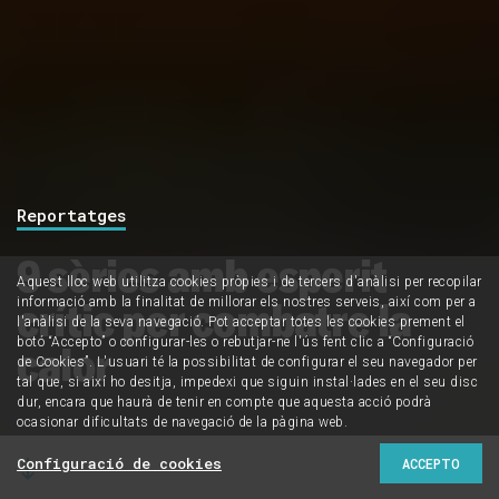
Reportatges
9 sèries amb esperit
Aquest lloc web utilitza cookies pròpies i de tercers d'anàlisi per recopilar
crític per combatre la
informació amb la finalitat de millorar els nostres serveis, així com per a
l'anàlisi de la seva navegació. Pot acceptar totes les cookies prement el
botó “Accepto” o configurar-les o rebutjar-ne l'ús fent clic a “Configuració
calor
de Cookies”. L'usuari té la possibilitat de configurar el seu navegador per
tal que, si així ho desitja, impedexi que siguin instal·lades en el seu disc
dur, encara que haurà de tenir en compte que aquesta acció podrà
ocasionar dificultats de navegació de la pàgina web.
Configuració de cookies
ACCEPTO