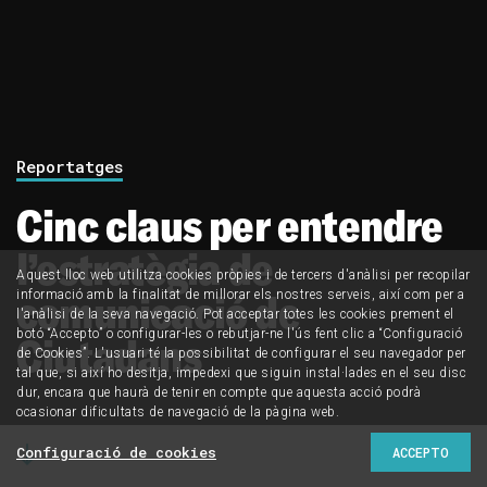
Reportatges
Cinc claus per entendre
l’estratègia de
Aquest lloc web utilitza cookies pròpies i de tercers d'anàlisi per recopilar
comunicació de
informació amb la finalitat de millorar els nostres serveis, així com per a
l'anàlisi de la seva navegació. Pot acceptar totes les cookies prement el
botó “Accepto” o configurar-les o rebutjar-ne l'ús fent clic a “Configuració
Ciutadans
de Cookies”. L'usuari té la possibilitat de configurar el seu navegador per
tal que, si així ho desitja, impedexi que siguin instal·lades en el seu disc
dur, encara que haurà de tenir en compte que aquesta acció podrà
ocasionar dificultats de navegació de la pàgina web.
Configuració de cookies
ACCEPTO