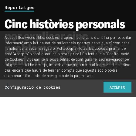
Reportatges
Cinc històries personals
per explicar cinc
Aquest lloc web utilitza cookies pròpies i de tercers d'anàlisi per recopilar
problemes socials dels
informació amb la finalitat de millorar els nostres serveis, així com per a
l'anàlisi de la seva navegació. Pot acceptar totes les cookies prement el
botó “Accepto” o configurar-les o rebutjar-ne l'ús fent clic a “Configuració
quals no se’n parla gaire
de Cookies”. L'usuari té la possibilitat de configurar el seu navegador per
tal que, si així ho desitja, impedexi que siguin instal·lades en el seu disc
dur, encara que haurà de tenir en compte que aquesta acció podrà
ocasionar dificultats de navegació de la pàgina web.
Configuració de cookies
ACCEPTO
Els problemes urbans i els seus efectes sovint
s’aborden des d’una perspectiva numèrica: amb dades,
gràfics i estadístiques. Però darrere de cada xifra hi ha
noms, cognoms i històries personals.