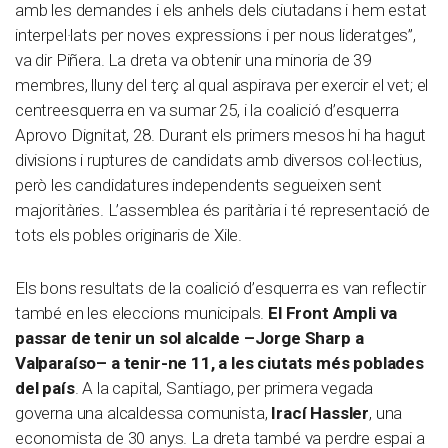
amb les demandes i els anhels dels ciutadans i hem estat
interpel·lats per noves expressions i per nous lideratges”,
va dir Piñera. La dreta va obtenir una minoria de 39
membres, lluny del terç al qual aspirava per exercir el vet; el
centreesquerra en va sumar 25, i la coalició d’esquerra
Aprovo Dignitat, 28. Durant els primers mesos hi ha hagut
divisions i ruptures de candidats amb diversos col·lectius,
però les candidatures independents segueixen sent
majoritàries. L’assemblea és paritària i té representació de
tots els pobles originaris de Xile.
Els bons resultats de la coalició d’esquerra es van reflectir
també en les eleccions municipals.
El Front Ampli va
passar de tenir un sol alcalde –Jorge Sharp a
Valparaíso– a tenir-ne 11, a les ciutats més poblades
del país
. A la capital, Santiago, per primera vegada
governa una alcaldessa comunista,
Irací Hassler
, una
economista de 30 anys. La dreta també va perdre espai a