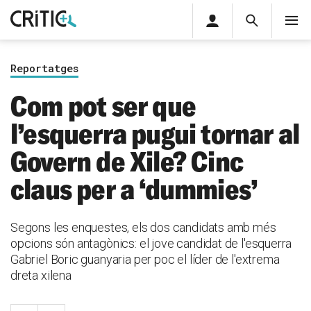
Àrea
Cerca
M
privada
Cerca
Subscriu-t'hi
Cerc
per...
Reportatges
Inicia sessió
Com pot ser que
l’esquerra pugui tornar al
Govern de Xile? Cinc
claus per a ‘dummies’
Segons les enquestes, els dos candidats amb més
opcions són antagònics: el jove candidat de l'esquerra
Gabriel Boric guanyaria per poc el líder de l'extrema
dreta xilena