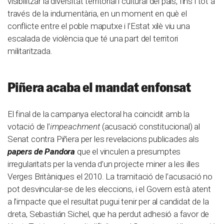
visibilitzar la diversitat territorial i cultural del país, fins i tot a
través de la indumentària, en un moment en què el
conflicte entre el poble maputxe i l’Estat xilè viu una
escalada de violència que té una part del territori
militaritzada.
Piñera acaba el mandat enfonsat
El final de la campanya electoral ha coincidit amb la
votació de l’
impeachment
(acusació constitucional) al
Senat contra Piñera per les revelacions publicades als
papers de Pandora
que el vinculen a presumptes
irregularitats per la venda d’un projecte miner a les illes
Verges Britàniques el 2010. La tramitació de l’acusació no
pot desvincular-se de les eleccions, i el Govern està atent
a l’impacte que el resultat pugui tenir per al candidat de la
dreta, Sebastián Sichel, que ha perdut adhesió a favor de