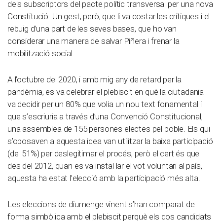
dels subscriptors del pacte polític transversal per una nova
Constitució. Un gest, però, que li va costar les crítiques i el
rebuig d’una part de les seves bases, que ho van
considerar una manera de salvar Piñera i frenar la
mobilització social.
A l’octubre del 2020, i amb mig any de retard per la
pandèmia, es va celebrar el plebiscit en què la ciutadania
va decidir per un 80% que volia un nou text fonamental i
que s’escriuria a través d’una Convenció Constitucional,
una assemblea de 155 persones electes pel poble. Els qui
s’oposaven a aquesta idea van utilitzar la baixa participació
(del 51%) per deslegitimar el procés, però el cert és que
des del 2012, quan es va instal·lar el vot voluntari al país,
aquesta ha estat l’elecció amb la participació més alta.
Les eleccions de diumenge vinent s’han comparat de
forma simbòlica amb el plebiscit perquè els dos candidats