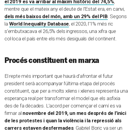
el 2019 es va arribar al màxim històric del 74,5%
,
mentre que el mateix any el deute de l’Estat era, en canvi,
dels més baixos del món, amb un 29% del PIB
. Segons
la
World Inequality Database
, el 2020, l’1% més ric
s’embutxacava el 26,5% dels ingressos, una xifra que
col·loca el país entre els més desiguals del continent.
Procés constituent en marxa
El repte més important que haurà d’afrontar el futur
president serà acompanyar l’última etapa del procés
constituent, que per a molts xilens i xilenes representa una
esperança real per transformar el model que els asfixia
des de fa dècades. L’acord per començar el camí es va
firmar al
novembre del 2019, un mes després de l’inici
de les protestes i quan la violència i la repressió als
carrers estaven desfermades
. Gabriel Boric va ser un