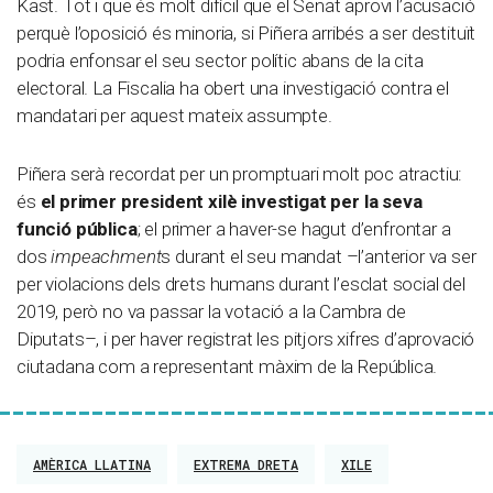
Kast. Tot i que és molt difícil que el Senat aprovi l’acusació
perquè l’oposició és minoria, si Piñera arribés a ser destituït
podria enfonsar el seu sector polític abans de la cita
electoral. La Fiscalia ha obert una investigació contra el
mandatari per aquest mateix assumpte.
Piñera serà recordat per un promptuari molt poc atractiu:
és
el primer president xilè investigat per la seva
funció pública
; el primer a haver-se hagut d’enfrontar a
dos
impeachment
s durant el seu mandat –l’anterior va ser
per violacions dels drets humans durant l’esclat social del
2019, però no va passar la votació a la Cambra de
Diputats–, i per haver registrat les pitjors xifres d’aprovació
ciutadana com a representant màxim de la República.
AMÈRICA LLATINA
EXTREMA DRETA
XILE