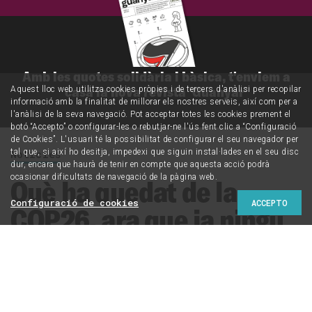
Amb les quotes solidària i bàsica, t'enviem a
casa la nova revista 'Guanyar'
Aquest lloc web utilitza cookies pròpies i de tercers d'anàlisi per recopilar
informació amb la finalitat de millorar els nostres serveis, així com per a
l'anàlisi de la seva navegació. Pot acceptar totes les cookies prement el
botó “Accepto” o configurar-les o rebutjar-ne l'ús fent clic a “Configuració
de Cookies”. L'usuari té la possibilitat de configurar el seu navegador per
Notícies
tal que, si així ho desitja, impedexi que siguin instal·lades en el seu disc
dur, encara que haurà de tenir en compte que aquesta acció podrà
ocasionar dificultats de navegació de la pàgina web.
Què ha quedat de la
Configuració de cookies
ACCEPTO
COP26, ara que ja ningú
en parla
Els Estats Units i la Unió Europea bloquegen la creació
d'un fons climàtic per als països pobres, l'Índia suavitza