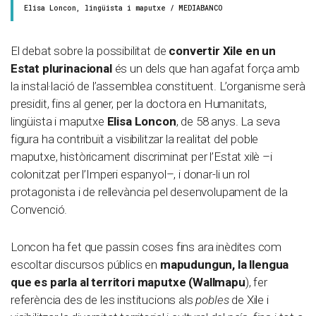
Elisa Loncon, lingüista i maputxe / MEDIABANCO
El debat sobre la possibilitat de
convertir Xile en un
Estat plurinacional
és un dels que han agafat força amb
la instal·lació de l’assemblea constituent. L’organisme serà
presidit, fins al gener, per la doctora en Humanitats,
lingüista i maputxe
Elisa Loncon
, de 58 anys. La seva
figura ha contribuït a visibilitzar la realitat del poble
maputxe, històricament discriminat per l’Estat xilè –i
colonitzat per l’Imperi espanyol–, i donar-li un rol
protagonista i de rellevància pel desenvolupament de la
Convenció.
Loncon ha fet que passin coses fins ara inèdites com
escoltar discursos públics en
mapudungun, la llengua
que es parla al territori maputxe (Wallmapu
), fer
referència des de les institucions als
pobles
de Xile i