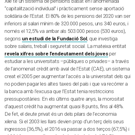
Xile té un sistema de pensions basat en l’anomenada
“capitalització individual” i pràcticament sense aportació
solidària de l’Estat. El 80% de les pensions del 2020 van ser
inferiors al salari mínim de 320.000 pesos, uns 340 euros, i
només el 12,5% va arribar als 503.000 pesos (530 euros),
segons
un estudi de la Fundació Sol
, que investiga
sobre salaris, treball i seguretat social. La mateixa entitat
revela xifres sobre l’endeutament dels joves
per
estudiar a les universitats –públiques o privades– a través
de l’anomenat crèdit amb aval de l’Estat (CAE), un sistema
creat el 2005 per augmentar l’accés a la universitat dels qui
no podien pagar les altes taxes del país i que va recórrer a
la banca amb l’excusa que l’Estat tenia restriccions
pressupostàries. En els últims quatre anys, la morositat
d’aquest crèdit ha augmentat quasi 8 punts, fins al 48%.
De fet, el deute privat és un dels pilars de l’economia
xilena. Si el 2003 les llars devien prop d’un terç dels seus
ingressos (36,5%), el 2016 va passar a dos terços (67,5%) i