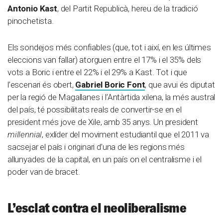
Antonio Kast
, del Partit Republicà, hereu de la tradició
pinochetista.
Els sondejos més confiables (que, tot i així, en les últimes
eleccions van fallar) atorguen entre el 17% i el 35% dels
vots a Boric i entre el 22% i el 29% a Kast. Tot i que
l’escenari és obert,
Gabriel Boric Font
, que avui és diputat
per la regió de Magallanes i l’Antàrtida xilena, la més austral
del país, té possibilitats reals de convertir-se en el
president més jove de Xile, amb 35 anys. Un president
millennial
, exlíder del moviment estudiantil que el 2011 va
sacsejar el país i originari d’una de les regions més
allunyades de la capital, en un país on el centralisme i el
poder van de bracet.
L’esclat contra el neoliberalisme