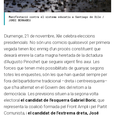
Manifestació contra el sistema educatiu a Santiago de Xile /
JORDI BERNABEU
Diumenge, 21 de novembre, Xile celebra eleccions
presidencials. No són uns comicis qualssevol: per primera
vegada tenen lloc enmig d’un procés constituent que
deixarà enrere la carta magna heretada de la dictadura
d’Augusto Pinochet que segueix vigent fins avui. Les
forces que tenen més possibilitats de guanyar, segons
totes les enquestes, són les que han quedat sempre per
fora del bipartidisme tradicional –dreta i centreesquerra–
que s’ha alternat en el Govern des del retorn a la
democràcia. Les previsions situen a la segona volta
electoral
el candidat de l’esquerra Gabriel Boric
, que
representa la coalició formada pel Front Ampli i pel Partit
Comunista, i
el candidat de l’extrema dreta, José