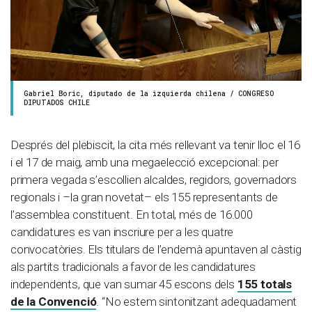
Gabriel Boric, diputado de la izquierda chilena / CONGRESO
DIPUTADOS CHILE
Després del plebiscit, la cita més rellevant va tenir lloc el 16
i el 17 de maig, amb una megaelecció excepcional: per
primera vegada s’escollien alcaldes, regidors, governadors
regionals i –la gran novetat– els 155 representants de
l’assemblea constituent. En total, més de 16.000
candidatures es van inscriure per a les quatre
convocatòries. Els titulars de l’endemà apuntaven al càstig
als partits tradicionals a favor de les candidatures
independents, que van sumar 45 escons dels
155 totals
de la Convenció
. “No estem sintonitzant adequadament