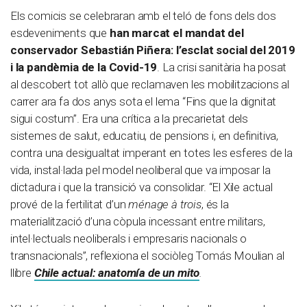
Els comicis se celebraran amb el teló de fons dels dos
esdeveniments que
han marcat el mandat del
conservador Sebastián Piñera: l’esclat social del 2019
i la pandèmia de la Covid-19
. La crisi sanitària ha posat
al descobert tot allò que reclamaven les mobilitzacions al
carrer ara fa dos anys sota el lema “Fins que la dignitat
sigui costum”. Era una crítica a la precarietat dels
sistemes de salut, educatiu, de pensions i, en definitiva,
contra una desigualtat imperant en totes les esferes de la
vida, instal·lada pel model neoliberal que va imposar la
dictadura i que la transició va consolidar. “El Xile actual
prové de la fertilitat d’un
ménage à trois
, és la
materialització d’una còpula incessant entre militars,
intel·lectuals neoliberals i empresaris nacionals o
transnacionals”, reflexiona el sociòleg Tomás Moulian al
llibre
Chile actual: anatomía de un mito
.