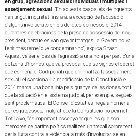
en grup, agressions sexuals individuals i múltiples i
assetjament sexual
. “En aquests casos, els delinqüents
han tingut impunitat fins ara, a excepció de l’acusació
d’alguns involucrats en els delictes comesos el 2014,
durant les celebracions de la presa de possessió del nou
president, perquè es van gravar imatges i el Govern no va
tenir més remei que condemnar-ho”, explica Shash.
Aquest va ser el cas de l’agressió a una noia per part d’una
dotzena d’homes, que va provocar que se signés el decret
que esmena el Codi penal i que criminalitza l’assetjament
sexual i el sanciona. La modificació de la Constitució el
2014 marca una bona línia pels guanys de les dones, tot i
que la situació en el sistema judicial, per exemple, segueix
sent problemàtica. El Consell d’Estat es nega a nomenar
dones jutgesses, malgrat que la Constitució ho permet.
Tot i això, “és important assenyalar que les que són
membres de partits polítics realitzen un treball sorprenent
per la lluita contra la violència, a més d’involucrar-se en