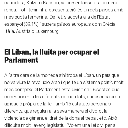
candidata, Kalzum Kannou, va presentar-se a la primera
ronda. Tot i tenir infrarepresentació, és un dels països amb
més quota femenina. De fet, s’acosta a la de l’Estat
espanyol (39,1%) i supera països europeus com Grècia,
Itàlia, Àustria o Luxemburg.
El Líban, la lluita per ocupar el
Parlament
A l’altra cara de la moneda s’hi troba el Líban, un país que
no va viure la revolució àrab i que té un sistema polític molt
més complex: el Parlament està dividit en 18 sectes que
corresponen a les diferents comunitats, cadascuna amb
aplicació pròpia de la llei i amb 15 estatuts personals
diferents, que regulen a la seva manera el divorci, la
violència de gènere, el dret de la dona al treball, etc. Això
dificulta molt l’avenç legislatiu. “Volem una llei civil per a