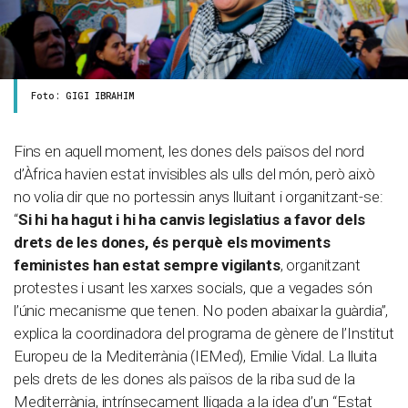
Foto: GIGI IBRAHIM
Fins en aquell moment, les dones dels països del nord
d’Àfrica havien estat invisibles als ulls del món, però això
no volia dir que no portessin anys lluitant i organitzant-se:
“
Si hi ha hagut i hi ha canvis legislatius a favor dels
drets de les dones, és perquè els moviments
feministes han estat sempre vigilants
, organitzant
protestes i usant les xarxes socials, que a vegades són
l’únic mecanisme que tenen. No poden abaixar la guàrdia”,
explica la coordinadora del programa de gènere de l’Institut
Europeu de la Mediterrània (IEMed), Emilie Vidal. La lluita
pels drets de les dones als països de la riba sud de la
Mediterrània, intrínsecament lligada a la idea d’un “Estat