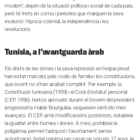
modern”, depèn de la situació política i social de cada país,
però té trets en comú i períodes que marquen la seva
evolució: l’època colonial, la independència i les
revolucions.
Tunísia, a l’avantguarda àrab
Els drets de les dones i la seva repressió en l’espai privat
han estat marcats pels codis de família i les constitucions,
que sovint no s’han acabat complint. Per exemple, la
Constitució tunisiana (1959) i el Codi d’estatut personal
(CEP, 1956), textos aprovats durant el Govern del president
progressista Habib Bourguiba, segueixen sent els més
avançats. El CEP, amb modificacions posteriors, estableix
la igualtat entre homes i dones. A més, prohibeix la
poligàmia, permet l’adopció i l’avortament sense
autorització, l’edat mínima per casar-se són els 17 anys, la