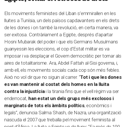
Els moviments feministes del Líban s’emmirallen en les
lluites a Tunísia, un dels països capdavanters en els drets
de les dones i on també la revolució, en certa manera, va
ser exitosa. Contràriament a Egipte, després d’apartar
Hosni Mubarak del poder i que els Germans Musulmans
guanyessin les eleccions, el cop d’Estat militar es va
imposar i va desplaçar el Govern democràtic per tornar als
aires de totalitarisme. Ara, Abdel Fattah al-Sisi governa, i,
amb ell, els moviments socials cada cop són més febles.
Això no vol dir que no siguin al carrer. “
Tot i que les dones
es van mantenir al costat dels homes en la lluita
contra la injustícia
i la tirania fins que el vell règim va ser
enderrocat,
han estat un dels grups més exclosos i
marginats de tots els àmbits polítics
, econòmics i
legals”, denuncia Salma Shash, de Nazra, una organització
nascuda el 2007 que treballa pel moviment feminista al
nord d’Àfrica. La lluita a Egipte ve de lluny: “Fa més de 100