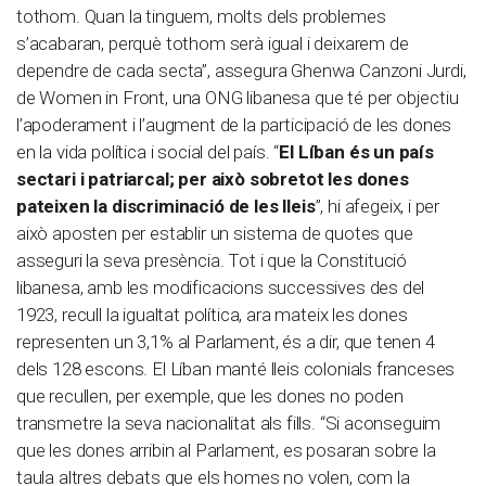
tothom. Quan la tinguem, molts dels problemes
s’acabaran, perquè tothom serà igual i deixarem de
dependre de cada secta”, assegura Ghenwa Canzoni Jurdi,
de Women in Front, una ONG libanesa que té per objectiu
l’apoderament i l’augment de la participació de les dones
en la vida política i social del país. “
El Líban és un país
sectari i patriarcal; per això sobretot les dones
pateixen la discriminació de les lleis
”, hi afegeix, i per
això aposten per establir un sistema de quotes que
asseguri la seva presència. Tot i que la Constitució
libanesa, amb les modificacions successives des del
1923, recull la igualtat política, ara mateix les dones
representen un 3,1% al Parlament, és a dir, que tenen 4
dels 128 escons. El Líban manté lleis colonials franceses
que recullen, per exemple, que les dones no poden
transmetre la seva nacionalitat als fills. “Si aconseguim
que les dones arribin al Parlament, es posaran sobre la
taula altres debats que els homes no volen, com la