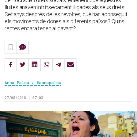
democràcia i drets socials, entenent que aquestes
lluites anaven intrínsecament lligades als seus drets.
Set anys després de les revoltes, què han aconseguit
els moviments de dones als diferents països? Quins
reptes encara tenen al davant?
Anna Palou / @annapalou
27/08/2018 | 07:03