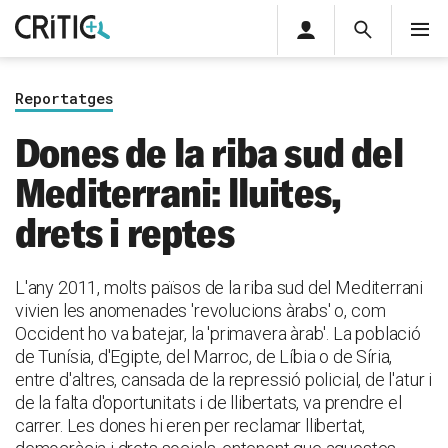
Àrea
Cerca
M
privada
Cerca
Subscriu-t'hi
Cerc
per...
Reportatges
Inicia sessió
Dones de la riba sud del
Mediterrani: lluites,
drets i reptes
L'any 2011, molts països de la riba sud del Mediterrani
vivien les anomenades 'revolucions àrabs' o, com
Occident ho va batejar, la 'primavera àrab'. La població
de Tunísia, d'Egipte, del Marroc, de Líbia o de Síria,
entre d'altres, cansada de la repressió policial, de l'atur i
de la falta d'oportunitats i de llibertats, va prendre el
carrer. Les dones hi eren per reclamar llibertat,