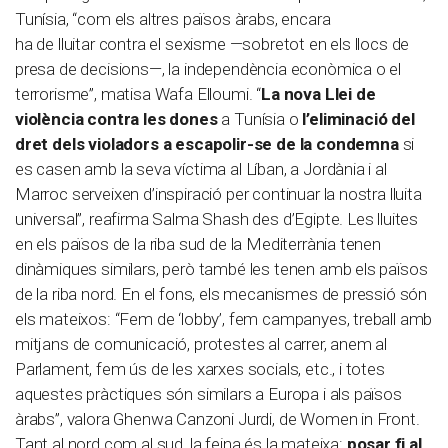
Tunísia, “com els altres països àrabs, encara
ha de lluitar contra el sexisme —sobretot en els llocs de
presa de decisions—, la independència econòmica o el
terrorisme”, matisa Wafa Elloumi. “
La nova Llei de
violència contra les dones
a Tunísia o
l’eliminació del
dret dels violadors a escapolir-se de la condemna
si
es casen amb la seva víctima al Líban, a Jordània i al
Marroc serveixen d’inspiració per continuar la nostra lluita
universal”, reafirma Salma Shash des d’Egipte. Les lluites
en els països de la riba sud de la Mediterrània tenen
dinàmiques similars, però també les tenen amb els països
de la riba nord. En el fons, els mecanismes de pressió són
els mateixos: “Fem de ‘lobby’, fem campanyes, treball amb
mitjans de comunicació, protestes al carrer, anem al
Parlament, fem ús de les xarxes socials, etc., i totes
aquestes pràctiques són similars a Europa i als països
àrabs”, valora Ghenwa Canzoni Jurdi, de Women in Front.
Tant al nord com al sud, la feina és la mateixa:
posar fi al