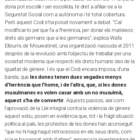
dona pot escollir i ser escollida, té dret a afiliar-se a la
Seguretat Social com a autònoma i té total cobertura.
Però aquest Codi s’ha posat novament a debat. “Cal
modificar-lo pel que fa a l’herència, per donar els mateixos
drets als germans que a les germanes”, explica Wafa
Elloumi, de Mouwatinet, una organització nascuda el 2011
després de la revolució amb l’objectiu de treballar per una
societat moderna que respecti els drets humans des de la
igualtat de gènere. I és que el Codi encara imposa, d’una
banda, que
les dones tenen dues vegades menys
d’herència que l’home, i de l’altra, que, si les dones
musulmanes es volen casar amb un no musulmà,
aquest s’ha de convertir
. Aquests passos, així com
l’aprovació de la Llei integral contra la violència de gènere
aquest estiu, posen en evidència que, tot i la fràgil situació
política al país, les protestes de les dones han aconseguit
“que no hi hagi hagut retrocessos en els seus drets, com
sí que ha passat amb d’altres”, remarca la investigadora de