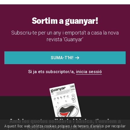
Sortim a guanyar!
Subscriu-te per un any i emporta't a casa la nova
revista 'Guanyar'
SUMA-T'HI!
Si ja ets subscriptor/a,
inicia sessió
Amb les quotes solidària i bàsica, t'enviem a
casa la nova revista 'Guanyar'
Aquest lloc web utilitza cookies pròpies i de tercers d'anàlisi per recopilar