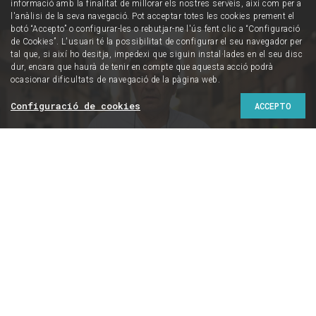
informació amb la finalitat de millorar els nostres serveis, així com per a
l'anàlisi de la seva navegació. Pot acceptar totes les cookies prement el
botó “Accepto” o configurar-les o rebutjar-ne l'ús fent clic a “Configuració
de Cookies”. L'usuari té la possibilitat de configurar el seu navegador per
tal que, si així ho desitja, impedexi que siguin instal·lades en el seu disc
dur, encara que haurà de tenir en compte que aquesta acció podrà
ocasionar dificultats de navegació de la pàgina web.
Configuració de cookies
ACCEPTO
Foto: DAVID FERNÁNDEZ MORENO
Entrevistes
CARLOS FERNÁNDEZ LIRIA
“El nacionalisme
espanyol és l’origen de