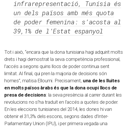
infrarepresentació, Tunísia és
un dels països amb més quota
de poder femenina: s’acosta al
39,1% de l’Estat espanyol
Tot i això, “encara que la dona tunisiana hagi adquirit molts
drets i hagi demostrat la seva competència professional,
l’accés a segons quins llocs de poder continua sent
limitat. Al final, qui pren la majoria de decisions són
homes”, matisa Elloumi. Precisament,
una de les lluites
en molts països àrabs és que la dona ocupi llocs de
presa de decisions
: la seva presència al carrer durant les
revolucions no s’ha traduït en l’accés a quotes de poder.
En les eleccions tunisianes del 2014, les dones hi van
obtenir el 31,3% dels escons, segons dades d’Inter-
Parlamentary Union (IPU), i per primera vegada una