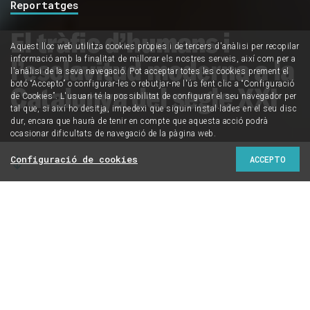
Reportatges
El tràfic d’humans i
Aquest lloc web utilitza cookies pròpies i de tercers d'anàlisi per recopilar
l’esclavitud moderna a la
informació amb la finalitat de millorar els nostres serveis, així com per a
l'anàlisi de la seva navegació. Pot acceptar totes les cookies prement el
botó “Accepto” o configurar-les o rebutjar-ne l'ús fent clic a “Configuració
Catalunya del segle XXI
de Cookies”. L'usuari té la possibilitat de configurar el seu navegador per
tal que, si així ho desitja, impedexi que siguin instal·lades en el seu disc
dur, encara que haurà de tenir en compte que aquesta acció podrà
ocasionar dificultats de navegació de la pàgina web.
Configuració de cookies
ACCEPTO
Les desigualtats socioeconòmiques, el patriarcat i la
feminització de la pobresa aplanen el terreny per al
sorgiment del tràfic d'humans, una forma d’esclavitud
moderna que s’arrela en les societats contemporànies
i es manifesta en el treball o la prostitució forçada.
CRÍTIC ha parlat amb entitats del tercer sector que
s'enfronten diàriament a aquesta realitat sovint
invisibilitzada. Les organitzacions denuncien un dèficit