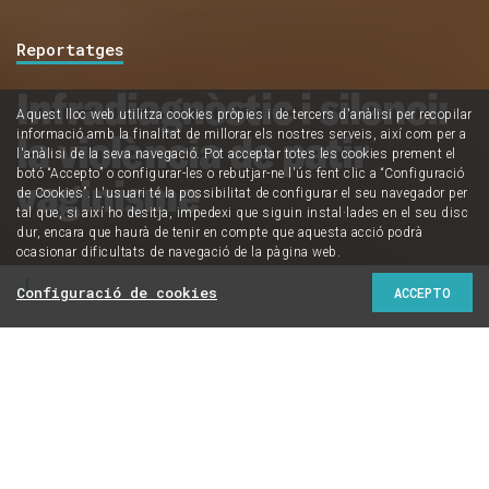
Reportatges
Infradiagnòstic i silenci:
Aquest lloc web utilitza cookies pròpies i de tercers d'anàlisi per recopilar
la violència de patir
informació amb la finalitat de millorar els nostres serveis, així com per a
l'anàlisi de la seva navegació. Pot acceptar totes les cookies prement el
botó “Accepto” o configurar-les o rebutjar-ne l'ús fent clic a “Configuració
vaginisme
de Cookies”. L'usuari té la possibilitat de configurar el seu navegador per
tal que, si així ho desitja, impedexi que siguin instal·lades en el seu disc
dur, encara que haurà de tenir en compte que aquesta acció podrà
ocasionar dificultats de navegació de la pàgina web.
Configuració de cookies
ACCEPTO
Especialistes en ginecologia i obstetrícia afirmen que
els hospitals catalans no tenen "protocols clars" sobre
com abordar aquesta afecció i que això fa que el
tractament "no estigui assegurat"