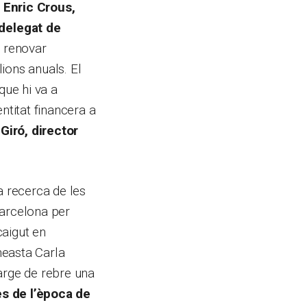
s
Enric Crous,
delegat de
 renovar
ions anuals. El
que hi va a
ntitat financera a
Giró, director
a recerca de les
 Barcelona per
caigut en
ineasta Carla
arge de rebre una
s de l’època de