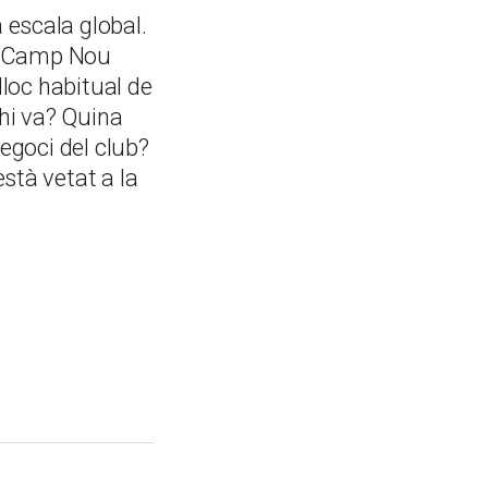
escala global.
el Camp Nou
lloc habitual de
 hi va? Quina
egoci del club?
stà vetat a la