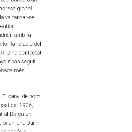
empresa global
a va tancar-se
entitat
ndrien amb la
llor la relació del
RÍTIC ha contactat
ys n’han seguit
trobada més
. El canvi de nom
gost del 1936,
at al Barça un
cionament. Qui hi
enen accés a