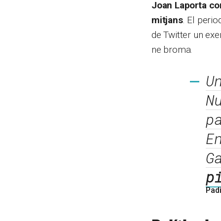
Joan Laporta com 
mitjans
. El peri
de Twitter un exem
ne broma.
U
N
p
E
G
p
Pad