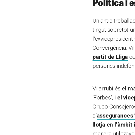
Política i 
Un antic treballa
tingut sobretot un
l’exvicepresident
Convergència, Vila
partit de Lliga
co
persones indefens
Vilarrubí és el m
‘Forbes’, i
el vice
Grupo Consejeros,
d’
assegurances W
llotja en l’àmbit
manera utilitzava