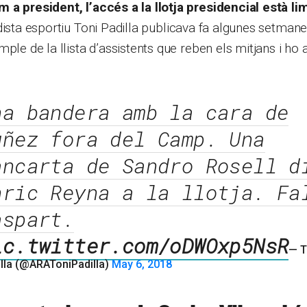
a president, l’accés a la llotja presidencial està lim
odista esportiu Toni Padilla publicava fa algunes setma
ple de la llista d’assistents que reben els mitjans i ho a
na bandera amb la cara de
uñez fora del Camp. Una
ancarta de Sandro Rosell d
nric Reyna a la llotja. Fa
aspart.
ic.twitter.com/oDWOxp5NsR
— T
illa (@ARAToniPadilla)
May 6, 2018