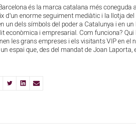
 Barcelona és la marca catalana més coneguda a 
eix d'un enorme seguiment mediàtic i la llotja d
en un dels símbols del poder a Catalunya i en un 
'elit econòmica i empresarial. Com funciona? Qui
en les grans empreses i els visitants VIP en el n
 un espai que, des del mandat de Joan Laporta, e