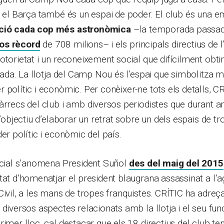
, el Barça també és un espai de poder. El club és una 
ació cada cop més astronòmica
–la temporada passad
os rècord
de 708 milions– i els principals directius de l’
otorietat i un reconeixement social que difícilment obti
vada. La llotja del Camp Nou és l’espai que simbolitza mi
 polític i econòmic. Per conèixer-ne tots els detalls, C
àrrecs del club i amb diversos periodistes que durant an
 l’objectiu d’elaborar un retrat sobre un dels espais de 
er polític i econòmic del país.
encial s’anomena President Suñol
des del maig del 2015
tat d’homenatjar el president blaugrana assassinat a l’a
Civil, a les mans de tropes franquistes. CRÍTIC ha adreç
 diversos aspectes relacionats amb la llotja i el seu fun
rimer lloc, cal destacar que els 18 directius del club t