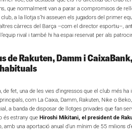
ions, que normalment van a parar a compromisos de rell
 club, a la llotja s’hi asseuen els jugadors del primer e
altres càrrecs del Barça –com el director esportiu–, ant
’equip rival i també hi ha espai reservat per als patroci
ius de Rakuten, Damm i CaixaBank,
 habituals
n, de fet, una de les vies d’ingressos que el club més ha
 principals, com La Caixa, Damm, Rakuten, Nike o Beko,
cial, a banda de disposar de llotges privades que fan ser
 és estrany que
Hiroshi Mikitani, el president de Rak
b, amb una aportació anual d’un mínim de 55 milions d’