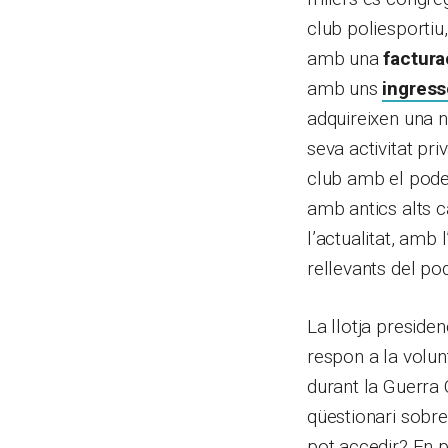
club poliesportiu
amb una
factur
amb uns
ingress
adquireixen una n
seva activitat pri
club amb el poder
amb antics alts c
l’actualitat, amb
rellevants del pod
La llotja presid
respon a la volun
durant la Guerra 
qüestionari sobre
pot accedir? En p