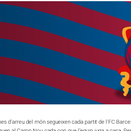
es d’arreu del món segueixen cada partit de l’FC Barce
guen al Camp Nou cada cop que l’equip juga a casa. Per