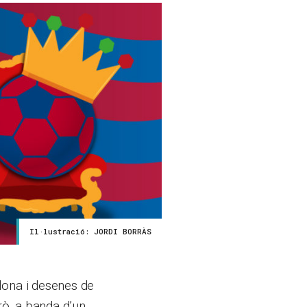
Il·lustració: JORDI BORRÀS
lona i desenes de
ò, a banda d’un