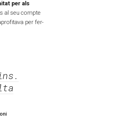
itat per als
nes al seu compte
profitava per fer-
ins.
lta
oni