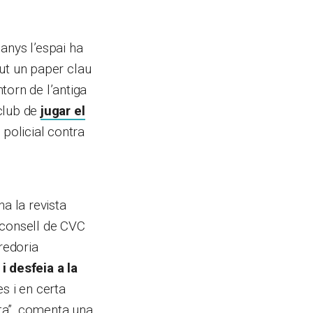
anys l’espai ha
gut un paper clau
torn de l’antiga
 club de
jugar el
policial contra
a la revista
l consell de CVC
redoria
 i desfeia a la
s i en certa
sta”, comenta una