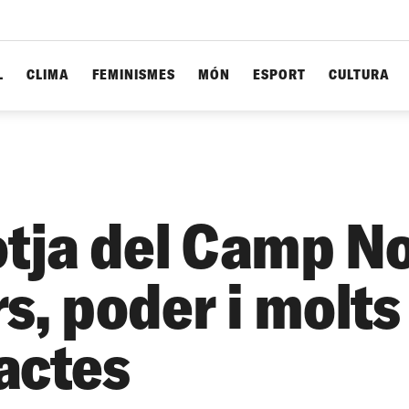
L
CLIMA
FEMINISMES
MÓN
ESPORT
CULTURA
lotja del Camp N
s, poder i molts
actes