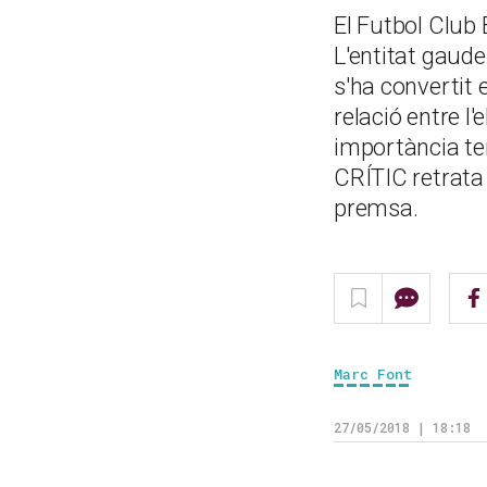
El Futbol Club
L'entitat gaud
s'ha convertit 
relació entre l
importància ten
CRÍTIC retrata
premsa.
Marc Font
27/05/2018 | 18:18