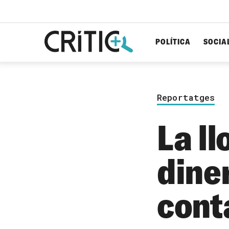
POLÍTICA
SOCIA
Cerca
per...
Reportatges
La l
diner
cont