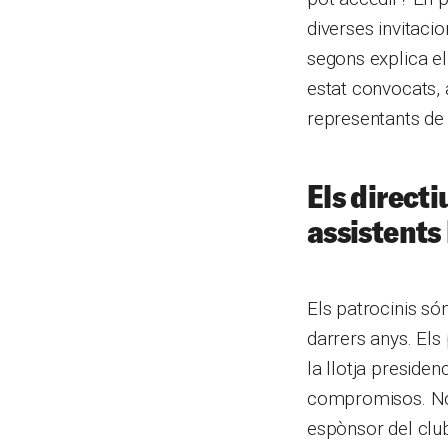
diverses invitac
segons explica el
estat convocats, 
representants de l
Els direct
assistents
Els patrocinis só
darrers anys. Els
la llotja presiden
compromisos. No
espònsor del clu