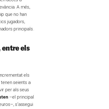
evància. A més,
quip que no han
ics jugadors,
nadors principals.
 entre els
 incrementat els
 tenen seients a
vir per als seus
uten
–el principal
euros–, s’assegui