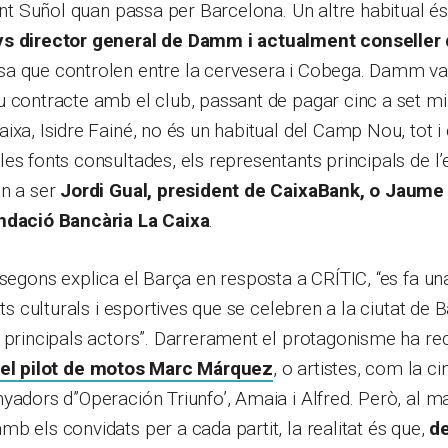
dent Suñol quan passa per Barcelona. Un altre habitual é
ys director general de Damm i actualment conseller 
sa que controlen entre la cervesera i Cobega. Damm va
 contracte amb el club, passant de pagar cinc a set mil
ixa, Isidre Fainé, no és un habitual del Camp Nou, tot i 
es fonts consultades, els representants principals de l’e
en a ser
Jordi Gual, president de CaixaBank, o Jaume 
ndació Bancària La Caixa
.
 segons explica el Barça en resposta a CRÍTIC, “es fa un
ats culturals i esportives que se celebren a la ciutat de
 principals actors”. Darrerament el protagonisme ha re
el pilot de motos Marc Márquez
, o artistes, com la c
yadors d”Operación Triunfo’, Amaia i Alfred. Però, al m
b els convidats per a cada partit, la realitat és que,
de