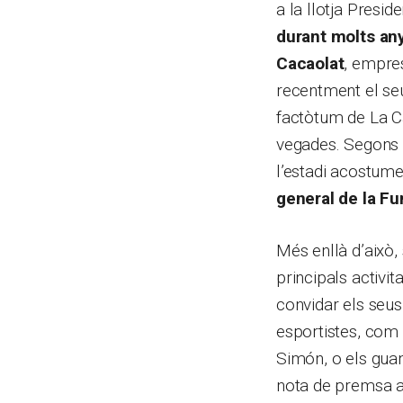
a la llotja Presi
durant molts an
Cacaolat
, empre
recentment el seu
factòtum de La Ca
vegades. Segons l
l’estadi acostum
general de la Fu
Més enllà d’això,
principals activit
convidar els seus
esportistes, com
Simón, o els guan
nota de premsa am