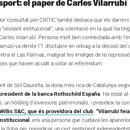
esport: el paper de Carles Vilarrubí
dor consultat per CRÍTIC també destaca que els darrers 
 “vessant institucional”, una orientació en la qual ha tin
 Carles Vilarrubí. Persona molt ben connectada amb l’en
rrubí va dimitir l’1 d’octubre en rebuig a la decisió del
ntra el Las Palmas, malgrat les imatges de la repressió 
es que havien acudit a votar al referèndum.
arit de Sol Daurella, la dona més rica de Catalunya segon
president de la banca Rothschild España
. Ha estat a
 un hòlding d’inversions patrimonials, i presideix la cor
illis S&C, que és proveïdora del club
.
“Vilarrubí feia
 institucional
, era una persona que cuidava les aparence
 la llotja per reivindicar un cert sentiment independenti