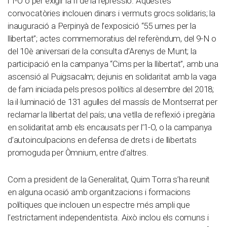
l’1-O o per exigir la fi de la repressió. Aquestes
convocatòries inclouen dinars i vermuts grocs solidaris; la
inauguració a Perpinyà de l’exposició “55 urnes per la
llibertat”; actes commemoratius del referèndum, del 9-N o
del 10è aniversari de la consulta d’Arenys de Munt; la
participació en la campanya “Cims per la llibertat”, amb una
ascensió al Puigsacalm; dejunis en solidaritat amb la vaga
de fam iniciada pels presos polítics al desembre del 2018;
la il·luminació de 131 agulles del massís de Montserrat per
reclamar la llibertat del país; una vetlla de reflexió i pregària
en solidaritat amb els encausats per l’1-O, o la campanya
d’autoinculpacions en defensa de drets i de llibertats
promoguda per Òmnium, entre d’altres.
Com a president de la Generalitat, Quim Torra s’ha reunit
en alguna ocasió amb organitzacions i formacions
polítiques que inclouen un espectre més ampli que
l’estrictament independentista. Això inclou els comuns i