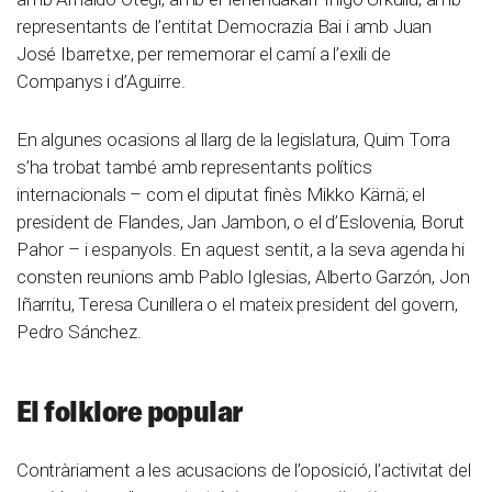
representants de l’entitat Democrazia Bai i amb Juan
José Ibarretxe, per rememorar el camí a l’exili de
Companys i d’Aguirre.
En algunes ocasions al llarg de la legislatura, Quim Torra
s’ha trobat també amb representants polítics
internacionals – com el diputat finès Mikko Kärnä; el
president de Flandes, Jan Jambon, o el d’Eslovenia, Borut
Pahor – i espanyols. En aquest sentit, a la seva agenda hi
consten reunions amb Pablo Iglesias, Alberto Garzón, Jon
Iñarritu, Teresa Cunillera o el mateix president del govern,
Pedro Sánchez.
El folklore popular
Contràriament a les acusacions de l’oposició, l’activitat del