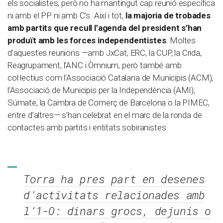
els socialistes, però no ha mantingut cap reunió específica
ni amb el PP ni amb C’s. Així i tot,
la majoria de trobades
amb partits que recull l’agenda del president s’han
produït amb les forces independentistes
. Moltes
d’aquestes reunions —amb JxCat, ERC, la CUP, la Crida,
Reagrupament, l’ANC i Òmnium, però també amb
col·lectius com l’Associació Catalana de Municipis (ACM),
l’Associació de Municipis per la Independència (AMI),
Súmate, la Cambra de Comerç de Barcelona o la PIMEC,
entre d’altres— s’han celebrat en el marc de la ronda de
contactes amb partits i entitats sobiranistes.
Torra ha pres part en desenes
d’activitats relacionades amb
l’1-O: dinars grocs, dejunis o