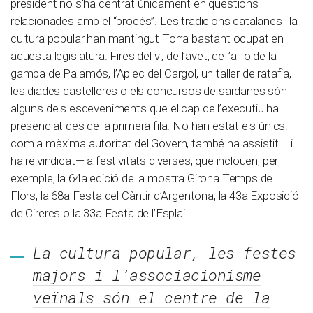
president no s’ha centrat únicament en qüestions
relacionades amb el “procés”. Les tradicions catalanes i la
cultura popular han mantingut Torra bastant ocupat en
aquesta legislatura. Fires del vi, de l’avet, de l’all o de la
gamba de Palamós, l’Aplec del Cargol, un taller de ratafia,
les diades castelleres o els concursos de sardanes són
alguns dels esdeveniments que el cap de l’executiu ha
presenciat des de la primera fila. No han estat els únics:
com a màxima autoritat del Govern, també ha assistit —i
ha reivindicat— a festivitats diverses, que inclouen, per
exemple, la 64a edició de la mostra Girona Temps de
Flors, la 68a Festa del Càntir d’Argentona, la 43a Exposició
de Cireres o la 33a Festa de l’Esplai.
La cultura popular, les festes
majors i l’associacionisme
veïnals són el centre de la