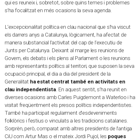
qui es reuneix i, sobretot, sobre quins temes i problemes
s’ha focalitzat en més ocasions la seva agenda.
L’excepcionalitat política en clau nacional que s’ha viscut
els darrers anys a Catalunya, lògicament, ha afectat de
manera substancial l’activitat del cap de l’executiu de
Junts per Catalunya. Deixant al marge les reunions de
Govern, els debats i els plens al Parlament o les reunions
amb representants polítics al territori, que suposen la seva
ocupació principal, el dia a dia del president de la
Generalitat
ha estat centrat també en activitats en
clau independentista
. En aquest sentit, s’ha reunit en
diverses ocasions amb Carles Puigdemont a Waterloo i ha
visitat freqüentment els presos polítics independentistes.
També ha participat regularment d’esdeveniments
folklòrics i festius o vinculats a les tradicions catalanes.
Sorprèn, però, comparat amb altres presidents de l’antiga
CiU com Artur Mas o el mateix Jordi Pujol, les
poques