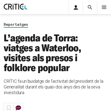
Àrea
Cerca
M
privada
Cerca
Subscriu-t'hi
Cerc
per...
Reportatges
Inicia sessió
L’agenda de Torra:
viatges a Waterloo,
visites als presos i
folklore popular
CRÍTIC fa un buidatge de l’activitat del president de la
Generalitat durant els quasi dos anys des de la seva
investidura