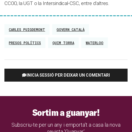
CCOO, la UGT o la Intersindical-CSC, entre d’altres.
CARLES PUIGDEMONT
GOVERN CATALÀ
PRESOS POLÍTICS
QUIM TORRA
WATERLOO
INICIA SESSIÓ PER DEIXAR UN COMENTARI
Sortim a guanyar!
Subscriu-te per un any i emporta't a casa la nova
revista 'Guanyar'