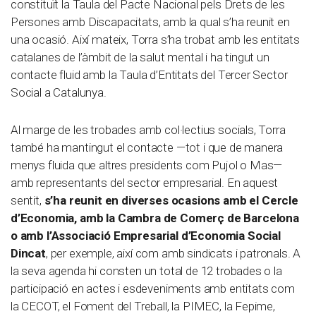
constituït la Taula del Pacte Nacional pels Drets de les
Persones amb Discapacitats, amb la qual s’ha reunit en
una ocasió. Així mateix, Torra s’ha trobat amb les entitats
catalanes de l’àmbit de la salut mental i ha tingut un
contacte fluid amb la Taula d’Entitats del Tercer Sector
Social a Catalunya.
Al marge de les trobades amb col·lectius socials, Torra
també ha mantingut el contacte —tot i que de manera
menys fluida que altres presidents com Pujol o Mas—
amb representants del sector empresarial. En aquest
sentit,
s’ha reunit en diverses ocasions amb el Cercle
d’Economia, amb la Cambra de Comerç de Barcelona
o amb l’Associació Empresarial d’Economia Social
Dincat
, per exemple, així com amb sindicats i patronals. A
la seva agenda hi consten un total de 12 trobades o la
participació en actes i esdeveniments amb entitats com
la CECOT, el Foment del Treball, la PIMEC, la Fepime,