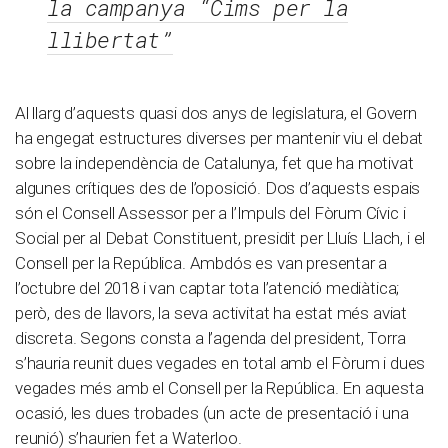
la campanya “Cims per la
llibertat”
Al llarg d’aquests quasi dos anys de legislatura, el Govern
ha engegat estructures diverses per mantenir viu el debat
sobre la independència de Catalunya, fet que ha motivat
algunes crítiques des de l’oposició. Dos d’aquests espais
són el Consell Assessor per a l’Impuls del Fòrum Cívic i
Social per al Debat Constituent, presidit per Lluís Llach, i el
Consell per la República. Ambdós es van presentar a
l’octubre del 2018 i van captar tota l’atenció mediàtica;
però, des de llavors, la seva activitat ha estat més aviat
discreta. Segons consta a l’agenda del president, Torra
s’hauria reunit dues vegades en total amb el Fòrum i dues
vegades més amb el Consell per la República. En aquesta
ocasió, les dues trobades (un acte de presentació i una
reunió) s’haurien fet a Waterloo.