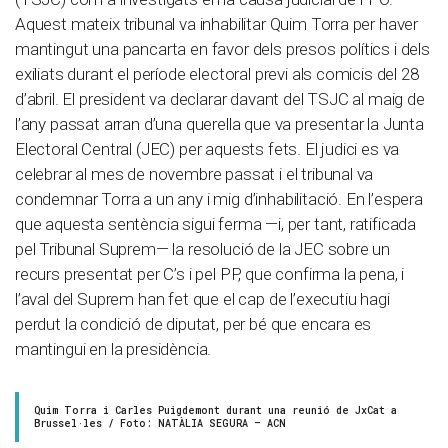
Aquest mateix tribunal va inhabilitar Quim Torra per haver
mantingut una pancarta en favor dels presos polítics i dels
exiliats durant el període electoral previ als comicis del 28
d’abril. El president va declarar davant del TSJC al maig de
l’any passat arran d’una querella que va presentar la Junta
Electoral Central (JEC) per aquests fets. El judici es va
celebrar al mes de novembre passat i el tribunal va
condemnar Torra a un any i mig d’inhabilitació. En l’espera
que aquesta sentència sigui ferma —i, per tant, ratificada
pel Tribunal Suprem— la resolució de la JEC sobre un
recurs presentat per C’s i pel PP, que confirma la pena, i
l’aval del Suprem han fet que el cap de l’executiu hagi
perdut la condició de diputat, per bé que encara es
mantingui en la presidència.
Quim Torra i Carles Puigdemont durant una reunió de JxCat a
Brussel·les / Foto: NATÀLIA SEGURA – ACN