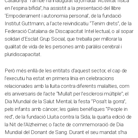
Catalunya. També ha inaugurat la jornada “Activitat física
en l’espina bífida”; ha assistit a la presentació del llibre
‘Empoderament i autonomia personal’, de la fundació
Institut Guttmann; a l’acte reivindicatiu “Tenim drets”, de la
Federació Catalana de Discapacitat Intel·lectual, o al sopar
solidari d’Esclat Grup Social, que treballa per millorar la
qualitat de vida de les persones amb paràlisi cerebral i
pluridiscapacitat.
Però més enllà de les entitats d’aquest sector, el cap de
l’executiu ha estat en primera línia en celebracions
relacionades amb la lluita contra diferents malalties, com
els aniversaris de l’acte “Mulla’t per l’esclerosi múltiple”; el
Dia Mundial de la Salut Mental; la festa “Posa’t la gorra”,
pels infants amb càncer; les gales benèfiques “People in
red”, de la fundació Lluita contra la Sida; la quarta edició de
la Nit de l’Alzheimer, o l’acte de commemoració de Dia
Mundial del Donant de Sang. Durant el seu mandat s’ha