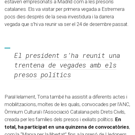
estaven empresonats a Madrid com a les presons
catalanes. Els va visitar per primera vegada a Estremera
pocs dies després de la seva investidura i la darrera
vegada que s’hi va reunir va ser el 24 de desembre passat.
El president s’ha reunit una
trentena de vegades amb els
presos polítics
Paral·lelament, Torra també ha assistit a diferents actes i
mobilitzacions, moltes de les quals, convocades per l’ANC,
Òmnium Cultural i l’Associació Catalana pels Drets Civils,
creada per les famílies dels presos i exiliats polítics.
En
total, ha participat en una quinzena de convocatòries
,
com la “Marxa per la llibertat” fins a la presó de Lledoners,