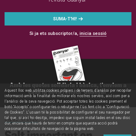
SUMA-T'HI!
Si ja ets subscriptor/a,
inicia sessió
Amb les quotes solidària i bàsica, t'enviem a
casa la nova revista 'Guanyar'
Aquest lloc web utilitza cookies pròpies i de tercers d'anàlisi per recopilar
informació amb la finalitat de millorar els nostres serveis, així com per a
l'anàlisi de la seva navegació. Pot acceptar totes les cookies prement el
botó “Accepto” o configurar-les o rebutjar-ne l'ús fent clic a “Configuració
de Cookies”. L'usuari té la possibilitat de configurar el seu navegador per
tal que, si així ho desitja, impedexi que siguin instal·lades en el seu disc
Espai Crític
dur, encara que haurà de tenir en compte que aquesta acció podrà
ocasionar dificultats de navegació de la pàgina web.
Salt important en