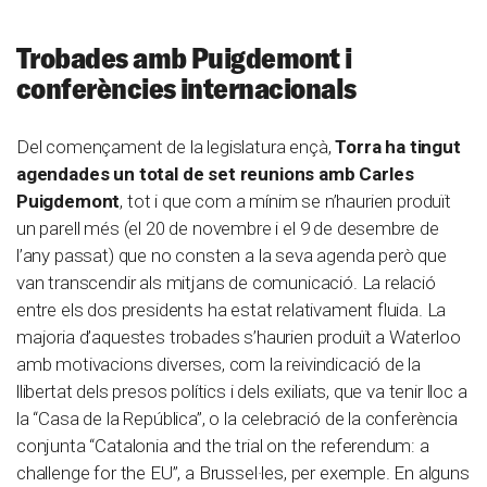
Trobades amb Puigdemont i
conferències internacionals
Del començament de la legislatura ençà,
Torra ha tingut
agendades un total de set reunions amb Carles
Puigdemont
, tot i que com a mínim se n’haurien produït
un parell més (el 20 de novembre i el 9 de desembre de
l’any passat) que no consten a la seva agenda però que
van transcendir als mitjans de comunicació. La relació
entre els dos presidents ha estat relativament fluida. La
majoria d’aquestes trobades s’haurien produït a Waterloo
amb motivacions diverses, com la reivindicació de la
llibertat dels presos polítics i dels exiliats, que va tenir lloc a
la “Casa de la República”, o la celebració de la conferència
conjunta “Catalonia and the trial on the referendum: a
challenge for the EU”, a Brussel·les, per exemple. En alguns