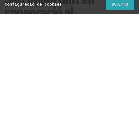
Configuració de cookies
ACCEPTO
cooperació al
desenvolupament a
Catalunya
La partida d’Ajut Oficial al Desenvolupament passa de
32,1 milions d'euros a 52,8 milions d'euros en els nous
pressupostos de la Generalitat. Amb aquest augment,
el Govern avança cap al compromís de destinar el 0,7%
a cooperació l’any 2030
Redacció