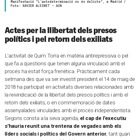
Manifestació "L’autodeterminació no és delicte", a Madrid /
Foto: XAVIER ALSINET – ACN
Actes per la llibertat dels presos
polítics i pel retorn dels exiliats
L’activitat de Quim Torra en matèria antirepressiva o pel
que fa a qüestions que tenen alguna vinculació amb el
procés ha estat força frenètica. Pràcticament cada
setmana des que va ser investit president el 14 de maig de
2018 ha participat en activitats diverses relacionades amb
la reivindicació de la llibertat dels presos polítics i amb el
retorn dels exiliats, o en commemoració de dates
assenyalades vinculades amb el procés independentista.
Segons consta a la seva agenda,
el cap de l’executiu
s’hauria reunit una trentena de vegades amb els
líders socials i polítics del Govern anterior
, tant quan