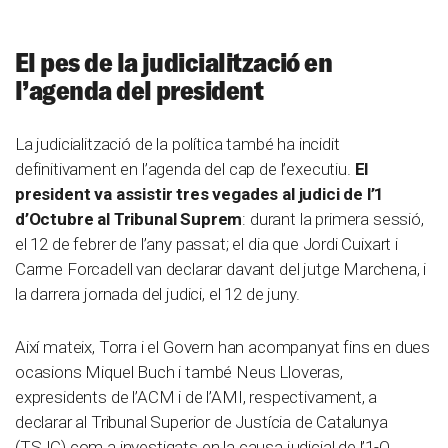
El pes de la judicialització en
l’agenda del president
La judicialització de la política també ha incidit
definitivament en l’agenda del cap de l’executiu.
El
president va assistir tres vegades al judici de l’1
d’Octubre al Tribunal Suprem
: durant la primera sessió,
el 12 de febrer de l’any passat; el dia que Jordi Cuixart i
Carme Forcadell van declarar davant del jutge Marchena, i
la darrera jornada del judici, el 12 de juny.
Així mateix, Torra i el Govern han acompanyat fins en dues
ocasions Miquel Buch i també Neus Lloveras,
expresidents de l’ACM i de l’AMI, respectivament, a
declarar al Tribunal Superior de Justícia de Catalunya
(TSJC) com a investigats en la causa judicial de l’1-O.