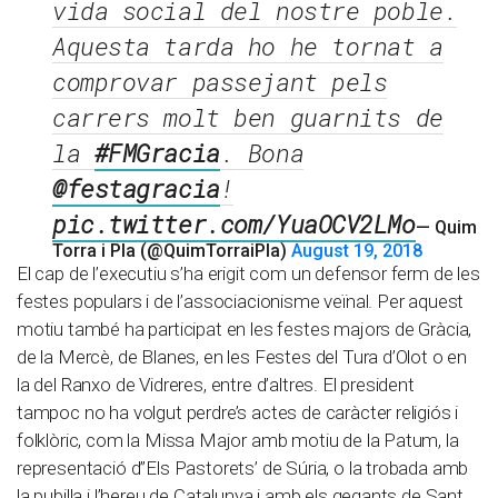
vida social del nostre poble.
Aquesta tarda ho he tornat a
comprovar passejant pels
carrers molt ben guarnits de
la
#FMGracia
. Bona
@festagracia
!
pic.twitter.com/YuaOCV2LMo
— Quim
Torra i Pla (@QuimTorraiPla)
August 19, 2018
El cap de l’executiu s’ha erigit com un defensor ferm de les
festes populars i de l’associacionisme veïnal. Per aquest
motiu també ha participat en les festes majors de Gràcia,
de la Mercè, de Blanes, en les Festes del Tura d’Olot o en
la del Ranxo de Vidreres, entre d’altres. El president
tampoc no ha volgut perdre’s actes de caràcter religiós i
folklòric, com la Missa Major amb motiu de la Patum, la
representació d”Els Pastorets’ de Súria, o la trobada amb
la pubilla i l’hereu de Catalunya i amb els gegants de Sant