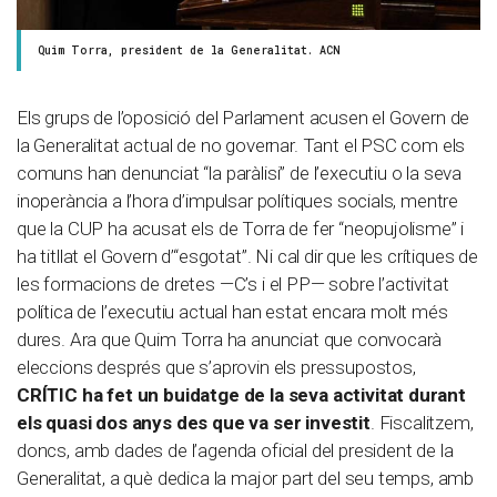
Quim Torra, president de la Generalitat. ACN
Els grups de l’oposició del Parlament acusen el Govern de
la Generalitat actual de no governar. Tant el PSC com els
comuns han denunciat “la paràlisi” de l’executiu o la seva
inoperància a l’hora d’impulsar polítiques socials, mentre
que la CUP ha acusat els de Torra de fer “neopujolisme” i
ha titllat el Govern d’“esgotat”. Ni cal dir que les crítiques de
les formacions de dretes —C’s i el PP— sobre l’activitat
política de l’executiu actual han estat encara molt més
dures. Ara que Quim Torra ha anunciat que convocarà
eleccions després que s’aprovin els pressupostos,
CRÍTIC ha fet un buidatge de la seva activitat durant
els quasi dos anys des que va ser investit
. Fiscalitzem,
doncs, amb dades de l’agenda oficial del president de la
Generalitat, a què dedica la major part del seu temps, amb