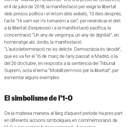
el 4 de juliol de 2018; la manifestació per exigir la llibertat
dels presos polítics i el retorn dels exiliats, 10 dies després;
l’acte “Hi vam ser i hi tornarem a ser”, per reivindicar el dret
a la llibertat d’expressió i a la manifestació pacífica; la
concentració “Un any de vergonya, un any de dignitat”, en
homenatge als Jordis; la manifestació
“L’autodeterminació no és delicte. Democràcia és decidir”,
que es va fer el 16 de març de l’any passat a Madrid, o la
del 26 d’octubre, en resposta a la sentència del Tribunal
Suprem, sota el lema “Mobilitzem-nos per la llibertat”, per
esmentar alguns exemples.
El simbolisme de l’1-O
De la mateixa manera, al llarg d’aquest període ha pres part
en diferents accions simbòliques en commemoració de