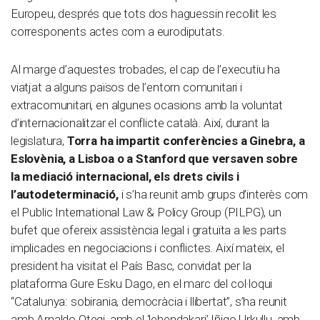
Europeu, després que tots dos haguessin recollit les
corresponents actes com a eurodiputats.
Al marge d’aquestes trobades, el cap de l’executiu ha
viatjat a alguns països de l’entorn comunitari i
extracomunitari, en algunes ocasions amb la voluntat
d’internacionalitzar el conflicte català. Així, durant la
legislatura,
Torra ha impartit conferències a Ginebra, a
Eslovènia, a Lisboa o a Stanford que versaven sobre
la mediació internacional, els drets civils i
l’autodeterminació,
i s’ha reunit amb grups d’interès com
el Public International Law & Policy Group (PILPG), un
bufet que ofereix assistència legal i gratuïta a les parts
implicades en negociacions i conflictes. Així mateix, el
president ha visitat el País Basc, convidat per la
plataforma Gure Esku Dago, en el marc del col·loqui
“Catalunya: sobirania, democràcia i llibertat”, s’ha reunit
amb Arnaldo Otegi, amb el ‘lehendakari’ Iñigo Urkullu, amb