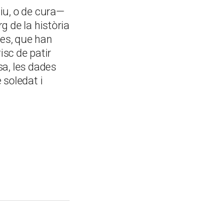
tiu, o de cura—
g de la història
es, que han
sc de patir
sa, les dades
 soledat i