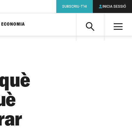
SUBSCRIU-T'HI
INICIA SESSIÓ
ECONOMIA
Cerca
M
Cerca
 què
què
rar