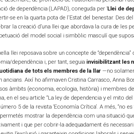
ació de dependència (LAPAD), coneguda per ‘
Llei de d
rtir-se en la quarta pota de l’Estat del benestar. Des de
brar la creació d’una llei que abordava la cura de les 
rpetuació del model social i simbòlic masculí que supos
ella llei reposava sobre un concepte de “dependència” 
mia/dependència i, per tant, seguia
invisibilitzant les
quotidiana de tots els membres de la llar
—no solamen
n ancians. Així ho afirmaven Cristina Carrasco, Anna Bo
sos àmbits (economia, ecologia, història) i membres del
, en el seu article “La ley de dependencia y el mito de
úmero 5 de la revista ‘Economía Crítica’. A més, “no es 
 permetés mostrar la dependència com una situació que
ivament i que per cobrir-la adequadament és necessari 
itin l’exclusió i garanteixin condicions laborals i serve