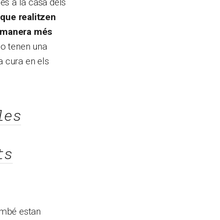
és a la casa dels
 que realitzen
a manera més
 no tenen una
a cura en els
les
ts
també estan