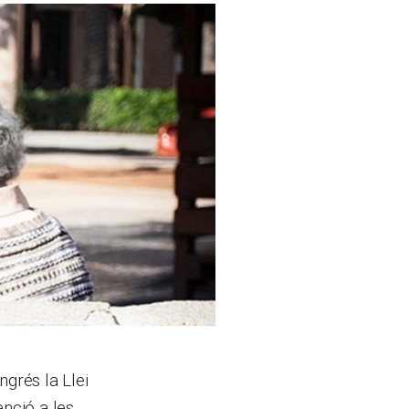
grés la Llei
nció a les