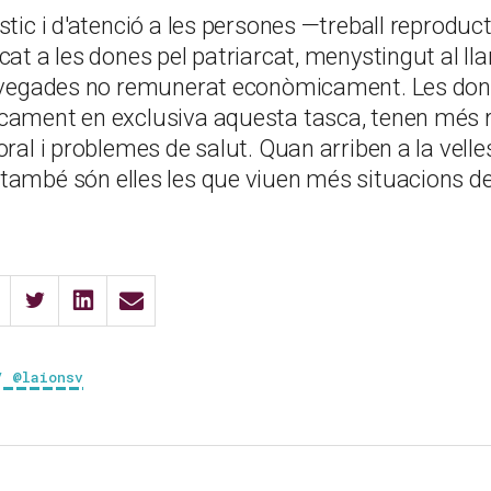
stic i d'atenció a les persones —treball reproduc
cat a les dones pel patriarcat, menystingut al llar
e vegades no remunerat econòmicament. Les don
cament en exclusiva aquesta tasca, tenen més ri
oral i problemes de salut. Quan arriben a la velle
també són elles les que viuen més situacions de
/ @laionsv