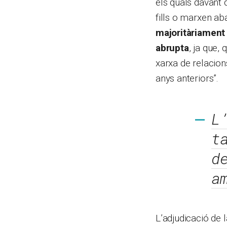
els quals davant 
fills o marxen aba
majoritàriament
abrupta
, ja que,
xarxa de relacion
anys anteriors”.
L
t
d
a
L’adjudicació de 