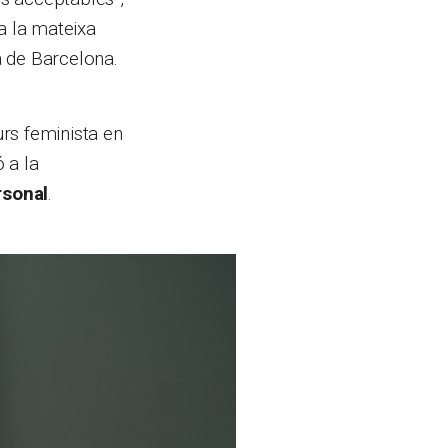
a la mateixa
a de Barcelona.
urs feminista en
 a la
rsonal
.