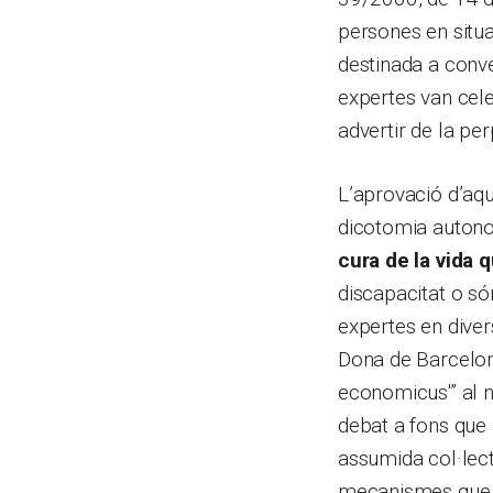
persones en situ
destinada a conve
expertes van cele
advertir de la pe
L’aprovació d’aqu
dicotomia autono
cura de la vida 
discapacitat o só
expertes en diver
Dona de Barcelona
economicus'” al n
debat a fons que
assumida col·lect
mecanismes que ev