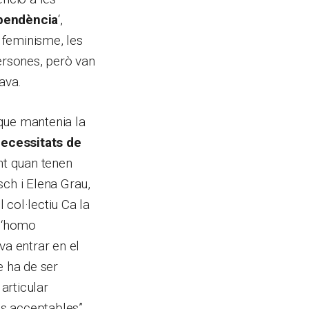
ependència
‘,
l feminisme, les
persones, però van
ava.
que mantenia la
 necessitats de
t quan tenen
sch i Elena Grau,
 col·lectiu Ca la
l ‘homo
va entrar en el
 ha de ser
articular
is acceptables”,