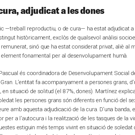
cura, adjudicat a les dones
ic —treball reproductiu, o de cura— ha estat adjudicat a
stingut històricament, exclòs de qualsevol anàlisi soc
remunerat, sinó que ha estat considerat privat, aliè al 
 element fonamental per al desenvolupament humà.
Pascual és coordinadora de Desenvolupament Social de
 Gran. L’entitat fa acompanyament a persones grans, d’
, en situació de solitud (el 87%, dones). Martínez explic
oledat les persones grans són diferents en funció del se
ure amb aquesta adjudicació de la cura. D’una banda, e
 per a l’autocura i la realització de les tasques de la vi
estes estiguin més temps vivint en situació de soledat