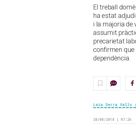
El treball domè
ha estat adjudi
i la majoria d
assumit pràcti
precarietat lab
confirmen que 
dependència.
Laia Serra Valls 
20/08/2018 | 07:26