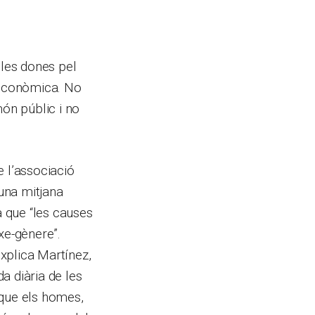
 les dones pel
ioeconòmica. No
món públic i no
 l’associació
una mitjana
a que “les causes
xe-gènere”.
xplica Martínez,
da diària de les
 que els homes,