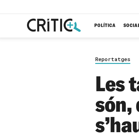
POLÍTICA
SOCIA
Cerca
per...
Reportatges
Les 
són, 
s’ha