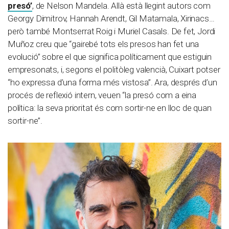
presó’
, de Nelson Mandela. Allà està llegint autors com
Georgy Dimitrov, Hannah Arendt, Gil Matamala, Xirinacs…
però també Montserrat Roig i Muriel Casals. De fet, Jordi
Muñoz creu que “gairebé tots els presos han fet una
evolució” sobre el que significa políticament que estiguin
empresonats, i, segons el politòleg valencià, Cuixart potser
“ho expressa d’una forma més vistosa”. Ara, després d’un
procés de reflexió intern, veuen “la presó com a eina
política: la seva prioritat és com sortir-ne en lloc de quan
sortir-ne”.