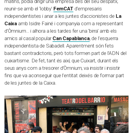
matins, podia dirigir una empresa des del seu despatx,
reunir-se amb el ‘lobby’
FemCAT
d’empresaris
independentistes i anar a les juntes d’accionistes de
La
Caixa
amb Isidre Fainé i companyia com a representant
d’Òmnium… i alhora a les tardes fer una ‘birra’ amb els
amics al casal popular
Can Capablanca
, de l’esquerra
independentista de Sabadell. Aparentment són fets
bastant contradictoris, però tots formen part de l’ADN del
cuixartisme. De fet, tant és així, que Cuixart, durant els
seus anys com a tresorer d’Òmnium, va insistir i insistir
fins que va aconseguir que l’entitat deixés de formar part
de les juntes de la Caixa.