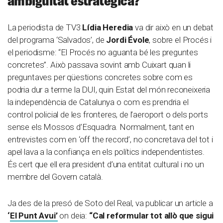
ambigüitat estratègica?
La periodista de TV3
Lídia Heredia
va dir això en un debat
del programa ‘Salvados’, de
Jordi Évole
, sobre el Procés i
el periodisme: “El Procés no aguanta bé les preguntes
concretes”. Això passava sovint amb Cuixart quan li
preguntaves per qüestions concretes sobre com es
podria dur a terme la DUI, quin Estat del món reconeixeria
la independència de Catalunya o com es prendria el
control policial de les fronteres, de l’aeroport o dels ports
sense els Mossos d’Esquadra. Normalment, tant en
entrevistes com en ‘off the record’, no concretava del tot i
apel·lava a la confiança en els polítics independentistes.
És cert que ell era president d’una entitat cultural i no un
membre del Govern català.
Ja des de la presó de Soto del Real, va publicar un article a
‘
El Punt Avui’
on deia:
“Cal reformular tot allò que sigui