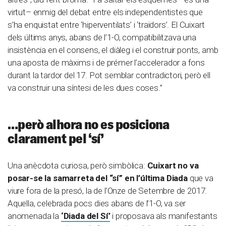
virtut– enmig del debat entre els independentistes que
s’ha enquistat entre ‘hiperventilats’ i ‘traïdors’. El Cuixart
dels últims anys, abans de l’1-O, compatibilitzava una
insistència en el consens, el diàleg i el construir ponts, amb
una aposta de màxims i de prémer l’accelerador a fons
durant la tardor del 17. Pot semblar contradictori, però ell
va construir una síntesi de les dues coses.”
…però alhora no es posiciona
clarament pel ‘sí’
Una anècdota curiosa, però simbòlica:
Cuixart no va
posar-se la samarreta del “sí” en l’última Diada
que va
viure fora de la presó, la de l’Onze de Setembre de 2017.
Aquella, celebrada pocs dies abans de l’1-O, va ser
anomenada la
‘Diada del Sí’
i proposava als manifestants