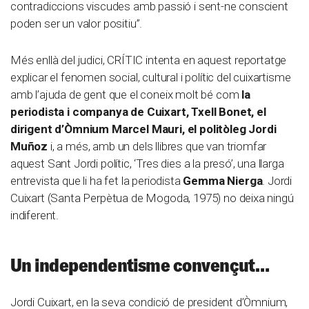
contradiccions viscudes amb passió i sent-ne conscient
poden ser un valor positiu”.
Més enllà del judici, CRÍTIC intenta en aquest reportatge
explicar el fenomen social, cultural i polític del cuixartisme
amb l’ajuda de gent que el coneix molt bé com
la
periodista i companya de Cuixart, Txell Bonet, el
dirigent d’Òmnium Marcel Mauri, el politòleg Jordi
Muñoz
i, a més, amb un dels llibres que van triomfar
aquest Sant Jordi polític, ‘Tres dies a la presó’, una llarga
entrevista que li ha fet la periodista
Gemma Nierga
. Jordi
Cuixart (Santa Perpètua de Mogoda, 1975) no deixa ningú
indiferent.
Un independentisme convençut…
Jordi Cuixart, en la seva condició de president d’Òmnium,