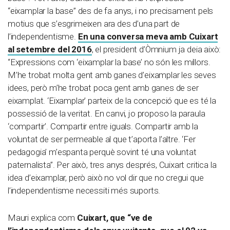
“eixamplar la base” des de fa anys, i no precisament pels
motius que s’esgrimeixen ara des d’una part de
l’independentisme.
En una conversa meva amb Cuixart
al setembre del 2016
, el president d’Òmnium ja deia això:
“Expressions com ‘eixamplar la base’ no són les millors.
M’he trobat molta gent amb ganes d’eixamplar les seves
idees, però m’he trobat poca gent amb ganes de ser
eixamplat. ‘Eixamplar’ parteix de la concepció que es té la
possessió de la veritat. En canvi, jo proposo la paraula
‘compartir’. Compartir entre iguals. Compartir amb la
voluntat de ser permeable al que t’aporta l’altre. ‘Fer
pedagogia’ m’espanta perquè sovint té una voluntat
paternalista”. Per això, tres anys després, Cuixart critica la
idea d’eixamplar, però això no vol dir que no cregui que
l’independentisme necessiti més suports.
Mauri explica com
Cuixart, que “ve de