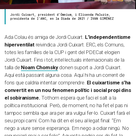
Jordi Cuixart, president d'Òmnium, i Elisenda Paluzie,
presidenta de l'ANC, en la Diada de 2021 / IVAN GIMÉNEZ
Ada Colau és amiga de Jordi Cuixart.
L’independentisme
hiperventilat
reivindica Jordi Cuixart. ERC, els Comuns,
totes les famílies de la CUP i gent del PDECat elogien
Jordi Cuixart. Fins i tot, intel·lectuals internacionals de la
talla de
Noam Chomsky
donen suport a Jordi Cuixart.
Aquí està passant alguna cosa. Aquí hi ha un corrent de
fons que caldria intentar comprendre.
El cuixartisme s’ha
convertit en un nou fenomen polític i social propi dins
el sobiranisme.
Tothom espera que faci el salt a la
política institucional. Però, de moment, no ha fet el pas ni
tampoc sembla que ara per ara vulgui fer-lo. Cuixart farà el
seu propi camí. Com ha dit en el seu al·legat final: “Em
nego a viure sense esperança. Em nego a odiar ningú. No
renunciaré mai a ser feliç”. Aquesta podria ser, de fet, la