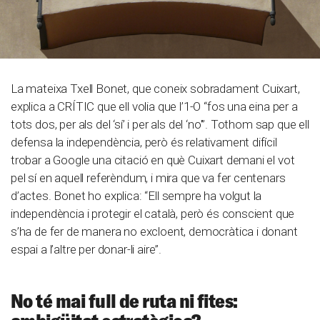
La mateixa Txell Bonet, que coneix sobradament Cuixart,
explica a CRÍTIC que ell volia que l’1-O “fos una eina per a
tots dos, per als del ‘sí’ i per als del ‘no'”. Tothom sap que ell
defensa la independència, però és relativament difícil
trobar a Google una citació en què Cuixart demani el vot
pel sí en aquell referèndum, i mira que va fer centenars
d’actes. Bonet ho explica: “Ell sempre ha volgut la
independència i protegir el català, però és conscient que
s’ha de fer de manera no excloent, democràtica i donant
espai a l’altre per donar-li aire”.
No té mai full de ruta ni fites: