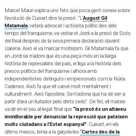
Marcel Mauri explica uns fets que poca gent coneix sobre
l’evolució de Cuixart dins la presó: “L’
August Gil
Matamala
, veterà advocat i activista polític des dels
temps del franquisme, va visitar el Jordi a la presó de Soto
del Real després de la seva primera declaració davant
Llarena. Això el va marcar moltíssim. Gil Matamala fa que
en Jordi se n’adoni que és una peça més en la llarga
història de represaliats del país, el lliga a la història dels
presos polítics del franquisme i alhora amb
independentistes detinguts i empresonats com la Núria
Cadenes. Això fa que ell canviï molt mentalment i
culturalment. Això l’apodera. Se n’adona que ha de ser a
partir d’ara un lluitador pels drets civils”. De fet, ell mateix
va dir en el seu al·legat final que
“la presó és un altaveu
immillorable per denunciar la repressió que pateixen
molts ciutadans a l’Estat espanyol”
. Cuixart, en els
últims mesos, tenia a la garjola les
‘Cartes des de la