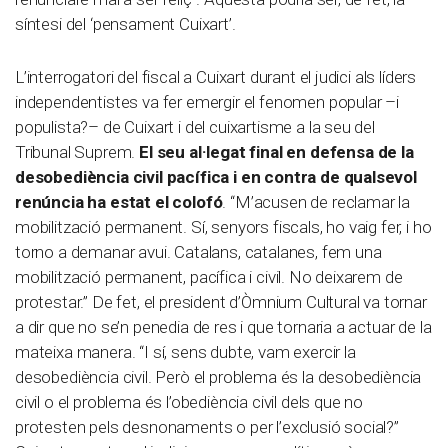
síntesi del ‘pensament Cuixart’.
L’interrogatori del fiscal a Cuixart durant el judici als líders
independentistes va fer emergir el fenomen popular –i
populista?– de Cuixart i del cuixartisme a la seu del
Tribunal Suprem.
El seu al·legat final en defensa de la
desobediència civil pacífica i en contra de qualsevol
renúncia ha estat el colofó
. “M’acusen de reclamar la
mobilització permanent. Sí, senyors fiscals, ho vaig fer, i ho
torno a demanar avui. Catalans, catalanes, fem una
mobilització permanent, pacífica i civil. No deixarem de
protestar.” De fet, el president d’Òmnium Cultural va tornar
a dir que no se’n penedia de res i que tornaria a actuar de la
mateixa manera. “I sí, sens dubte, vam exercir la
desobediència civil. Però el problema és la desobediència
civil o el problema és l’obediència civil dels que no
protesten pels desnonaments o per l’exclusió social?”