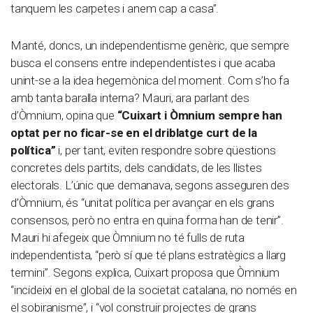
tanquem les carpetes i anem cap a casa”.
Manté, doncs, un independentisme genèric, que sempre
busca el consens entre independentistes i que acaba
unint-se a la idea hegemònica del moment. Com s’ho fa
amb tanta baralla interna? Mauri, ara parlant des
d’Òmnium, opina que
“Cuixart i Òmnium sempre han
optat per no ficar-se en el driblatge curt de la
política”
i, per tant, eviten respondre sobre qüestions
concretes dels partits, dels candidats, de les llistes
electorals. L’únic que demanava, segons asseguren des
d’Òmnium, és “unitat política per avançar en els grans
consensos, però no entra en quina forma han de tenir”.
Mauri hi afegeix que Òmnium no té fulls de ruta
independentista, “però sí que té plans estratègics a llarg
termini”. Segons explica, Cuixart proposa que Òmnium
“incideixi en el global de la societat catalana, no només en
el sobiranisme”, i “vol construir projectes de grans