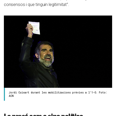
consensos i que tinguin legitimitat”.
Jordi Cuixart durant les mobilitzacions prèvies a l'1-O. Foto:
ACN
La presó com a eina política