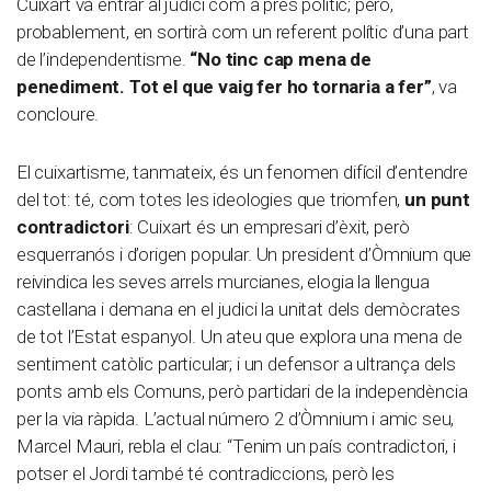
Cuixart va entrar al judici com a pres polític; però,
probablement, en sortirà com un referent polític d’una part
de l’independentisme.
“No tinc cap mena de
penediment. Tot el que vaig fer ho tornaria a fer”
, va
concloure.
El cuixartisme, tanmateix, és un fenomen difícil d’entendre
del tot: té, com totes les ideologies que triomfen,
un punt
contradictori
: Cuixart és un empresari d’èxit, però
esquerranós i d’origen popular. Un president d’Òmnium que
reivindica les seves arrels murcianes, elogia la llengua
castellana i demana en el judici la unitat dels demòcrates
de tot l’Estat espanyol. Un ateu que explora una mena de
sentiment catòlic particular; i un defensor a ultrança dels
ponts amb els Comuns, però partidari de la independència
per la via ràpida. L’actual número 2 d’Òmnium i amic seu,
Marcel Mauri, rebla el clau: “Tenim un país contradictori, i
potser el Jordi també té contradiccions, però les