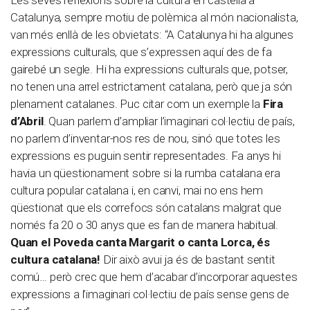
Les seves reflexions sobre la cultura en castellà a
Catalunya, sempre motiu de polèmica al món nacionalista,
van més enllà de les obvietats: “A Catalunya hi ha algunes
expressions culturals, que s’expressen aquí des de fa
gairebé un segle. Hi ha expressions culturals que, potser,
no tenen una arrel estrictament catalana, però que ja són
plenament catalanes. Puc citar com un exemple la
Fira
d’Abril
. Quan parlem d’ampliar l’imaginari col·lectiu de país,
no parlem d’inventar-nos res de nou, sinó que totes les
expressions es puguin sentir representades. Fa anys hi
havia un qüestionament sobre si la rumba catalana era
cultura popular catalana i, en canvi, mai no ens hem
qüestionat que els correfocs són catalans malgrat que
només fa 20 o 30 anys que es fan de manera habitual.
Quan el Poveda canta Margarit o canta Lorca, és
cultura catalana!
Dir això avui ja és de bastant sentit
comú… però crec que hem d’acabar d’incorporar aquestes
expressions a l’imaginari col·lectiu de país sense gens de