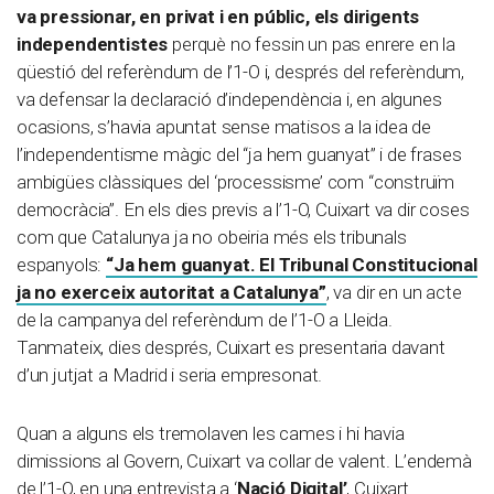
va pressionar, en privat i en públic, els dirigents
independentistes
perquè no fessin un pas enrere
en la
qüestió del referèndum de l’1-O i, després del referèndum,
va defensar la declaració d’independència i, en algunes
ocasions, s’havia apuntat sense matisos a la idea de
l’independentisme màgic del “ja hem guanyat” i de frases
ambigües clàssiques del ‘processisme’ com “construïm
democràcia”. En els dies previs a l’1-O, Cuixart va dir coses
com que Catalunya ja no obeiria més els tribunals
espanyols:
“Ja hem guanyat. El Tribunal Constitucional
ja no exerceix autoritat a Catalunya”
, va dir en un acte
de la campanya del referèndum de l’1-O a Lleida.
Tanmateix, dies després, Cuixart es presentaria davant
d’un jutjat a Madrid i seria empresonat.
Quan a alguns els tremolaven les cames i hi havia
dimissions al Govern, Cuixart va collar de valent. L’endemà
de l’1-O, en una entrevista a ‘
Nació Digital’
, Cuixart