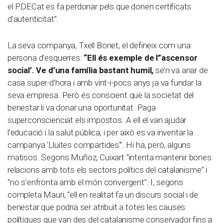
el PDECat es fa perdonar pels que donen certificats
d’autenticitat”.
La seva companya, Txell Bonet, el defineix com una
persona d’esquerres:
“Ell és exemple de l”ascensor
social’. Ve d’una família bastant humil,
se’n va anar de
casa super-d’hora i amb vint-i-pocs anys ja va fundar la
seva empresa. Però és conscient que la societat del
benestar li va donar una oportunitat. Paga
superconscienciat els impostos. A ell el van ajudar
l’educació i la salut pública, i per això es va inventar la
campanya ‘Lluites compartides'”. Hi ha, però, alguns
matisos. Segons Muñoz, Cuixart “intenta mantenir bones
relacions amb tots els sectors polítics del catalanisme” i
“no s’enfronta amb el món convergent”. I, segons
completa Mauri, “ell en realitat fa un discurs social i de
benestar que podria ser atribuït a totes les causes
polítiques que van des del catalanisme conservador fins a