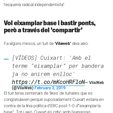
l’esquerra radical independentista”.
Vol eixamplar base i bastir ponts,
però a través del ‘compartir’
Fa alguns mesos, un tuit de ‘
Vilaweb’
deia això:
[VÍDEOS] Cuixart: 'Amb el
terme “eixamplar” per bandera
ja no anirem enlloc'
https://t.co/mKcoHRFloN
— VilaWeb
(@VilaWeb)
February 3, 2019
El tuit tenia centenars de ‘likes’ de tuitaires que es
congratulaven perquè suposadament Cuixart estaria en
contra de la línia política d’ERC post-1-O d'”eixamplar la
base”. Tot i això, Cuixart és crític amb l’expressió