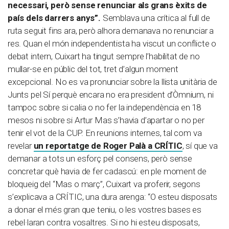
necessari, però sense renunciar als grans èxits de
país dels darrers anys”.
Semblava una crítica al full de
ruta seguit fins ara, però alhora demanava no renunciar a
res. Quan el món independentista ha viscut un conflicte o
debat intern, Cuixart ha tingut sempre l’habilitat de no
mullar-se en públic del tot, tret d’algun moment
excepcional. No es va pronunciar sobre la llista unitària de
Junts pel Sí perquè encara no era president d’Òmnium, ni
tampoc sobre si calia o no fer la independència en 18
mesos ni sobre si Artur Mas s’havia d’apartar o no per
tenir el vot de la CUP. En reunions internes, tal com va
revelar
un reportatge de Roger Palà a CRÍTIC
, sí que va
demanar a tots un esforç pel consens, però sense
concretar què havia de fer cadascú: en ple moment de
bloqueig del “Mas o març”, Cuixart va proferir, segons
s’explicava a CRÍTIC, una dura arenga: “O esteu disposats
a donar el més gran que teniu, o les vostres bases es
rebel·laran contra vosaltres. Si no hi esteu disposats,