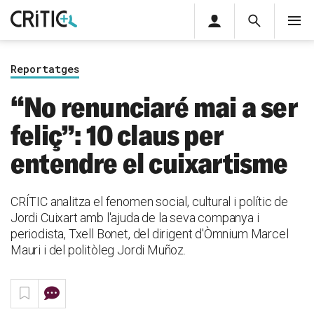
Àrea
Cerca
M
privada
Cerca
Subscriu-t'hi
Cerc
per...
Reportatges
Inicia sessió
“No renunciaré mai a ser
feliç”: 10 claus per
entendre el cuixartisme
CRÍTIC analitza el fenomen social, cultural i polític de
Jordi Cuixart amb l'ajuda de la seva companya i
periodista, Txell Bonet, del dirigent d'Òmnium Marcel
Mauri i del politòleg Jordi Muñoz.