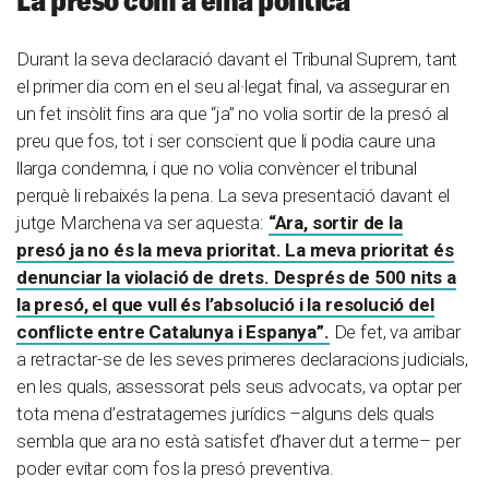
Durant la seva declaració davant el Tribunal Suprem, tant
el primer dia com en el seu al·legat final, va assegurar en
un fet insòlit fins ara que “ja” no volia sortir de la presó al
preu que fos, tot i ser conscient que li podia caure una
llarga condemna, i que no volia convèncer el tribunal
perquè li rebaixés la pena. La seva presentació davant el
jutge Marchena va ser aquesta:
“Ara, sortir de la
presó ja no és la meva prioritat. La meva prioritat és
denunciar la violació de drets. Després de 500 nits a
la presó, el que vull és l’absolució i la resolució del
conflicte entre Catalunya i Espanya”.
De fet, va arribar
a retractar-se de les seves primeres declaracions judicials,
en les quals, assessorat pels seus advocats, va optar per
tota mena d’estratagemes jurídics –alguns dels quals
sembla que ara no està satisfet d’haver dut a terme– per
poder evitar com fos la presó preventiva.