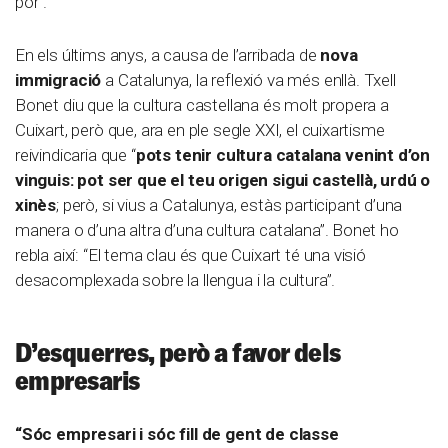
por”.
En els últims anys, a causa de l’arribada de
nova
immigració
a Catalunya, la reflexió va més enllà. Txell
Bonet diu que la cultura castellana és molt propera a
Cuixart, però que, ara en ple segle XXI, el cuixartisme
reivindicaria que “
pots tenir cultura catalana venint d’on
vinguis: pot ser que el teu origen sigui castellà, urdú o
xinès
; però, si vius a Catalunya, estàs participant d’una
manera o d’una altra d’una cultura catalana”. Bonet ho
rebla així: “El tema clau és que Cuixart té una visió
desacomplexada sobre la llengua i la cultura”.
D’esquerres, però a favor dels
empresaris
“Sóc empresari i sóc fill de gent de classe