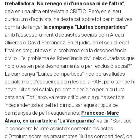
treballadora. No renego ni d’una cosa ni de l’altra”
,
deia en una altra entrevista a CRÍTIC. Però, en el seu
currículum d’activista, ha destacat sobretot per iniciatives
com la de llançar
la campanya “Lluites compartides”
amb l’assessorament d’activistes socials com Arcadi
Oliveres o David Fernàndez. En el judici, en el seu al·legat
final, es preguntava si el problema era la desobediència
civil o… “el problema és l’obediència civil dels ciutadans que
no protesten pels desnonaments o per l’exclusió social?”.
La campanya “Lluites compartides” incorporava lluites
socials molt d’esquerres com les de la PAH, però també hi
havia lluites pel català, pel dret a decidir o per la cultura
catalana. Tot i això, va rebre crítiques d’alguns sectors
independentistes pel fet d’impulsar aquest tipus de
campanyes de perfil esquerranós.
Francesc-Marc
Álvaro, en un article a ‘La Vanguardia’
, va dir: “Sort que
la consellera Munté assisteix contenta als actes
d’Òmnium sobre les presumptes “lluites compartides”, on