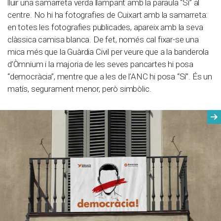
lluir una samarreta verda llampant amb la paraula “Sí” al
centre. No hi ha fotografies de Cuixart amb la samarreta:
en totes les fotografies publicades, apareix amb la seva
clàssica camisa blanca. De fet, només cal fixar-se una
mica més que la Guàrdia Civil per veure que a la banderola
d’Òmnium i la majoria de les seves pancartes hi posa
“democràcia”, mentre que a les de l’ANC hi posa “Sí”. És un
matís, segurament menor, però simbòlic.
Seg