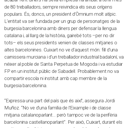
de 80 treballadors, sempre reivindica els seus orígens
populars. És, doncs, un president d’Òmnium molt atípic.
L’entitat va ser fundada per un grup de personatges de la
burgesia barcelonina amb diners per defensar la llengua
catalana i, al llarg de la història, gairebé tots –per no dir
tots– els seus presidents venien de classes mitjanes o
altes barcelonines. Cuixart no ve d’aquest món: fill d’una
carnissera murciana i d’un treballador industrial badaloní, va
néixer al poble de Santa Perpetua de Mogoda i va estudiar
FP en un institut públic de Sabadell. Probablement no va
compartir escola ni institut amb cap membre de la
burgesia barcelonina.
“Expressa una part del país que és així”, assegura Jordi
Muñoz. “No ve d’una família de l’Eixample i de classe
mitjana catalanoparlant… però tampoc ve de la perifèria
barcelonina castellanoparlant”. Per això, Cuixart, durant els