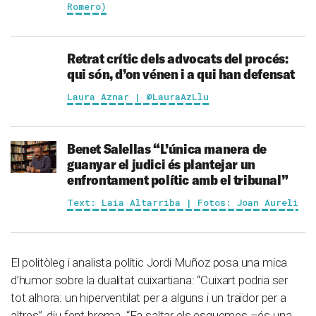
Romero)
Retrat crític dels advocats del procés:
qui són, d’on vénen i a qui han defensat
Laura Aznar | @LauraAzLlu
Benet Salellas
“L’única manera de
guanyar el judici és plantejar un
enfrontament polític amb el tribunal”
Text: Laia Altarriba | Fotos: Joan Aureli
El politòleg i analista polític Jordi Muñoz posa una mica
d’humor sobre la dualitat cuixartiana: “Cuixart podria ser
tot alhora: un hiperventilat per a alguns i un traïdor per a
altres”, diu fent broma. “Fa saltar els esquemes –és una