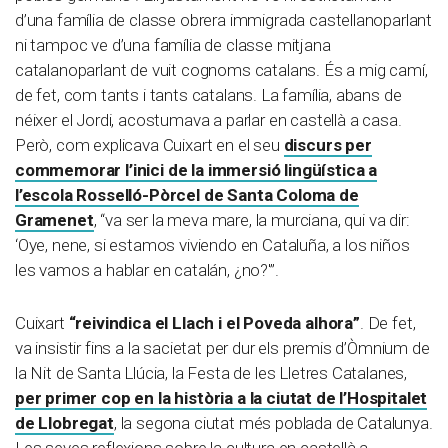
d’una família de classe obrera immigrada castellanoparlant
ni tampoc ve d’una família de classe mitjana
catalanoparlant de vuit cognoms catalans. És a mig camí,
de fet, com tants i tants catalans. La família, abans de
néixer el Jordi, acostumava a parlar en castellà a casa.
Però, com explicava Cuixart en el seu
discurs per
commemorar l’inici de la immersió lingüística a
l’escola Rosselló-Pòrcel de Santa Coloma de
Gramenet
, “va ser la meva mare, la murciana, qui va dir:
‘Oye, nene, si estamos viviendo en Cataluña, a los niños
les vamos a hablar en catalán, ¿no?'”.
Cuixart
“reivindica el Llach i el Poveda alhora”
.
De fet,
va insistir fins a la sacietat per dur els premis d’Òmnium de
la Nit de Santa Llúcia, la Festa de les Lletres Catalanes,
per primer cop en la història a la ciutat de l’Hospitalet
de Llobregat
, la segona ciutat més poblada de Catalunya.