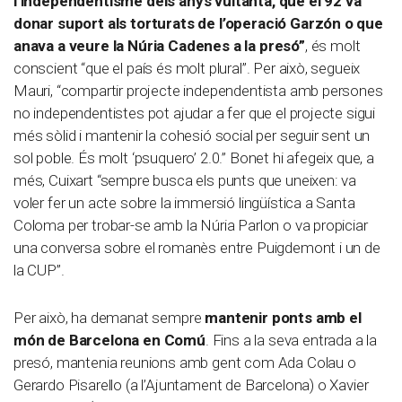
l’independentisme dels anys vuitanta, que el 92 va
donar suport als torturats de l’operació Garzón o que
anava a veure la Núria Cadenes a la presó”
, és molt
conscient “que el país és molt plural”. Per això, segueix
Mauri, “compartir projecte independentista amb persones
no independentistes pot ajudar a fer que el projecte sigui
més sòlid i mantenir la cohesió social per seguir sent un
sol poble. És molt ‘psuquero’ 2.0.” Bonet hi afegeix que, a
més, Cuixart “sempre busca els punts que uneixen: va
voler fer un acte sobre la immersió lingüística a Santa
Coloma per trobar-se amb la Núria Parlon o va propiciar
una conversa sobre el romanès entre Puigdemont i un de
la CUP”.
Per això, ha demanat sempre
mantenir ponts amb el
món de Barcelona en Comú
. Fins a la seva entrada a la
presó, mantenia reunions amb gent com Ada Colau o
Gerardo Pisarello (a l’Ajuntament de Barcelona) o Xavier