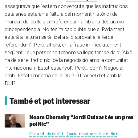
assegurava que “estem convençuts que les institucions
catalanes estaran a l’altura del moment històric i del
mandat de les lleis del referèndum amb una declaració
d’independència. No tenim cap dubte que el Parlament
estarà a l’altura i serà fidel a allò aprovat a la llei del
referèndum”. Però, alhora, en la frase immediatament
següent, i que potser no tothom va llegir, també deia: “Això
ha de ser el tret d’inici de la negociació amb la comunitat
internacional i l’Estat espanyol”. Però… com? Negociar
amb l’Estat l’endemà de la DUI? O tirar pel dret amb la
DUI?
També et pot interessar
Noam Chomsky
“Jordi Cuixart és un pres
polític”
Ricard Ustrell (amb traducció de Mar