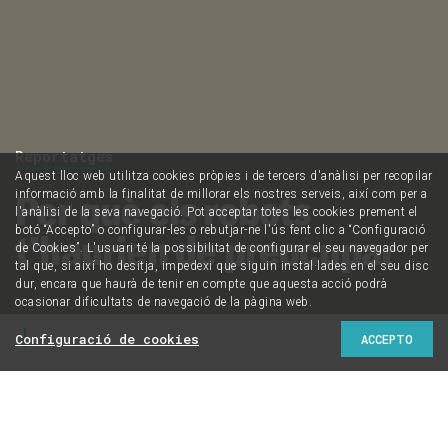
Reportatges
Aquest lloc web utilitza cookies pròpies i de tercers d'anàlisi per recopilar
Per què els robots
informació amb la finalitat de millorar els nostres serveis, així com per a
l'anàlisi de la seva navegació. Pot acceptar totes les cookies prement el
botó “Accepto” o configurar-les o rebutjar-ne l'ús fent clic a “Configuració
t’haurien de preocupar
de Cookies”. L'usuari té la possibilitat de configurar el seu navegador per
tal que, si així ho desitja, impedexi que siguin instal·lades en el seu disc
dur, encara que haurà de tenir en compte que aquesta acció podrà
ocasionar dificultats de navegació de la pàgina web.
Configuració de cookies
ACCEPTO
Com afectarà la robòtica la desigualtat social i
econòmica? Pot servir per reduir els espais a la
democràcia? Sorgirà una nova espècie d'humans