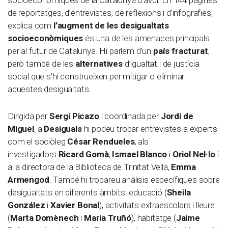
socioeconòmiques de la Catalunya d’avui. En 144 pàgines
de reportatges, d’entrevistes, de reflexions i d’infografies,
explica com
l’augment de les desigualtats
socioeconòmiques
és una de les amenaces principals
per al futur de Catalunya. Hi parlem d’un
país fracturat
,
però també de les
alternatives
d’igualtat i de justícia
social que s’hi construeixen per mitigar o eliminar
aquestes desigualtats.
Dirigida per
Sergi Picazo
i coordinada per
Jordi de
Miguel
, a
Desiguals
hi podeu trobar entrevistes a experts
com el sociòleg
César Rendueles
, als
investigadors
Ricard Gomà
,
Ismael Blanco
i
Oriol Nel·lo
i
a la directora de la Biblioteca de Trinitat Vella,
Emma
Armengod
. També hi trobareu anàlisis específiques sobre
desigualtats en diferents àmbits: educació (
Sheila
González
i
Xavier Bonal
), activitats extraescolars i lleure
(
Marta Domènech
i
Maria Truñó
), habitatge (
Jaime