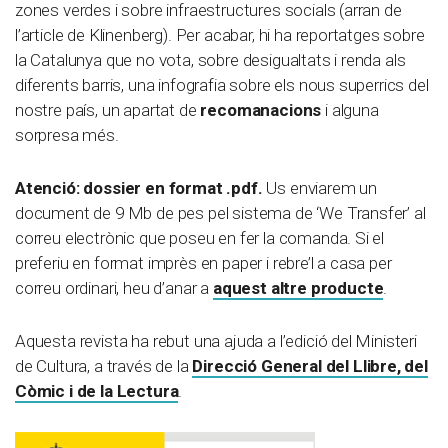
zones verdes i sobre infraestructures socials (arran de
l’article de Klinenberg). Per acabar, hi ha reportatges sobre
la Catalunya que no vota, sobre desigualtats i renda als
diferents barris, una infografia sobre els nous superrics del
nostre país, un apartat de
recomanacions
i alguna
sorpresa més.
Atenció: dossier en format .pdf.
Us enviarem un
document de 9 Mb de pes pel sistema de ‘We Transfer’ al
correu electrònic que poseu en fer la comanda. Si el
preferiu en format imprès en paper i rebre’l a casa per
correu ordinari, heu d’anar a
aquest altre producte
.
Aquesta revista ha rebut una ajuda a l’edició del Ministeri
de Cultura, a través de la
Direcció General del Llibre, del
Còmic i de la Lectura
.