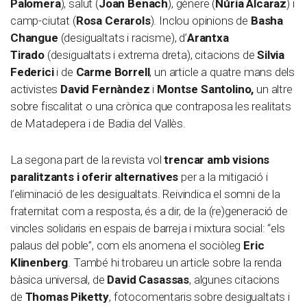
Palomera
), salut (
Joan Benach
), gènere (
Núria Alcaraz
) i
camp-ciutat (
Rosa Cerarols
). Inclou opinions de
Basha
Changue
(desigualtats i racisme), d’
Arantxa
Tirado
(desigualtats i extrema dreta), citacions de
Silvia
Federici
i de
Carme Borrell
, un article a quatre mans dels
activistes
David Fernàndez
i
Montse Santolino,
un altre
sobre fiscalitat o una crònica que contraposa les realitats
de Matadepera i de Badia del Vallès.
La segona part de la revista vol
trencar amb visions
paralitzants i oferir alternatives
per a la mitigació i
l’eliminació de les desigualtats. Reivindica el somni de la
fraternitat com a resposta, és a dir, de la (re)generació de
vincles solidaris en espais de barreja i mixtura social: “els
palaus del poble”, com els anomena el sociòleg
Eric
Klinenberg
. També hi trobareu un article sobre la renda
bàsica universal, de
David Casassas
, algunes citacions
de
Thomas Piketty
, fotocomentaris sobre desigualtats i