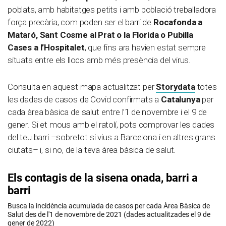
poblats, amb habitatges petits i amb població treballadora
força precària, com poden ser el barri de
Rocafonda a
Mataró, Sant Cosme al Prat o la Florida o Pubilla
Cases a l’Hospitalet
, que fins ara havien estat sempre
situats entre els llocs amb més presència del virus.
Consulta en aquest mapa actualitzat per
Storydata
totes
les dades de casos de Covid confirmats a
Catalunya
per
cada àrea bàsica de salut entre l’1 de novembre i el 9 de
gener. Si et mous amb el ratolí, pots comprovar les dades
del teu barri –sobretot si vius a Barcelona i en altres grans
ciutats– i, si no, de la teva àrea bàsica de salut.