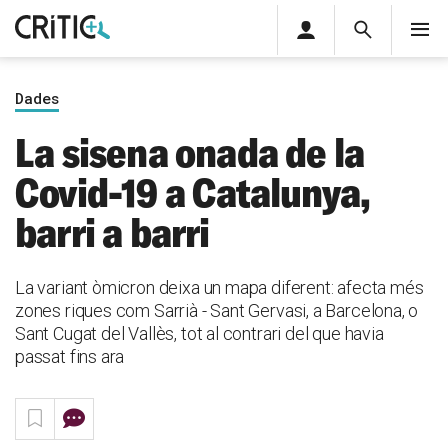
Àrea
Cerca
M
privada
Cerca
Subscriu-t'hi
Cerc
per...
Dades
Inicia sessió
La sisena onada de la
Covid-19 a Catalunya,
barri a barri
La variant òmicron deixa un mapa diferent: afecta més
zones riques com Sarrià - Sant Gervasi, a Barcelona, o
Sant Cugat del Vallès, tot al contrari del que havia
passat fins ara