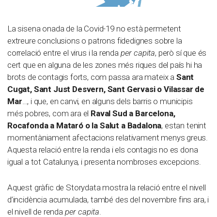
La sisena onada de la Covid-19 no està permetent
extreure conclusions o patrons fidedignes sobre la
correlació entre el virus i la renda
per capita
, però sí que és
cert que en alguna de les zones més riques del país hi ha
brots de contagis forts, com passa ara mateix a
Sant
Cugat, Sant Just Desvern, Sant Gervasi o Vilassar de
Mar
…, i que, en canvi, en alguns dels barris o municipis
més pobres, com ara el
Raval Sud a Barcelona,
Rocafonda a Mataró o la Salut a Badalona
, estan tenint
momentàniament afectacions relativament menys greus.
Aquesta relació entre la renda i els contagis no es dona
igual a tot Catalunya, i presenta nombroses excepcions.
Aquest gràfic de Storydata mostra la relació entre el nivell
d’incidència acumulada, també des del novembre fins ara, i
el nivell de renda
per capita
.