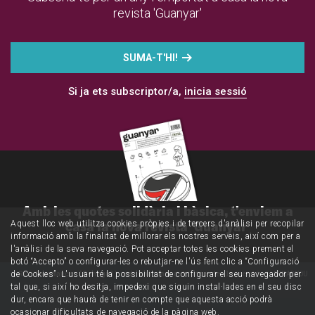
revista 'Guanyar'
SUMA-T'HI!
Si ja ets subscriptor/a,
inicia sessió
Amb les quotes solidària i bàsica, t'enviem a
casa la nova revista 'Guanyar'
Aquest lloc web utilitza cookies pròpies i de tercers d'anàlisi per recopilar
informació amb la finalitat de millorar els nostres serveis, així com per a
l'anàlisi de la seva navegació. Pot acceptar totes les cookies prement el
botó “Accepto” o configurar-les o rebutjar-ne l'ús fent clic a “Configuració
de Cookies”. L'usuari té la possibilitat de configurar el seu navegador per
Riu Casamance (Senegal) amb una canoa típica de la regió / ARMADYOU
tal que, si així ho desitja, impedexi que siguin instal·lades en el seu disc
dur, encara que haurà de tenir en compte que aquesta acció podrà
ocasionar dificultats de navegació de la pàgina web.