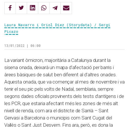
Laura Navarro i Oriol Díez (Storydata) / Sergi
Picazo
13/01/2022 | 06:00
La variant òmicron, majoritària a Catalunya durant la
sisena onada, deixarà un mapa d’afectació per barris i
àrees bàsiques de salut ben diferent al d’altres onades.
Aquesta onada, que va començar al mes de novembre i va
tenir el seu pic pels volts de Nadal, semblaria, sempre
segons dades oficials provinents dels tests d’antígens i de
les PCR, que estaria afectant més les zones de més alt
nivell de renda, com ara el districte de Sarrià – Sant
Gervasi a Barcelona o municipis com Sant Cugat del
Vallès o Sant Just Desvern. Fins ara, però, es dona la