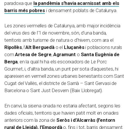
paradoxa que
la pandèmia s’havia acarnissat amb els
barris més pobres
i densament poblats de Catalunya.
Les zones vermelles de Catalunya, amb major incidència
del virus des de l’1 de novembre, són, d’una banda,
territoris amb turisme de natura o d’hivern, com ara el
Ripollès
, l’
Alt Berguedà
o el
Lluçanès
i poblacions rurals
com
Artesa de Segre
,
Agramunt
o
Santa Eugènia de
Berga
, en la qual hi ha els escorxadors de Le Porc
Gourmet, i, d’altra banda, un punt per sota d’aquestes, hi
apareixen en vermell zones urbanes benestants com Sant
Cugat del Vallès, el districte de Sarrià – Sant Gervasi de
Barcelona o Sant Just Desvern (Baix Llobregat).
En canvi, la sisena onada no estaria afectant, segons les
dades oficials, territoris que havien patit molt en onades
anteriors com la zona de
Seròs i d’Alcarràs (l’entorn
rural de Lleida), l’Empordà
o, fins i tot, barris densament