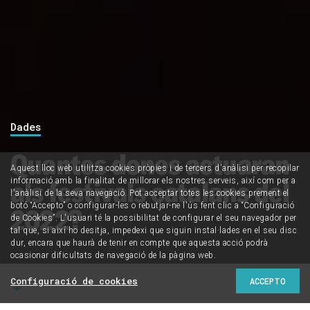
Dades
Quantes dones actuaran
Aquest lloc web utilitza cookies pròpies i de tercers d'anàlisi per recopilar
als festivals catalans del
informació amb la finalitat de millorar els nostres serveis, així com per a
l'anàlisi de la seva navegació. Pot acceptar totes les cookies prement el
botó “Accepto” o configurar-les o rebutjar-ne l'ús fent clic a “Configuració
2022?
de Cookies”. L'usuari té la possibilitat de configurar el seu navegador per
tal que, si així ho desitja, impedexi que siguin instal·lades en el seu disc
dur, encara que haurà de tenir en compte que aquesta acció podrà
ocasionar dificultats de navegació de la pàgina web.
Configuració de cookies
ACCEPTO