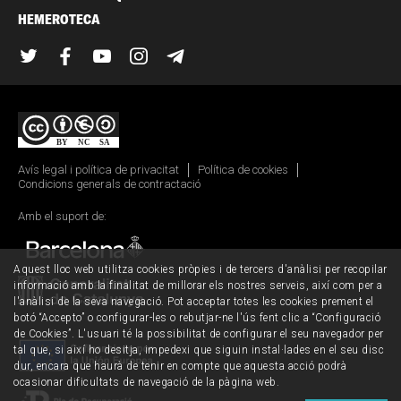
HEMEROTECA
Twitter
Facebook
YouTube
Instagram
Telegram
Avís legal i política de privacitat
Política de cookies
Condicions generals de contractació
Amb el suport de:
Aquest lloc web utilitza cookies pròpies i de tercers d'anàlisi per recopilar
informació amb la finalitat de millorar els nostres serveis, així com per a
l'anàlisi de la seva navegació. Pot acceptar totes les cookies prement el
botó “Accepto” o configurar-les o rebutjar-ne l'ús fent clic a “Configuració
de Cookies”. L'usuari té la possibilitat de configurar el seu navegador per
tal que, si així ho desitja, impedexi que siguin instal·lades en el seu disc
dur, encara que haurà de tenir en compte que aquesta acció podrà
ocasionar dificultats de navegació de la pàgina web.