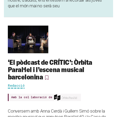
que el món mai no serà seu
‘El pòdcast de CRÍTIC’: Òrbita
Paral·lel i l’escena musical
barcelonina
Redacció
Amb la col·laboració de
Conversem amb Anna Cerdà i Guillem Simó sobre la
mostra musical que impulsen Paral·lel 62 i la Casa de