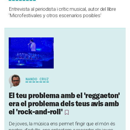
Entrevista al periodista i crític musical, autor del llibre
'Microfestivales y otros escenarios posibles'
NANDO CRUZ
El teu problema amb el 'reggaeton'
era el problema dels teus avis amb
el 'rock-and-roll'
De joves, la música ens permet fingir que el món és
nostre; d’adults, ens entestem a recordar als joves