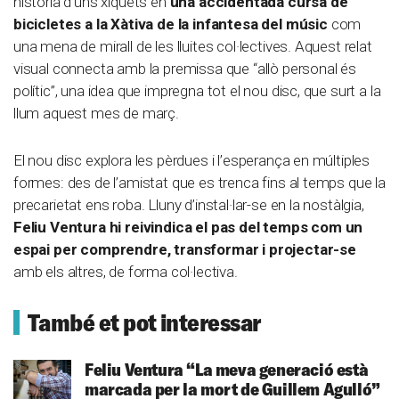
història d’uns xiquets en
una accidentada cursa de
bicicletes a la Xàtiva de la infantesa del músic
com
una mena de mirall de les lluites col·lectives. Aquest relat
visual connecta amb la premissa que “allò personal és
polític”, una idea que impregna tot el nou disc, que surt a la
llum aquest mes de març.
El nou disc explora les pèrdues i l’esperança en múltiples
formes: des de l’amistat que es trenca fins al temps que la
precarietat ens roba. Lluny d’instal·lar-se en la nostàlgia,
Feliu Ventura hi reivindica el pas del temps com un
espai per comprendre, transformar i projectar-se
amb els altres, de forma col·lectiva.
També et pot interessar
Feliu Ventura
“La meva generació està
marcada per la mort de Guillem Agulló”