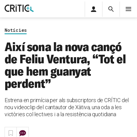
Àrea
Cerca
M
privada
Cerca
Subscriu-t'hi
Cerc
per...
Notícies
Inicia sessió
Així sona la nova cançó
de Feliu Ventura, “Tot el
que hem guanyat
perdent”
Estrena en primícia per als subscriptors de CRÍTIC del
nou videoclip del cantautor de Xàtiva, una oda a les
victòries col·lectives i a la resistència quotidiana