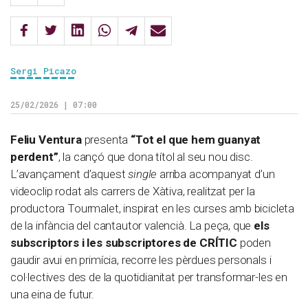
Sergi Picazo
25/02/2026 | 07:00
Feliu Ventura
presenta
“Tot el que hem guanyat
perdent”
, la cançó que dona títol al seu nou disc.
L’avançament d’aquest
single
arriba acompanyat d’un
videoclip rodat als carrers de Xàtiva, realitzat per la
productora Tourmalet, inspirat en les curses amb bicicleta
de la infància del cantautor valencià. La peça, que
els
subscriptors i les subscriptores de CRÍTIC
poden
gaudir avui en primícia, recorre les pèrdues personals i
col·lectives des de la quotidianitat per transformar-les en
una eina de futur.