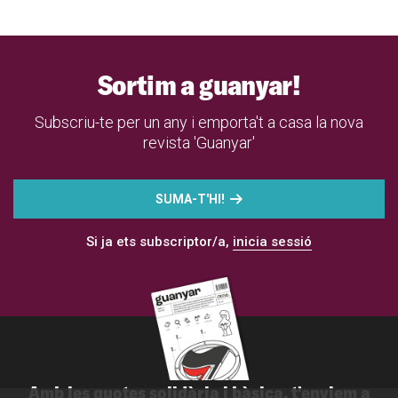
Sortim a guanyar!
Subscriu-te per un any i emporta't a casa la nova
revista 'Guanyar'
SUMA-T'HI!
Si ja ets subscriptor/a,
inicia sessió
Amb les quotes solidària i bàsica, t'enviem a