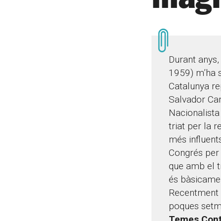
Durant anys, 
1959) m’ha s
Catalunya re
Salvador Car
Nacionalista 
triat per la
més influent
Congrés per 
que amb el t
és bàsicamen
Recentment h
poques setma
Temes Cont