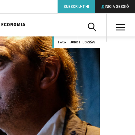
SUBSCRIU-T'HI
INICIA SESSIÓ
ECONOMIA
Cerca
M
Foto: JORDI BORRÀS
Cerca