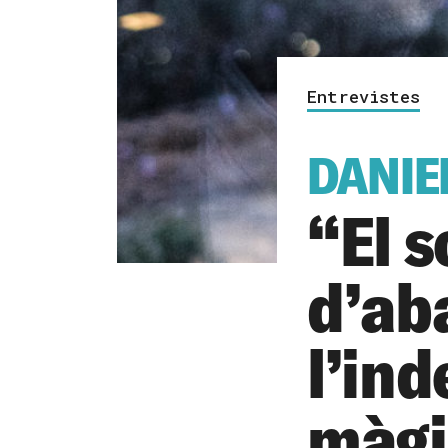
Entrevistes
DANIE
“El 
d’ab
l’in
màgi