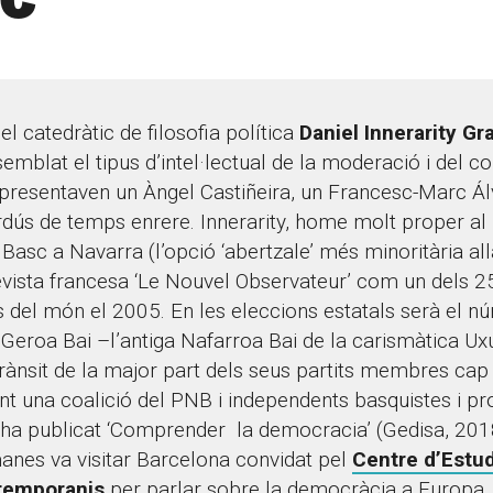
el catedràtic de filosofia política
Daniel Innerarity Gr
emblat el tipus d’intel·lectual de la moderació i del c
presentaven un Àngel Castiñeira, un Francesc-Marc Ál
dús de temps enrere. Innerarity, home molt proper al 
Basc a Navarra (l’opció ‘abertzale’ més minoritària all
 revista francesa ‘Le Nouvel Observateur’ com un dels 
s del món el 2005. En les eleccions estatals serà el n
Geroa Bai –l’antiga Nafarroa Bai de la carismàtica Ux
rànsit de la major part dels seus partits membres cap
t una coalició del PNB i independents basquistes i pro
a publicat ‘Comprender la democracia’ (Gedisa, 201
nes va visitar Barcelona convidat pel
Centre d’Estud
emporanis
per parlar sobre la democràcia a Europa.