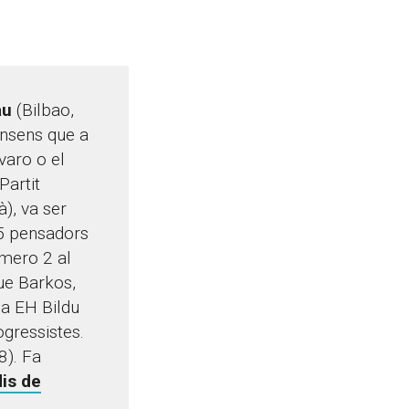
au
(Bilbao,
onsens que a
varo o el
Partit
à), va ser
25 pensadors
úmero 2 al
ue Barkos,
 a EH Bildu
gressistes.
8). Fa
is de