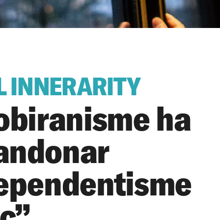
L INNERARITY
sobiranisme ha
andonar
dependentisme
c”