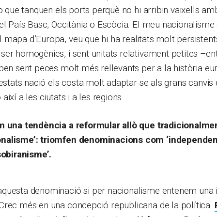
 o que tanquen els ports perquè no hi arribin vaixells a
el País Basc, Occitània o Escòcia. El meu nacionalisme 
mapa d’Europa, veu que hi ha realitats molt persistents 
er homogènies, i sent unitats relativament petites –ent
ben sent peces molt més rellevants per a la història eu
 estats nació els costa molt adaptar-se als grans canvis
ixí a les ciutats i a les regions.
m una tendència a reformular allò que tradicionalm
nalisme’: triomfen denominacions com ‘independe
sobiranisme’.
questa denominació si per nacionalisme entenem una id
Crec més en una concepció republicana de la política.