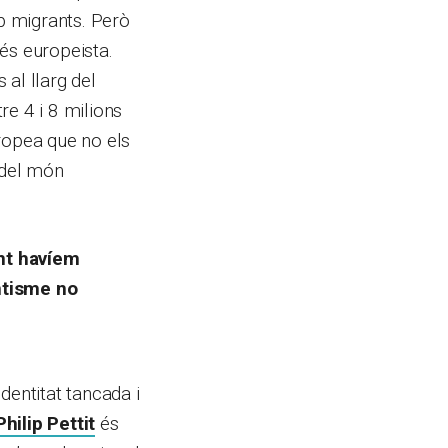
mb migrants. Però
és europeista.
al llarg del
re 4 i 8 milions
ropea que no els
 del món
ent havíem
ntisme no
entitat tancada i
Philip Pettit
és