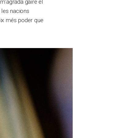
 m’agrada gaire el
 les nacions
eix més poder que