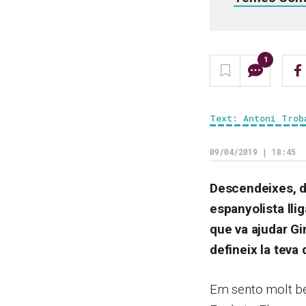
1
Text: Antoni Trob
09/04/2019 | 18:45
Descendeixes, d’
espanyolista lli
que va ajudar Gi
defineix la teva 
Em sento molt bé 