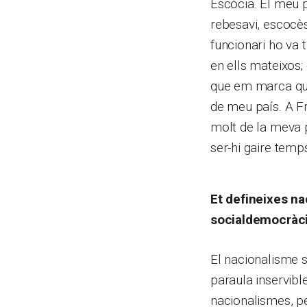
Escòcia. El meu p
rebesavi, escocès
funcionari ho va 
en ells mateixos;
que em marca quas
de meu país. A Fr
molt de la meva p
ser-hi gaire temp
Et defineixes na
socialdemocràci
El nacionalisme 
paraula inservibl
nacionalismes, p