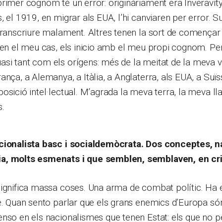
rimer cognom té un error: originàriament era Inveravit
, el 1919, en migrar als EUA, l’hi canviaren per error. 
transcriure malament. Altres tenen la sort de començar 
 en el meu cas, els inicio amb el meu propi cognom. Per
i tant com els orígens: més de la meitat de la meva vi
ança, a Alemanya, a Itàlia, a Anglaterra, als EUA, a Suï
osició intel·lectual. M’agrada la meva terra, la meva l
s.
cionalista basc i socialdemòcrata. Dos conceptes, n
a, molts esmenats i que semblen, semblaven, en cri
significa massa coses. Una arma de combat polític. Ha 
e. Quan sento parlar que els grans enemics d’Europa só
enso en els nacionalismes que tenen Estat: els que no 