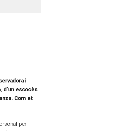
servadora i
da, d’un escocès
eñanza. Com et
personal per