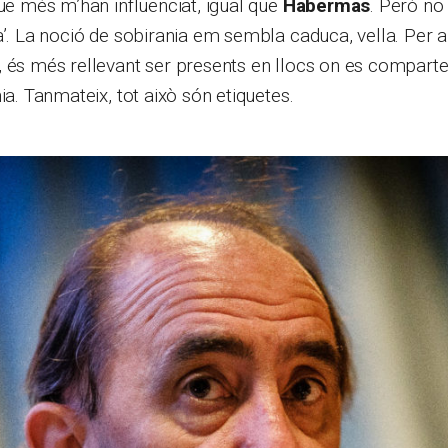
que més m’han influenciat, igual que
Habermas
. Però no
a’. La noció de sobirania em sembla caduca, vella. Per a
, és més rellevant ser presents en llocs on es compart
ia. Tanmateix, tot això són etiquetes.