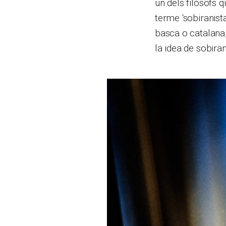
un dels filòsofs 
terme ‘sobiranist
basca o catalana
la idea de sobiran