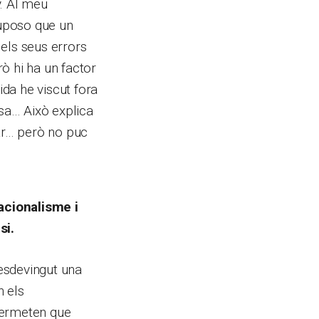
y. Al meu
Suposo que un
els seus errors
ò hi ha un factor
da he viscut fora
ssa… Això explica
lar… però no puc
acionalisme i
si.
esdevingut una
n els
permeten que