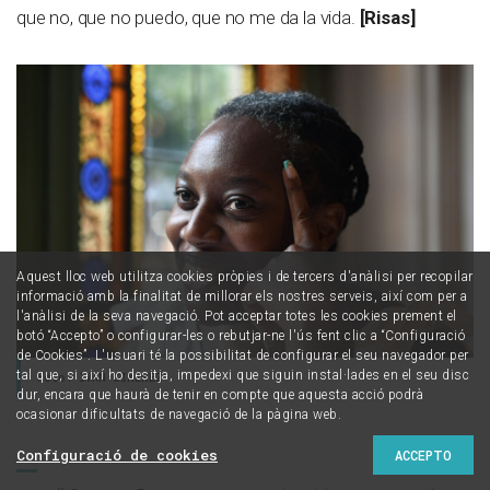
que no, que no puedo, que no me da la vida.
[Risas]
Aquest lloc web utilitza cookies pròpies i de tercers d'anàlisi per recopilar
informació amb la finalitat de millorar els nostres serveis, així com per a
l'anàlisi de la seva navegació. Pot acceptar totes les cookies prement el
botó “Accepto” o configurar-les o rebutjar-ne l'ús fent clic a “Configuració
de Cookies”. L'usuari té la possibilitat de configurar el seu navegador per
tal que, si així ho desitja, impedexi que siguin instal·lades en el seu disc
Foto: IVAN GIMÉNEZ
dur, encara que haurà de tenir en compte que aquesta acció podrà
ocasionar dificultats de navegació de la pàgina web.
Configuració de cookies
ACCEPTO