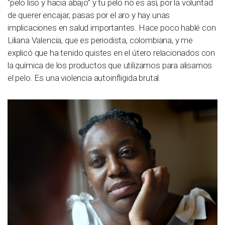
“pelo liso y hacia abajo” y tu pelo no es así, por la voluntad
de querer encajar, pasas por el aro y hay unas
implicaciones en salud importantes. Hace poco hablé con
Liliana Valencia, que es periodista, colombiana, y me
explicó que ha tenido quistes en el útero relacionados con
la química de los productos que utilizamos para alisarnos
el pelo. Es una violencia autoinfligida brutal.