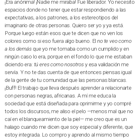
¡Era anónima! ¡Nadie me miraba! Fue liberador. Yo necesito
espacios donde no tener que estar respondiendo a las
expectativas, a los patrones, a los estereotipos del
imaginario de otras personas. Quiero ser yo y ya está.
Porque luego están esos que te dicen que no ven los
colores como si eso fuera algo bueno. El
no te veo como
a los demás
que yo me tomaba como un cumplido y en
ningún caso lo era, porque en el fondo lo que me estaban
diciendo era:
tú eres como nosotros
y esa validación me
servía. Y no te das cuenta de que entonces piensas igual
de la gente de tu comunidad que las personas blancas.
¡Buff! El trabajo que lleva después aprender a relacionarte
con personas negras, africanas. A mí me educa la
sociedad que está diseñada para oprimirme y yo compré
todos los discursos, me aliso el pelo —menos mal que no
caí en el blanqueamiento de la piel— me creo que es un
halago cuando me dicen que soy especial y diferente, que
estoy integrada. Lo compro y aprendo al mismo tiempo