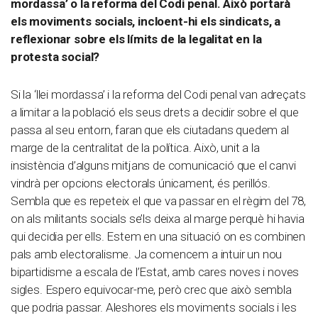
mordassa’ o la reforma del Codi penal. Això portarà
els moviments socials, incloent-hi els sindicats, a
reflexionar sobre els límits de la legalitat en la
protesta social?
Si la ‘llei mordassa’ i la reforma del Codi penal van adreçats
a limitar a la població els seus drets a decidir sobre el que
passa al seu entorn, faran que els ciutadans quedem al
marge de la centralitat de la política. Això, unit a la
insistència d’alguns mitjans de comunicació que el canvi
vindrà per opcions electorals únicament, és perillós.
Sembla que es repeteix el que va passar en el règim del 78,
on als militants socials se’ls deixa al marge perquè hi havia
qui decidia per ells. Estem en una situació on es combinen
pals amb electoralisme. Ja comencem a intuir un nou
bipartidisme a escala de l’Estat, amb cares noves i noves
sigles. Espero equivocar-me, però crec que això sembla
que podria passar. Aleshores els moviments socials i les