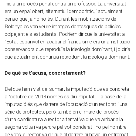
inicia un procés penal contra un professor. La universitat
era un espai obert, alternatiu i democràtic, i actualment
penso que ja no ho és. Durant les mobilitzacions de
Bolonya es van veure imatges dantesques de policies
colpejant els estudiants. Podríem dir que la universitat a
l’Estat espanyol en acabar el franquisme era una institució
conservadora que reproduïa la ideologia dominant, i jo diria
que actualment continua reproduint la ideologia dominant.
De què se t’acusa, concretament?
Del que hem vist del sumari, la imputació que es concreta
a l’octubre del 2013 només es diu imputat. I la base de la
imputació és que darrere de l’ocupació d’un rectorat i una
sèrie de protestes, però també en el marc del procés
d’una candidatura a rector alternativa que va arribar a la
segona volta i va perdre pel vot ponderat i no pel nombre
de vots, el rector va dir que al darrere hi havia un entramat