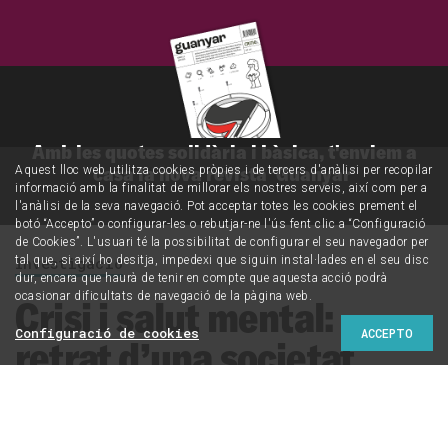
Amb les quotes solidària i bàsica, t'enviem a
casa la nova revista 'Guanyar'
Aquest lloc web utilitza cookies pròpies i de tercers d'anàlisi per recopilar
informació amb la finalitat de millorar els nostres serveis, així com per a
l'anàlisi de la seva navegació. Pot acceptar totes les cookies prement el
botó “Accepto” o configurar-les o rebutjar-ne l'ús fent clic a “Configuració
de Cookies”. L'usuari té la possibilitat de configurar el seu navegador per
tal que, si així ho desitja, impedexi que siguin instal·lades en el seu disc
Investigació
dur, encara que haurà de tenir en compte que aquesta acció podrà
ocasionar dificultats de navegació de la pàgina web.
Crisi i salut mental:
Configuració de cookies
ACCEPTO
retrat d’una societat
ferida