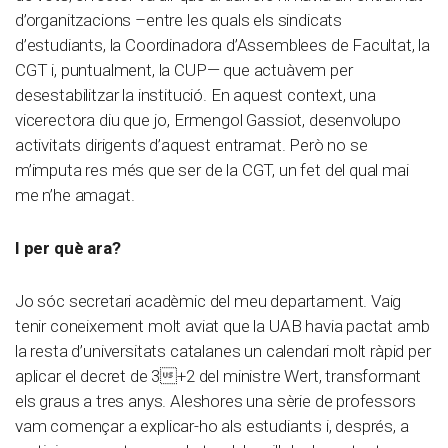
d’organitzacions –entre les quals els sindicats
d’estudiants, la Coordinadora d’Assemblees de Facultat, la
CGT i, puntualment, la CUP— que actuàvem per
desestabilitzar la institució. En aquest context, una
vicerectora diu que jo, Ermengol Gassiot, desenvolupo
activitats dirigents d’aquest entramat. Però no se
m’imputa res més que ser de la CGT, un fet del qual mai
me n’he amagat.
I per què ara?
Jo sóc secretari acadèmic del meu departament. Vaig
tenir coneixement molt aviat que la UAB havia pactat amb
la resta d’universitats catalanes un calendari molt ràpid per
aplicar el decret de 3+2 del ministre Wert, transformant
els graus a tres anys. Aleshores una sèrie de professors
vam començar a explicar-ho als estudiants i, després, a