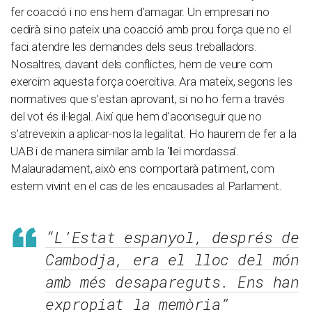
fer coacció i no ens hem d’amagar. Un empresari no
cedirà si no pateix una coacció amb prou força que no el
faci atendre les demandes dels seus treballadors.
Nosaltres, davant dels conflictes, hem de veure com
exercim aquesta força coercitiva. Ara mateix, segons les
normatives que s’estan aprovant, si no ho fem a través
del vot és il·legal. Així que hem d’aconseguir que no
s’atreveixin a aplicar-nos la legalitat. Ho haurem de fer a la
UAB i de manera similar amb la ‘llei mordassa’.
Malauradament, això ens comportarà patiment, com
estem vivint en el cas de les encausades al Parlament.
“L’Estat espanyol, després de
Cambodja, era el lloc del món
amb més desapareguts. Ens han
expropiat la memòria”