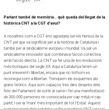
Parlant també de memòria… què queda del llegat de la
històrica CNT a la CGT d’avui?
A nosaltres com a CGT ens agradaria ser els hereus de la
CNT pel que va significar per a la història de Catalunya i
també per al sindicalisme europeu i mundial. Va ser un
sindicalisme innovador que combinava l’acció col·lectiva
amb l’acció directa. La CNT va fer una de les revolucions
més boniques del segle XX. Aquí a Catalunya tenim un
punt irreverent i llibertari, encara que no tothom es
reconegui com a llibertari. Trenquem els esquemes als
grans teòrics. Aquí som capaços tres dies després dels
fets del Parlament de sortir al carrer i fer una manifestació
de 300.000 persones no convocada per cap mitjà ni cap
partit, i ser la ‘mani’ més important de tot l’Estat. Aquest
punt irreverent dels catalans va fer possible la CNT i avui la