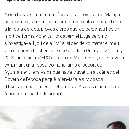
Nosaltres, exhumant una fossa a la província de Màlaga,
per exemple, vam trobar morts amb forats de bala al cap i
a la resta del cos, proves clares que les persones havien
mort de forma violenta, i cridàvem el jutge però no
s’investigava. I jo li deia: “Mira, si decideixo matar el meu
veí i després el troben, diré que era de la Guerra Civil”. L’any
2004, un regidor d’ERC d’Olesa de Montserrat, on estàvem
exhumant una fossa comuna, amb el suport de
l’Ajuntament, ens va dir que havia trucat un alt càrrec del
Govern de l’època perquè hi enviaria els Mossos
d’Esquadra per impedir l’exhumació. Això és il·lustratiu de
l’anomenat ‘pacte de silenci’.