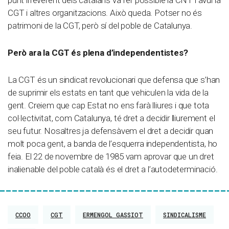
CGT i altres organitzacions. Això queda. Potser no és
patrimoni de la CGT, però sí del poble de Catalunya.
Però ara la CGT és plena d’independentistes?
La CGT és un sindicat revolucionari que defensa que s’han
de suprimir els estats en tant que vehiculen la vida de la
gent. Creiem que cap Estat no ens farà lliures i que tota
col·lectivitat, com Catalunya, té dret a decidir lliurement el
seu futur. Nosaltres ja defensàvem el dret a decidir quan
molt poca gent, a banda de l’esquerra independentista, ho
feia. El 22 de novembre de 1985 vam aprovar que un dret
inalienable del poble català és el dret a l’autodeterminació.
CCOO
CGT
ERMENGOL GASSIOT
SINDICALISME