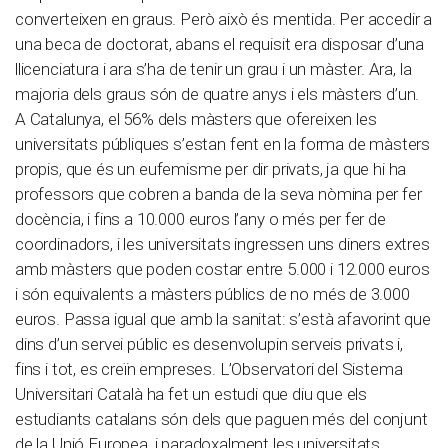
converteixen en graus. Però això és mentida. Per accedir a
una beca de doctorat, abans el requisit era disposar d’una
llicenciatura i ara s’ha de tenir un grau i un màster. Ara, la
majoria dels graus són de quatre anys i els màsters d’un.
A Catalunya, el 56% dels màsters que ofereixen les
universitats públiques s’estan fent en la forma de màsters
propis, que és un eufemisme per dir privats, ja que hi ha
professors que cobren a banda de la seva nòmina per fer
docència, i fins a 10.000 euros l’any o més per fer de
coordinadors, i les universitats ingressen uns diners extres
amb màsters que poden costar entre 5.000 i 12.000 euros
i són equivalents a màsters públics de no més de 3.000
euros. Passa igual que amb la sanitat: s’està afavorint que
dins d’un servei públic es desenvolupin serveis privats i,
fins i tot, es creïn empreses. L’Observatori del Sistema
Universitari Català ha fet un estudi que diu que els
estudiants catalans són dels que paguen més del conjunt
de la Unió Europea, i paradoxalment les universitats