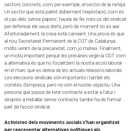
sectors concrets, com, per exemple, el sector de la neteja.
Un sector que està patint doblement l’explotació, com és
el cas dels ‘sense papers’, hauria de fer més ús del sindicat
per defensar els seus drets, però de moment no és així.
Afortunadament, la cosa està canviant. Una prova és que
al nou Secretariat Permanent de la CGT de Catalunya
molts venim de la precarietat, com jo mateix. Finalment,
un motiu important perquè les precàries vegin la CGT com
a alternativa és que no focalitzem la nostra acció laboral
en el marc que es deriva de les actuals relacions laborals.
Les eleccions sindicals són importants i també els
comitès d’empresa, però no són el nostre objectiu. Una
persona que passa de tenir contracte a estar a l’atur i
després a treballar sense contracte també ha de formar
part de l’acció sindical.
Activistes dels moviments socials s’han organitzat
per representar alternatives polítiques als