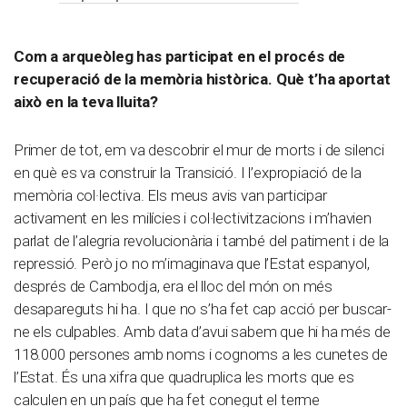
Com a arqueòleg has participat en el procés de
recuperació de la memòria històrica. Què t’ha aportat
això en la teva lluita?
Primer de tot, em va descobrir el mur de morts i de silenci
en què es va construir la Transició. I l’expropiació de la
memòria col·lectiva. Els meus avis van participar
activament en les milícies i col·lectivitzacions i m’havien
parlat de l’alegria revolucionària i també del patiment i de la
repressió. Però jo no m’imaginava que l’Estat espanyol,
després de Cambodja, era el lloc del món on més
desapareguts hi ha. I que no s’ha fet cap acció per buscar-
ne els culpables. Amb data d’avui sabem que hi ha més de
118.000 persones amb noms i cognoms a les cunetes de
l’Estat. És una xifra que quadruplica les morts que es
calculen en un país que ha fet conegut el terme