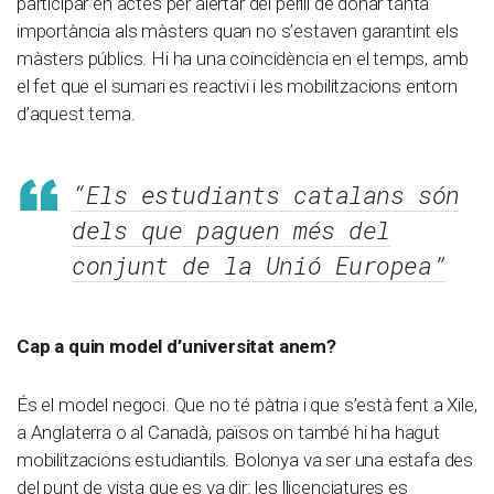
participar en actes per alertar del perill de donar tanta
importància als màsters quan no s’estaven garantint els
màsters públics. Hi ha una coincidència en el temps, amb
el fet que el sumari es reactivi i les mobilitzacions entorn
d’aquest tema.
“Els estudiants catalans són
dels que paguen més del
conjunt de la Unió Europea”
Cap a quin model d’universitat anem?
És el model negoci. Que no té pàtria i que s’està fent a Xile,
a Anglaterra o al Canadà, països on també hi ha hagut
mobilitzacions estudiantils. Bolonya va ser una estafa des
del punt de vista que es va dir: les llicenciatures es