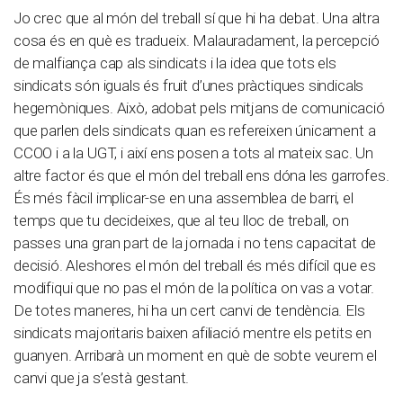
Jo crec que al món del treball sí que hi ha debat. Una altra
cosa és en què es tradueix. Malauradament, la percepció
de malfiança cap als sindicats i la idea que tots els
sindicats són iguals és fruit d’unes pràctiques sindicals
hegemòniques. Això, adobat pels mitjans de comunicació
que parlen dels sindicats quan es refereixen únicament a
CCOO i a la UGT, i així ens posen a tots al mateix sac. Un
altre factor és que el món del treball ens dóna les garrofes.
És més fàcil implicar-se en una assemblea de barri, el
temps que tu decideixes, que al teu lloc de treball, on
passes una gran part de la jornada i no tens capacitat de
decisió. Aleshores el món del treball és més difícil que es
modifiqui que no pas el món de la política on vas a votar.
De totes maneres, hi ha un cert canvi de tendència. Els
sindicats majoritaris baixen afiliació mentre els petits en
guanyen. Arribarà un moment en què de sobte veurem el
canvi que ja s’està gestant.