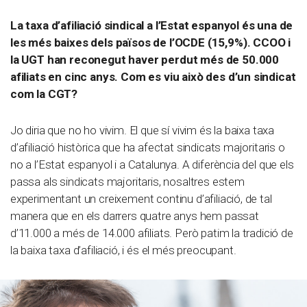
La taxa d’afiliació sindical a l’Estat espanyol és una de
les més baixes dels països de l’OCDE (15,9%). CCOO i
la UGT han reconegut haver perdut més de 50.000
afiliats en cinc anys. Com es viu això des d’un sindicat
com la CGT?
Jo diria que no ho vivim. El que sí vivim és la baixa taxa
d’afiliació històrica que ha afectat sindicats majoritaris o
no a l’Estat espanyol i a Catalunya. A diferència del que els
passa als sindicats majoritaris, nosaltres estem
experimentant un creixement continu d’afiliació, de tal
manera que en els darrers quatre anys hem passat
d’11.000 a més de 14.000 afiliats. Però patim la tradició de
la baixa taxa d’afiliació, i és el més preocupant.