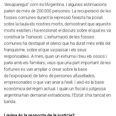
‘desaparegut’ com és l’Argentina. I algunes estimacions
parlen de més de 200.000 persones. La recuperació de les
fosses comunes durant la repressió feixista ha posat
sobre la taula els nostres morts, demostrant que aquests
morts existien, i ha erosionat el discurs sobre el qual es va
construir la Transició. L’exhumació de les fosses
comunes ha destapat el silenci que ha durat més enllà del
franquisme, sobre el que va passar i els seus
responsables. A més, quan un exhuma i treu els ossos i
parla amb els familiars, veus que una part important de les
fortunes es van ampliar o crear sobre la base
de l’expropiació de béns de persones afusellades,
empresonades o que van anar a l’exili. I això és la base
econòmica del règim actual. I quan un fiscal o jutgessa
argentina han demanat extradicions, l’Estat s’ha tancat en
banda.
I quina és la resposta de la justícia?