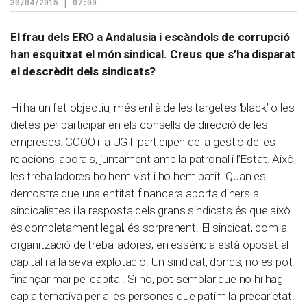
30/04/2015 | 07:00
El frau dels ERO a Andalusia i escàndols de corrupció
han esquitxat el món sindical. Creus que s’ha disparat
el descrèdit dels sindicats?
Hi ha un fet objectiu, més enllà de les targetes ‘black’ o les
dietes per participar en els consells de direcció de les
empreses: CCOO i la UGT participen de la gestió de les
relacions laborals, juntament amb la patronal i l’Estat. Això,
les treballadores ho hem vist i ho hem patit. Quan es
demostra que una entitat financera aporta diners a
sindicalistes i la resposta dels grans sindicats és que això
és completament legal, és sorprenent. El sindicat, com a
organització de treballadores, en essència està oposat al
capital i a la seva explotació. Un sindicat, doncs, no es pot
finançar mai pel capital. Si no, pot semblar que no hi hagi
cap alternativa per a les persones que patim la precarietat.