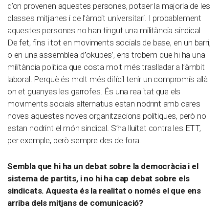
d’on provenen aquestes persones, potser la majoria de les
classes mitjanes i de l’àmbit universitari. I probablement
aquestes persones no han tingut una militància sindical.
De fet, fins i tot en moviments socials de base, en un barri,
o en una assemblea d’’okupes’, ens trobem que hi ha una
militància política que costa molt més traslladar a l’àmbit
laboral. Perquè és molt més difícil tenir un compromís allà
on et guanyes les garrofes. És una realitat que els
moviments socials alternatius estan nodrint amb cares
noves aquestes noves organitzacions polítiques, però no
estan nodrint el món sindical. S’ha lluitat contra les ETT,
per exemple, però sempre des de fora.
Sembla que hi ha un debat sobre la democràcia i el
sistema de partits, i no hi ha cap debat sobre els
sindicats. Aquesta és la realitat o només el que ens
arriba dels mitjans de comunicació?