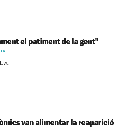
ament el patiment de la gent"
lià
alusa
nòmics van alimentar la reaparició