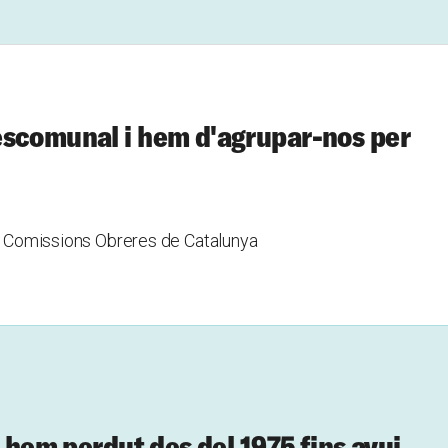
escomunal i hem d'agrupar-nos per
de Comissions Obreres de Catalunya
e hem perdut des del 1975 fins avui