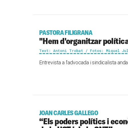
PASTORA FILIGRANA
"Hem d'organitzar polític
Text: Antoni Trobat / Fotos: Miquel Ju
Entrevista a l'advocada i sindicalista and
JOAN CARLES GALLEGO
“Els poders polítics i eco