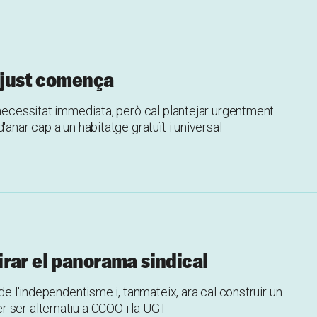
t just comença
 necessitat immediata, però cal plantejar urgentment
'anar cap a un habitatge gratuït i universal
rar el panorama sindical
 de l'independentisme i, tanmateix, ara cal construir un
 ser alternatiu a CCOO i la UGT