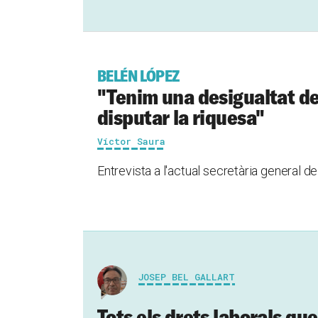
BELÉN LÓPEZ
"Tenim una desigualtat d
disputar la riquesa"
Víctor Saura
Entrevista a l'actual secretària general 
JOSEP BEL GALLART
Tots els drets laborals qu