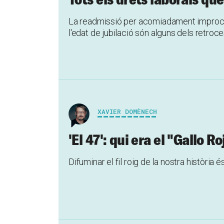
La readmissió per acomiadament improcede
l'edat de jubilació són alguns dels retr
XAVIER DOMÈNECH
'El 47': qui era el "Gallo Ro
Difuminar el fil roig de la nostra història é