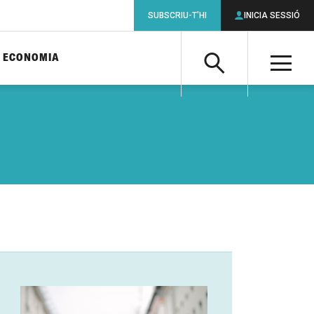
SUBSCRIU-T'HI
INICIA SESSIÓ
ECONOMIA
Cerca
M
Cerca