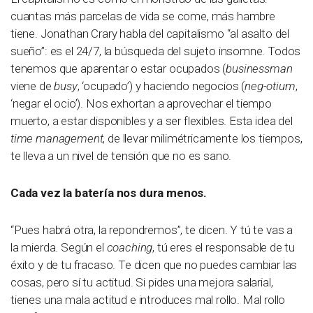
cuantas más parcelas de vida se come, más hambre
tiene. Jonathan Crary habla del capitalismo “al asalto del
sueño”: es el 24/7, la búsqueda del sujeto insomne. Todos
tenemos que aparentar o estar ocupados (
businessman
viene de
busy
, ‘ocupado’) y haciendo negocios (
neg-otium
,
‘negar el ocio’). Nos exhortan a aprovechar el tiempo
muerto, a estar disponibles y a ser flexibles. Esta idea del
time management
, de llevar milimétricamente los tiempos,
te lleva a un nivel de tensión que no es sano.
Cada vez la batería nos dura menos.
“Pues habrá otra, la repondremos”, te dicen. Y tú te vas a
la mierda. Según el
coaching
, tú eres el responsable de tu
éxito y de tu fracaso. Te dicen que no puedes cambiar las
cosas, pero sí tu actitud. Si pides una mejora salarial,
tienes una mala actitud e introduces mal rollo. Mal rollo