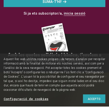
SUMA-T'HI!
Si ja ets subscriptor/a,
inicia sessió
Amb les quotes solidària i bàsica, t'enviem a
casa la nova revista 'Guanyar'
Aquest lloc web utilitza cookies pròpies i de tercers d'anàlisi per recopilar
informació amb la finalitat de millorar els nostres serveis, així com per a
l'anàlisi de la seva navegació. Pot acceptar totes les cookies prement el
botó “Accepto” o configurar-les o rebutjar-ne l'ús fent clic a “Configuració
Disseny: HELENA OLCINA
de Cookies”. L'usuari té la possibilitat de configurar el seu navegador per
tal que, si així ho desitja, impedexi que siguin instal·lades en el seu disc
dur, encara que haurà de tenir en compte que aquesta acció podrà
ocasionar dificultats de navegació de la pàgina web.
Configuració de cookies
ACCEPTO