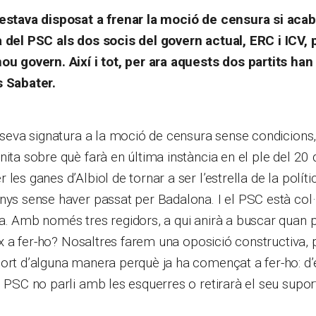
 estava disposat a frenar la moció de censura si acab
a del PSC als dos socis del govern actual, ERC i ICV, 
ou govern. Així i tot, per ara aquests dos partits han 
s Sabater.
a seva signatura a la moció de censura sense condicions,
nita sobre què farà en última instància en el ple del 20 
les ganes d’Albiol de tornar a ser l’estrella de la polít
nys sense haver passat per Badalona. I el PSC està col
a. Amb només tres regidors, a qui anirà a buscar quan 
veix a fer-ho? Nosaltres farem una oposició constructiva,
ort d’alguna manera perquè ja ha començat a fer-ho: d’
l PSC no parli amb les esquerres o retirarà el seu supor