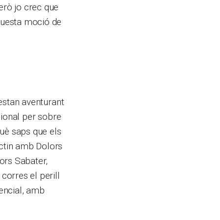
erò jo crec que
questa moció de
’estan aventurant
acional per sobre
què saps que els
actin amb Dolors
lors Sabater,
corres el perill
rencial, amb