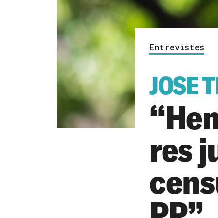
Entrevistes
JOSE T
“Hem
res j
cens
PP”