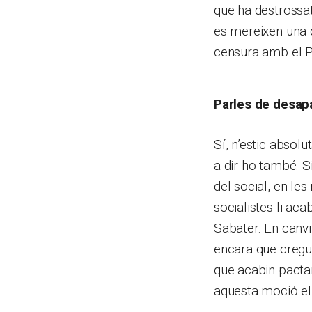
que ha destrossat
es mereixen una 
censura amb el Pa
Parles de desapa
Sí, n’estic absolu
a dir-ho també. Si
del social, en le
socialistes li ac
Sabater. En canvi,
encara que creguis
que acabin pactan
aquesta moció el 