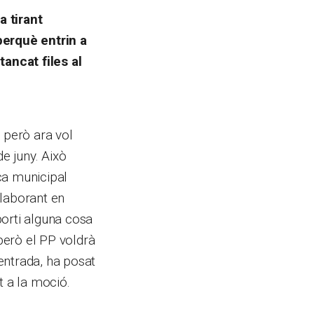
a tirant
perquè entrin a
tancat files al
 però ara vol
de juny. Això
ica municipal
·laborant en
porti alguna cosa
 però el PP voldrà
entrada, ha posat
t a la moció.