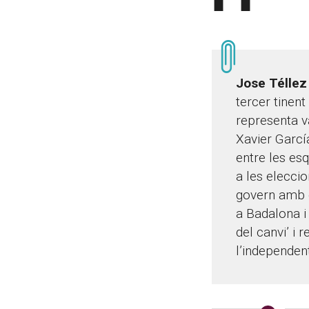
Jose Téllez
tercer tinent
representa v
Xavier García
entre les es
a les eleccio
govern amb e
a Badalona i
del canvi’ i 
l’independen