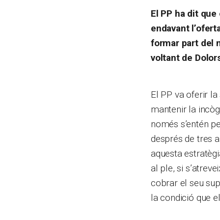
El PP ha dit que
endavant l’ofert
formar part del n
voltant de Dolor
El PP va oferir l
mantenir la incòg
només s’entén per 
després de tres a
aquesta estratègi
al ple, si s’atre
cobrar el seu sup
la condició que e