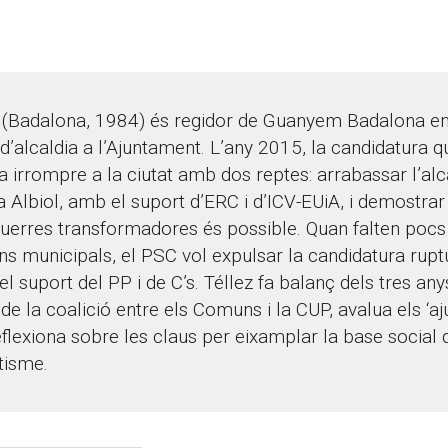
(Badalona, 1984) és regidor de Guanyem Badalona e
 d’alcaldia a l’Ajuntament. L’any 2015, la candidatura q
a irrompre a la ciutat amb dos reptes: arrabassar l’alc
 Albiol, amb el suport d’ERC i d’ICV-EUiA, i demostrar 
querres transformadores és possible. Quan falten poc
ns municipals, el PSC vol expulsar la candidatura ruptu
l suport del PP i de C’s. Téllez fa balanç dels tres an
 de la coalició entre els Comuns i la CUP, avalua els ‘
reflexiona sobre les claus per eixamplar la base social 
tisme.