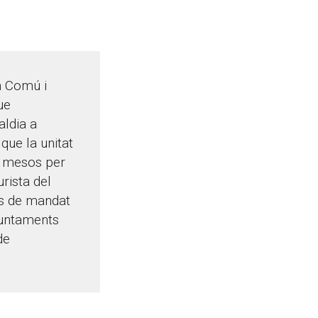
n Comú i
ue
aldia a
que la unitat
s mesos per
rista del
ys de mandat
ajuntaments
de