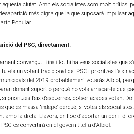
 aquesta ciutat. Amb els socialistes som molt crítics, p
desaparició més digna que la que suposarà impulsar a
rtit Popular.
rició del PSC, directament.
tament convençut i fins i tot hi ha veus socialistes que s
 tu ets un votant tradicional del PSC i prioritzes l’eix n
s municipals del 2019 probablement votaràs Albiol, per
abaran donant suport o perquè no vols arriscar-te que p
 si prioritzes l’eix d’esquerres, potser acabes votant Do
 que és massa ‘indepe’ perquè, si votes els socialistes, 
t amb la dreta. Llavors, en lloc d’aportar un perfil dife
PSC es convertirà en el govern titella d’Albiol.