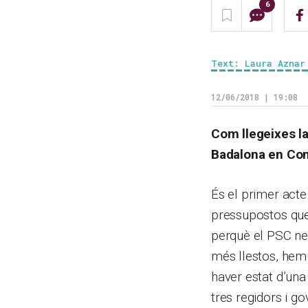
6
Text: Laura Aznar
12/06/2018 | 19:08
Com llegeixes l
Badalona en Co
És el primer act
pressupostos que 
perquè el PSC nec
més llestos, hem 
haver estat d’una
tres regidors i g