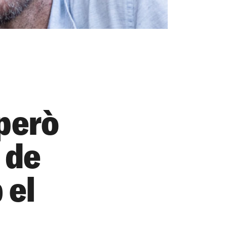
però
 de
 el