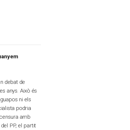
Guanyem
n debat de
es anys. Això és
guapos ni els
ialista podria
e censura amb
el PP, el partit