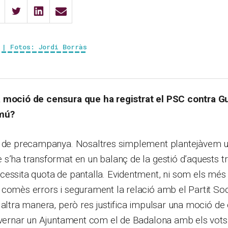
 | Fotos: Jordi Borràs
a moció de censura que ha registrat el PSC contra 
mú?
e de precampanya. Nosaltres simplement plantejàvem u
s’ha transformat en un balanç de la gestió d’aquests tr
essita quota de pantalla. Evidentment, ni som els més 
comès errors i segurament la relació amb el Partit Soc
 altra manera, però res justifica impulsar una moció d
overnar un Ajuntament com el de Badalona amb els vots d