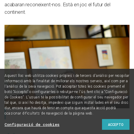
acabaran reconeixent-nos. Està en joc el futur del
continent.
Aquest lloc web utilitza cookies pròpies i de tercers d'anàlisi per recopilar
informació amb la finalitat de millorar els nostres serveis, així com per a
l'anàlisi de la seva navegació. Pot acceptar totes les cookies prement el
botó “Accepto” o configurar-les o rebutjar-ne l'ús fent clic a “Configuració
de Cookies”. L'usuari té la possibilitat de configurar el seu navegador per
tal que, si així ho desitja, impedexi que siguin instal·lades en el seu disc
dur, encara que haurà de tenir en compte que aquesta acció podrà
ocasionar dificultats de navegació de la pàgina web.
Foto: Ivan Giménez
Configuració de cookies
ACCEPTO