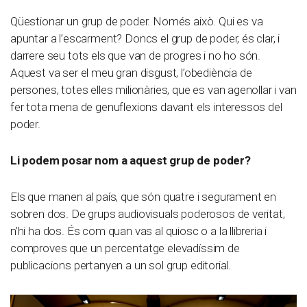
Qüestionar un grup de poder. Només això. Qui es va
apuntar a l’escarment? Doncs el grup de poder, és clar, i
darrere seu tots els que van de progres i no ho són.
Aquest va ser el meu gran disgust, l’obediència de
persones, totes elles milionàries, que es van agenollar i van
fer tota mena de genuflexions davant els interessos del
poder.
Li podem posar nom a aquest grup de poder?
Els que manen al país, que són quatre i segurament en
sobren dos. De grups audiovisuals poderosos de veritat,
n’hi ha dos. És com quan vas al quiosc o a la llibreria i
comproves que un percentatge elevadíssim de
publicacions pertanyen a un sol grup editorial.