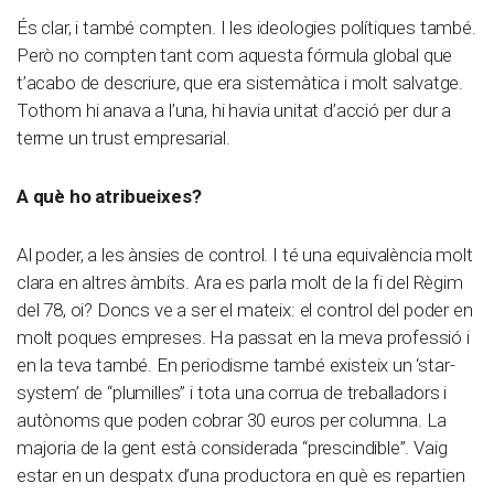
És clar, i també compten. I les ideologies polítiques també.
Però no compten tant com aquesta fórmula global que
t’acabo de descriure, que era sistemàtica i molt salvatge.
Tothom hi anava a l’una, hi havia unitat d’acció per dur a
terme un trust empresarial.
A què ho atribueixes?
Al poder, a les ànsies de control. I té una equivalència molt
clara en altres àmbits. Ara es parla molt de la fi del Règim
del 78, oi? Doncs ve a ser el mateix: el control del poder en
molt poques empreses. Ha passat en la meva professió i
en la teva també. En periodisme també existeix un ‘star-
system’ de “plumilles” i tota una corrua de treballadors i
autònoms que poden cobrar 30 euros per columna. La
majoria de la gent està considerada “prescindible”. Vaig
estar en un despatx d’una productora en què es repartien