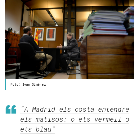
Foto: Ivan Giménez
“A Madrid els costa entendre
els matisos: o ets vermell o
ets blau”