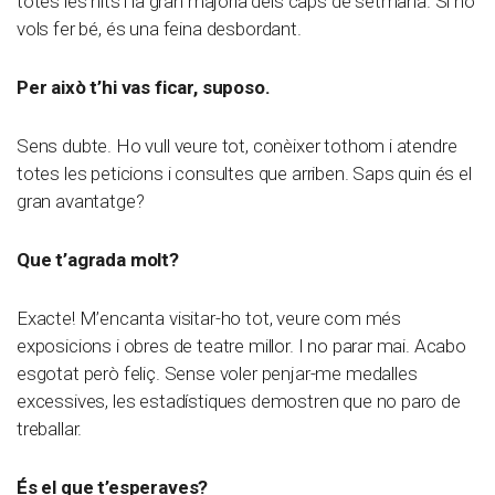
totes les nits i la gran majoria dels caps de setmana. Si ho
vols fer bé, és una feina desbordant.
Per això t’hi vas ficar, suposo.
Sens dubte. Ho vull veure tot, conèixer tothom i atendre
totes les peticions i consultes que arriben. Saps quin és el
gran avantatge?
Que t’agrada molt?
Exacte! M’encanta visitar-ho tot, veure com més
exposicions i obres de teatre millor. I no parar mai. Acabo
esgotat però feliç. Sense voler penjar-me medalles
excessives, les estadístiques demostren que no paro de
treballar.
És el que t’esperaves?