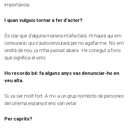
importància.
I quan vulguis tornar a fer d’actor?
És clar que d’alguna manera m’afectarà. Hi haurà qui em
censurarà i qui s’autocensurarà per no agafar-me. No em
vindrà de nou: ja m’ha passat abans. He conegut a fons
què significa el veto.
Ho recordo bé: fa alguns anys vas denunciar-ho en
veu alta.
Sí, va ser molt fort. A mi i a un grup nombrós de persones
del cinema espanyol ens van vetar.
Per capritx?