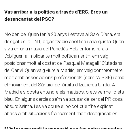
Vas arribar a la política a través d’ERC. Eres un
desencantat del PSC?
No ben bé. Quan tenia 20 anys i estava al Saló Diana, era
delegat de la CNT, organització apolítica i anarquista. Quan
vivia en una masia del Penedès –els entorns rurals
t’obliguen a implicar-te molt políticament–, em vaig
posicionar molt al costat de Pasqual Maragall i Ciutadans
del Canvi. Quan vaig viure a Madrid, em vaig comprometre
molt amb associacions professionals (com l’AISGE) i amb
el moviment del Sàhara, de l’òrbita d’Izquierda Unida. A
Madrid els costa entendre els matisos: o ets vermell o ets
blau. En alguns cercles se’m va acusar de ser del PP, cosa
absurdíssima, i es va coure el boicot que t’he explicat
abans amb situacions francament molt desagradables.
M’interessa molt la connexió que fas entre aquestes