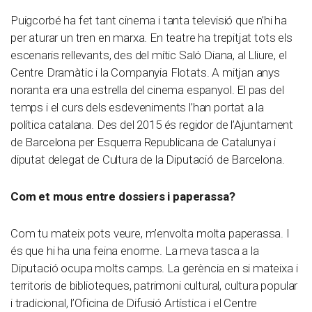
Puigcorbé ha fet tant cinema i tanta televisió que n’hi ha
per aturar un tren en marxa. En teatre ha trepitjat tots els
escenaris rellevants, des del mític Saló Diana, al Lliure, el
Centre Dramàtic i la Companyia Flotats. A mitjan anys
noranta era una estrella del cinema espanyol. El pas del
temps i el curs dels esdeveniments l’han portat a la
política catalana. Des del 2015 és regidor de l’Ajuntament
de Barcelona per Esquerra Republicana de Catalunya i
diputat delegat de Cultura de la Diputació de Barcelona.
Com et mous entre dossiers i paperassa?
Com tu mateix pots veure, m’envolta molta paperassa. I
és que hi ha una feina enorme. La meva tasca a la
Diputació ocupa molts camps. La gerència en si mateixa i
territoris de biblioteques, patrimoni cultural, cultura popular
i tradicional, l’Oficina de Difusió Artística i el Centre