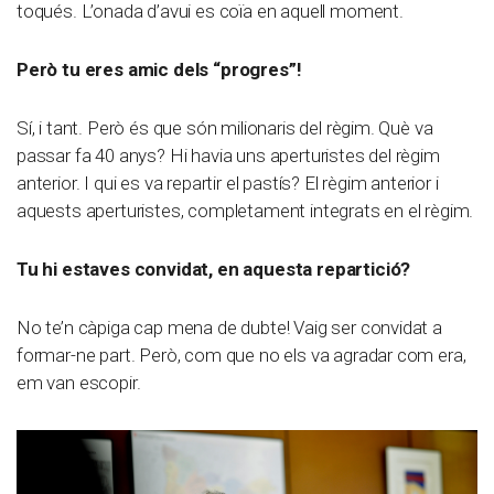
toqués. L’onada d’avui es coïa en aquell moment.
Però tu eres amic dels “progres”!
Sí, i tant. Però és que són milionaris del règim. Què va
passar fa 40 anys? Hi havia uns aperturistes del règim
anterior. I qui es va repartir el pastís? El règim anterior i
aquests aperturistes, completament integrats en el règim.
Tu hi estaves convidat, en aquesta repartició?
No te’n càpiga cap mena de dubte! Vaig ser convidat a
formar-ne part. Però, com que no els va agradar com era,
em van escopir.