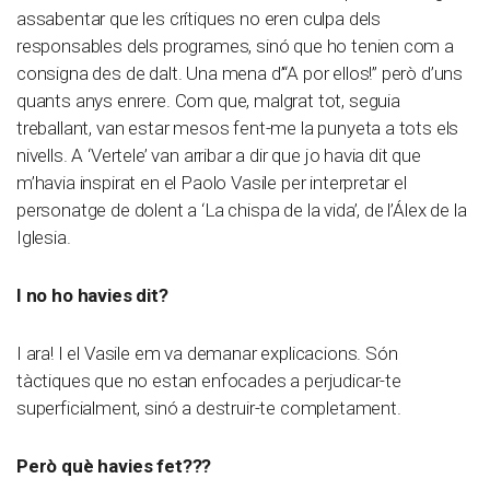
assabentar que les crítiques no eren culpa dels
responsables dels programes, sinó que ho tenien com a
consigna des de dalt. Una mena d’“A por ellos!” però d’uns
quants anys enrere. Com que, malgrat tot, seguia
treballant, van estar mesos fent-me la punyeta a tots els
nivells. A ‘Vertele’ van arribar a dir que jo havia dit que
m’havia inspirat en el Paolo Vasile per interpretar el
personatge de dolent a ‘La chispa de la vida’, de l’Álex de la
Iglesia.
I no ho havies dit?
I ara! I el Vasile em va demanar explicacions. Són
tàctiques que no estan enfocades a perjudicar-te
superficialment, sinó a destruir-te completament.
Però què havies fet???