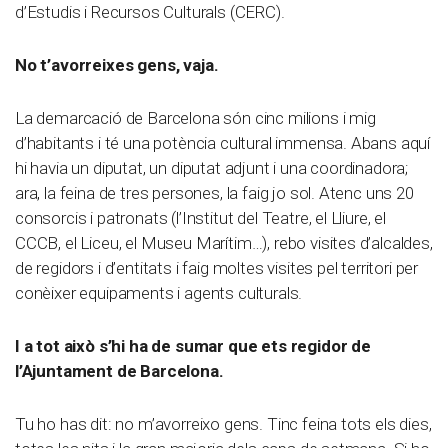
d’Estudis i Recursos Culturals (CERC).
No t’avorreixes gens, vaja.
La demarcació de Barcelona són cinc milions i mig
d’habitants i té una potència cultural immensa. Abans aquí
hi havia un diputat, un diputat adjunt i una coordinadora;
ara, la feina de tres persones, la faig jo sol. Atenc uns 20
consorcis i patronats (l’Institut del Teatre, el Lliure, el
CCCB, el Liceu, el Museu Marítim…), rebo visites d’alcaldes,
de regidors i d’entitats i faig moltes visites pel territori per
conèixer equipaments i agents culturals.
I a tot això s’hi ha de sumar que ets regidor de
l’Ajuntament de Barcelona.
Tu ho has dit: no m’avorreixo gens. Tinc feina tots els dies,