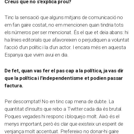
Creus que no s’explica prou?
Tinc la sensació que alguns mitjans de comunicació no
em fan gaire costat, no em mencionen quan tindria tots
els números per ser mencionat. És el que et deia abans: hi
ha línies editorials que afavoreixen o perjudiquen a voluntat
l’acció d’un polític i la d’un actor. I encara més en aquesta
Espanya que vivim avui en dia.
De fet, quan vas fer el pas cap a la política, ja vas dir
que la política i l’independentisme et podien passar
factura.
Per descomptat! No en tinc cap mena de dubte. La
quantitat d’insults que rebo a Twitter cada dia és brutal.
Poques vegades hi responc i bloquejo molt. Això és el
menys important, però és clar que existeix un esperit de
venjança molt accentuat. Prefereixo no donar-hi gaire