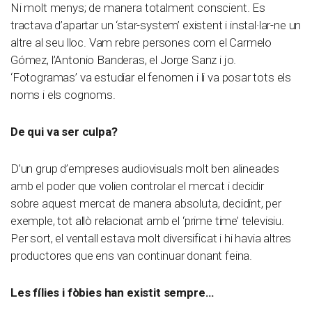
Ni molt menys; de manera totalment conscient. Es
tractava d’apartar un ‘star-system’ existent i instal·lar-ne un
altre al seu lloc. Vam rebre persones com el Carmelo
Gómez, l’Antonio Banderas, el Jorge Sanz i jo.
‘Fotogramas’ va estudiar el fenomen i li va posar tots els
noms i els cognoms.
De qui va ser culpa?
D’un grup d’empreses audiovisuals molt ben alineades
amb el poder que volien controlar el mercat i decidir
sobre aquest mercat de manera absoluta, decidint, per
exemple, tot allò relacionat amb el ‘prime time’ televisiu.
Per sort, el ventall estava molt diversificat i hi havia altres
productores que ens van continuar donant feina.
Les fílies i fòbies han existit sempre…