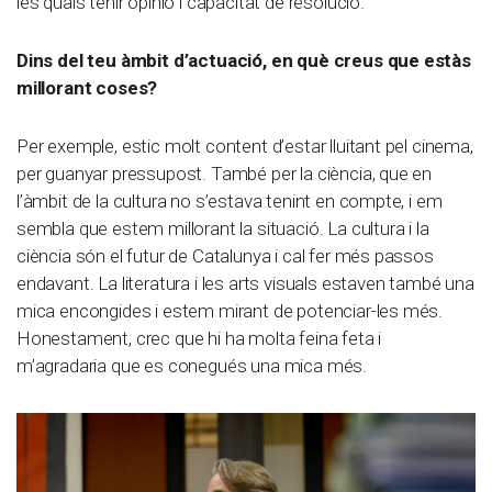
les quals tenir opinió i capacitat de resolució.
Dins del teu àmbit d’actuació, en què creus que estàs
millorant coses?
Per exemple, estic molt content d’estar lluitant pel cinema,
per guanyar pressupost. També per la ciència, que en
l’àmbit de la cultura no s’estava tenint en compte, i em
sembla que estem millorant la situació. La cultura i la
ciència són el futur de Catalunya i cal fer més passos
endavant. La literatura i les arts visuals estaven també una
mica encongides i estem mirant de potenciar-les més.
Honestament, crec que hi ha molta feina feta i
m’agradaria que es conegués una mica més.