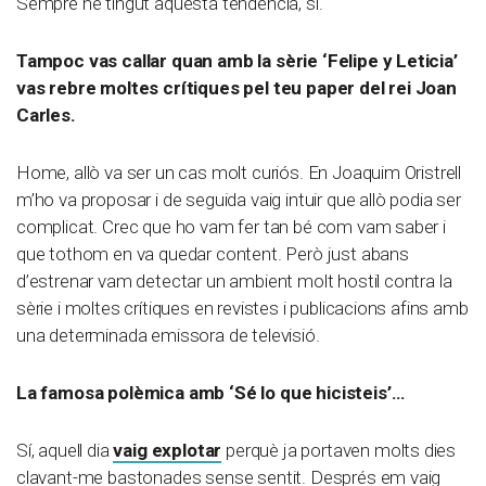
Sempre he tingut aquesta tendència, sí.
Tampoc vas callar quan amb la sèrie ‘Felipe y Leticia’
vas rebre moltes crítiques pel teu paper del rei Joan
Carles.
Home, allò va ser un cas molt curiós. En Joaquim Oristrell
m’ho va proposar i de seguida vaig intuir que allò podia ser
complicat. Crec que ho vam fer tan bé com vam saber i
que tothom en va quedar content. Però just abans
d’estrenar vam detectar un ambient molt hostil contra la
sèrie i moltes crítiques en revistes i publicacions afins amb
una determinada emissora de televisió.
La famosa polèmica amb ‘Sé lo que hicisteis’…
Sí, aquell dia
vaig explotar
perquè ja portaven molts dies
clavant-me bastonades sense sentit. Després em vaig