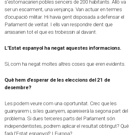
s’estomacarien pobles sencers de 200 habitants. Allò va
ser un escarment, una venjança. Van actuar en termes
d’ocupació militar. Hi havia gent disposada a defensar el
Parlament de veritat. I ells van respondre dient que
arrasarien tot el que es trobessin al davant.
L’Estat espanyol ha negat aquestes informacions.
Sí, com ha negat moltes altres coses que eren evidents.
Què hem d’esperar de les eleccions del 21 de
desembre?
Les podem veure com una oportunitat. Crec que les
guanyarem i, si les guanyem, apareixerà la segona part del
problema. Si dues terceres parts del Parlament són
independentistes, podrem aplicar el resultat obtingut? Què
farà l’Estat espanyol? I Europa?