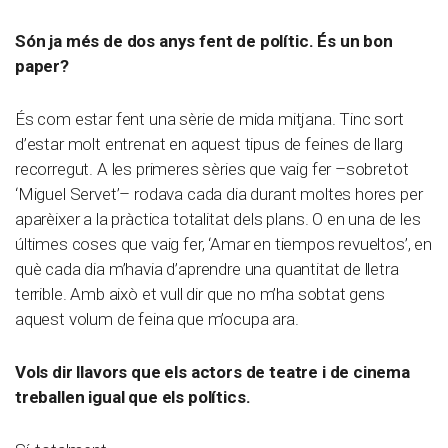
Són ja més de dos anys fent de polític. És un bon
paper?
És com estar fent una sèrie de mida mitjana. Tinc sort
d’estar molt entrenat en aquest tipus de feines de llarg
recorregut. A les primeres sèries que vaig fer –sobretot
‘Miguel Servet’– rodava cada dia durant moltes hores per
aparèixer a la pràctica totalitat dels plans. O en una de les
últimes coses que vaig fer, ‘Amar en tiempos revueltos’, en
què cada dia m’havia d’aprendre una quantitat de lletra
terrible. Amb això et vull dir que no m’ha sobtat gens
aquest volum de feina que m’ocupa ara.
Vols dir llavors que els actors de teatre i de cinema
treballen igual que els polítics.