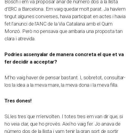
Bosch i em va proposar anar de número dos a la llista
d’ERC a Barcelona. Em vaig quedar molt parat. Ja havíem
tingut algunes converses, havia participat en actes i havia
fet l’anunci de l’ANC de la Via Catalana amb el Quim
Monzó. Però no pensava que arribaria una proposta tan
clara i atrevida.
Podries assenyalar de manera concreta el que et va
fer decidir a acceptar?
M’ho vaig haver de pensar bastant. I, sobretot, consultar-
los la idea a la meva mare, la meva dona i la meva filla.
Tres dones!
Sí, les tres que m’envolten. I totes tres em van dir que, si
ho veia clar, que ho provés. Així ho vaig fer. Jo anava de
número dos de la llista i vam tenir la gran sort de sortir