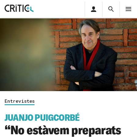
Àrea
Cerca
M
privada
Cerca
Subscriu-t'hi
Cerc
per...
Inicia sessió
Entrevistes
JUANJO PUIGCORBÉ
“No estàvem preparats