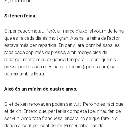
Sí, totalment.
Si tenen feina.
Sí, per descomptat. Però, al marge d’això, el volum de feina
que es fa cada dia és molt gran. Abans, la feina de l’actor
estava més ben repartida. En canvi, ara, com bé saps, es
roda cada cop més de pressa, amb menys dies de
rodatge i molta més exigència temporal. I, com que els
pressupostos són més baixos, l’acció (que és cara) se
supleix amb la lletra.
Això és un mínim de quatre anys.
Si et deixen renovar, en poden ser vuit. Però no és fàcil que
et deixin. Entenc que, per fer-la completa i bé, n’haurien de
ser vuit. Amb tota franquesa, encara no sé què faré. No
depèn al cent per cent de mi. Primer m’ho han de