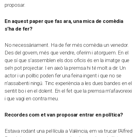
proposar.
En aquest paper que fas ara, una mica de comèdia
s’ha de fer?
No necessàriament. Ha de fer més comèdia un venedor.
Des del govern, més que vendre, oferim i atorguem. En el
que sí que s’assemblen els dos oficis és en la imatge que
se’n pot projectar. I en això la premsa hi té molt a dir. Un
actor i un polític poden fer una feina ingent i que no se
n’assabenti ningú. Tinc experiència a les dues bandes en el
sentit bo i en el dolent. En el fet que la premsa m’afavoreixi
i que vagi en contra meu.
Recordes com et van proposar entrar en política?
Estava rodant una pel·lícula a València, em va trucar l’Alfred