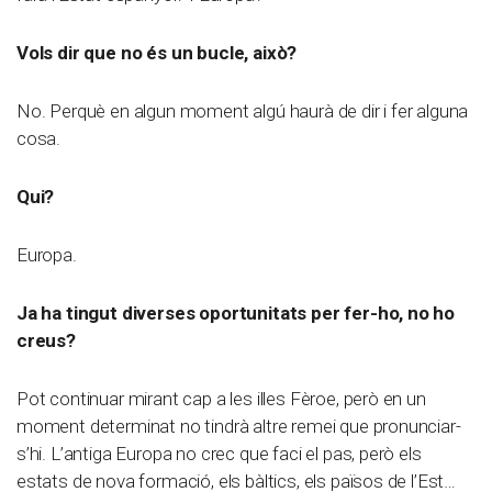
Vols dir que no és un bucle, això?
No. Perquè en algun moment algú haurà de dir i fer alguna
cosa.
Qui?
Europa.
Ja ha tingut diverses oportunitats per fer-ho, no ho
creus?
Pot continuar mirant cap a les illes Fèroe, però en un
moment determinat no tindrà altre remei que pronunciar-
s’hi. L’antiga Europa no crec que faci el pas, però els
estats de nova formació, els bàltics, els països de l’Est…