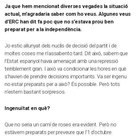
Ja que hem mencionat diverses vegades la situació
actual, m’agradaria saber com ho veus. Algunes veus
d’ERC han dit fa poc que no s’estava prou ben
preparat per a la independència.
Jo estic allunyat dels nuclis de decisió del partit i de
moltes coses me n’assabento tard. Dit això, sabem que
l’Estat espanyol havia amenaçat amb una repressió
terriblement gran. I això va condicionar les hores en què
s’havien de prendre decisions importants. Va ser ingenu
no estar preparats per a això? És possible. Però tots
n’estem bastant sorpresos.
Ingenuïtat en què?
Que no seria un camí de roses era evident. Però no
estàvem preparats per preveure que l’1 d’octubre