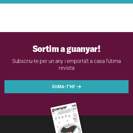
Sortim a guanyar!
Subscriu-te per un any i emporta't a casa l'útima
revista
SUMA-T'HI!