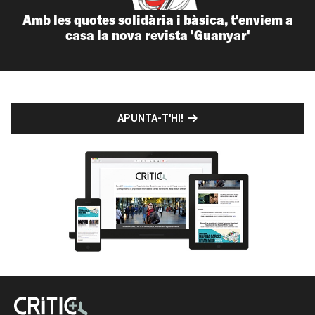
Amb les quotes solidària i bàsica, t'enviem a
casa la nova revista 'Guanyar'
APUNTA-T'HI!