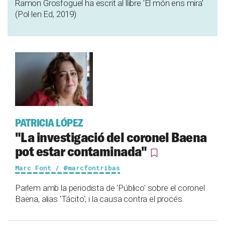
Ramon Grosfoguel ha escrit al llibre 'El món ens mira'
(Pol·len Ed, 2019)
PATRICIA LÓPEZ
"La investigació del coronel Baena
pot estar contaminada"
Marc Font / @marcfontribas
Parlem amb la periodista de 'Público' sobre el coronel
Baena, alias 'Tácito', i la causa contra el procés.