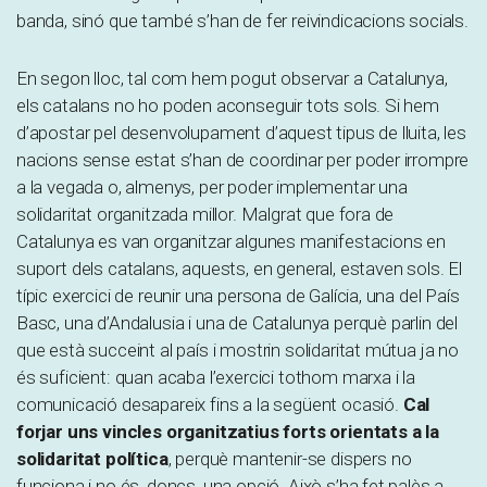
banda, sinó que també s’han de fer reivindicacions socials.
En segon lloc, tal com hem pogut observar a Catalunya,
els catalans no ho poden aconseguir tots sols. Si hem
d’apostar pel desenvolupament d’aquest tipus de lluita, les
nacions sense estat s’han de coordinar per poder irrompre
a la vegada o, almenys, per poder implementar una
solidaritat organitzada millor. Malgrat que fora de
Catalunya es van organitzar algunes manifestacions en
suport dels catalans, aquests, en general, estaven sols. El
típic exercici de reunir una persona de Galícia, una del País
Basc, una d’Andalusia i una de Catalunya perquè parlin del
que està succeint al país i mostrin solidaritat mútua ja no
és suficient: quan acaba l’exercici tothom marxa i la
comunicació desapareix fins a la següent ocasió.
Cal
forjar uns vincles organitzatius forts orientats a la
solidaritat política
, perquè mantenir-se dispers no
funciona i no és, doncs, una opció. Això s’ha fet palès a