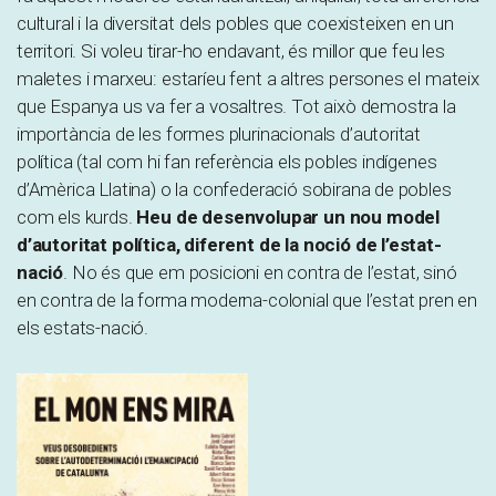
cultural i la diversitat dels pobles que coexisteixen en un
territori. Si voleu tirar-ho endavant, és millor que feu les
maletes i marxeu: estaríeu fent a altres persones el mateix
que Espanya us va fer a vosaltres. Tot això demostra la
importància de les formes plurinacionals d’autoritat
política (tal com hi fan referència els pobles indígenes
d’Amèrica Llatina) o la confederació sobirana de pobles
com els kurds.
Heu de desenvolupar un nou model
d’autoritat política, diferent de la noció de l’estat-
nació
. No és que em posicioni en contra de l’estat, sinó
en contra de la forma moderna-colonial que l’estat pren en
els estats-nació.