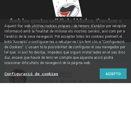
Amb les quotes solidària i bàsica, t'enviem a
casa la nova revista 'Guanyar'
Aquest lloc web utilitza cookies pròpies i de tercers d'anàlisi per recopilar
informació amb la finalitat de millorar els nostres serveis, així com per a
l'anàlisi de la seva navegació. Pot acceptar totes les cookies prement el
botó “Accepto” o configurar-les o rebutjar-ne l'ús fent clic a “Configuració
de Cookies”. L'usuari té la possibilitat de configurar el seu navegador per
Opinió
tal que, si així ho desitja, impedexi que siguin instal·lades en el seu disc
dur, encara que haurà de tenir en compte que aquesta acció podrà
ocasionar dificultats de navegació de la pàgina web.
MARIONA LLADONOSA
Configuració de cookies
ACCEPTO
Politòloga i doctora en sociologia
Xarneguisme i
catalanitat: no reduïm
les identitats a un