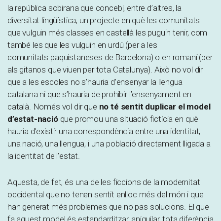
la república sobirana que concebi, entre d’altres, la
diversitat lingüística; un projecte en què les comunitats
que vulguin més classes en castellà les puguin tenir, com
també les que les vulguin en urdú (per a les
comunitats paquistaneses de Barcelona) o en romaní (per
als gitanos que viuen per tota Catalunya). Això no vol dir
que a les escoles no s’hauria d’ensenyar la llengua
catalana ni que s’hauria de prohibir l’ensenyament en
català. Només vol dir que
no té sentit duplicar el model
d’estat-nació
que promou una situació fictícia en què
hauria d’existir una correspondència entre una identitat,
una nació, una llengua, i una població directament lligada a
la identitat de l’estat.
Aquesta, de fet, és una de les ficcions de la modernitat
occidental que no tenen sentit enlloc més del món i que
han generat més problemes que no pas solucions. El que
fa aquest model és estandarditzar, aniquilar, tota diferència