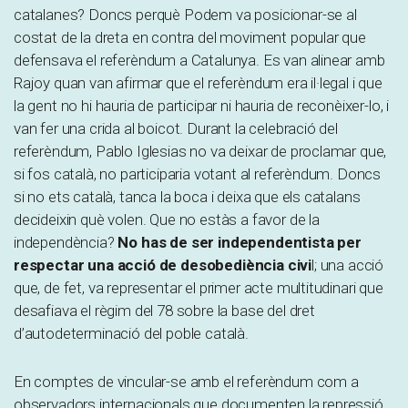
catalanes? Doncs perquè Podem va posicionar-se al
costat de la dreta en contra del moviment popular que
defensava el referèndum a Catalunya. Es van alinear amb
Rajoy quan van afirmar que el referèndum era il·legal i que
la gent no hi hauria de participar ni hauria de reconèixer-lo, i
van fer una crida al boicot. Durant la celebració del
referèndum, Pablo Iglesias no va deixar de proclamar que,
si fos català, no participaria votant al referèndum. Doncs
si no ets català, tanca la boca i deixa que els catalans
decideixin què volen. Que no estàs a favor de la
independència?
No has de ser independentista per
respectar una acció de desobediència civi
l; una acció
que, de fet, va representar el primer acte multitudinari que
desafiava el règim del 78 sobre la base del dret
d’autodeterminació del poble català.
En comptes de vincular-se amb el referèndum com a
observadors internacionals que documenten la repressió