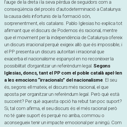
l’auge de la dreta i la seva pèrdua de seguidors com a
conseqüència del procés d’autodeterminació a Catalunya:
la causa dels infortunis de la formació són,
sorprenentment, els catalans. Pablo Iglesias ho explica tot
afirmant que el discurs de Podemos és racional, mentre
que el moviment per la independència de Catalunya ofereix
un discurs irracional perquè exigeix allò que és impossible; i
el PP presenta un discurs autoritari i irracional que
exacerba el nacionalisme espanyol en no reconèixer la
possibilitat d’organitzar un referèndum legal.
Segons
Iglesias, doncs, tant el PP com el poble català apel·len
a les emocions “irracionals” del nacionalisme
. El seu
és, segons ell mateix, el discurs més racional, el que
aposta per organitzar un referèndum legal. Però què està
succeint? Per què aquesta opció ha rebut tan poc suport?
Si, tal com afirma, el seu discurs és el més racional però
no té gaire suport és perquè no arriba, commou o
aconsegueix tenir un impacte emocional per a ningú. Com