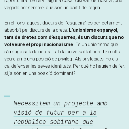
l’oportunitat de fer-hi alguna cosa. Així van demostrar, una
vegada per sempre, que són un partit del règim.
En el fons, aquest discurs de l'”esquerra” és perfectament
absorbit pel discurs de la dreta.
L’unionisme espanyol,
tant de dretes com d’esquerres, és un discurs que no
vol veure el propi nacionalisme
. És un unionisme que
s’amaga sota la neutralitat i la universalitat però té molt a
veure amb una posició de privilegi. Als privilegiats, no els
cal defensar les seves identitats. Per què ho haurien de fer,
si ja són en una posició dominant?
Necessitem un projecte amb
visió de futur per a la
república sobirana que