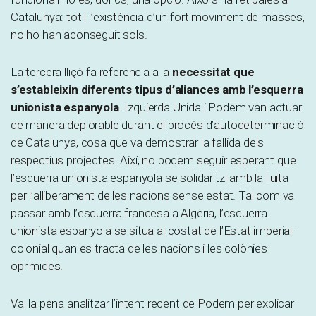
Catalunya: tot i l’existència d’un fort moviment de masses,
no ho han aconseguit sols.
La tercera lliçó fa referència a la
necessitat que
s’estableixin diferents tipus d’aliances amb l’esquerra
unionista espanyola
. Izquierda Unida i Podem van actuar
de manera deplorable durant el procés d’autodeterminació
de Catalunya, cosa que va demostrar la fallida dels
respectius projectes. Així, no podem seguir esperant que
l’esquerra unionista espanyola se solidaritzi amb la lluita
per l’alliberament de les nacions sense estat. Tal com va
passar amb l’esquerra francesa a Algèria, l’esquerra
unionista espanyola se situa al costat de l’Estat imperial-
colonial quan es tracta de les nacions i les colònies
oprimides.
Val la pena analitzar l’intent recent de Podem per explicar