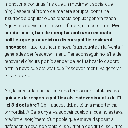
monòtona-contínua fins que un moviment social que
ningú espera hi irromp de manera abrupta, com una
insurrecció popular o una reacció popular generalitzada.
Aquests esdeveniments són efímers, mai perennes.
Per
ser duradors, han de comptar amb una resposta
política que produeixi un discurs polític realment
innovador
, i que justifiqui la nova “subjectivitat” i la “veritat”
generades per l’esdeveniment. Per aconseguir-ho, s’ha de
renovar el discurs polític sencer, cal actualitzar-lo d’acord
amb la nova subjectivitat que “l’esdeveniment” va generar
en la societat.
Ara, la pregunta que cal que ens fem sobre Catalunya és:
quina és la resposta política als esdeveniments de l’1
i el 3 d’octubre?
Obrir aquest debat té una importància
primordial. A Catalunya, va succeir quelcom que no estava
previst: el sorgiment d’un poble que estava disposat a
defensar la seva sobirania, el seu dret a decidir i el seu dret