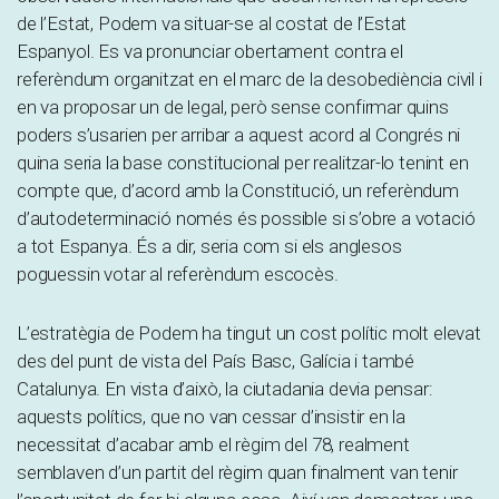
de l’Estat, Podem va situar-se al costat de l’Estat
Espanyol. Es va pronunciar obertament contra el
referèndum organitzat en el marc de la desobediència civil i
en va proposar un de legal, però sense confirmar quins
poders s’usarien per arribar a aquest acord al Congrés ni
quina seria la base constitucional per realitzar-lo tenint en
compte que, d’acord amb la Constitució, un referèndum
d’autodeterminació només és possible si s’obre a votació
a tot Espanya. És a dir, seria com si els anglesos
poguessin votar al referèndum escocès.
L’estratègia de Podem ha tingut un cost polític molt elevat
des del punt de vista del País Basc, Galícia i també
Catalunya. En vista d’això, la ciutadania devia pensar:
aquests polítics, que no van cessar d’insistir en la
necessitat d’acabar amb el règim del 78, realment
semblaven d’un partit del règim quan finalment van tenir