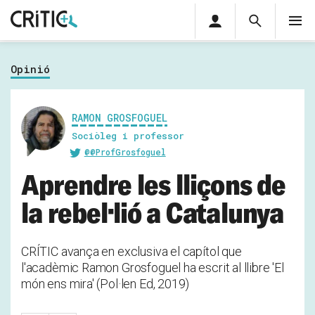
Àrea
Cerca
M
privada
Cerca
Subscriu-t'hi
Cerc
per...
Opinió
Inicia sessió
RAMON GROSFOGUEL
Sociòleg i professor
@@ProfGrosfoguel
Aprendre les lliçons de
la rebel·lió a Catalunya
CRÍTIC avança en exclusiva el capítol que
l'acadèmic Ramon Grosfoguel ha escrit al llibre 'El
món ens mira' (Pol·len Ed, 2019)