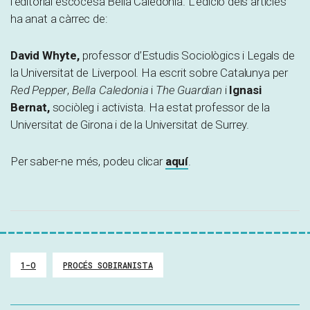
l’editorial escocesa Bella Caledonia. L’edició dels articles
ha anat a càrrec de:
David Whyte,
professor d’Estudis Sociològics i Legals de
la Universitat de Liverpool. Ha escrit sobre Catalunya per
Red Pepper
,
Bella Caledonia
i
The Guardian
i
Ignasi
Bernat,
sociòleg i activista. Ha estat professor de la
Universitat de Girona i de la Universitat de Surrey.
Per saber-ne més, podeu clicar
aquí
.
1-O
PROCÉS SOBIRANISTA