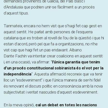
demandes provinents de Galícia, del País Basc i
d’Andalusia que podrien unir-se fàcilment a un procés
d’aquest tipus.
Tanmateix, encara no hem vist que s’hagi fet cap gest en
aquest sentit. He parlat amb persones de l’esquerra
catalana que es troben al rovell de l’ou de la qüestió i que hi
estan d’acord, però pel que fa a organitzacions, no n’he
vist cap que hagi fet un pas endavant. Albano
Dante Fachín va intentar crear coalicions en aquest sentit
i, en una ocasió, va afirmar: “
l’única garantia que tenim
d’un procés constitucional sobiranista és el vot per la
independència
“. Aquesta afirmació reconeix que va tenir
lloc un “esdeveniment” i que l’única manera de ser-hi fidel
és renovant el discurs polític en consonància amb la nova
subjectivitat i veritat nascudes d’aquest esdeveniment.
En la meva opinió,
cal un debat en totes les nacions