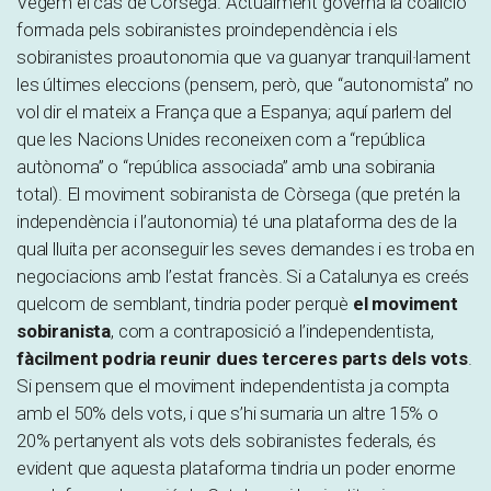
Vegem el cas de Còrsega. Actualment governa la coalició
formada pels sobiranistes proindependència i els
sobiranistes proautonomia que va guanyar tranquil·lament
les últimes eleccions (pensem, però, que “autonomista” no
vol dir el mateix a França que a Espanya; aquí parlem del
que les Nacions Unides reconeixen com a “república
autònoma” o “república associada” amb una sobirania
total). El moviment sobiranista de Còrsega (que pretén la
independència i l’autonomia) té una plataforma des de la
qual lluita per aconseguir les seves demandes i es troba en
negociacions amb l’estat francès. Si a Catalunya es creés
quelcom de semblant, tindria poder perquè
el moviment
sobiranista
, com a contraposició a l’independentista,
fàcilment podria reunir dues terceres parts dels vots
.
Si pensem que el moviment independentista ja compta
amb el 50% dels vots, i que s’hi sumaria un altre 15% o
20% pertanyent als vots dels sobiranistes federals, és
evident que aquesta plataforma tindria un poder enorme