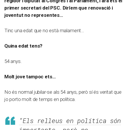
regidor i diputat al Congrés i al Parlament, i ara ets el
primer secretari del PSC. Diríem que renovació i
joventut no representes…
Tinc una edat que no està malament…
Quina edat tens?
54 anys.
Molt jove tampoc ets…
No és normal jubilar-se als 54 anys, però sí és veritat que
jo porto molt de temps en política.
“Els relleus en política són
importants, però no