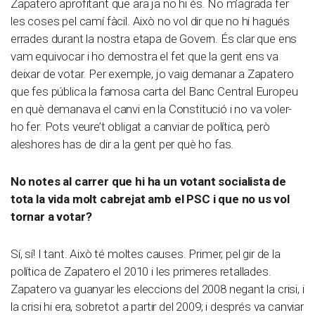
Zapatero aprofitant que ara ja no hi és. No m’agrada fer
les coses pel camí fàcil. Això no vol dir que no hi hagués
errades durant la nostra etapa de Govern. És clar que ens
vam equivocar i ho demostra el fet que la gent ens va
deixar de votar. Per exemple, jo vaig demanar a Zapatero
que fes pública la famosa carta del Banc Central Europeu
en què demanava el canvi en la Constitució i no va voler-
ho fer. Pots veure’t obligat a canviar de política, però
aleshores has de dir a la gent per què ho fas.
No notes al carrer que hi ha un votant socialista de
tota la vida molt cabrejat amb el PSC i que no us vol
tornar a votar?
Sí, sí! I tant. Això té moltes causes. Primer, pel gir de la
política de Zapatero el 2010 i les primeres retallades.
Zapatero va guanyar les eleccions del 2008 negant la crisi, i
la crisi hi era, sobretot a partir del 2009; i després va canviar