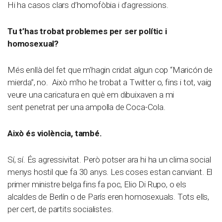
Hi ha casos clars d’homofòbia i d’agressions.
Tu t’has trobat problemes per ser polític i
homosexual?
Més enllà del fet que m’hagin cridat algun cop “Maricón de
mierda”, no. Això m’ho he trobat a Twitter o, fins i tot, vaig
veure una caricatura en què em dibuixaven a mi
sent penetrat per una ampolla de Coca-Cola.
Això és violència, també.
Sí, sí. És agressivitat. Però potser ara hi ha un clima social
menys hostil que fa 30 anys. Les coses estan canviant. El
primer ministre belga fins fa poc, Elio Di Rupo, o els
alcaldes de Berlín o de París eren homosexuals. Tots ells,
per cert, de partits socialistes.