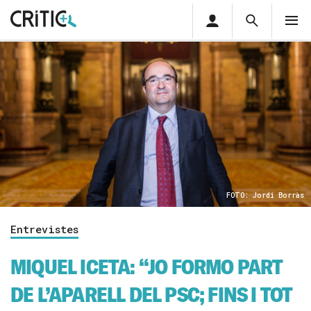
Àrea
Cerca
M
privada
Cerca
Subscriu-t'hi
Cerc
per...
Inicia sessió
FOTO: Jordi Borràs
Entrevistes
MIQUEL ICETA: “JO FORMO PART
DE L’APARELL DEL PSC; FINS I TOT