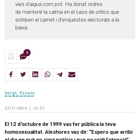
vies d’aigua com pot. Ha donat ordres
de mantenir la calma en el caos de crítics que
estripen el carnet i d’enquestes electorals a la
baixa.
3
Sergi Picazo
27/11/2014 | 19:57
El 12 d’octubre de 1999 vas fer pública la teva
homosexualitat. Aleshores vas dir: “Espero que arribi
el dia en què no sigui notícia i que no cridi l’atenció”.