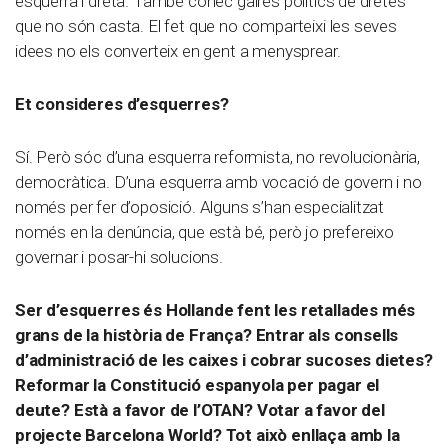
esquerra i dreta. També conec gaires polítics de dretes
que no són casta. El fet que no comparteixi les seves
idees no els converteix en gent a menysprear.
Et consideres d’esquerres?
Sí. Però sóc d’una esquerra reformista, no revolucionària,
democràtica. D’una esquerra amb vocació de govern i no
només per fer d’oposició. Alguns s’han especialitzat
només en la denúncia, que està bé, però jo prefereixo
governar i posar-hi solucions.
Ser d’esquerres és Hollande fent les retallades més
grans de la història de França? Entrar als consells
d’administració de les caixes i cobrar sucoses dietes?
Reformar la Constitució espanyola per pagar el
deute? Està a favor de l’OTAN? Votar a favor del
projecte Barcelona World? Tot això enllaça amb la