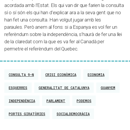
acordada amb l’Estat. Els qui van dir que farien la consulta
sí o sí són els qui han d’explicar ara a la seva gent que no
han fet una consulta. Han volgut jugar amb les
paraules. Però anem al fons: si a Espanya es vol fer un
referèndum sobre la independència, s’haurà de fer una llei
de la claredat com la que es va fer al Canadà per
permetre el referèndum del Quebec.
CONSULTA 9-N
CRISI ECONÒMICA
ECONOMIA
ESQUERRES
GENERALITAT DE CATALUNYA
GUANYEM
INDEPENDÈNCIA
PARLAMENT
PODEMOS
PORTES GIRATÒRIES
SOCIALDEMOCRÀCIA