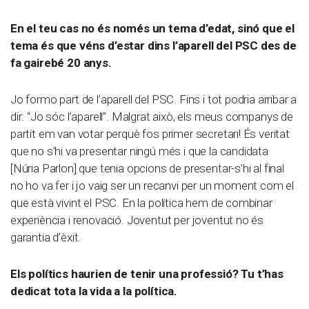
En el teu cas no és només un tema d’edat, sinó que el
tema és que véns d’estar dins l’aparell del PSC des de
fa gairebé 20 anys.
Jo formo part de l’aparell del PSC. Fins i tot podria arribar a
dir: “Jo sóc l’aparell”. Malgrat això, els meus companys de
partit em van votar perquè fos primer secretari! És veritat
que no s’hi va presentar ningú més i que la candidata
[Núria Parlon] que tenia opcions de presentar-s’hi al final
no ho va fer i jo vaig ser un recanvi per un moment com el
que està vivint el PSC. En la política hem de combinar
experiència i renovació. Joventut per joventut no és
garantia d’èxit.
Els polítics haurien de tenir una professió? Tu t’has
dedicat tota la vida a la política.