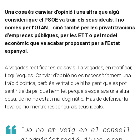
Una cosa és canviar d’opinió i una altra que algú
consideri que el PSOE va trair els seus ideals. I no
només per l’OTAN… sinó també per les privatitzacions
d’empreses públiques, per les ETT o pel model
econòmic que va acabar proposant per a l’Estat
espanyol.
A vegades rectificar és de savis. I a vegades, en rectificar,
t’equivoques. Canviar d’opinió no és necessàriament una
traïció política, però és veritat que hi ha gent que es pot
sentir traïda pel que hem fet perquè s’esperava una altra
cosa. Jo no he estat mai dogmàtic. Has de defensar la
teva opinió mentre respongui als teus ideals.
“Jo no em veig en el consell
d’administració d’una gran