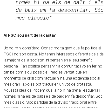
només hi ha els de dalt i els
de baix em fa desconfiar. Sóc
més clàssic”
Al PSC sou part de la casta?
Jo no m’hi considero. Conec molta gent que fa política al
PSC i no són casta. No tenen interessos diferents dels de
la majoria de la societat, ni pensen en el seu benefici
personal. Fan política per servir la comunitat i volen fer-ho
tan bé com sigui possible. Però és veritat que en
moments de crisi com l’actual hi ha una exigència social
més gran i això es pot traduir en un vot de protesta.
Aquesta idea de Podem que ja no hi ha dreta i esquerra i
només hi ha els de dalt i els de baix em fa desconfiar. Sóc
més clàssic. Sóc partidari de la divisió tradicional entre