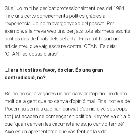
Sí, sí. Jo m’hi he dedicat professionalment des del 1984.
Tinc uns certs coneixements polítics gràcies a
l’experiència. Jo no m’avergonyeixo del passat. Per
exemple, a la meva web tinc penjats tots els meus escrits
polítics des de finals dels setanta. Fins i tot hi surt un
article meu que vaig escriure contra l’OTAN. Es deia:
“OTAN, las cosas claras” i…
…I ara hi estàs a favor, és clar. És una gran
contradicció, no?
Bé, no ho sé, a vegades un pot canviar d’opinió. Jo dubto
molt de la gent que no canvia d’opinió mai. Fins i tot els de
Podem ja sembla que han canviat d’opinió diversos cops i
tot just acaben de començar en política. Keynes va dir allò
que “quan canvien les circumstàncies, jo canvio també”.
Això és un aprenentatge que vas fent en la vida.