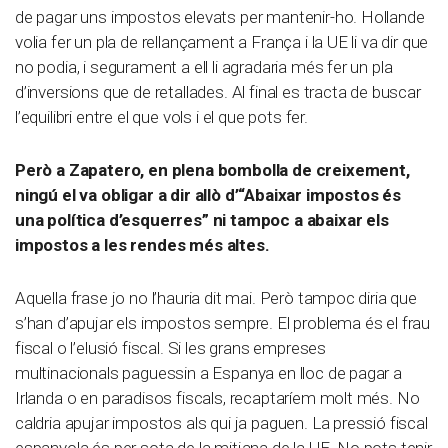
de pagar uns impostos elevats per mantenir-ho. Hollande
volia fer un pla de rellançament a França i la UE li va dir que
no podia, i segurament a ell li agradaria més fer un pla
d’inversions que de retallades. Al final es tracta de buscar
l’equilibri entre el que vols i el que pots fer.
Però a Zapatero, en plena bombolla de creixement,
ningú el va obligar a dir allò d’“Abaixar impostos és
una política d
’
esquerres” ni tampoc a abaixar els
impostos a les rendes més altes.
Aquella frase jo no l’hauria dit mai. Però tampoc diria que
s’han d’apujar els impostos sempre. El problema és el frau
fiscal o l’elusió fiscal. Si les grans empreses
multinacionals paguessin a Espanya en lloc de pagar a
Irlanda o en paradisos fiscals, recaptaríem molt més. No
caldria apujar impostos als qui ja paguen. La pressió fiscal