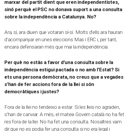
marxar del partit dient que eren independentistes,
sinó perquè el PSC no donava suport a una consulta
sobre la independència a Catalunya. No?
Ara, sí, ara diuen que votaran sí-sí. Molts d’ells ara hauran
d’acompanyar en unes eleccions Mas i ERC i, per tant,
encara defensaran més que mai la independència.
Per què no estàs a favor d’una consulta sobre la
independència estigui pactada o no amb l’Estat? Si
ets una persona demòcrata, no creus que a vegades
s’han de fer accions fora de la llei si són
democràtiques i justes?
Fora de la llei no tendeixo a estar. Si les lleis no agraden,
s’han de canviar. A més, el mateix Govern català no ha fet
res fora de la llei. No ha fet una consulta. Nosaltres vam
dir que no es podia fer una consulta si no era legal i