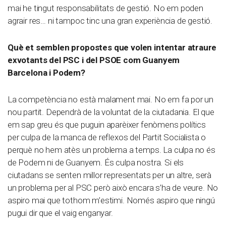
mai he tingut responsabilitats de gestió. No em poden
agrair res… ni tampoc tinc una gran experiència de gestió.
Què et semblen propostes que volen intentar atraure
exvotants del PSC i del PSOE com Guanyem
Barcelona i Podem?
La competència no està malament mai. No em fa por un
nou partit. Dependrà de la voluntat de la ciutadania. El que
em sap greu és que puguin aparèixer fenòmens polítics
per culpa de la manca de reflexos del Partit Socialista o
perquè no hem atès un problema a temps. La culpa no és
de Podem ni de Guanyem. És culpa nostra. Si els
ciutadans se senten millor representats per un altre, serà
un problema per al PSC però això encara s’ha de veure. No
aspiro mai que tothom m’estimi. Només aspiro que ningú
pugui dir que el vaig enganyar.