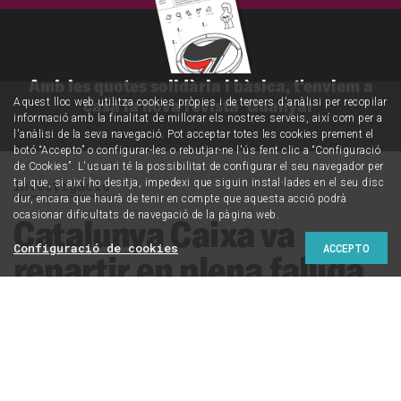
Amb les quotes solidària i bàsica, t'enviem a
casa la nova revista 'Guanyar'
Aquest lloc web utilitza cookies pròpies i de tercers d'anàlisi per recopilar
informació amb la finalitat de millorar els nostres serveis, així com per a
l'anàlisi de la seva navegació. Pot acceptar totes les cookies prement el
botó “Accepto” o configurar-les o rebutjar-ne l'ús fent clic a “Configuració
de Cookies”. L'usuari té la possibilitat de configurar el seu navegador per
tal que, si així ho desitja, impedexi que siguin instal·lades en el seu disc
Investigació
dur, encara que haurà de tenir en compte que aquesta acció podrà
ocasionar dificultats de navegació de la pàgina web.
Catalunya Caixa va
Configuració de cookies
ACCEPTO
repartir en plena fallida
milers d’euros en dietes
a càrrecs del PSC i de
CiU