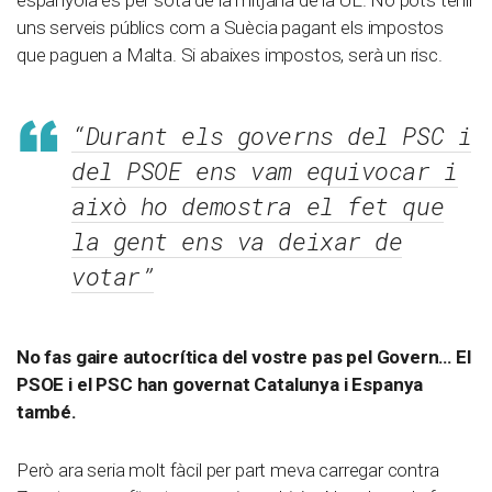
espanyola és per sota de la mitjana de la UE. No pots tenir
uns serveis públics com a Suècia pagant els impostos
que paguen a Malta. Si abaixes impostos, serà un risc.
“Durant els governs del PSC i
del PSOE ens vam equivocar i
això ho demostra el fet que
la gent ens va deixar de
votar”
No fas gaire autocrítica del vostre pas pel Govern… El
PSOE i el PSC han governat Catalunya i Espanya
també.
Però ara seria molt fàcil per part meva carregar contra