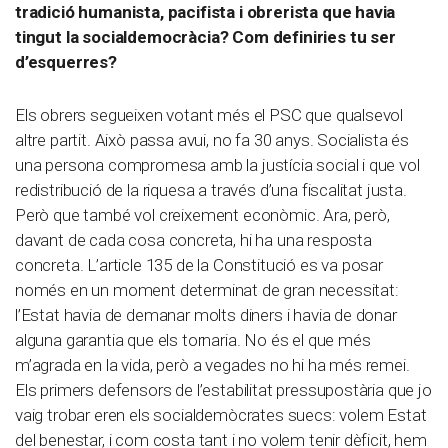
tradició humanista, pacifista i obrerista que havia
tingut la socialdemocràcia? Com definiries tu ser
d’esquerres?
Els obrers segueixen votant més el PSC que qualsevol
altre partit. Això passa avui, no fa 30 anys. Socialista és
una persona compromesa amb la justícia social i que vol
redistribució de la riquesa a través d’una fiscalitat justa.
Però que també vol creixement econòmic. Ara, però,
davant de cada cosa concreta, hi ha una resposta
concreta. L’article 135 de la Constitució es va posar
només en un moment determinat de gran necessitat:
l’Estat havia de demanar molts diners i havia de donar
alguna garantia que els tornaria. No és el que més
m’agrada en la vida, però a vegades no hi ha més remei.
Els primers defensors de l’estabilitat pressupostària que jo
vaig trobar eren els socialdemòcrates suecs: volem Estat
del benestar, i com costa tant i no volem tenir dèficit, hem