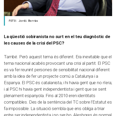
FOTO: Jordi Borràs
La qüestió sobiranista no surt en el teu diagnòstic de
les causes de la crisi del PSC?
També. Però aquest tema és diferent. Era inevitable que el
tema nacional acabés provocant una crisi al partit. El PSC
es va fer reunint persones de sensibilitat nacional diferent
amb la idea de fer un projecte comú a Catalunya i a
Espanya. El PSC és catalanista, i hi havia gent que no n’era;
i al PSC hi havia gent independentista i gent que se sent
plenament espanyola. Fins al 2010 eren identitats
compatibles. Des de la sentència del TC sobre l’Estatut es
fa impossible. La situació sembla que ens obliga a triar
entre ser independentista i no ser-ho. Aleshores és normal