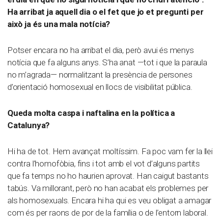
Ha arribat ja aquell dia o el fet que jo et pregunti per
això ja és una mala notícia?
Potser encara no ha arribat el dia, però avui és menys
notícia que fa alguns anys. S’ha anat —tot i que la paraula
no m’agrada— normalitzant la presència de persones
d’orientació homosexual en llocs de visibilitat pública.
Queda molta caspa i naftalina en la política a
Catalunya?
Hi ha de tot. Hem avançat moltíssim. Fa poc vam fer la llei
contra l’homofòbia, fins i tot amb el vot d’alguns partits
que fa temps no ho haurien aprovat. Han caigut bastants
tabús. Va millorant, però no han acabat els problemes per
als homosexuals. Encara hi ha qui es veu obligat a amagar
com és per raons de por de la família o de l’entorn laboral.