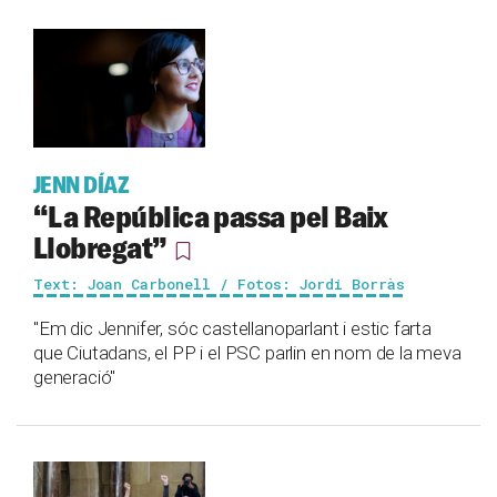
JENN DÍAZ
“La República passa pel Baix
Llobregat”
Text: Joan Carbonell / Fotos: Jordi Borràs
"Em dic Jennifer, sóc castellanoparlant i estic farta
que Ciutadans, el PP i el PSC parlin en nom de la meva
generació"