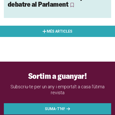
debatre al Parlament
MÉS ARTICLES
Sortim a guanyar!
Subscriu-te per un any i emporta't a casa l'útima
revista
SUMA-T'HI!