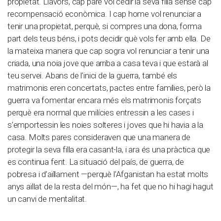
propietat. Llavors, cap pare vol cedir la seva filla sense cap
recompensació econòmica. I cap home vol renunciar a
tenir una propietat, perquè, si compres una dona, forma
part dels teus béns, i pots decidir què vols fer amb ella. De
la mateixa manera que cap sogra vol renunciar a tenir una
criada, una noia jove que arriba a casa teva i que estarà al
teu servei. Abans de l’inici de la guerra, també els
matrimonis eren concertats, pactes entre famílies, però la
guerra va fomentar encara més els matrimonis forçats
perquè era normal que milícies entressin a les cases i
s’emportessin les noies solteres i joves que hi havia a la
casa. Molts pares consideraven que una manera de
protegir la seva filla era casant-la, i ara és una pràctica que
es continua fent. La situació del país, de guerra, de
pobresa i d’aïllament —perquè l’Afganistan ha estat molts
anys aïllat de la resta del món—, ha fet que no hi hagi hagut
un canvi de mentalitat.