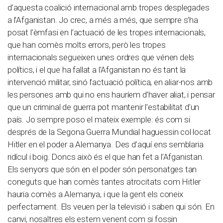
d’aquesta coalició internacional amb tropes desplegades
a l’Afganistan. Jo crec, a més a més, que sempre s’ha
posat l’èmfasi en l’actuació de les tropes internacionals,
que han comès molts errors, però les tropes
internacionals segueixen unes ordres que vénen dels
polítics, i el que ha fallat a l’Afganistan no és tant la
intervenció militar, sinó l’actuació política, en aliar-nos amb
les persones amb qui no ens hauríem d’haver aliat, i pensar
que un criminal de guerra pot mantenir l’estabilitat d’un
país. Jo sempre poso el mateix exemple: és com si
després de la Segona Guerra Mundial haguessin col·locat
Hitler en el poder a Alemanya. Des d’aquí ens semblaria
ridícul i boig. Doncs això és el que han fet a l’Afganistan.
Els senyors que són en el poder són personatges tan
coneguts que han comès tantes atrocitats com Hitler
hauria comès a Alemanya, i que la gent els coneix
perfectament. Els veuen per la televisió i saben qui són. En
canvi, nosaltres els estem venent com si fossin