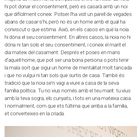
hi pot donar el consentiment, però es casarà amb un noi
que difícilment coneix. Potser l’ha vist un parell de vegades
abans de casar-s’hi, però no és un home amb el qual ha
conviscut o que estima. Això, en els casos en què la noia
hi dóna el seu consentiment. En altres casos, la noia no hi
dóna ni tan sols el seu consentiment, i coneix el marit el
dia mateix del casament. Després et poses en mans
d’aquell home, que pot ser una bona persona o pots tenir
la mala sort que sigui un home de mentalitat molt tancada
i que no vulgui ni tan sols que surtis de casa. També és
tradició que la noia se’n vagi a viure a casa de la seva
família política. Tu no vius només amb el teu marit: tu vius
amb la teva sogra, els cunyats, i tots en una mateixa casa.
I normalment, com que ets l’última que arriba a la família,
et converteixes en la criada.