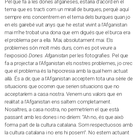
Pel que fa a les dones afganeses, estaria d’acord en el
tema que es tracti com un mirall de burques, perquè aquí
sempre ens concentrem en el tema dels burques quan jo
en els gairebé vuit anys que he estat vivint a l’Afganistan
mai m’he trobat una dona que em digués que el burca era
el problema per a ella. Mai, absolutament mai. Els
problemes són molt més durs, com es pot veure a
l’exposició
Dones. Afganistan
per les fotografies. Pel que
fa a projectar a l’Afganistan els nostres problemes, jo crec
que el problema és la hipocresia amb la qual hem actuat
allà. És a dir, que a l’Afganistan acceptem tota una sèrie de
situacions que ocorren que serien situacions que no
acceptaríem a casa nostra. Venem uns valors que en
realitat a l’Afganistan ens saltem completament.
Nosaltres, a casa nostra, no permetríem el que està
passant amb les dones i no diríem: “Ah no, és que això
forma part de la cultura catalana. Som respectuosos amb
la cultura catalana i no ens hi posem”. No estem actuant