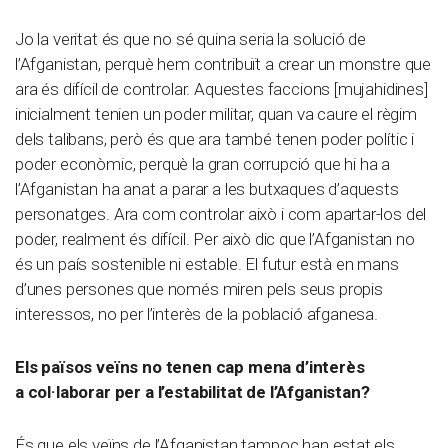
Jo la veritat és que no sé quina seria la solució de
l’Afganistan, perquè hem contribuït a crear un monstre que
ara és difícil de controlar. Aquestes faccions [mujahidines]
inicialment tenien un poder militar, quan va caure el règim
dels talibans, però és que ara també tenen poder polític i
poder econòmic, perquè la gran corrupció que hi ha a
l’Afganistan ha anat a parar a les butxaques d’aquests
personatges. Ara com controlar això i com apartar-los del
poder, realment és difícil. Per això dic que l’Afganistan no
és un país sostenible ni estable. El futur està en mans
d’unes persones que només miren pels seus propis
interessos, no per l’interès de la població afganesa.
Els països veïns no tenen cap mena d’interès
a col·laborar per a l’estabilitat de l’Afganistan?
És que els veïns de l’Afganistan tampoc han estat els