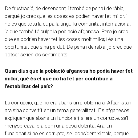
De frustració, de desencant, i també de pena i de ràbia,
perquè jo crec que les coses es podien haver fet millor, i
no és que tota la culpa la tingui la comunitat internacional,
ja que també té culpa la població afganesa. Però jo crec
que es podrien haver fet les coses molt millor, i és una
oportunitat que s’ha perdut. De pena i de ràbia, jo crec que
potser serien els sentiments.
Quan dius que la població afganesa ho podia haver fet
millor, què és el que no ha fet per contribuir a
l’estabilitat del país?
La corrupció, que no era abans un problema a l’Afganistan i
ara s’ha convertit en un tema generalitzat. Els afganesos
expliquen que abans un funcionari, si era un corrupte, se’l
menyspreava, era com una cosa dolenta. Ara, un
funcionari si no és corrupte, se’l considera ximple, perquè