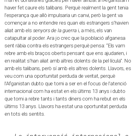
mà i et donava les gràcies per haver arribat a l’Afganistan i
haver fet caure els talibans. Perquè realment la gent tenia
l’esperança que allò impulsaria un canvi, però la gent va
començar a no entendre res quan els estrangers s’havien
aliat amb els
senyors de la guerra
i, a més, els van
catapultar al poder. Ara jo crec que la població afganesa
sent ràbia contra els estrangers perquè pensa: “Els vam
rebre amb els braços oberts pensant que ens ajudarien, i
en realitat s’han aliat amb altres dolents de la pel·lícula”. No
amb els talibans, però sí amb els altres dolents. Llavors, es
veu com una oportunitat perduda de veritat, perquè
l’Afganistan dubto que torni a ser en el focus de l’atenció
internacional com ha estat en els últims 13 anys i dubto
que torni a rebre tants i tants diners com ha rebut en els
últims 13 anys. Llavors ha estat una oportunitat perduda
en tots els sentits.