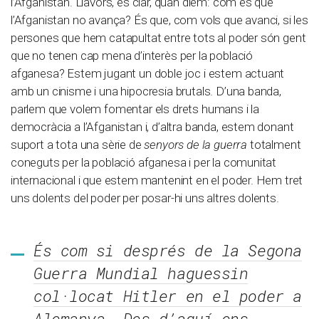
l’Afganistan. Llavors, és clar, quan diem: com és que
l’Afganistan no avança? És que, com vols que avanci, si les
persones que hem catapultat entre tots al poder són gent
que no tenen cap mena d’interès per la població
afganesa? Estem jugant un doble joc i estem actuant
amb un cinisme i una hipocresia brutals. D’una banda,
parlem que volem fomentar els drets humans i la
democràcia a l’Afganistan i, d’altra banda, estem donant
suport a tota una sèrie de
senyors de la guerra
totalment
coneguts per la població afganesa i per la comunitat
internacional i que estem mantenint en el poder. Hem tret
uns dolents del poder per posar-hi uns altres dolents.
És com si després de la Segona
Guerra Mundial haguessin
col·locat Hitler en el poder a
Alemanya. Des d’aquí ens