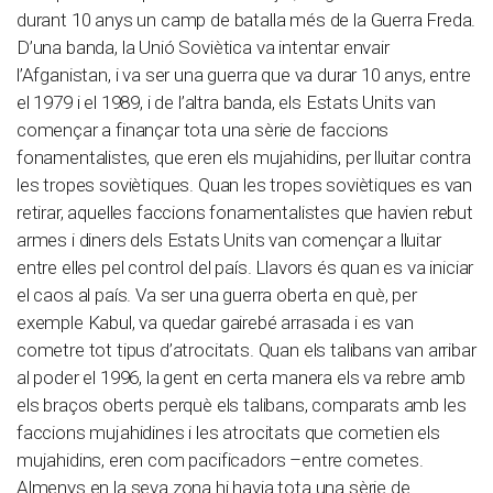
durant 10 anys un camp de batalla més de la Guerra Freda.
D’una banda, la Unió Soviètica va intentar envair
l’Afganistan, i va ser una guerra que va durar 10 anys, entre
el 1979 i el 1989, i de l’altra banda, els Estats Units van
començar a finançar tota una sèrie de faccions
fonamentalistes, que eren els mujahidins, per lluitar contra
les tropes soviètiques. Quan les tropes soviètiques es van
retirar, aquelles faccions fonamentalistes que havien rebut
armes i diners dels Estats Units van començar a lluitar
entre elles pel control del país. Llavors és quan es va iniciar
el caos al país. Va ser una guerra oberta en què, per
exemple Kabul, va quedar gairebé arrasada i es van
cometre tot tipus d’atrocitats. Quan els talibans van arribar
al poder el 1996, la gent en certa manera els va rebre amb
els braços oberts perquè els talibans, comparats amb les
faccions mujahidines i les atrocitats que cometien els
mujahidins, eren com pacificadors –entre cometes.
Almenys en la seva zona hi havia tota una sèrie de