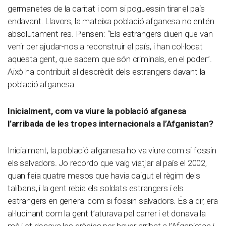
germanetes de la caritat i com si poguessin tirar el país
endavant. Llavors, la mateixa població afganesa no entén
absolutament res. Pensen: “Els estrangers diuen que van
venir per ajudar-nos a reconstruir el país, i han col·locat
aquesta gent, que sabem que són criminals, en el poder”.
Això ha contribuït al descrèdit dels estrangers davant la
població afganesa.
Inicialment, com va viure la població afganesa
l’arribada de les tropes internacionals a l’Afganistan?
Inicialment, la població afganesa ho va viure com si fossin
els salvadors. Jo recordo que vaig viatjar al país el 2002,
quan feia quatre mesos que havia caigut el règim dels
talibans, i la gent rebia els soldats estrangers i els
estrangers en general com si fossin salvadors. És a dir, era
al·lucinant com la gent t’aturava pel carrer i et donava la