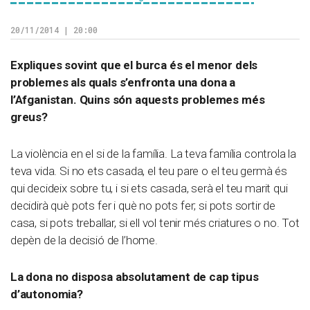
20/11/2014 | 20:00
Expliques sovint que el burca és el menor dels
problemes als quals s
’
enfronta una dona a
l’Afganistan. Quins són aquests problemes més
greus?
La violència en el si de la família. La teva família controla la
teva vida. Si no ets casada, el teu pare o el teu germà és
qui decideix sobre tu, i si ets casada, serà el teu marit qui
decidirà què pots fer i què no pots fer; si pots sortir de
casa, si pots treballar, si ell vol tenir més criatures o no. Tot
depèn de la decisió de l’home.
La dona no disposa absolutament de cap tipus
d’autonomia?