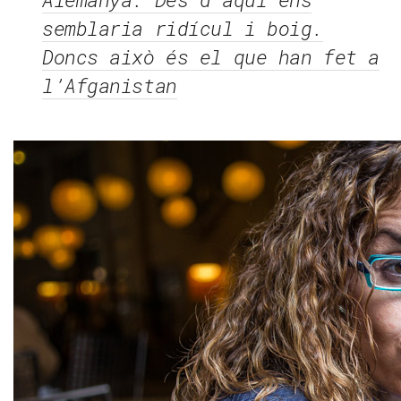
semblaria ridícul i boig.
Doncs això és el que han fet a
l’Afganistan