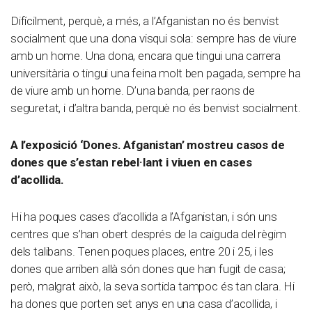
Difícilment, perquè, a més, a l’Afganistan no és benvist
socialment que una dona visqui sola: sempre has de viure
amb un home. Una dona, encara que tingui una carrera
universitària o tingui una feina molt ben pagada, sempre ha
de viure amb un home. D’una banda, per raons de
seguretat, i d’altra banda, perquè no és benvist socialment.
A l’exposició ‘Dones. Afganistan’ mostreu casos de
dones que s’estan rebel·lant i viuen en cases
d’acollida.
Hi ha poques cases d’acollida a l’Afganistan, i són uns
centres que s’han obert després de la caiguda del règim
dels talibans. Tenen poques places, entre 20 i 25, i les
dones que arriben allà són dones que han fugit de casa;
però, malgrat això, la seva sortida tampoc és tan clara. Hi
ha dones que porten set anys en una casa d’acollida, i