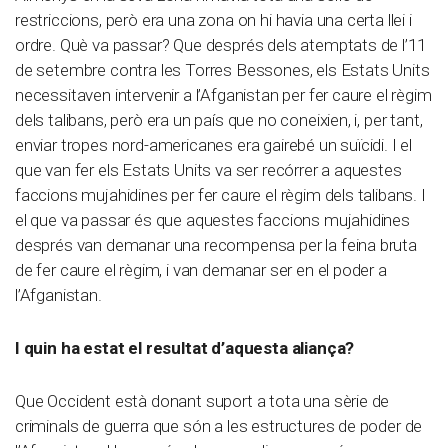
restriccions, però era una zona on hi havia una certa llei i
ordre. Què va passar? Que després dels atemptats de l’11
de setembre contra les Torres Bessones, els Estats Units
necessitaven intervenir a l’Afganistan per fer caure el règim
dels talibans, però era un país que no coneixien, i, per tant,
enviar tropes nord-americanes era gairebé un suïcidi. I el
que van fer els Estats Units va ser recórrer a aquestes
faccions mujahidines per fer caure el règim dels talibans. I
el que va passar és que aquestes faccions mujahidines
després van demanar una recompensa per la feina bruta
de fer caure el règim, i van demanar ser en el poder a
l’Afganistan.
I quin ha estat el resultat d’aquesta aliança?
Que Occident està donant suport a tota una sèrie de
criminals de guerra que són a les estructures de poder de