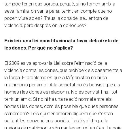
tampoc tenen cap sortida, perquè, si no tornen amb la
seva família, on van a parar, tenint en compte que no
poden viure soles? Treus la dona del seu entorn de
violència, però després on la col·loques?
Existeix una llei constitucional a favor dels drets de
les dones. Per què no s
’
aplica?
El 2009 es va aprovar la Llei sobre l’eliminació de la
violència contra les dones, que prohibeix els casaments a
la força. El problema és que a l’Afganistan no hi ha
matrimonis per amor. A la societat no és benvist que els
homes i les dones es relacionin. No és benvist fins i tot
tenir un amic. Si no hi ha una relació normal entre els
homes i les dones, com és possible que dues persones
s’enamorin? I els qui s’enamoren diguem que s’estan
saltant les convencions socials. I això vol dir que la
majoria de matrimonis són pactes entre famílies. La noia