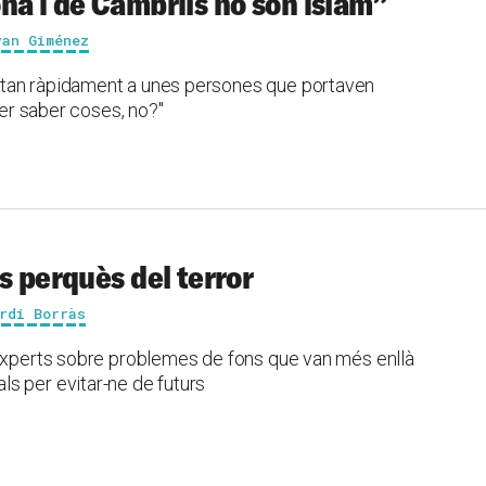
na i de Cambrils no són islam”
van Giménez
 tan ràpidament a unes persones que portaven
per saber coses, no?"
s perquès del terror
rdi Borràs
 experts sobre problemes de fons que van més enllà
s per evitar-ne de futurs