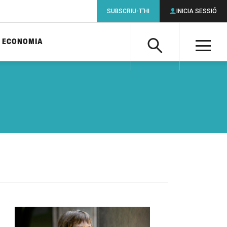
SUBSCRIU-T'HI
INICIA SESSIÓ
ECONOMIA
Cerca
M
Cerca