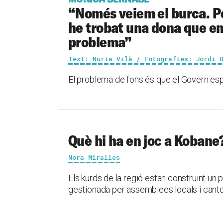
“Només veiem el burca. Pe
he trobat una dona que em
problema”
Text: Núria Vilà / Fotografies: Jordi 
El problema de fons és que el Govern esp
Què hi ha en joc a Kobane
Nora Miralles
Els kurds de la regió estan construint un 
gestionada per assemblees locals i cant