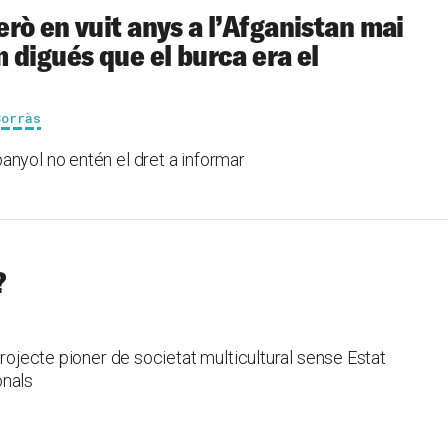
rò en vuit anys a l’Afganistan mai
 digués que el burca era el
Borràs
anyol no entén el dret a informar
?
projecte pioner de societat multicultural sense Estat
onals