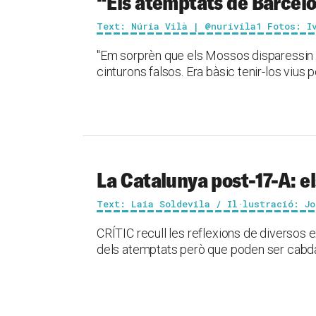
“Els atemptats de Barcelo
Text: Núria Vilà | @nurivila1 Fotos: I
"Em sorprèn que els Mossos disparessin
cinturons falsos. Era bàsic tenir-los vius 
La Catalunya post-17-A: el
Text: Laia Soldevila / Il·lustració: Jo
CRÍTIC recull les reflexions de diversos
dels atemptats però que poden ser cabdal