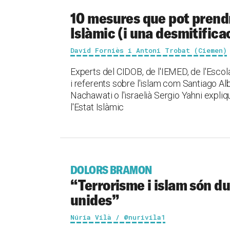
10 mesures que pot prend
Islàmic (i una desmitifica
David Forniès i Antoni Trobat (Ciemen)
Experts del CIDOB, de l'IEMED, de l'Escol
i referents sobre l'islam com Santiago Alb
Nachawati o l'israelià Sergio Yahni expli
l'Estat Islàmic
DOLORS BRAMON
“Terrorisme i islam són d
unides”
Núria Vilà / @nurivila1