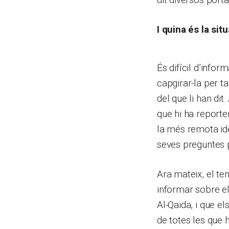
I quina és la sit
És difícil d’infor
capgirar-la per ta
del que li han di
que hi ha report
la més remota ide
seves preguntes 
Ara mateix, el te
informar sobre el
Al-Qaida, i que el
de totes les que h