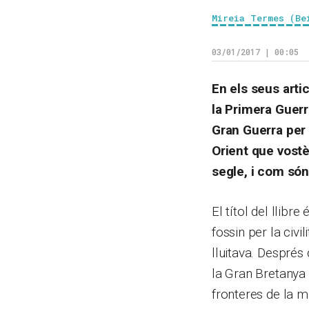
Mireia Termes (Be
03/01/2017 | 00:05
En els seus arti
la Primera Guerr
Gran Guerra per 
Orient que vostè
segle, i com só
El títol del llibr
fossin per la civil
lluitava. Despré
la Gran Bretanya 
fronteres de la m