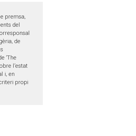
de premsa,
ents del
corresponsal
gèria, de
es
de ‘The
obre l’estat
l i, en
riteri propi