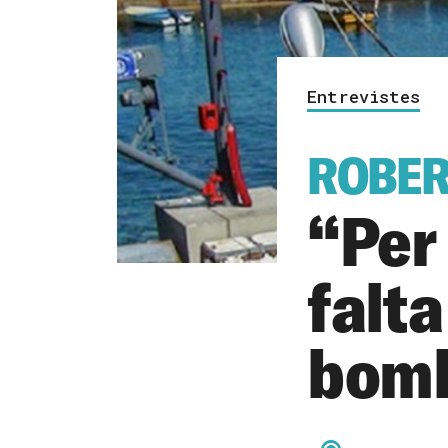
Entrevistes
ROBER
“Per 
falta
bom