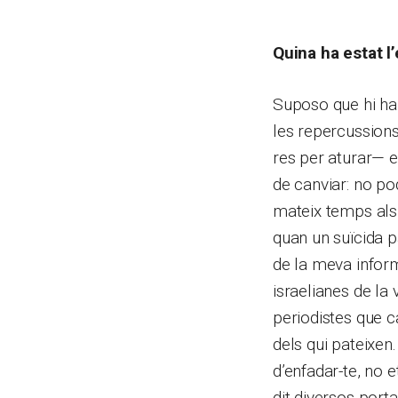
Quina ha estat l
Suposo que hi ha 
les repercussions
res per aturar— 
de canviar: no po
mateix temps als 
quan un suïcida p
de la meva inform
israelianes de la 
periodistes que ca
dels qui pateixen
d’enfadar-te, no 
dit diversos port