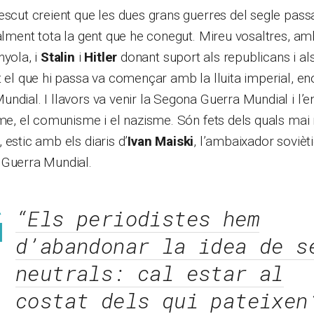
escut creient que les dues grans guerres del segle pass
ualment tota la gent que he conegut. Mireu vosaltres, am
nyola, i
Stalin
i
Hitler
donant suport als republicans i als 
t el que hi passa va començar amb la lluita imperial, en
ndial. I llavors va venir la Segona Guerra Mundial i l’
sme, el comunisme i el nazisme. Són fets dels quals mai
 estic amb els diaris d’
Ivan Maiski
, l’ambaixador sovièt
 Guerra Mundial.
“Els periodistes hem
d’abandonar la idea de s
neutrals: cal estar al
costat dels qui pateixen