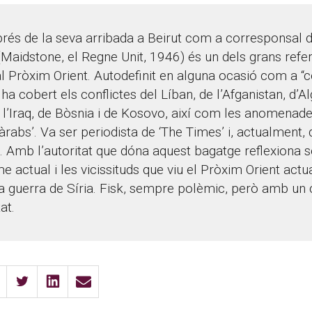
rés de la seva arribada a Beirut com a corresponsal 
(Maidstone, el Regne Unit, 1946) és un dels grans refer
l Pròxim Orient. Autodefinit en alguna ocasió com a “
ha cobert els conflictes del Líban, de l’Afganistan, d’Al
e l’Iraq, de Bòsnia i de Kosovo, així com les anomenad
àrabs’. Va ser periodista de ‘The Times’ i, actualment, 
. Amb l’autoritat que dóna aquest bagatge reflexiona s
e actual i les vicissituds que viu el Pròxim Orient actua
la guerra de Síria. Fisk, sempre polèmic, però amb un c
at.