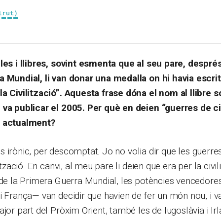
irut)
cles i llibres, sovint esmenta que al seu pare, despr
a Mundial, li van donar una medalla on hi havia escrit
la Civilització”. Aquesta frase dóna el nom al llibre 
 va publicar el 2005. Per què en deien “guerres de civ
n actualment?
e és irònic, per descomptat. Jo no volia dir que les guerr
ització. En canvi, al meu pare li deien que era per la civil
s de la Primera Guerra Mundial, les potències vencedor
i França— van decidir que havien de fer un món nou, i v
ajor part del Pròxim Orient, també les de Iugoslàvia i Ir