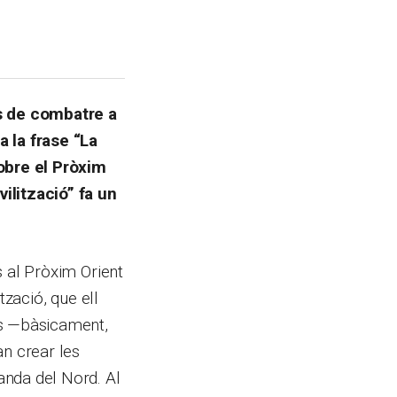
és de combatre a
a la frase “La
sobre el Pròxim
ilització” fa un
es al Pròxim Orient
ització, que ell
es —bàsicament,
an crear les
landa del Nord. Al