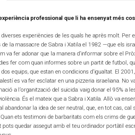
’experiència professional que li ha ensenyat més co
diverses experiències de les quals he après molt. Per 
 de la massacre de Sabra i Xatila el 1982 —que els isra
em va fer adonar que la manera d’informar sobre el Prò
dies fer com quan informes sobre un partit de futbol, q
dos equips, que estan en condicions d’igualtat. El 2001
alestí es va fer esclatar en una pizzeria israeliana. No 
ació a l’organització del suïcida: vaig donar el 95% a le
violència. És el mateix que a Sabra i Xatila. Allò va ens
l abandonar la idea de ser neutral, que, en tot cas, cal 
. Quan ets testimoni de barbaritats com els crims de gue
et pots quedar assegut amb el teu ordinador portàtil escr
aveus.