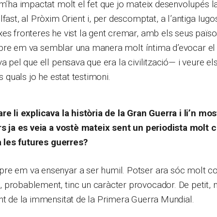
 m’ha impactat molt el fet que jo mateix desenvolupés 
fast, al Pròxim Orient i, per descomptat, a l’antiga Iugos
es fronteres he vist la gent cremar, amb els seus països
 llibre em va semblar una manera molt íntima d’evocar e
a pel que ell pensava que era la civilització— i veure els
ls quals jo he estat testimoni.
re li explicava la història de la Gran Guerra i li’n m
ors ja es veia a vostè mateix sent un periodista molt
ia les futures guerres?
re em va ensenyar a ser humil. Potser ara sóc molt co
 probablement, tinc un caràcter provocador. De petit, 
nt de la immensitat de la Primera Guerra Mundial.