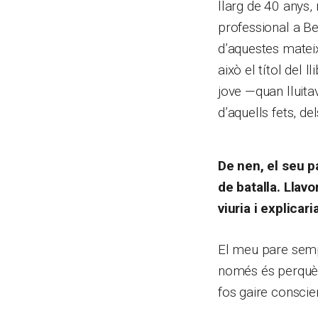
llarg de 40 anys,
professional a Bel
d’aquestes mateix
això el títol del
jove —quan lluitav
d’aquells fets, de
De nen, el seu pa
de batalla. Llav
viuria i explicar
El meu pare semp
només és perquè,
fos gaire conscie