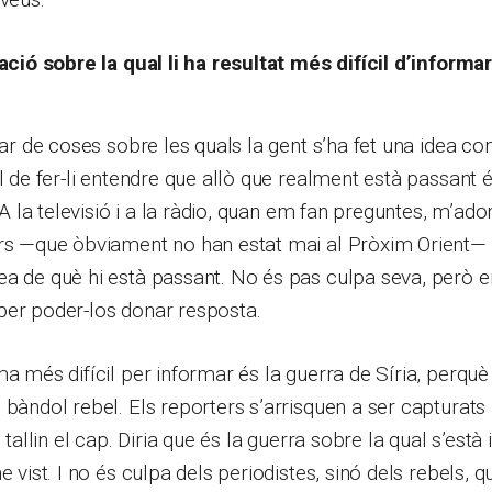
uació sobre la qual li ha resultat més difícil d’informa
mar de coses sobre les quals la gent s’ha fet una idea con
l de fer-li entendre que allò que realment està passant és
t. A la televisió i a la ràdio, quan em fan preguntes, m’
ers —que òbviament no han estat mai al Pròxim Orient— 
a de què hi està passant. No és pas culpa seva, però e
per poder-los donar resposta.
ma més difícil per informar és la guerra de Síria, perq
 bàndol rebel. Els reporters s’arrisquen a ser capturats 
s tallin el cap. Diria que és la guerra sobre la qual s’està
e vist. I no és culpa dels periodistes, sinó dels rebels, 