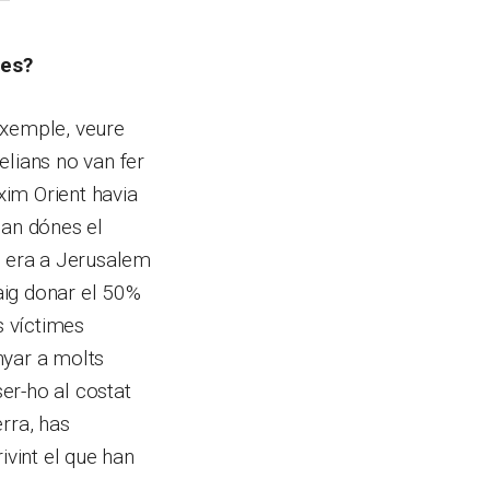
ses?
exemple, veure
elians no van fer
xim Orient havia
uan dónes el
, era a Jerusalem
vaig donar el 50%
s víctimes
enyar a molts
ser-ho al costat
rra, has
ivint el que han