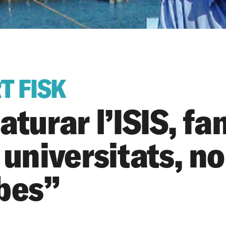
T FISK
aturar l’ISIS, fa
 universitats, n
bes”