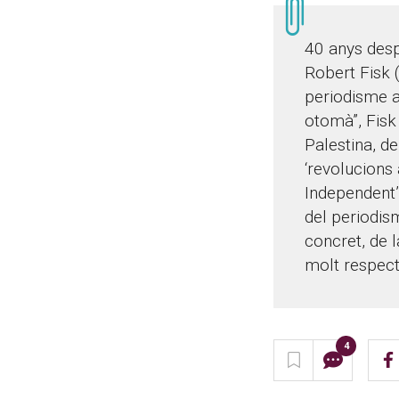
40 anys desp
Robert Fisk 
periodisme a
otomà”, Fisk 
Palestina, d
‘revolucions 
Independent’
del periodism
concret, de 
molt respect
4