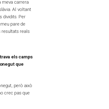
la meva carrera
làvia. Al voltant
 dividits. Per
l meu pare de
 resultats reals
ostrava els camps
 conegut que
negut, però això
no crec pas que