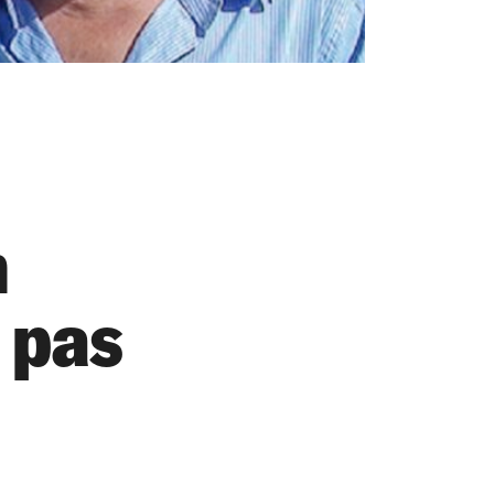
n
o pas