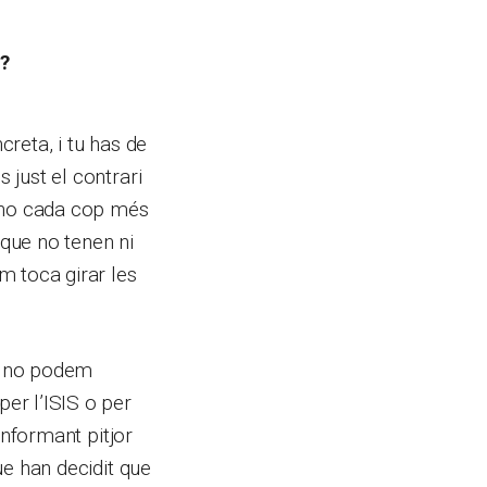
r?
creta, i tu has de
 just el contrari
adono cada cop més
que no tenen ni
m toca girar les
uè no podem
per l’ISIS o per
 informant pitjor
que han decidit que