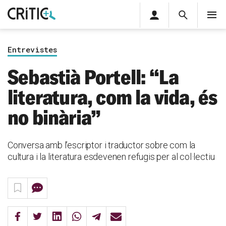
Àrea
Cerca
M
privada
Cerca
Subscriu-t'hi
Cerc
per...
Entrevistes
Inicia sessió
Sebastià Portell: “La
literatura, com la vida, és
no binària”
Conversa amb l’escriptor i traductor sobre com la
cultura i la literatura esdevenen refugis per al col·lectiu