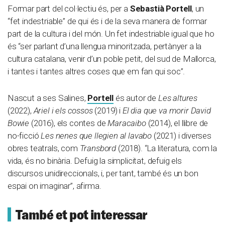
Formar part del col·lectiu és, per a
Sebastià Portell
, un
“fet indestriable” de qui és i de la seva manera de formar
part de la cultura i del món. Un fet indestriable igual que ho
és “ser parlant d’una llengua minoritzada, pertànyer a la
cultura catalana, venir d’un poble petit, del sud de Mallorca,
i tantes i tantes altres coses que em fan qui soc”.
Nascut a ses Salines,
Portell
és autor de
Les altures
(2022),
Ariel i els cossos
(2019) i
El dia que va morir David
Bowie
(2016), els contes de
Maracaibo
(2014), el llibre de
no-ficció
Les nenes que llegien al lavabo
(2021) i diverses
obres teatrals, com
Transbord
(2018). “La literatura, com la
vida, és no binària. Defuig la simplicitat, defuig els
discursos unidireccionals, i, per tant, també és un bon
espai on imaginar”, afirma.
També et pot interessar