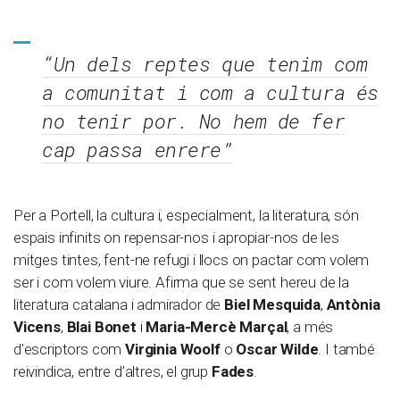
“Un dels reptes que tenim com
a comunitat i com a cultura és
no tenir por. No hem de fer
cap passa enrere”
Per a Portell, la cultura i, especialment, la literatura, són
espais infinits on repensar-nos i apropiar-nos de les
mitges tintes, fent-ne refugi i llocs on pactar com volem
ser i com volem viure. Afirma que se sent hereu de la
literatura catalana i admirador de
Biel Mesquida
,
Antònia
Vicens
,
Blai Bonet
i
Maria-Mercè Marçal
, a més
d’escriptors com
Virginia Woolf
o
Oscar Wilde
. I també
reivindica, entre d’altres, el grup
Fades
.