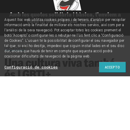
Amb les quotes solidària i bàsica, t'enviem a
casa la nova revista 'Guanyar'
Aquest lloc web utilitza cookies pròpies i de tercers d'anàlisi per recopilar
informació amb la finalitat de millorar els nostres serveis, així com per a
l'anàlisi de la seva navegació. Pot acceptar totes les cookies prement el
botó “Accepto” o configurar-les o rebutjar-ne l'ús fent clic a “Configuració
de Cookies”. L'usuari té la possibilitat de configurar el seu navegador per
tal que, si així ho desitja, impedexi que siguin instal·lades en el seu disc
Notícies
dur, encara que haurà de tenir en compte que aquesta acció podrà
ocasionar dificultats de navegació de la pàgina web.
Una cultura viva també
Configuració de cookies
ACCEPTO
és LGBTI+
La campanya del 28 de juny impulsada pel
Departament d'Igualtat i Feminisme celebra el Dia per
l’Alliberament LGBTI+ com una expressió col·lectiva de
vida, resistència i transformació, amb la cultura com a
eix vertebrador