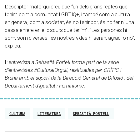
L’escriptor mallorquí creu que “un dels grans reptes que
tenim com a comunitat LGBTIQ+, i també com a cultura
en general, com a societat, és no tenir por, és no fer ni una
passa enrere en el discurs que tenim”. “Les persones hi
som, som diverses, les nostres vides hi seran, agradi o no”,
explica.
L’e
ntrevista a Sebastià Portell forma part de la sèrie
d’entrevistes #CulturaiOrgull, realitzades per CRÍTIC i
Bruna amb el suport de la Direcció General de Difusió i del
Departament d’Igualtat i Feminisme.
CULTURA
LITERATURA
SEBASTIÀ PORTELL