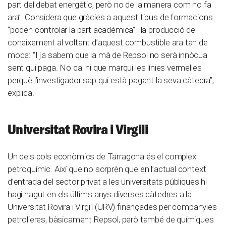
part del debat energètic, però no de la manera com ho fa
ara”. Considera que gràcies a aquest tipus de formacions
“poden controlar la part acadèmica” i la producció de
coneixement al voltant d’aquest combustible ara tan de
moda: “I ja sabem que la mà de Repsol no serà innòcua
sent qui paga. No cal ni que marqui les línies vermelles
perquè l’investigador sap qui està pagant la seva càtedra”,
explica.
Universitat Rovira i Virgili
Un dels pols econòmics de Tarragona és el complex
petroquímic. Així que no sorprèn que en l’actual context
d’entrada del sector privat a les universitats públiques hi
hagi hagut en els últims anys diverses càtedres a la
Universitat Rovira i Virgili (URV) finançades per companyies
petrolieres, bàsicament Repsol, però també de químiques