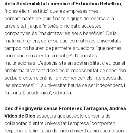
de la Sostenibilitat i membre d’Extinction Rebellion
,
“no és ètic ni estètic” que les empreses més
contaminants del país financin grups de recerca a la
universitat, ja que l’interès principal d’aquestes
companyies és “maximitzar els seus beneficis”. De la
mateixa manera, defensa que les mateixes universitats
tampoc no haurien de permetre situacions “que només
contribueixen a rentar la imatge” d’aquestes
multinacionals. L’especialista en sostenibilitat creu que el
problema al voltant d’això és la impossibilitat de saber “on
acaba el criteri científic i on comencen els interessos de
les empreses”: “La universitat hauria de ser independent, i
l’autoritat, acadèmica”, subratlla.
Des d’Enginyeria sense Fronteres Tarragona, Andrea
Vides de Dios
assegura que aquests convenis de
col·laboració entre universitat i empresa “comporten
l’expulsió o la limitació de línies d’investigació que no són