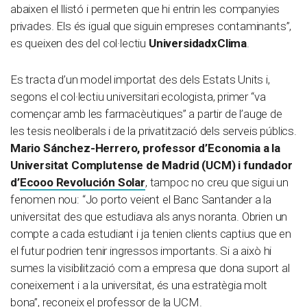
abaixen el llistó i permeten que hi entrin les companyies
privades. Els és igual que siguin empreses contaminants”,
es queixen des del col·lectiu
UniversidadxClima
.
Es tracta d’un model importat des dels Estats Units i,
segons el col·lectiu universitari ecologista, primer “va
començar amb les farmacèutiques” a partir de l’auge de
les tesis neoliberals i de la privatització dels serveis públics.
Mario Sánchez-Herrero, professor d’Economia a la
Universitat Complutense de Madrid (UCM) i fundador
d’
Ecooo Revolución Solar
, tampoc no creu que sigui un
fenomen nou: “Jo porto veient el Banc Santander a la
universitat des que estudiava als anys noranta. Obrien un
compte a cada estudiant i ja tenien clients captius que en
el futur podrien tenir ingressos importants. Si a això hi
sumes la visibilització com a empresa que dona suport al
coneixement i a la universitat, és una estratègia molt
bona”, reconeix el professor de la UCM.