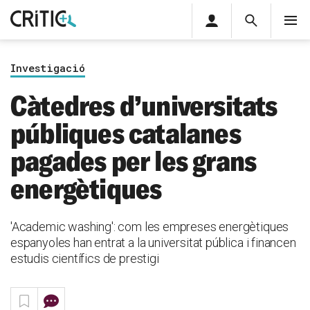
Àrea
Cerca
M
privada
Cerca
Subscriu-t'hi
Cerc
per...
Investigació
Inicia sessió
Càtedres d’universitats
públiques catalanes
pagades per les grans
energètiques
'Academic washing': com les empreses energètiques
espanyoles han entrat a la universitat pública i financen
estudis científics de prestigi