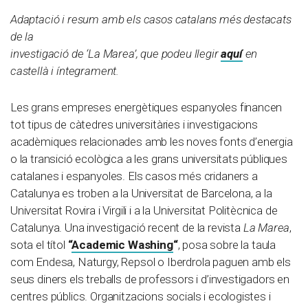
Adaptació i resum amb els casos catalans més destacats
de la
investigació de ‘La Marea’, que podeu llegir
aquí
en
castellà i íntegrament.
Les grans empreses energètiques espanyoles financen
tot tipus de càtedres universitàries i investigacions
acadèmiques relacionades amb les noves fonts d’energia
o la transició ecològica a les grans universitats públiques
catalanes i espanyoles. Els casos més cridaners a
Catalunya es troben a la Universitat de Barcelona, a la
Universitat Rovira i Virgili i a la Universitat Politècnica de
Catalunya. Una investigació recent de la revista
La Marea
,
sota el títol
“
Academic Washing
“
, posa sobre la taula
com Endesa, Naturgy, Repsol o Iberdrola paguen amb els
seus diners els treballs de professors i d’investigadors en
centres públics. Organitzacions socials i ecologistes i