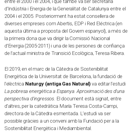
entre el 2000 i el 2004, i que també va ser secretària
d’Indústria i Energia de la Generalitat de Catalunya entre el
2004 i el 2005. Posteriorment ha estat consellera de
diverses empreses com Abertis, EDP ​​i Red Eléctrica (en
aquesta última a proposta del Govern espanyol), a més de
la primera dona que va dirigir la Comissió Nacional
d’Energia (2005-2011) i una de les persones de confiança
de l’actual ministra de Transició Ecològica, Teresa Ribera.
El 2019, en el marc de la Càtedra de Sostenibilitat
Energètica de la Universitat de Barcelona, ​​la fundació de
l’elèctrica
Naturgy (antiga Gas Natural)
va editar l’estudi
La pobresa energètica a Espanya. Aproximació des d’una
perspectiva d’ingressos
. El document està signat, entre
d’altres, per la catedràtica María Teresa Costa-Campi,
directora de la Càtedra esmentada. L’estudi va ser
possible gràcies a un conveni amb la Fundació per a la
Sostenibilitat Energètica i Mediambiental.