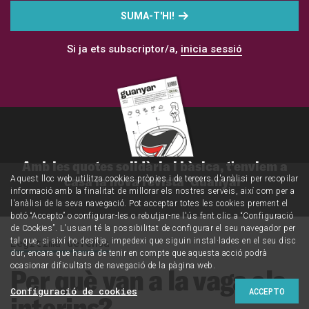
SUMA-T'HI!
Si ja ets subscriptor/a,
inicia sessió
Amb les quotes solidària i bàsica, t'enviem a
casa la nova revista 'Guanyar'
Aquest lloc web utilitza cookies pròpies i de tercers d'anàlisi per recopilar
informació amb la finalitat de millorar els nostres serveis, així com per a
l'anàlisi de la seva navegació. Pot acceptar totes les cookies prement el
botó “Accepto” o configurar-les o rebutjar-ne l'ús fent clic a “Configuració
de Cookies”. L'usuari té la possibilitat de configurar el seu navegador per
tal que, si així ho desitja, impedexi que siguin instal·lades en el seu disc
Legítima defensa
dur, encara que haurà de tenir en compte que aquesta acció podrà
ocasionar dificultats de navegació de la pàgina web.
Per què van a la vaga els
Configuració de cookies
ACCEPTO
interins?