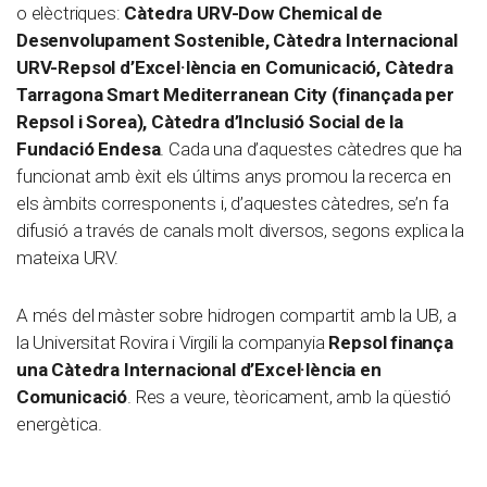
o elèctriques:
Càtedra URV-Dow Chemical de
Desenvolupament Sostenible, Càtedra Internacional
URV-Repsol d’Excel·lència en Comunicació, Càtedra
Tarragona Smart Mediterranean City (finançada per
Repsol i Sorea), Càtedra d’Inclusió Social de la
Fundació Endesa
. Cada una d’aquestes càtedres que ha
funcionat amb èxit els últims anys promou la recerca en
els àmbits corresponents i, d’aquestes càtedres, se’n fa
difusió a través de canals molt diversos, segons explica la
mateixa URV.
A més del màster sobre hidrogen compartit amb la UB, a
la Universitat Rovira i Virgili la companyia
Repsol finança
una Càtedra Internacional d’Excel·lència en
Comunicació
. Res a veure, tèoricament, amb la qüestió
energètica.