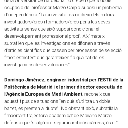
de la Universitat de Barcelona no creuen que la doble
ocupació del professor Marzo Carpio suposi un problema
d’independència: “La universitat es nodreix dels millors
investigadors/ores i formadors/ores per a les seves
activitats sense que això suposi condicionar el
desenvolupament professional propi”. Així mateix,
subratllen que les investigacions es difonen a través
d’articles científics que passen per processos de selecció
“molt estrictes” que garanteixen “la qualitat de les
investigacions desenvolupades”.
Domingo Jiménez, enginyer industrial per l’ESTII de la
Politècnica de Madrid i el primer director executiu de
l’Agència Europea de Medi Ambient
, reconeix que
aquest tipus de situacions “en què s’utilitza un doble
barret, es presten al dubte”. No obstant això, subratlla la
“important trajectòria acadèmica” de Mariano Marzo i
defensa que “si algú pot separar ambdós càrrecs, és ell”.