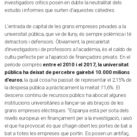
investigadors crítics posen en dubte la neutralitat dels
estudis i informes que surten d’aquestes càtedres.
L’entrada de capital de les grans empreses privades a la
universitat pública, que ve de lluny, és sempre polèmica i té
detractors i defensors. Òbviament, la precarietat
d’investigadors i de professors a l’acadèmia, és el caldo de
cultiu perfecte per a l’aparició de finançadors privats. En el
període comprès
entre el 2010 i el 2017, la universitat
pública ha deixat de percebre gairebé 10.000 milions
d’euros
, la qual cosa ha passat de representar el 2,15% de
la despesa pública a pràcticament la meitat: l’1,6%. El
descens continu de recursos públics ha abocat algunes
institucions universitàries a llançar-se als braços de les
grans empreses elèctriques. “Espanya està per sota dels
nivells europeus en finançament per a la investigació, i això
el que ha provocat és que s’hagin obert les portes de bat a
bat a totes les empreses que portin. Es posen un antifaç,