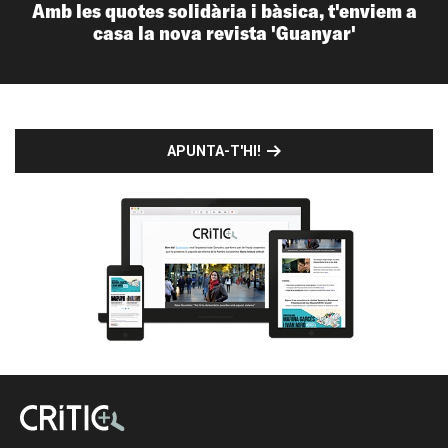
Amb les quotes solidària i bàsica, t'enviem a
casa la nova revista 'Guanyar'
APUNTA-T'HI!