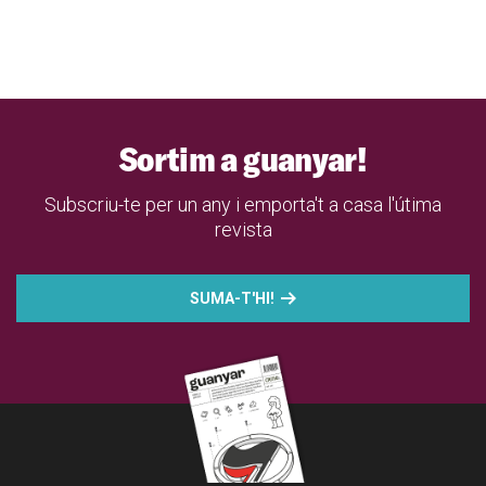
Sortim a guanyar!
Subscriu-te per un any i emporta't a casa l'útima
revista
SUMA-T'HI!