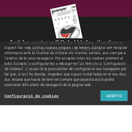
Amb les quotes solidària i bàsica, t'enviem a
casa la nova revista 'Guanyar'
Aquest lloc web utilitza cookies pròpies i de tercers d'anàlisi per recopilar
informació amb la finalitat de millorar els nostres serveis, així com per a
l'anàlisi de la seva navegació. Pot acceptar totes les cookies prement el
botó “Accepto” o configurar-les o rebutjar-ne l'ús fent clic a “Configuració
de Cookies”. L'usuari té la possibilitat de configurar el seu navegador per
tal que, si així ho desitja, impedexi que siguin instal·lades en el seu disc
dur, encara que haurà de tenir en compte que aquesta acció podrà
ocasionar dificultats de navegació de la pàgina web.
Configuració de cookies
ACCEPTO