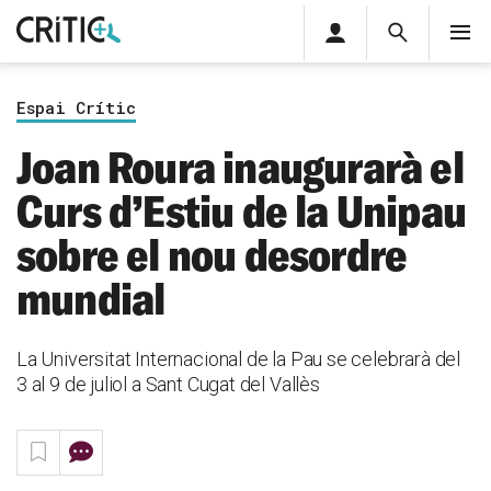
Àrea
Cerca
M
privada
Cerca
Subscriu-t'hi
Cerc
per...
Espai Crític
Inicia sessió
Joan Roura inaugurarà el
Curs d’Estiu de la Unipau
sobre el nou desordre
mundial
La Universitat Internacional de la Pau se celebrarà del
3 al 9 de juliol a Sant Cugat del Vallès