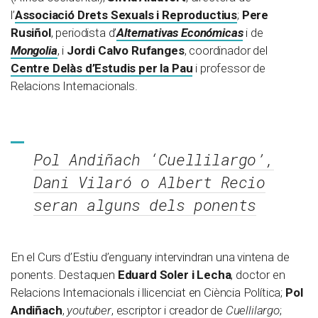
l’
Associació Drets Sexuals i Reproductius
;
Pere
Rusiñol
, periodista d’
Alternativas Económicas
i de
Mongolia
, i
Jordi Calvo Rufanges
, coordinador del
Centre Delàs d’Estudis per la Pau
i professor de
Relacions Internacionals.
Pol Andiñach ‘Cuellilargo’,
Dani Vilaró o Albert Recio
seran alguns dels ponents
En el Curs d’Estiu d’enguany intervindran una vintena de
ponents. Destaquen
Eduard Soler i Lecha
, doctor en
Relacions Internacionals i llicenciat en Ciència Política;
Pol
Andiñach
,
youtuber
, escriptor i creador de
Cuellilargo
;