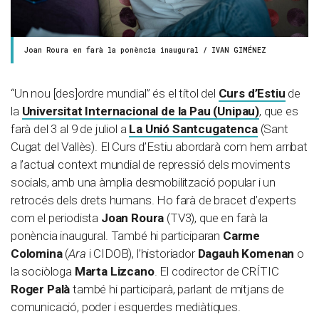
Joan Roura en farà la ponència inaugural / IVAN GIMÉNEZ
“Un nou [des]ordre mundial” és el títol del
Curs d’Estiu
de
la
Universitat Internacional de la Pau (Unipau)
, que es
farà del 3 al 9 de juliol a
La Unió Santcugatenca
(Sant
Cugat del Vallès). El Curs d’Estiu abordarà com hem arribat
a l’actual context mundial de repressió dels moviments
socials, amb una àmplia desmobilització popular i un
retrocés dels drets humans. Ho farà de bracet d’experts
com el periodista
Joan Roura
(TV3), que en farà la
ponència inaugural. També hi participaran
Carme
Colomina
(
Ara
i CIDOB), l’historiador
Dagauh Komenan
o
la sociòloga
Marta Lizcano
. El codirector de CRÍTIC
Roger Palà
també hi participarà, parlant de mitjans de
comunicació, poder i esquerdes mediàtiques.