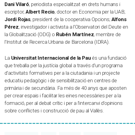
Dani Vilaró
, periodista especialitzat en drets humans i
escriptor;
Albert Recio
, doctor en Economia per la UAB;
Jordi Rojas
, president de la cooperativa Opcions;
Alfons
Pérez
, investigador i activista a l’Observatori del Deute en
la Globalització (ODG) o
Rubén Martínez
, membre de
l’Institut de Recerca Urbana de Barcelona (IDRA).
La
Universitat Internacional de la Pau
és una fundació
que treballa per la justícia global a través d’un programa
d’activitats formatives per a la ciutadania i un projecte
educatiu pedagògic i de sensibilització en centres de
primària i de secundària. Fa més de 40 anys que aposten
per crear espais i facilitar les eines necessàries per a la
formació, per al debat crític i per a l’intercanvi d’opinions
sobre conflictes i construcció de pau al Vallès.