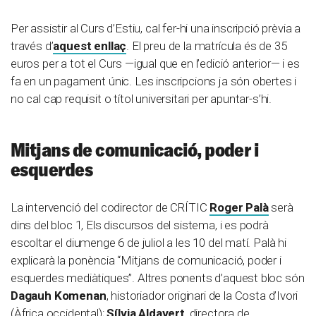
Per assistir al Curs d’Estiu, cal fer-hi una inscripció prèvia a
través d’
aquest enllaç
. El preu de la matrícula és de 35
euros per a tot el Curs —igual que en l’edició anterior— i es
fa en un pagament únic. Les inscripcions ja són obertes i
no cal cap requisit o títol universitari per apuntar-s’hi.
Mitjans de comunicació, poder i
esquerdes
La intervenció del codirector de CRÍTIC
Roger Palà
serà
dins del bloc 1, Els discursos del sistema, i es podrà
escoltar el diumenge 6 de juliol a les 10 del matí. Palà hi
explicarà la ponència “Mitjans de comunicació, poder i
esquerdes mediàtiques”. Altres ponents d’aquest bloc són
Dagauh Komenan
, historiador originari de la Costa d’Ivori
(Àfrica occidental);
Sílvia Aldavert
, directora de