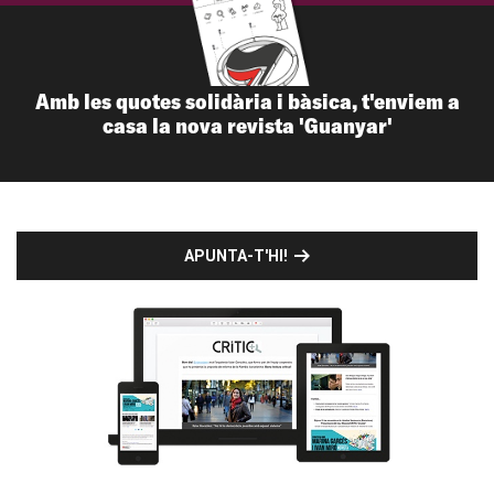
Amb les quotes solidària i bàsica, t'enviem a
casa la nova revista 'Guanyar'
APUNTA-T'HI!