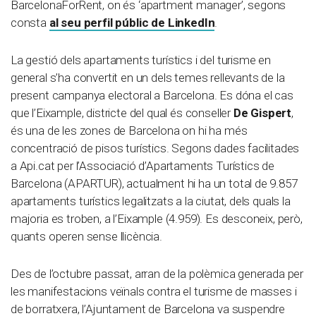
BarcelonaForRent, on és ‘apartment manager’, segons
consta
al seu perfil públic de LinkedIn
.
La gestió dels apartaments turístics i del turisme en
general s’ha convertit en un dels temes rellevants de la
present campanya electoral a Barcelona. Es dóna el cas
que l’Eixample, districte del qual és conseller
De Gispert
,
és una de les zones de Barcelona on hi ha més
concentració de pisos turístics. Segons dades facilitades
a Api.cat per l’Associació d’Apartaments Turístics de
Barcelona (APARTUR), actualment hi ha un total de 9.857
apartaments turístics legalitzats a la ciutat, dels quals la
majoria es troben, a l’Eixample (4.959). Es desconeix, però,
quants operen sense llicència.
Des de l’octubre passat, arran de la polèmica generada per
les manifestacions veïnals contra el turisme de masses i
de borratxera, l’Ajuntament de Barcelona va suspendre