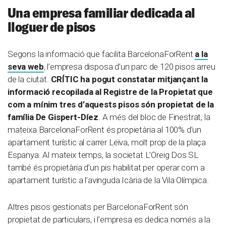
Una empresa familiar dedicada al
lloguer de pisos
Segons la informació que facilita BarcelonaForRent
a la
seva web
, l’empresa disposa d’un parc de 120 pisos arreu
de la ciutat.
CRÍTIC ha pogut constatar mitjançant la
informació recopilada al Registre de la Propietat que
com a mínim tres d’aquests pisos són propietat de la
família De Gispert-Díez
. A més del bloc de Finestrat, la
mateixa BarcelonaForRent és propietària al 100% d’un
apartament turístic al carrer Leiva, molt prop de la plaça
Espanya. Al mateix temps, la societat L’Oreig Dos SL
també és propietària d’un pis habilitat per operar com a
apartament turístic a l’avinguda Icària de la Vila Olímpica.
Altres pisos gestionats per BarcelonaForRent són
propietat de particulars, i l’empresa es dedica només a la