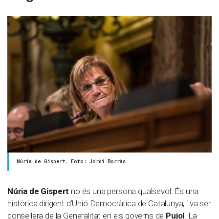
Núria de Gispert. Foto: Jordi Borràs
Núria de Gispert
no és una persona qualsevol. És una
històrica dirigent d’Unió Democràtica de Catalunya, i va ser
consellera de la Generalitat en els governs de
Pujol
. La