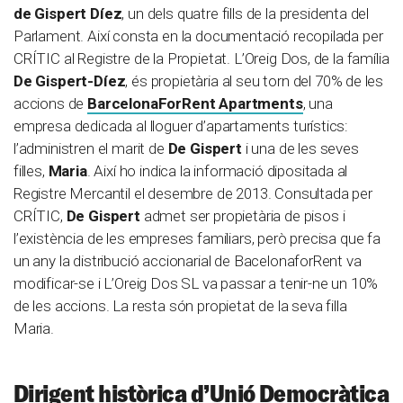
de Gispert Díez
, un dels quatre fills de la presidenta del
Parlament. Així consta en la documentació recopilada per
CRÍTIC al Registre de la Propietat. L’Oreig Dos, de la família
De Gispert-Díez
, és propietària al seu torn del 70% de les
accions de
BarcelonaForRent Apartments
, una
empresa dedicada al lloguer d’apartaments turístics:
l’administren el marit de
De Gispert
i una de les seves
filles,
Maria
. Així ho indica la informació dipositada al
Registre Mercantil el desembre de 2013. Consultada per
CRÍTIC,
De Gispert
admet ser propietària de pisos i
l’existència de les empreses familiars, però precisa que fa
un any la distribució accionarial de BacelonaforRent va
modificar-se i L’Oreig Dos SL va passar a tenir-ne un 10%
de les accions. La resta són propietat de la seva filla
Maria.
Dirigent històrica d’Unió Democràtica