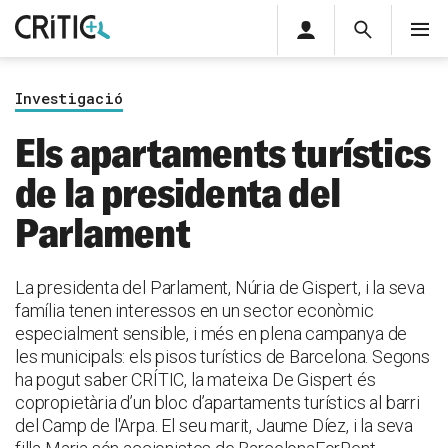
Àrea
Cerca
M
privada
Cerca
Subscriu-t'hi
Cerc
per...
Investigació
Inicia sessió
Els apartaments turístics
de la presidenta del
Parlament
La presidenta del Parlament, Núria de Gispert, i la seva
família tenen interessos en un sector econòmic
especialment sensible, i més en plena campanya de
les municipals: els pisos turístics de Barcelona. Segons
ha pogut saber CRÍTIC, la mateixa De Gispert és
copropietària d’un bloc d’apartaments turístics al barri
del Camp de l'Arpa. El seu marit, Jaume Díez, i la seva