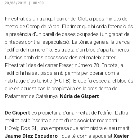
20/05/2015 | 08:00
Finestrat és un tranquil carrer del Clot, a pocs minuts del
metro de Camp de l’Arpa. El primer que hi crida l’atenció és
la presència d’un parell de cases okupades i un grapat de
pintades contra l’especulació. La tònica general la trenca
l’edifici del número 15. Es tracta d’un bloc d’apartaments
turístics amb dos accessos: des del mateix carrer
Finestrat i des del carrer Freser, número 78. En total, a
l’edifici hi ha set pisos amb permís per operar com a
habitatge d’ús turístic (HUTB). El que fa especial el bloc és
que en aquest cas la propietària és la presidenta del
Parlament de Catalunya,
Núria de Gispert
.
De Gispert
és propietària d’una meitat de l’edifici. L’altra
meitat està inscrita a nom d’una societat mercantil:
L’Oreig Dos SL, una empresa que administra el seu marit,
Jaume Díez Escudero
, i que té com a apoderat
Xavier