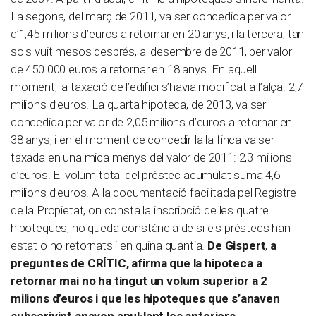
La segona, del març de 2011, va ser concedida per valor
d’1,45 milions d’euros a retornar en 20 anys, i la tercera, tan
sols vuit mesos després, al desembre de 2011, per valor
de 450.000 euros a retornar en 18 anys. En aquell
moment, la taxació de l’edifici s’havia modificat a l’alça: 2,7
milions d’euros. La quarta hipoteca, de 2013, va ser
concedida per valor de 2,05 milions d’euros a retornar en
38 anys, i en el moment de concedir-la la finca va ser
taxada en una mica menys del valor de 2011: 2,3 milions
d’euros. El volum total del préstec acumulat suma 4,6
milions d’euros. A la documentació facilitada pel Registre
de la Propietat, on consta la inscripció de les quatre
hipoteques, no queda constància de si els préstecs han
estat o no retornats i en quina quantia.
De Gispert
,
a
preguntes de CRÍTIC, afirma que la hipoteca a
retornar mai no ha tingut un volum superior a 2
milions d’euros i que les hipoteques que s’anaven
subscrivint anaven anul·lant les anteriors.