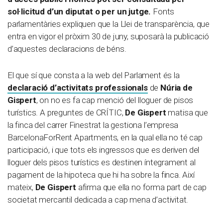
sol·licitud d’un diputat o per un jutge.
Fonts
parlamentàries expliquen que la Llei de transparència, que
entra en vigor el pròxim 30 de juny, suposarà la publicació
d’aquestes declaracions de béns.
El que sí que consta a la web del Parlament és la
declaració d’activitats professionals
de
Núria de
Gispert
, on no es fa cap menció del lloguer de pisos
turístics. A preguntes de CRÍTIC,
De Gispert
matisa que
la finca del carrer Finestrat la gestiona l’empresa
BarcelonaForRent Apartments, en la qual ella no té cap
participació, i que tots els ingressos que es deriven del
lloguer dels pisos turístics es destinen íntegrament al
pagament de la hipoteca que hi ha sobre la finca. Així
mateix,
De Gispert
afirma que ella no forma part de cap
societat mercantil dedicada a cap mena d’activitat.