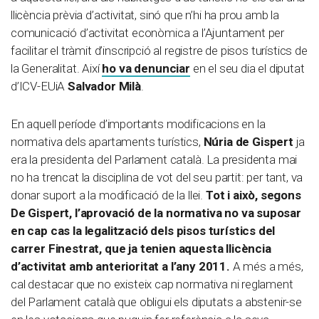
llicència prèvia d’activitat, sinó que n’hi ha prou amb la
comunicació d’activitat econòmica a l’Ajuntament per
facilitar el tràmit d’inscripció al registre de pisos turístics de
la Generalitat. Així
ho va denunciar
en el seu dia el diputat
d’ICV-EUiA
Salvador Milà
.
En aquell període d’importants modificacions en la
normativa dels apartaments turístics,
Núria de Gispert
ja
era la presidenta del Parlament català. La presidenta mai
no ha trencat la disciplina de vot del seu partit: per tant, va
donar suport a la modificació de la llei.
Tot i això, segons
De Gispert, l’aprovació de la normativa no va suposar
en cap cas la legalització dels pisos turístics del
carrer Finestrat, que ja tenien aquesta llicència
d’activitat amb anterioritat a l’any 2011.
A més a més,
cal destacar que no existeix cap normativa ni reglament
del Parlament català que obligui els diputats a abstenir-se