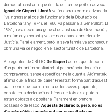
democratacristiana, que és filla del també polític i advocat
Ignasi de Gispert i Jordà
, va fer carrera com a advocada
i va ingressar al cos de funcionaris de la Diputació de
Barcelona l’any 1974 i, el 1980, va passar a la Generalitat. El
1984 ja era secretària general de Justícia i de Governació i,
a mitjan anys noranta, va ser nomenada consellera de
Justícia. Paral·lelament, però, la seva família va aconseguir
obrir una via de negoci en el sector turístic de Barcelona.
A preguntes de CRÍTIC,
De Gispert
admet que disposa
d’un patrimoni immobiliari rebut per herència, donació o
compravenda, sense especificar-ne la quantia. Així mateix,
afirma que la finca del carrer Finestrat forma part d’aquest
patrimoni i que, com la resta de les seves propietats,
consta en la declaració de béns que tots els diputats
estan obligats a dipositar al Parlament en prendre
possessió de l’escó.
Aquesta declaració, però, no és
d’accés públic i només pot ser consultada per