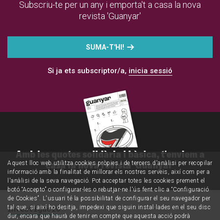
Subscriu-te per un any i emporta't a casa la nova
revista 'Guanyar'
SUMA-T'HI!
Si ja ets subscriptor/a,
inicia sessió
Amb les quotes solidària i bàsica, t'enviem a
casa la nova revista 'Guanyar'
Aquest lloc web utilitza cookies pròpies i de tercers d'anàlisi per recopilar
informació amb la finalitat de millorar els nostres serveis, així com per a
l'anàlisi de la seva navegació. Pot acceptar totes les cookies prement el
botó “Accepto” o configurar-les o rebutjar-ne l'ús fent clic a “Configuració
de Cookies”. L'usuari té la possibilitat de configurar el seu navegador per
tal que, si així ho desitja, impedexi que siguin instal·lades en el seu disc
Investigació
dur, encara que haurà de tenir en compte que aquesta acció podrà