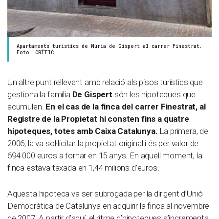
Apartaments turístics de Núria de Gispert al carrer Finestrat.
Foto: CRÍTIC
Un altre punt rellevant amb relació als pisos turístics que
gestiona la família
De Gispert
són les hipoteques que
acumulen.
En el cas de la finca del carrer Finestrat, al
Registre de la Propietat hi consten fins a quatre
hipoteques, totes amb Caixa Catalunya.
La primera, de
2006, la va sol·licitar la propietat original i és per valor de
694.000 euros a tornar en 15 anys. En aquell moment, la
finca estava taxada en 1,44 milions d’euros.
Aquesta hipoteca va ser subrogada per la dirigent d’Unió
Democràtica de Catalunya en adquirir la finca al novembre
de 2007. A partir d’aquí, el ritme d’hipoteques s’incrementa.